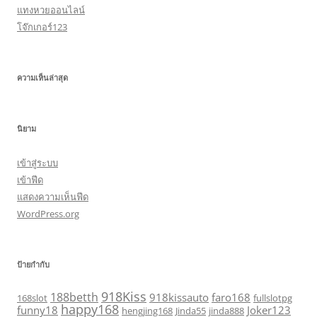
แทงหวยออนไลน์
โจ๊กเกอร์123
ความเห็นล่าสุด
นิยาม
เข้าสู่ระบบ
เข้าฟีด
แสดงความเห็นฟีด
WordPress.org
ป้ายกำกับ
918Kiss
188betth
918kissauto
faro168
168slot
fullslotpg
happy168
funny18
Joker123
hengjing168
Jinda55
jinda888