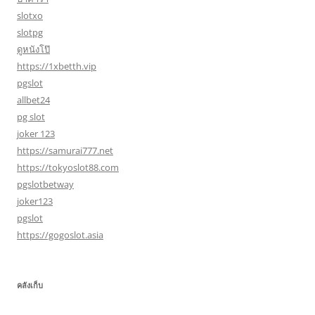
slotxo
slotpg
ดูหนังโป๊
https://1xbetth.vip
pgslot
allbet24
pg slot
joker 123
https://samurai777.net
https://tokyoslot88.com
pgslotbetway
joker123
pgslot
https://gogoslot.asia
คลังเก็บ