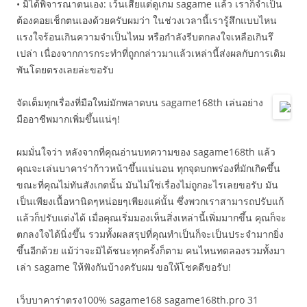
• มิได้พิจารณาตนเอง: เว้นเสียแต่ดูเกม sagame แล้ว เราก็จำเป็น
ต้องคอยเช็กตนเองด้วยครับผมว่า ในช่วงเวลานี้เรารู้สึกแบบไหน
แรงใจร้อนเกินความจำเป็นไหม หรือกำลังรีบตกลงใจเหลือเกินรึ
เปล่า เนื่องจากการกระทำที่ถูกกล่าวมาแล้วเหล่านี้ส่งผลกับการเดิม
พันโดยตรงเลยล่ะขอรับ
จัดเต็มทุกเรื่องที่มือใหม่มักพลาดบน sagame168th เล่นอย่าง
มืออาชีพมากเพิ่มขึ้นแน่ๆ!
ผมมั่นใจว่า หลังจากที่คุณอ่านบทความของ sagame168th แล้ว
คุณจะเล่นบาคาร่าก้าวหน้าขึ้นแน่นอน ทุกจุดบกพร่องที่มักเกิดขึ้น
ขณะที่คุณไม่ทันสังเกตนั้น มันไม่ใช่เรื่องไม่ถูกอะไรเลยขอรับ มัน
เป็นเพียงเนื้อหานิดๆหน่อยๆเพียงแค่นั้น ซึ่งพวกเราสามารถปรับแก้
แล้วก็ปรับแต่งได้ เมื่อคุณเริ่มมองเห็นสิ่งเหล่านี้เพิ่มมากขึ้น คุณก็จะ
ตกลงใจได้นิ่งขึ้น รวมทั้งผลสรุปที่คุณทำเป็นก็จะเป็นประจำมากยิ่ง
ขึ้นอีกด้วย แม้ว่าจะมิได้ชนะทุกครั้งก็ตาม คนไหนทดลองรวมทั้งมา
เล่า sagame ให้ฟังกันบ้างครับผม ขอให้โชคดีขอรับ!
เว็บบาคาร่าตรง100% sagame168 sagame168th.pro 31