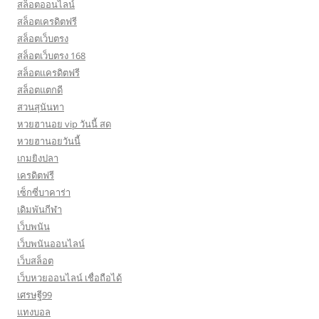
สล็อตออนไลน์
สล็อตเครดิตฟรี
สล็อตเว็บตรง
สล็อตเว็บตรง 168
สล็อตเเครดิตฟรี
สล็อตแตกดี
สวนสุนันทา
หวยฮานอย vip วันนี้ สด
หวยฮานอยวันนี้
เกมยิงปลา
เครดิตฟรี
เซ็กซี่บาคาร่า
เดิมพันกีฬา
เว็บพนัน
เว็บพนันออนไลน์
เว็บสล็อต
เว็บหวยออนไลน์ เชื่อถือได้
เศรษฐี99
แทงบอล