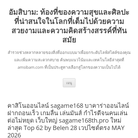
อัมสิบาม: ท้องที่ของความสุขและศิลปะ
ที่น่าสนใจในโลกที่เต็มไปด้วยความ
สวยงามและความคิดสร้างสรรค์ที่ทัน
สมัย
สำรวจช่วงหลากหลายของสิ่งที่ออกแบบมาเพื่อยกระดับไลฟ์สไตล์ของคุณ
และเพิ่มความสะดวกสบาย ค้นพบแนวโน้มและเทคโนโลยีล่าสุดที่
amsibam.com ที่เป็นประตูทางเลือกสู่โลกของความเป็นไปได้
ข้าม
เมนู
ไป
ยัง
เนื้อหา
คาสิโนออนไลน์ sagame168 บาคาร่าออนไลน์
ฝากถอนเร็ว เกมลื่น เล่นมันส์ กำไรดีจนคนเล่น
ต่อไม่หยุด เว็บใหญ่ sagame168th.pro ใหม่
ล่าสุด Top 62 by Belen 28 เวปไซต์ตรง MAY
2026