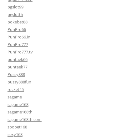
pgslot99
pgslotth
pokebet88
PunPro66
PunPro66.in
PunPro777
PunPro777.tv
puntaek66
puntaek77
Pussy888
pussy888fun
rocket45
sagame
sagame168
sagame168th
sagame168th.com
sbobet168
sexy168