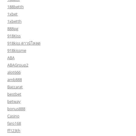
188betth
1xbet
1xbetth
888pg
918Kiss
918kiss ดาวน์โหลด
918kissme
ABA
ABAGroup2
alot666
amb888
Baccarat
bestbet
betway
bonus888
Casino
faro168
ff123th