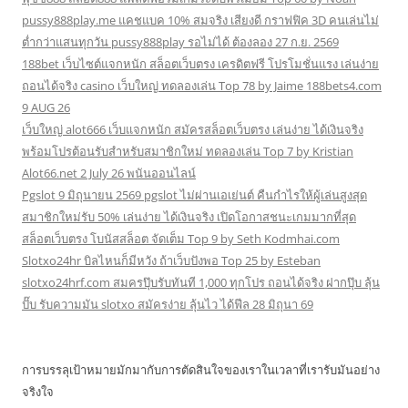
pussy888play.me แคชแบค 10% สมจริง เสียงดี กราฟฟิค 3D คนเล่นไม่
ต่ำกว่าแสนทุกวัน pussy888play รอไม่ได้ ต้องลอง 27 ก.ย. 2569
188bet เว็บไซต์แจกหนัก สล็อตเว็บตรง เครดิตฟรี โปรโมชั่นแรง เล่นง่าย
ถอนได้จริง casino เว็บใหญ่ ทดลองเล่น Top 78 by Jaime 188bets4.com
9 AUG 26
เว็บใหญ่ alot666 เว็บแจกหนัก สมัครสล็อตเว็บตรง เล่นง่าย ได้เงินจริง
พร้อมโปรต้อนรับสำหรับสมาชิกใหม่ ทดลองเล่น Top 7 by Kristian
Alot66.net 2 July 26 พนันออนไลน์
Pgslot 9 มิถุนายน 2569 pgslot ไม่ผ่านเอเย่นต์ คืนกำไรให้ผู้เล่นสูงสุด
สมาชิกใหม่รับ 50% เล่นง่าย ได้เงินจริง เปิดโอกาสชนะเกมมากที่สุด
สล็อตเว็บตรง โบนัสสล็อต จัดเต็ม Top 9 by Seth Kodmhai.com
Slotxo24hr บิลไหนก็มีหวัง ถ้าเว็บปังพอ Top 25 by Esteban
slotxo24hrf.com สมครปุ๊บรับทันที 1,000 ทุกโปร ถอนได้จริง ฝากปุ๊บ ลุ้น
ปั๊บ รับความมัน slotxo สมัครง่าย ลุ้นไว ได้ฟีล 28 มิถุนา 69
การบรรลุเป้าหมายมักมากับการตัดสินใจของเราในเวลาที่เรารับมันอย่าง
จริงใจ