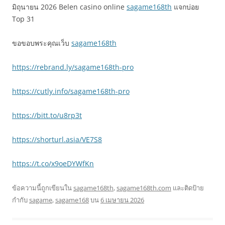
มิถุนายน 2026 Belen casino online
sagame168th
แจกบ่อย
Top 31
ขอขอบพระคุณเว็บ
sagame168th
https://rebrand.ly/sagame168th-pro
https://cutly.info/sagame168th-pro
https://bitt.to/u8rp3t
https://shorturl.asia/VE7S8
https://t.co/x9oeDYWfKn
ข้อความนี้ถูกเขียนใน
sagame168th
,
sagame168th.com
และติดป้าย
กำกับ
sagame
,
sagame168
บน
6 เมษายน 2026