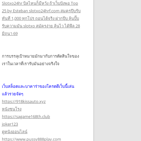
Slotxo24hr บิลไหนก็มีหวัง ถ้าเว็บปังพอ Top
25 by Esteban slotxo24hrf.com สมครปุ๊บรับ
ทันที 1,000 ทุกโปร ถอนได้จริง ฝากปุ๊บ ลุ้นปั๊บ
รับความมัน slotxo สมัครง่าย ลุ้นไว ได้ฟีล 28
มิถุนา 69
การบรรลุเป้าหมายมักมากับการตัดสินใจของ
เราในเวลาที่เรารับมันอย่างจริงใจ
เว็บสล็อตและบาคาร่าของโครตดีเว็บนี้เล่น
แล้วรวยจัดๆ
https://918kissauto.xyz
หนังชนโรง
https://sagame168th.club
joker123
ดูหนังออนไลน์
https://www.pussy888play.com