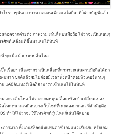
ำไรราวๆพันกว่าบาท กดถอนเพียงแค่ไม่กี่นาทีก็ฝากบัญชีแล้ว
ังสล็อตจากค่ายดัง ภาพงาม เล่นลื่นบนมือถือ ไม่ว่าจะเป็นตอนๆ
พท์เคลื่อนที่ขึ้นมาเล่นได้ทันที
ที่ ทุกเมื่อ ด้วยระบบลื่นไหล
้นเรื่อยๆ เนื่องจากว่าเป็นสล็อตที่สามารถเล่นผ่านมือถือได้ทุก
องผมมาก ปกติแล้วผมไม่ค่อยมีเวลานั่งหน้าคอมพิวเตอร์นานๆ
าย แค่มีอินเทอร์เน็ตก็สามารถเข้าเล่นได้ในทันที
บออกจะลื่นไหล ไม่ว่าจะกดหมุนสล็อตหรือเข้าเปลี่ยนแปลง
หรือโหลดนานเหมือนบางเว็บไซต์ที่เคยลองมาก่อน ที่สำคัญคือ
iOS ทำให้ไม่ว่าจะใช้โทรศัพท์รุ่นไหนก็เล่นได้สบาย
ประการมาก ทั้งเกมสล็อตธีมแฟนตาซี เกมแนวเสี่ยงภัย หรือเกม