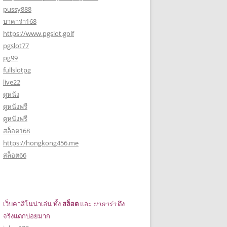
pussy888
บาคาร่า168
https://www.pgslot.golf
pgslot77
pg99
fullslotpg
live22
ดูหนัง
ดูหนังฟรี
ดูหนังฟรี
สล็อต168
https://hongkong456.me
สล็อต66
เว็บคาสิโนน่าเล่น ทั้ง
สล็อต
และ
บาคาร่า
ตึง
จริงแตกบ่อยมาก