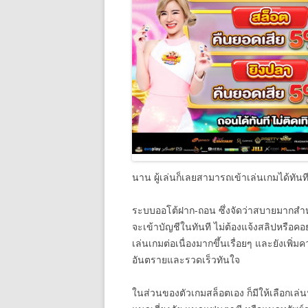
นาน ผู้เล่นก็เลยสามารถเข้าเล่นเกมได้ทัน
ระบบออโต้ฝาก-ถอน ซึ่งจัดว่าสบายมากสำหรับ
จะเข้าบัญชีในทันที ไม่ต้องแจ้งสลิปหรือ
เล่นเกมต่อเนื่องมากขึ้นเรื่อยๆ และยังเพิ
อันตรายและรวดเร็วทันใจ
ในส่วนของตัวเกมสล็อตเอง ก็มีให้เลือกเล