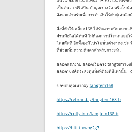
แนวเสี่ยงภัย แนวแฟนตาซี หรือแนวทรัพย์ส
เป็นต้นว่า ฟรีสปิน ตัวคูณรางวัล หรือโบนัส
จังหวะสำหรับเพื่อการทำเงินให้กับผู้เล่นอีก
สิ่งที่ทำให้ สล็อต168 ได้รับความนิยมมาก
ผ่านมือถือได้ทันที ไม่ต้องดาวน์โหลดแอปให้ย
โดยทันที อีกทั้งยังมีโปรโมชั่นต่างๆดังเช
ที่ช่วยเพิ่มความคุ้มค่าสำหรับการเล่น
สล็อตแตกง่าย สล็อตเว็บตรง tangtem168b
สล็อต168คิดจะลงทุนทั้งทีต้องที่นี่เท่านั้น 
ขอขอบคุณมากby
tangtem168
https://rebrand.ly/tangtem168-b
https://cutly.info/tangtem168-b
https://bitt.to/wog2g7