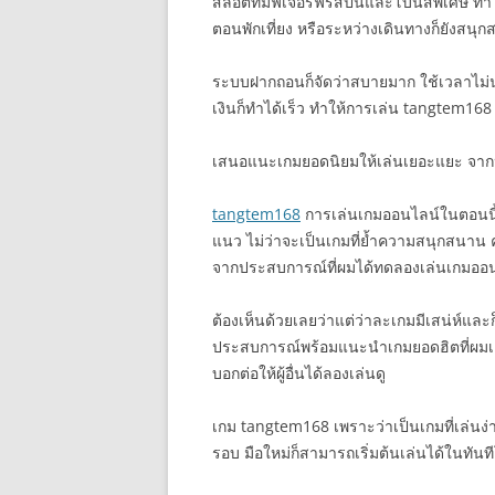
สล็อตที่มีฟีเจอร์ฟรีสปินและโบนัสพิเศษ ทำใ
ตอนพักเที่ยง หรือระหว่างเดินทางก็ยังสนุก
ระบบฝากถอนก็จัดว่าสบายมาก ใช้เวลาไม่น
เงินก็ทำได้เร็ว ทำให้การเล่น tangtem16
เสนอแนะเกมยอดนิยมให้เล่นเยอะแยะ จา
tangtem168
การเล่นเกมออนไลน์ในตอนนี้
แนว ไม่ว่าจะเป็นเกมที่ย้ำความสนุกสนาน 
จากประสบการณ์ที่ผมได้ทดลองเล่นเกมอ
ต้องเห็นด้วยเลยว่าแต่ว่าละเกมมีเสน่ห์และก
ประสบการณ์พร้อมแนะนำเกมยอดฮิตที่ผมเคยเล
บอกต่อให้ผู้อื่นได้ลองเล่นดู
เกม tangtem168 เพราะว่าเป็นเกมที่เล่นง
รอบ มือใหม่ก็สามารถเริ่มต้นเล่นได้ในทัน