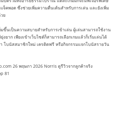
มบัติรวมทั้งอารยธรรมโบราณ แต่ละเกมมักจะมีฟีเจอร์พิเศษ
แจ็คพอต ซึ่งช่วยเพิ่มความตื่นเต้นสำหรับการเล่น และยังเพิ่ม
ด้วย
เพิ่มขึ้นเป็นความสบายสำหรับการเข้าเล่น ผู้เล่นสามารถใช้งาน
ุ่งยาก เพียงเข้าเว็บไซต์ก็สามารถเลือกเกมแล้วก็เริ่มเล่นได้
่นว่า โบนัสสมาชิกใหม่ เครดิตฟรี หรือกิจกรรมแจกโบนัสรายวัน
.com 26 พฤษภา 2026 Norris ดูรีวิวจากลูกค้าจริง
Top 81