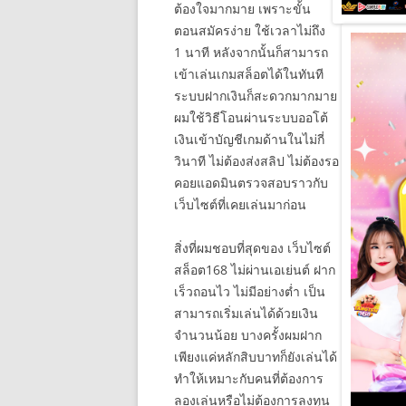
ต้องใจมากมาย เพราะขั้น
ตอนสมัครง่าย ใช้เวลาไม่ถึง
1 นาที หลังจากนั้นก็สามารถ
เข้าเล่นเกมสล็อตได้ในทันที
ระบบฝากเงินก็สะดวกมากมาย
ผมใช้วิธีโอนผ่านระบบออโต้
เงินเข้าบัญชีเกมด้านในไม่กี่
วินาที ไม่ต้องส่งสลิป ไม่ต้องรอ
คอยแอดมินตรวจสอบราวกับ
เว็บไซต์ที่เคยเล่นมาก่อน
สิ่งที่ผมชอบที่สุดของ เว็บไซต์
สล็อต168 ไม่ผ่านเอเย่นต์ ฝาก
เร็วถอนไว ไม่มีอย่างต่ำ เป็น
สามารถเริ่มเล่นได้ด้วยเงิน
จำนวนน้อย บางครั้งผมฝาก
เพียงแค่หลักสิบบาทก็ยังเล่นได้
ทำให้เหมาะกับคนที่ต้องการ
ลองเล่นหรือไม่ต้องการลงทุน