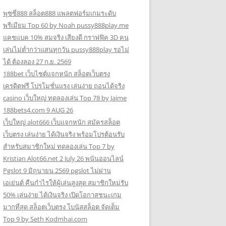
พุซซี่888 สล็อต888 แพลตฟอร์มเกมระดับ
พรีเมียม Top 60 by Noah pussy888play.me
แคชแบค 10% สมจริง เสียงดี กราฟฟิค 3D คน
เล่นไม่ต่ำกว่าแสนทุกวัน pussy888play รอไม่
ได้ ต้องลอง 27 ก.ย. 2569
188bet เว็บไซต์แจกหนัก สล็อตเว็บตรง
เครดิตฟรี โปรโมชั่นแรง เล่นง่าย ถอนได้จริง
casino เว็บใหญ่ ทดลองเล่น Top 78 by Jaime
188bets4.com 9 AUG 26
เว็บใหญ่ alot666 เว็บแจกหนัก สมัครสล็อต
เว็บตรง เล่นง่าย ได้เงินจริง พร้อมโปรต้อนรับ
สำหรับสมาชิกใหม่ ทดลองเล่น Top 7 by
Kristian Alot66.net 2 July 26 พนันออนไลน์
Pgslot 9 มิถุนายน 2569 pgslot ไม่ผ่าน
เอเย่นต์ คืนกำไรให้ผู้เล่นสูงสุด สมาชิกใหม่รับ
50% เล่นง่าย ได้เงินจริง เปิดโอกาสชนะเกม
มากที่สุด สล็อตเว็บตรง โบนัสสล็อต จัดเต็ม
Top 9 by Seth Kodmhai.com