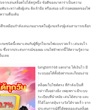
หลังจากเล่นสล็อตไปได้ครู่หนึ่ง ข้อดีของบาคาร่าเป็นความ
พันระหว่างฝั่งผู้เล่น ฝั่งเจ้ามือ หรือเสมอ แล้วรอคอยผลของไพ่
ยความตื่นเต้น
จสึกเหมือนกำลังเล่นเกมอาเขตในตู้เกมจริงๆผู้เล่นสามารถเลือก
กมชนิดนี้เหมาะสมกับผู้ที่ถูกใจเกมไพ่แบบรวดเร็ว เล่นจบไว
อบ ซึ่งจากประสบการณ์ของผม เกมไพ่จำพวกนี้ให้ความรู้ความ
ื่นเลย
tangtem168 แตกง่าย ได้เงินไว มี
ระบบออโต้ทั้งยังฝากและก็ถอนง่าย
สล็อตเว็บไซต์ตรง ที่กำลังเป็นที่
กล่าวถึงอย่างยิ่ง เหตุเพราะมีระบบ
ระเบียบที่นำสมัย เล่นได้สบาย และ
ก็ได้โอกาสลุ้นรางวัลได้รวดเร็ว จาก
ประสบการณ์ที่ได้ทดลองเล่นสล็อต