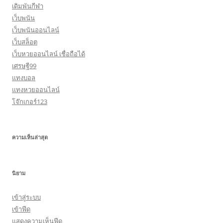
เดิมพันกีฬา
เว็บพนัน
เว็บพนันออนไลน์
เว็บสล็อต
เว็บหวยออนไลน์ เชื่อถือได้
เศรษฐี99
แทงบอล
แทงหวยออนไลน์
โจ๊กเกอร์123
ความเห็นล่าสุด
นิยาม
เข้าสู่ระบบ
เข้าฟีด
แสดงความเห็นฟีด