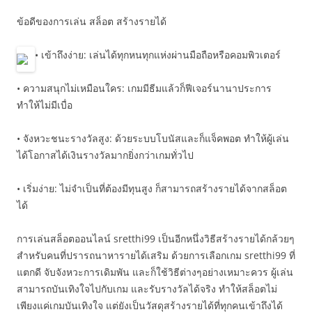
ข้อดีของการเล่น สล็อต สร้างรายได้
• เข้าถึงง่าย: เล่นได้ทุกหนทุกแห่งผ่านมือถือหรือคอมพิวเตอร์
• ความสนุกไม่เหมือนใคร: เกมมีธีมแล้วก็ฟีเจอร์นานาประการ
ทำให้ไม่มีเบื่อ
• จังหวะชนะรางวัลสูง: ด้วยระบบโบนัสและก็แจ็คพอต ทำให้ผู้เล่น
ได้โอกาสได้เงินรางวัลมากยิ่งกว่าเกมทั่วไป
• เริ่มง่าย: ไม่จำเป็นที่ต้องมีทุนสูง ก็สามารถสร้างรายได้จากสล็อต
ได้
การเล่นสล็อตออนไลน์ sretthi99 เป็นอีกหนึ่งวิธีสร้างรายได้กล้วยๆ
สำหรับคนที่ปรารถนาหารายได้เสริม ด้วยการเลือกเกม sretthi99 ที่
แตกดี จับจังหวะการเดิมพัน และก็ใช้วิธีต่างๆอย่างเหมาะควร ผู้เล่น
สามารถบันเทิงใจไปกับเกม และรับรางวัลได้จริง ทำให้สล็อตไม่
เพียงแค่เกมบันเทิงใจ แต่ยังเป็นวัสดุสร้างรายได้ที่ทุกคนเข้าถึงได้