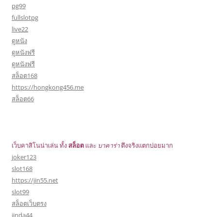
pg99
fullslotpg
live22
ดูหนัง
ดูหนังฟรี
ดูหนังฟรี
สล็อต168
https://hongkong456.me
สล็อต66
เว็บคาสิโนน่าเล่น ทั้ง
สล็อต
และ
บาคาร่า
ตึงจริงแตกบ่อยมาก
joker123
slot168
https://jin55.net
slot99
สล็อตเว็บตรง
jinda44