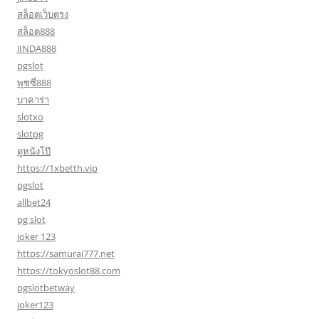
สล็อตเว็บตรง
สล็อต888
JINDA888
pgslot
พุซซี่888
บาคาร่า
slotxo
slotpg
ดูหนังโป๊
https://1xbetth.vip
pgslot
allbet24
pg slot
joker 123
https://samurai777.net
https://tokyoslot88.com
pgslotbetway
joker123