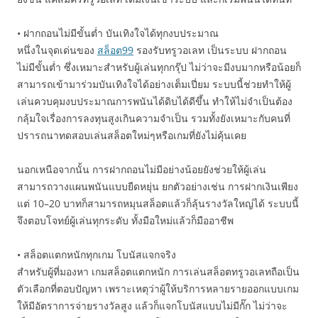
• ฝากถอนไม่มีขั้นต่ำ บันเทิงใจได้ทุกงบประมาณ
หนึ่งในจุดเด่นของ
สล็อต99
รองรับทรูวอเลท เป็นระบบ ฝากถอน
ไม่มีขั้นต่ำ ซึ่งเหมาะสำหรับผู้เล่นทุกกรุ๊ป ไม่ว่าจะมีงบมากหรือน้อยก็
สามารถเข้ามาร่วมบันเทิงใจได้อย่างเต็มเปี่ยม ระบบนี้ช่วยทำให้ผู้
เล่นควบคุมงบประมาณการพนันได้ดิบได้ดีขึ้น ทำให้ไม่จำเป็นต้อง
กลุ้มใจเรื่องการลงทุนสูงเกินความจำเป็น รวมทั้งยังเหมาะกับคนที่
ปรารถนาทดสอบเล่นสล็อตใหม่ๆหรือเกมที่ยังไม่คุ้นเคย
นอกเหนือจากนั้น การฝากถอนไม่มีอย่างน้อยยังช่วยให้ผู้เล่น
สามารถวางแผนพนันแบบยืดหยุ่น ยกตัวอย่างเช่น การฝากเงินเพียง
แต่ 10–20 บาทก็สามารถหมุนสล็อตแล้วก็ลุ้นรางวัลใหญ่ได้ ระบบนี้
จึงตอบโจทย์ผู้เล่นทุกระดับ ทั้งมือใหม่แล้วก็มืออาชีพ
• สล็อตแตกหนักทุกเกม โบนัสแจกจริง
สำหรับผู้ที่มองหา เกมสล็อตแตกหนัก การเล่นสล็อตทรูวอเลทถือเป็น
ตัวเลือกที่ตอบปัญหา เพราะเหตุว่าผู้ให้บริการหลายรายออกแบบเกม
ให้มีอัตราการจ่ายรางวัลสูง แล้วก็แจกโบนัสแบบไม่มีกั๊ก ไม่ว่าจะ