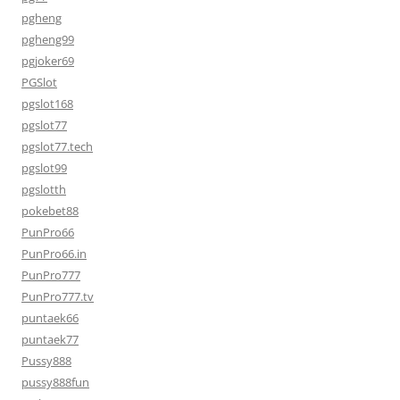
pgheng
pgheng99
pgjoker69
PGSlot
pgslot168
pgslot77
pgslot77.tech
pgslot99
pgslotth
pokebet88
PunPro66
PunPro66.in
PunPro777
PunPro777.tv
puntaek66
puntaek77
Pussy888
pussy888fun