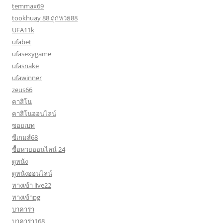
temmax69
tookhuay 88 ถูกหวย88
UFA11k
ufabet
ufasexygame
ufasnake
ufawinner
zeus66
คาสิโน
คาสิโนออนไลน์
ซอยเบท
ซีเกมส์68
ซื้อหวยออนไลน์ 24
ดูหนัง
ดูหนังออนไลน์
ทางเข้า live22
ทางเข้าpg
บาคาร่า
บาคาร่า168