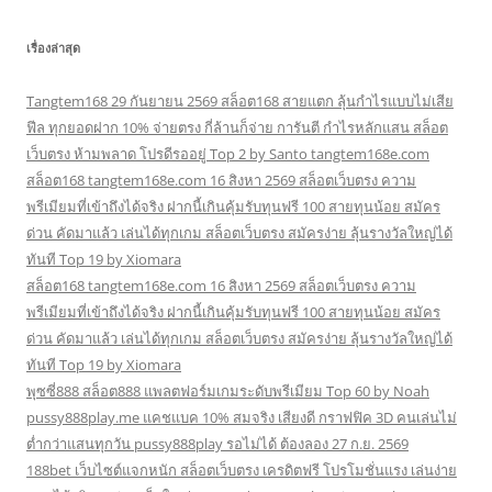
เรื่องล่าสุด
Tangtem168 29 กันยายน 2569 สล็อต168 สายแตก ลุ้นกำไรแบบไม่เสีย
ฟีล ทุกยอดฝาก 10% จ่ายตรง กี่ล้านก็จ่าย การันตี กำไรหลักแสน สล็อต
เว็บตรง ห้ามพลาด โปรดีรออยู่ Top 2 by Santo tangtem168e.com
สล็อต168 tangtem168e.com 16 สิงหา 2569 สล็อตเว็บตรง ความ
พรีเมียมที่เข้าถึงได้จริง ฝากนี้เกินคุ้มรับทุนฟรี 100 สายทุนน้อย สมัคร
ด่วน คัดมาแล้ว เล่นได้ทุกเกม สล็อตเว็บตรง สมัครง่าย ลุ้นรางวัลใหญ่ได้
ทันที Top 19 by Xiomara
สล็อต168 tangtem168e.com 16 สิงหา 2569 สล็อตเว็บตรง ความ
พรีเมียมที่เข้าถึงได้จริง ฝากนี้เกินคุ้มรับทุนฟรี 100 สายทุนน้อย สมัคร
ด่วน คัดมาแล้ว เล่นได้ทุกเกม สล็อตเว็บตรง สมัครง่าย ลุ้นรางวัลใหญ่ได้
ทันที Top 19 by Xiomara
พุซซี่888 สล็อต888 แพลตฟอร์มเกมระดับพรีเมียม Top 60 by Noah
pussy888play.me แคชแบค 10% สมจริง เสียงดี กราฟฟิค 3D คนเล่นไม่
ต่ำกว่าแสนทุกวัน pussy888play รอไม่ได้ ต้องลอง 27 ก.ย. 2569
188bet เว็บไซต์แจกหนัก สล็อตเว็บตรง เครดิตฟรี โปรโมชั่นแรง เล่นง่าย