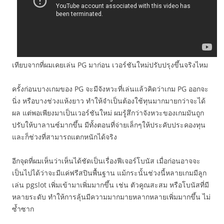
เทียบจากที่ผมเคยเล่น PG มาก่อน เวอร์ชันใหม่ปรับปรุงขึ้นจริงไหม
ครั้งก่อนบางเกมของ PG จะมีจังหวะที่เล่นแล้วคิดว่าเกม PG ออกจะ
นิ่ง หรือบางช่วงแห้งยาว ทำให้จำเป็นต้องใช้ทุนมากมายกว่าจะได้
ผล แต่พอเพียงมาเป็นเวอร์ชันใหม่ ผมรู้สึกว่าจังหวะของเกมมันถูก
ปรับให้บาลานซ์มากขึ้น มีทั้งตอนที่จ่ายเล็กๆให้ประคับประคองทุน
และก็ช่วงที่สามารถแตกหนักได้จริง
อีกจุดที่ผมเห็นว่าเห็นได้ชัดเป็นเรื่องฟีเจอร์โบนัส เมื่อก่อนอาจจะ
เป็นไปได้ว่าจะมีแค่ฟรีสปินพื้นฐาน แม้กระนั้นช่วงนี้หลายเกมมีลูก
เล่น pgslot เพิ่มเข้ามาเพิ่มมากขึ้น เช่น ตัวคูณสะสม หรือโบนัสที่มี
หลายระดับ ทำให้การลุ้นมีความมากมายหลากหลายเพิ่มมากขึ้น ไม่
ซ้ำซาก