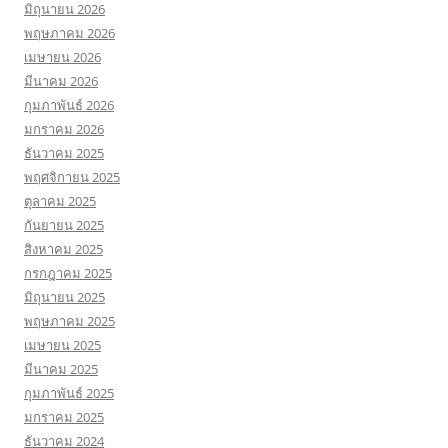
มิถุนายน 2026
พฤษภาคม 2026
เมษายน 2026
มีนาคม 2026
กุมภาพันธ์ 2026
มกราคม 2026
ธันวาคม 2025
พฤศจิกายน 2025
ตุลาคม 2025
กันยายน 2025
สิงหาคม 2025
กรกฎาคม 2025
มิถุนายน 2025
พฤษภาคม 2025
เมษายน 2025
มีนาคม 2025
กุมภาพันธ์ 2025
มกราคม 2025
ธันวาคม 2024