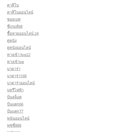
คาสิโน
คาสิโนออนไลน์
ซอยเบท
ซีเกมส์68
ซื้อหวยออนไลน์ 24
ดูหนัง
ดูหนังออนไลน์
ทางเข้า live22
ทางเข้าpg
บาคาร่า
บาคาร่า168
บาคาร่าออนไลน์
บุหรีไฟฟ้า
ปั่นสล็อต
ปั่นแตก66
ปั่นแตก77
พนันออนไลน์
พุซซี่888