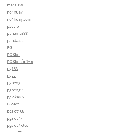
macau69
no1huay
no1huay.com
p2vvip
panama888
panda555
PG
PG Slot
PG Slot เว็บใหม่
pg168
pg77
pgheng
pgheng99
pgjoker69
PGSlot
pgslot168
pgslot77
pgslot77.tech