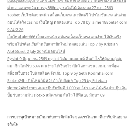
pussy888play.me แคชแบค 10% สมจริง เสียงดี กราฟฟิค 3D คนเล่นไม่
ต่ำกว่าแสนทุกวัน pussy888play รอไม่ได้ ต้องลอง 27 ก.ย. 2569
188bet เว็บไซต์แจกหนัก สล็อตเว็บตรง เครดิตฟรี โปรโมชั่นแรง เล่นง่าย
ถอนได้จริง casino เว็บใหญ่ ทดลองเล่น Top 78 by Jaime 188bets4.com
9 AUG 26
เว็บใหญ่ alot666 เว็บแจกหนัก สมัครสล็อตเว็บตรง เล่นง่าย ได้เงินจริง
พร้อมโปรต้อนรับสำหรับสมาชิกใหม่ ทดลองเล่น Top 7 by Kristian
Alot66.net 2 July 26 พนันออนไลน์
Pgslot 9 มิถุนายน 2569 pgslot ไม่ผ่านเอเย่นต์ คืนกำไรให้ผู้เล่นสูงสุด
สมาชิกใหม่รับ 50% เล่นง่าย ได้เงินจริง เปิดโอกาสชนะเกมมากที่สุด
สล็อตเว็บตรง โบนัสสล็อต จัดเต็ม Top 9 by Seth Kodmhai.com
Slotxo24hr บิลไหนก็มีหวัง ถ้าเว็บปังพอ Top 25 by Esteban
slotxo24hrf.com สมครปุ๊บรับทันที 1,000 ทุกโปร ถอนได้จริง ฝากปุ๊บ ลุ้น
ปั๊บ รับความมัน slotxo สมัครง่าย ลุ้นไว ได้ฟีล 28 มิถุนา 69
การบรรลุเป้าหมายมักมากับการตัดสินใจของเราในเวลาที่เรารับมันอย่าง
จริงใจ