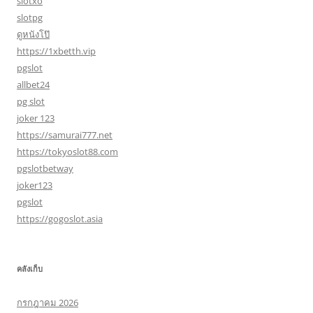
slotxo
slotpg
ดูหนังโป๊
https://1xbetth.vip
pgslot
allbet24
pg slot
joker 123
https://samurai777.net
https://tokyoslot88.com
pgslotbetway
joker123
pgslot
https://gogoslot.asia
คลังเก็บ
กรกฎาคม 2026