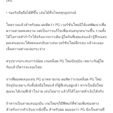
เล่น
• รองรับมือถือได้ดีขึ้น เล่นได้ลื่นไหลทุกอุปกรณ์
โดยรวมแล้วสำหรับผม ผมคิดว่า PG เวอร์ชันใหม่มิได้แค่พัฒนาเพื่อ
ความสวยสดงดงาม แต่เป็นการแก้ไขเพื่อเล่นสนุกสนานขึ้น รวมทั้ง
ได้โอกาสทำกำไรได้จริงมากกว่าเดิม ผู้ใดกันที่เคยเล่นแล้วรู้สึกเฉยๆ
ผมเสนอแนะให้ทดลองกลับมาเล่นเวอร์ชันใหม่อีกรอบ แล้วจะมอง
เห็นความต่างแจ่มกระจ่าง
สรุปจากประสบการณ์ผม เกมสล็อต PG ใหม่ปัจจุบัน เหมาะกับผู้ใด
กันแล้วก็ควรจะลองไหม
จากที่ผมทดลองเล่น PG มาหลายเกม ผมคิดว่าเกมสล็อต PG ใหม่
ปัจจุบันเหมาะกับทั้งยังมือใหม่แล้วก็ผู้ที่เล่นอยู่แล้ว หากเป็นมือใหม่
คุณจะได้เกมที่เข้าใจง่าย เล่นไม่ยาก แล้วก็ได้โอกาสทำเงินได้จริง
ถ้าหากเป็นสายเล่นมุ่งมั่น เกมใหม่ๆก็มีฟีพบร์ที่ช่วยเพิ่มช่องทาง
สำหรับการทำเงินมากยิ่งขึ้น สำหรับผม ผมมองว่า PG ยังเป็นค่ายที่