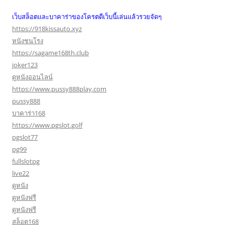
เว็บสล็อตและบาคาร่าของโครตดีเว็บนี้เล่นแล้วรวยจัดๆ
https://918kissauto.xyz
หนังชนโรง
https://sagame168th.club
joker123
ดูหนังออนไลน์
https://www.pussy888play.com
pussy888
บาคาร่า168
https://www.pgslot.golf
pgslot77
pg99
fullslotpg
live22
ดูหนัง
ดูหนังฟรี
ดูหนังฟรี
สล็อต168