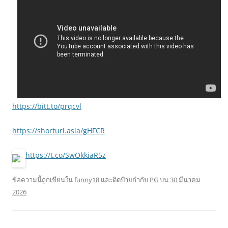
https://bitt.to/prqcvl
https://shorturl.asia/gHFCR
https://t.co/SwOkkiaR5z
ข้อความนี้ถูกเขียนใน
funny18
และติดป้ายกำกับ
PG
บน
30 มีนาคม
2026