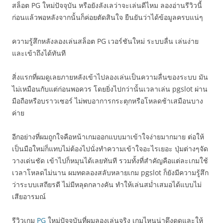
สล็อต PG ใหม่ปัจจุบัน หรือยังลังเลว่าจะเล่นดีไหม ลองอ่านรีวิวนี้
ก่อนแล้วพอหลังจากนั้นก็ค่อยตัดสินใจ ยืนยันว่าได้ข้อมูลครบแน่ๆ
ความรู้สึกหลังลองเล่นสล็อต PG เวอร์ชันใหม่ ระบบลื่น เล่นง่าย
และเข้าถึงได้ทันที
สิ่งแรกที่ผมดูเลยภายหลังเข้าไปลองเล่นเป็นความลื่นของระบบ มัน
ไม่เหมือนกับแต่ก่อนพอควร โดยยิ่งไปกว่านั้นเวลาเล่น pgslot ผ่าน
มือถือหรือบราวเซอร์ ไม่พบอาการกระตุกหรือโหลดช้าเสมือนบาง
ค่าย
อีกอย่างที่ผมถูกใจคือหน้าเกมออกแบบมาเข้าใจง่ายมากมาย ต่อให้
เป็นมือใหม่ก็แทบไม่ต้องไปนั่งทำความเข้าใจอะไรเยอะ ปุ่มต่างๆจัด
วางเด่นชัด เข้าไปก็หมุนได้เลยทันที รวมทั้งที่สำคัญคือแต่ละเกมใช้
เวลาโหลดไม่นาน ผมทดลองสลับหลายเกม pgslot ก็ยังมีความรู้สึก
ว่าระบบเสถียรดี ไม่มีหลุดกลางคัน ทำให้เล่นสม่ำเสมอได้แบบไม่
เสียอารมณ์
รีวิวเกม
PG
ใหม่ปัจจุบันที่ผมลองเล่นจริง เกมไหนน่าดึงดูดและให้