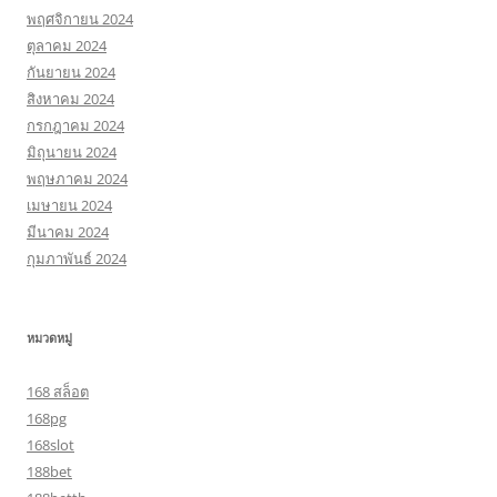
พฤศจิกายน 2024
ตุลาคม 2024
กันยายน 2024
สิงหาคม 2024
กรกฎาคม 2024
มิถุนายน 2024
พฤษภาคม 2024
เมษายน 2024
มีนาคม 2024
กุมภาพันธ์ 2024
หมวดหมู่
168 สล็อต
168pg
168slot
188bet