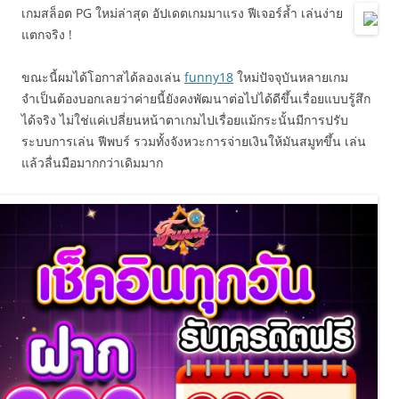
เกมสล็อต PG ใหม่ล่าสุด อัปเดตเกมมาแรง ฟีเจอร์ล้ำ เล่นง่าย
แตกจริง !
ขณะนี้ผมได้โอกาสได้ลองเล่น
funny18
ใหม่ปัจจุบันหลายเกม
จำเป็นต้องบอกเลยว่าค่ายนี้ยังคงพัฒนาต่อไปได้ดีขึ้นเรื่อยแบบรู้สึก
ได้จริง ไม่ใช่แค่เปลี่ยนหน้าตาเกมไปเรื่อยแม้กระนั้นมีการปรับ
ระบบการเล่น ฟีพบร์ รวมทั้งจังหวะการจ่ายเงินให้มันสมูทขึ้น เล่น
แล้วลื่นมือมากกว่าเดิมมาก