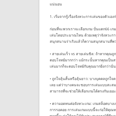
แน่นอน
1. เริ่มจากรู้เรื่องจังหวะการเล่นของตัวเอง
ก่อนที่จะพวกเราจะเลือกเกม ปั่นแตก66 เ
เล่นโดยประมาณไหน ด้วยเหตุว่าจังหวะการ
สนุกสนานร่าเริงแล้วก็ความสนุกสนานที่พวก
• สายเล่นเร็ว vs สายเล่นชิล: ถ้าหากคุณถู
ตอบโจทย์มากกว่า แม้กระนั้นหากคุณเป็นสายเ
เล่นมากก็จะตอบโจทย์กับคุณมากยิ่งกว่านั่
• ถูกใจลุ้นสั้นหรือลุ้นยาว: บางบุคคลถูกใจคว
เลย แต่ว่าบางคนจะชอบการเล่นแบบสะสมหร
สามารถที่จะช่วยให้เลือกเกมได้ตรงกันเยอะข
• ความอดทนต่อจังหวะเกม: เกมสล็อตบางเก
การรอคอย การเล่นเกมแบบนี้จะก่อให้คุณ
พวกนี้จะก่อให้คุณได้รับประสบการณ์ที่ดีมาก