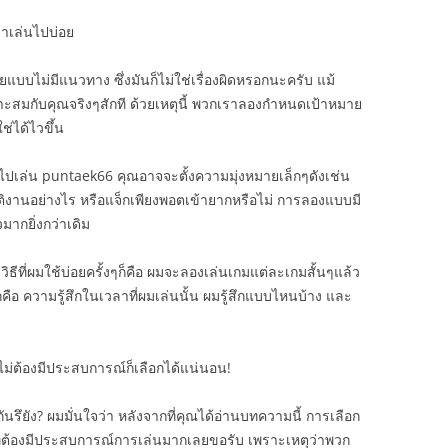
าเล่นไปบ่อย
ยแบบไม่มีแนวทาง ซึ่งมันก็ไม่ใช่เรื่องผิดหรอกนะครับ แม้
หมาะสมกับคุณจริงๆสักที ด้วยเหตุนี้ พวกเราลองกำหนดเป้าหมาย
ช่ได้ไวขึ้น
ปเล่น puntaek66 คุณอาจจะตั้งความมุ่งหมายเล็กๆดังเช่น
บัติงานอย่างไร หรือแจ็กเพียงพอตเข้ายากหรือไม่ การลองแบบมี
มากยิ่งกว่าเดิม
วิธีที่ผมใช้บ่อยครั้งๆก็คือ ผมจะลองเล่นเกมแต่ละเกมสั้นๆแล้ว
ก็คือ ความรู้สึกในเวลาที่ผมเล่นนั้น ผมรู้สึกแบบไหนบ้าง และ
 ไม่ต้องมีประสบการณ์ก็เลือกได้แน่นอน!
นรึยัง? ผมมั่นใจว่า หลังจากที่คุณได้อ่านบทความนี้ การเลือก
ี่ต้องมีประสบการณ์การเล่นมากเลยขอรับ เพราะเหตุว่าพวก