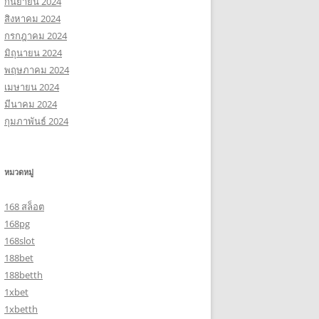
กันยายน 2024
สิงหาคม 2024
กรกฎาคม 2024
มิถุนายน 2024
พฤษภาคม 2024
เมษายน 2024
มีนาคม 2024
กุมภาพันธ์ 2024
หมวดหมู่
168 สล็อต
168pg
168slot
188bet
188betth
1xbet
1xbetth