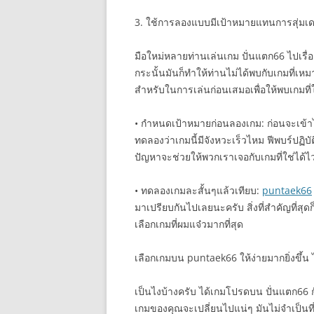
3. ใช้การลองแบบมีเป้าหมายแทนการสุ่มเด
มือใหม่หลายท่านเล่นเกม ปั่นแตก66 ไปเรื่อ
กระนั้นมันก็ทำให้ท่านไม่ได้พบกับเกมที่เ
สำหรับในการเล่นก่อนเสมอเพื่อให้พบเกมที่ใ
• กำหนดเป้าหมายก่อนลองเกม: ก่อนจะเข้าไ
ทดลองว่าเกมนี้มีจังหวะเร็วไหม ฟีพบร์ปฏิ
ปัญหาจะช่วยให้พวกเราเจอกับเกมที่ใช่ได้ไว
• ทดลองเกมละสั้นๆแล้วเทียบ:
puntaek66
มาเปรียบกันไปเลยนะครับ สิ่งที่สำคัญที่สุด
เลือกเกมที่ผมแจ๋วมากที่สุด
เลือกเกมบน puntaek66 ให้ง่ายมากยิ่งขึ้น
เป็นไงบ้างครับ ได้เกมโปรดบน ปั่นแตก66 กั
เกมของคุณจะเปลี่ยนไปแน่ๆ มันไม่จำเป็นท