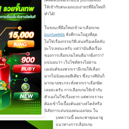
ให้เข้ากับตนเองแบบง่ายๆที่มือใหม่ก็
ทำได้!
ในขณะที่มือใหม่เข้ามาเลือกเกม
puntaek66
สิ่งที่กวนใจสูงที่สุด
ไม่ใช่เรื่องกรรมวิธีเล่นหรือเคล็ดลับ
อะไรเลยนะครับ แต่ว่ามันคือเรื่อง
ของการเลือกเกมไหนดีมากยิ่งกว่า?
แน่นอนว่า เว็บไซต์ตรงไม่ผ่าน
เอเย่นต์ของพวกเรามีเกมให้เลือก
มากไม่น้อยเลยทีเดียว ซึ่งบางทีมันก็
มากมายซะกระทั่งพวกเราเลือกผิด
เลยล่ะครับ การเลือกเกมให้เข้ากับ
ตัวเองไม่ใช่เรื่องยาก แต่พวกเราจะ
ต้องเข้าใจเบื้องต้นอย่างสไตล์หรือ
นิสัยการเล่นของตนเองก่อน ใน
บทความนี้ ผมจะพาคุณมาดู
แนวทางการเลือกเกม