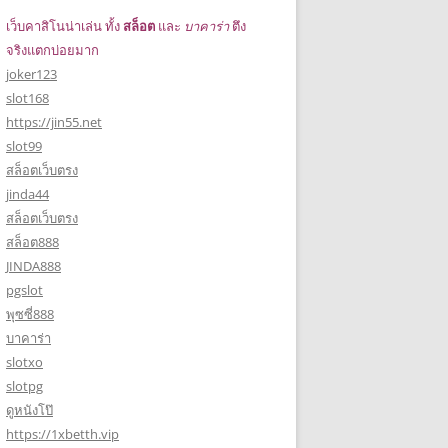
เว็บคาสิโนน่าเล่น ทั้ง
สล็อต
และ
บาคาร่า
ตึง
จริงแตกบ่อยมาก
joker123
slot168
https://jin55.net
slot99
สล็อตเว็บตรง
jinda44
สล็อตเว็บตรง
สล็อต888
JINDA888
pgslot
พุซซี่888
บาคาร่า
slotxo
slotpg
ดูหนังโป๊
https://1xbetth.vip