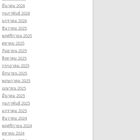
มีนาคม 2026
กุมภาพันธ์ 2026
มกราคม 2026
ธันวาคม 2025
พฤศจิกายน 2025
ตุลาคม 2025
กันยายน 2025
สิงหาคม 2025
กรกฎาคม 2025
มิถุนายน 2025
พฤษภาคม 2025
เมษายน 2025
มีนาคม 2025
กุมภาพันธ์ 2025
มกราคม 2025
ธันวาคม 2024
พฤศจิกายน 2024
ตุลาคม 2024