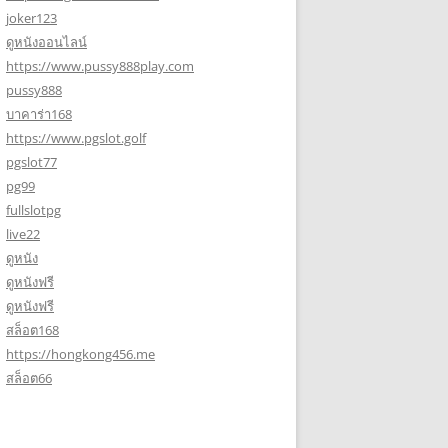
joker123
ดูหนังออนไลน์
https://www.pussy888play.com
pussy888
บาคาร่า168
https://www.pgslot.golf
pgslot77
pg99
fullslotpg
live22
ดูหนัง
ดูหนังฟรี
ดูหนังฟรี
สล็อต168
https://hongkong456.me
สล็อต66