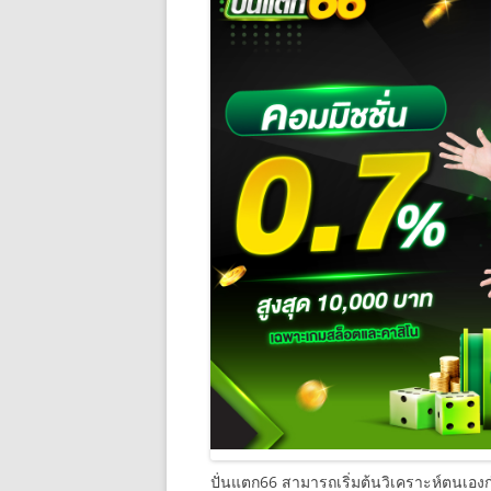
ปั่นแตก66 สามารถเริ่มต้นวิเคราะห์ตนเองก่