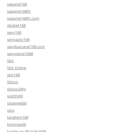
sagame168
sagame168th
sagame168th.com
sbobet168
sexy168
sexyauto168
sexybaccarat168.com
sexygame1688
Slot
Slot Online
slot168
Slotxo
slotxo24hr
sretthi99
ssgame666
ssru
tangtem168
temmax69
tookhuay 88 ถูกหวย88