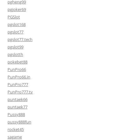
pgheng99
pgjoker69
PGSlot
pgslot168
pgslot77
pgslot77.tech
pgslot99
pgslotth
pokebet88
PunPro66
PunPro66.in
PunPro777
PunPro777.tv
puntaek66
puntaek77
Pussy888
pussy888fun
rocket45
sagame