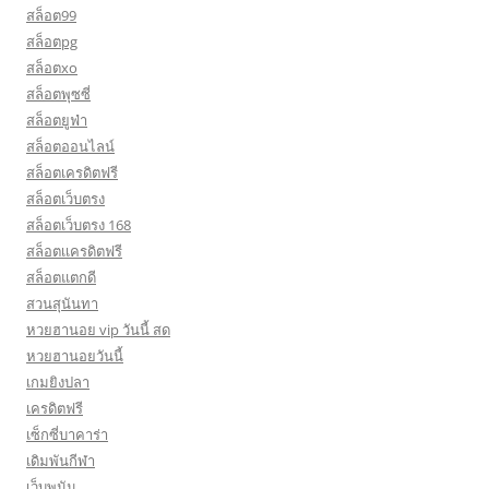
สล็อต99
สล็อตpg
สล็อตxo
สล็อตพุซซี่
สล็อตยูฟ่า
สล็อตออนไลน์
สล็อตเครดิตฟรี
สล็อตเว็บตรง
สล็อตเว็บตรง 168
สล็อตเเครดิตฟรี
สล็อตแตกดี
สวนสุนันทา
หวยฮานอย vip วันนี้ สด
หวยฮานอยวันนี้
เกมยิงปลา
เครดิตฟรี
เซ็กซี่บาคาร่า
เดิมพันกีฬา
เว็บพนัน