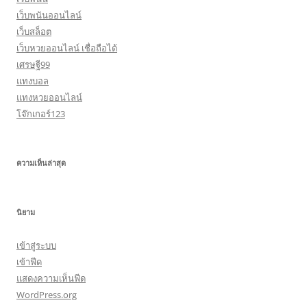
เว็บพนันออนไลน์
เว็บสล็อต
เว็บหวยออนไลน์ เชื่อถือได้
เศรษฐี99
แทงบอล
แทงหวยออนไลน์
โจ๊กเกอร์123
ความเห็นล่าสุด
นิยาม
เข้าสู่ระบบ
เข้าฟีด
แสดงความเห็นฟีด
WordPress.org