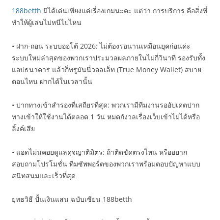
188betth
มิได้เด่นเพียงแค่เรื่องเกมนะคะ แต่ว่า การบริการ คือสิ่งที่
ทำให้ผู้เล่นไม่หนีไปไหน
• ฝาก-ถอน ระบบออโต้ 2026: ไม่ต้องรอนานเหมือนยุคก่อนค่ะ
ระบบใหม่ล่าสุดของพวกเราประมวลผลภายในไม่กี่วินาที รองรับทั้ง
แอปธนาคาร แล้วก็ทรูมันนี่วอลเล็ท (True Money Wallet) สบาย
ตอนไหน ฝากได้ในเวลานั้น
• ปากทางเข้าสำรองที่เสถียรที่สุด: พวกเรามีทีมงานรออัปเดตปาก
ทางเข้าให้ใช้งานได้ตลอด 1 วัน หมดกังวลเรื่องเว็บเข้าไม่ได้หรือ
ลิ้งค์เสีย
• แอดไม่นคอยดูแลดุจญาติมิตร: ถ้าติดขัดตรงไหน หรืออยาก
สอบถามโปรโมชั่น ทีมซัพพอร์ตของพวกเราพร้อมตอบปัญหาแบบ
สนิทสนมและเร็วที่สุด
ยุทธวิธี ปั้นเงินแสน ฉบับเซียน 188betth