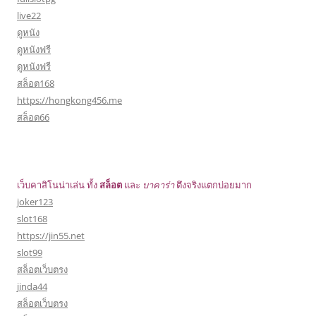
live22
ดูหนัง
ดูหนังฟรี
ดูหนังฟรี
สล็อต168
https://hongkong456.me
สล็อต66
เว็บคาสิโนน่าเล่น ทั้ง
สล็อต
และ
บาคาร่า
ตึงจริงแตกบ่อยมาก
joker123
slot168
https://jin55.net
slot99
สล็อตเว็บตรง
jinda44
สล็อตเว็บตรง