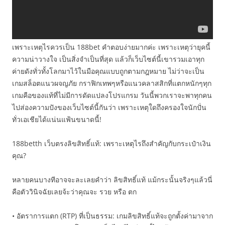
เพราะเหตุไรควรเป็น 188bet คำตอบง่ายมากค่ะ เพราะเหตุว่ายุคนี้
ความน่าวางใจ เป็นสิ่งจำเป็นที่สุด แล้วก็เว็บไซต์นี้เขารวมเอาทุก
ค่ายดังทั่วทั้งโลกมาไว้ในมือคุณแบบถูกตามกฎหมาย ไม่ว่าจะเป็น
เกมสล็อตแนวผจญภัย กราฟิกเทพๆหรือแนวคลาสสิกที่แตกหนักๆทุก
เกมคือของแท้ที่ไม่มีการดัดแปลงโปรแกรม วันนี้พวกเราจะพาทุกคน
ไปส่องความปังของเว็บไซต์นี้กันว่า เพราะเหตุใดถึงครองใจนักปั่น
ทั่วเอเชียได้แน่นแฟ้นขนาดนี้!
188betth เว็บตรงลิขสิทธิ์แท้: เพราะเหตุไรถึงสำคัญกับกระเป๋าเงิน
คุณ?
หลายคนบางทีอาจจะละเลยคำว่า ลิขสิทธิ์แท้ แม้กระนั้นจริงๆแล้วนี่
คือตัววินิจฉัยเลยจ้ะว่าคุณจะ รวย หรือ ตก
• อัตราการแตก (RTP) ที่เป็นธรรม: เกมลิขสิทธิ์แท้จะถูกตั้งค่ามาจาก