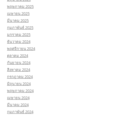
พฤษภาคม 2025
เมษายน 2025
มีนาคม 2025
กุมภาพันธ์ 2025
มกราคม 2025
ธันวาคม 2024
พฤศจิกายน 2024
ตุลาคม 2024
กันยายน 2024
สิงหาคม 2024
กรกฎาคม 2024
มิถุนายน 2024
พฤษภาคม 2024
เมษายน 2024
มีนาคม 2024
กุมภาพันธ์ 2024