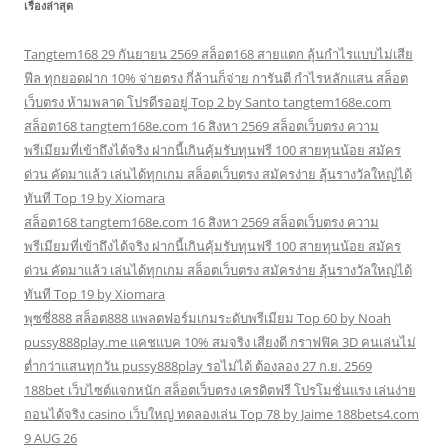
เรื่องล่าสุด
Tangtem168 29 กันยายน 2569 สล็อต168 สายแตก ลุ้นกำไรแบบไม่เสีย
ฟีล ทุกยอดฝาก 10% จ่ายตรง กี่ล้านก็จ่าย การันตี กำไรหลักแสน สล็อต
เว็บตรง ห้ามพลาด โปรดีรออยู่ Top 2 by Santo tangtem168e.com
สล็อต168 tangtem168e.com 16 สิงหา 2569 สล็อตเว็บตรง ความ
พรีเมียมที่เข้าถึงได้จริง ฝากนี้เกินคุ้มรับทุนฟรี 100 สายทุนน้อย สมัคร
ด่วน คัดมาแล้ว เล่นได้ทุกเกม สล็อตเว็บตรง สมัครง่าย ลุ้นรางวัลใหญ่ได้
ทันที Top 19 by Xiomara
สล็อต168 tangtem168e.com 16 สิงหา 2569 สล็อตเว็บตรง ความ
พรีเมียมที่เข้าถึงได้จริง ฝากนี้เกินคุ้มรับทุนฟรี 100 สายทุนน้อย สมัคร
ด่วน คัดมาแล้ว เล่นได้ทุกเกม สล็อตเว็บตรง สมัครง่าย ลุ้นรางวัลใหญ่ได้
ทันที Top 19 by Xiomara
พุซซี่888 สล็อต888 แพลตฟอร์มเกมระดับพรีเมียม Top 60 by Noah
pussy888play.me แคชแบค 10% สมจริง เสียงดี กราฟฟิค 3D คนเล่นไม่
ต่ำกว่าแสนทุกวัน pussy888play รอไม่ได้ ต้องลอง 27 ก.ย. 2569
188bet เว็บไซต์แจกหนัก สล็อตเว็บตรง เครดิตฟรี โปรโมชั่นแรง เล่นง่าย
ถอนได้จริง casino เว็บใหญ่ ทดลองเล่น Top 78 by Jaime 188bets4.com
9 AUG 26