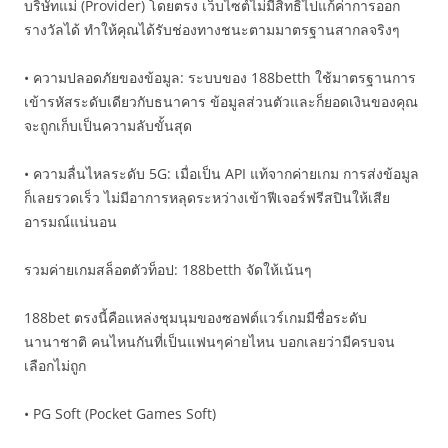
บริษัทแม่ (Provider) โดยตรง เว็บไซต์ไม่มีสิทธิ์ไปแก้ค่าการออก
รางวัลได้ ทำให้คุณได้รับช่องทางชนะตามมาตรฐานสากลจริงๆ
• ความปลอดภัยของข้อมูล: ระบบของ 188betth ใช้มาตรฐานการ
เข้ารหัสระดับเดียวกับธนาคาร ข้อมูลส่วนตัวและก็ยอดเงินของคุณ
จะถูกเก็บเป็นความลับขั้นสุด
• ความลื่นไหลระดับ 5G: เมื่อเป็น API แท้จากค่ายเกม การส่งข้อมูล
ก็เลยรวดเร็ว ไม่มีอาการหลุดระหว่างเข้าฟีเจอร์ฟรีสปินให้เสีย
อารมณ์แน่นอน
รวมค่ายเกมสล็อตตัวท็อป: 188betth จัดให้เน้นๆ
188bet ตรงนี้คือแหล่งชุมนุมของซอฟต์แวร์เกมมีชื่อระดับ
นานาชาติ คนไหนกันที่เป็นแฟนๆค่ายไหน บอกเลยว่ามีครบจน
เลือกไม่ถูก
• PG Soft (Pocket Games Soft)