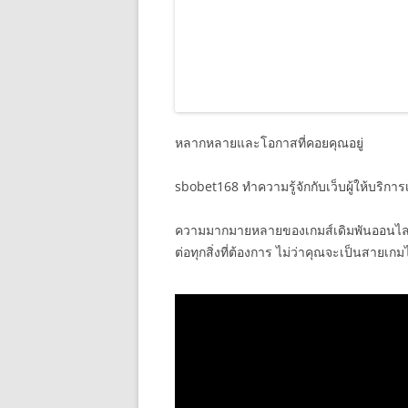
หลากหลายและโอกาสที่คอยคุณอยู่
sbobet168 ทำความรู้จักกับเว็บผู้ให้บริก
ความมากมายหลายของเกมส์เดิมพันออนไลน
ต่อทุกสิ่งที่ต้องการ ไม่ว่าคุณจะเป็นสาย