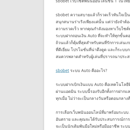
sbobet เว็บไซต์พนันออนไลน์ชั้น 1 ในไทย
sbobet ความสบายแล้วก็รวดเร็วทันใจเป็นส
สนุกสนานร่าเริงเพียงแค่นั้น แต่ว่ายังจ
ความรวดเร็ว หากคุณกำลังมองหาเว็บไซต์พนั
ระบบฝากถอนเงิน Auto ที่จะทำให้ทุกขั้นตอน
ถ้วนแล้วก็คุ้มที่สุดสำหรับคนที่รักการเล
ที่ดีเยี่ยม โปรโมชั่นที่น่าดึงดูด และก็ระบบ
สมควรพลาดสำหรับผู้เล่นที่ปรารถนาประสบ
sbobet
ระบบ Auto คืออะไร?
ระบบฝากเบิกเงินแบบ Auto คือเทคโนโลยีที
ผ่านแอดมิน ระบบนี้รองรับอีกทั้งการฝากแ
ทุกเมื่อ ไม่ว่าจะเป็นกลางวันหรือตอนกลางค
การเลือกเว็บพนันออนไลน์ที่มาพร้อมระบบ A
อันตราย และคุณจะได้รับประสบการณ์การใช้ง
จะเป็นนักเดิมพันมือใหม่หรือมืออาชีพ ระบบน