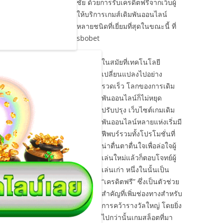
ชัย ด้วยการรับเครดิตฟรีจากเว็บผู้
ให้บริการเกมส์เดิมพันออนไลน์
หลายชนิดที่เยี่ยมที่สุดในขณะนี้ ที่
sbobet
ในสมัยที่เทคโนโลยี
เปลี่ยนแปลงไปอย่าง
รวดเร็ว โลกของการเดิม
พันออนไลน์ก็ไม่หยุด
ปรับปรุง เว็บไซต์เกมเดิม
พันออนไลน์หลายแห่งเริ่มมี
ฟีพบร์รวมทั้งโปรโมชั่นที่
น่าตื่นตาตื่นใจเพื่อล่อใจผู้
เล่นใหม่แล้วก็ตอบโจทย์ผู้
เล่นเก่า หนึ่งในนั้นเป็น
“เครดิตฟรี” ซึ่งเป็นตัวช่วย
สำคัญที่เพิ่มช่องทางสำหรับ
การคว้ารางวัลใหญ่ โดยยิ่ง
ไปกว่านั้นเกมสล็อตที่มา