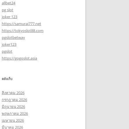
allbet24
pg slot
joker 123
https://samurai777.net
https://tokyoslot88.com
pgslotbetway
joker123
pgslot
https://gogoslot.asia
คลังเก็บ
สิงหาคม 2026
กรกฎาคม 2026
มิถุนายน 2026
พฤษภาคม 2026
เมษายน 2026
มีนาคม 2026