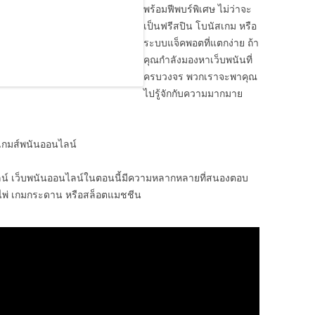
พร้อมฟีพบร์พิเศษ ไม่ว่าจะ
เป็นฟรีสปิน โบนัสเกม หรือ
ระบบแจ็คพอตที่แตกง่าย ถ้า
คุณกำลังมองหาเว็บพนันที่
ครบวงจร พวกเราจะพาคุณ
ไปรู้จักกับความมากมาย
ารเกมส์พนันออนไลน์
์ เว็บพนันออนไลน์ในตอนนี้มีความหลากหลายที่สนองตอบ
เกมไพ่ เกมกระดาน หรือสล็อตแมชชีน