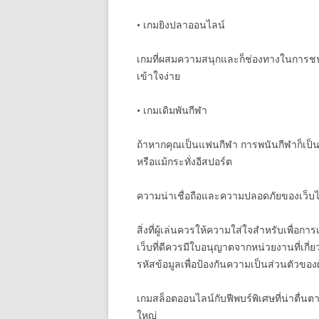
• เกมยิงปลาออนไลน์
เกมที่ผสมความสนุกและก็ช่องทางในการชนะ
เข้าใจง่าย
• เกมเดิมพันกีฬา
ถ้าหากคุณเป็นแฟนกีฬา การพนันกีฬาก็เป็นอี
หรือแม้กระทั่งอีสปอร์ต
ความน่าเชื่อถือและความปลอดภัยของเว็บ
สิ่งที่ผู้เล่นควรให้ความใส่ใจสำหรับเพื่
เว็บที่ดีควรมีใบอนุญาตจากหน่วยงานที่เกี
รหัสข้อมูลเพื่อป้องกันความเป็นส่วนตัวของผู
เกมสล็อตออนไลน์กับฟีพบร์พิเศษที่น่าตื่นต
ใหญ่