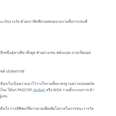
เงินรางวัล ด้วยกราฟิกที่สวยสดงดงามรวมทั้งการเล่นที่
กหนึ่งลู่ทางที่น่าดึงดูด ตัวอย่างเช่น พนันบอล บาสเก็ตบอล
ไซต์ sbobet168
อการเลือกเว็บเป็นความน่าไว้วางใจรวมทั้งมาตรฐานความปลอดภัย
่ยวโยง ได้แก่ PAGCOR
sbobet
หรือ MGA รวมทั้งระบบการเข้า
้เล่น
าตื่นใจ การมีฟีพบร์ที่มากมายเพื่อเพิ่มโอกาสในการชนะรางวัล