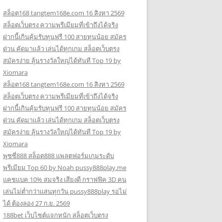
สล็อต168 tangtem168e.com 16 สิงหา 2569
สล็อตเว็บตรง ความพรีเมียมที่เข้าถึงได้จริง
ฝากนี้เกินคุ้มรับทุนฟรี 100 สายทุนน้อย สมัคร
ด่วน คัดมาแล้ว เล่นได้ทุกเกม สล็อตเว็บตรง
สมัครง่าย ลุ้นรางวัลใหญ่ได้ทันที Top 19 by
Xiomara
สล็อต168 tangtem168e.com 16 สิงหา 2569
สล็อตเว็บตรง ความพรีเมียมที่เข้าถึงได้จริง
ฝากนี้เกินคุ้มรับทุนฟรี 100 สายทุนน้อย สมัคร
ด่วน คัดมาแล้ว เล่นได้ทุกเกม สล็อตเว็บตรง
สมัครง่าย ลุ้นรางวัลใหญ่ได้ทันที Top 19 by
Xiomara
พุซซี่888 สล็อต888 แพลตฟอร์มเกมระดับ
พรีเมียม Top 60 by Noah pussy888play.me
แคชแบค 10% สมจริง เสียงดี กราฟฟิค 3D คน
เล่นไม่ต่ำกว่าแสนทุกวัน pussy888play รอไม่
ได้ ต้องลอง 27 ก.ย. 2569
188bet เว็บไซต์แจกหนัก สล็อตเว็บตรง