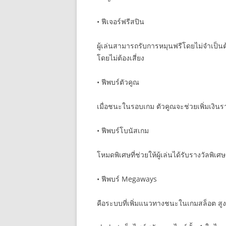
• ฟีเจอร์ฟรีสปิน
ผู้เล่นสามารถรับการหมุนฟรีโดยไม่จำเป็นต
โดยไม่ต้องเสี่ยง
• ฟีพบร์ตัวคูณ
เมื่อชนะในรอบเกม ตัวคูณจะช่วยเพิ่มเงินร
• ฟีพบร์โบนัสเกม
โหมดพิเศษที่ช่วยให้ผู้เล่นได้รับรางวัลพิเ
• ฟีพบร์ Megaways
คือระบบที่เพิ่มแนวทางชนะในเกมสล็อต สู