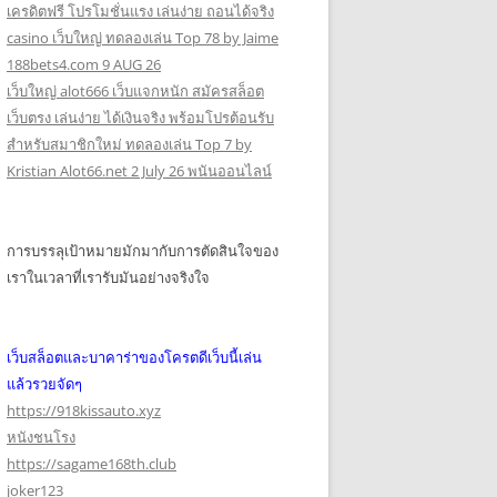
เครดิตฟรี โปรโมชั่นแรง เล่นง่าย ถอนได้จริง
casino เว็บใหญ่ ทดลองเล่น Top 78 by Jaime
188bets4.com 9 AUG 26
เว็บใหญ่ alot666 เว็บแจกหนัก สมัครสล็อต
เว็บตรง เล่นง่าย ได้เงินจริง พร้อมโปรต้อนรับ
สำหรับสมาชิกใหม่ ทดลองเล่น Top 7 by
Kristian Alot66.net 2 July 26 พนันออนไลน์
การบรรลุเป้าหมายมักมากับการตัดสินใจของ
เราในเวลาที่เรารับมันอย่างจริงใจ
เว็บสล็อตและบาคาร่าของโครตดีเว็บนี้เล่น
แล้วรวยจัดๆ
https://918kissauto.xyz
หนังชนโรง
https://sagame168th.club
joker123