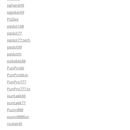
pgheng99
pgjoker69
PGSlot
pgslot168
pgslot77
pgslot77.tech
pgslot99
pgslotth
pokebet88
PunPro66
PunPro66.in
PunPro777
PunPro777.tv
puntaek66
puntaek77
Pussy888
pussy888fun
rocket45