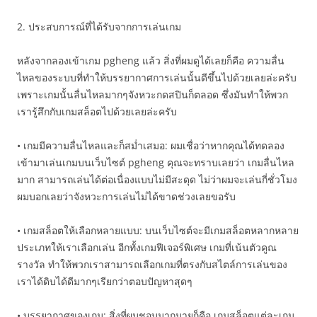
2. ประสบการณ์ที่ได้รับจากการเล่นเกม
หลังจากลองเข้าเกม pgheng แล้ว สิ่งที่ผมดูได้เลยก็คือ ความลื่น
ไหลของระบบที่ทำให้บรรยากาศการเล่นนั้นดีขึ้นไปด้วยเลยล่ะครับ
เพราะเกมนั้นลื่นไหลมากๆจังหวะกดสปินก็ตลอด ซึ่งมันทำให้พวก
เรารู้สึกกับเกมสล็อตไปด้วยเลยล่ะครับ
• เกมมีความลื่นไหลและก็สม่ำเสมอ: ผมเชื่อว่าหากคุณได้ทดลอง
เข้ามาเล่นเกมบนเว็บไซต์ pgheng คุณจะทราบเลยว่า เกมลื่นไหล
มาก สามารถเล่นได้ต่อเนื่องแบบไม่มีสะดุด ไม่ว่าผมจะเล่นกี่ชั่วโมง
ผมบอกเลยว่าจังหวะการเล่นไม่ได้ขาดช่วงเลยขอรับ
• เกมสล็อตให้เลือกหลายแบบ: บนเว็บไซต์จะมีเกมสล็อตหลากหลาย
ประเภทให้เราเลือกเล่น อีกทั้งเกมฟีเจอร์พิเศษ เกมที่เน้นตัวคูณ
รางวัล ทำให้พวกเราสามารถเลือกเกมที่ตรงกับสไตล์การเล่นของ
เราได้ดิบได้ดีมากๆเรียกว่าตอบปัญหาสุดๆ
• บรรยากาศของเกม: สิ่งที่ผมชอบมากมายก็คือ เกมสล็อตแต่ละเกม