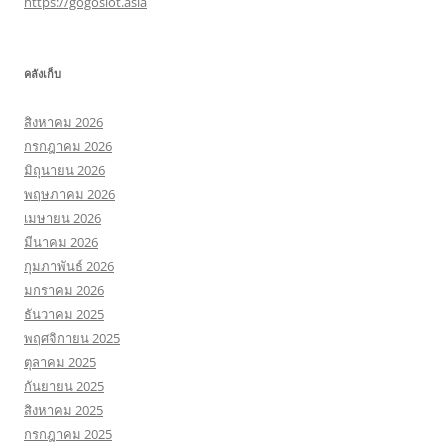
https://gogoslot.asia
คลังเก็บ
สิงหาคม 2026
กรกฎาคม 2026
มิถุนายน 2026
พฤษภาคม 2026
เมษายน 2026
มีนาคม 2026
กุมภาพันธ์ 2026
มกราคม 2026
ธันวาคม 2025
พฤศจิกายน 2025
ตุลาคม 2025
กันยายน 2025
สิงหาคม 2025
กรกฎาคม 2025