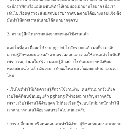
จะมีกราฟิกหรือแอนิเมชันที่ทำให้เกมมองเบิกบานใจมาก เมื่อเรา
เล่นไปเรื่อยๆเราจะสัมผัสกับบรรยากาศของเกมได้อย่างแจ่มแจ้ง ซึ่ง
มันทำให้พวกเราเล่นเกมได้สนุกมากๆครับ
3. ความรู้สึกโดยรวมหลังจากทดลองใช้งานแล้ว
และในที่สุด เมื่อผมใช้งาน pgslot ไปสักระยะแล้ว ผมก็จะมาจับ
ความรู้สึกของตนเองหลังจากตรวจสอบและลองใช้งานแล้วในทันที
เพราะเหตุว่าผมใคร่รู้ว่า ผมจะรู้สึกอย่างไรกันแน่ภายหลังที่ผม
ทดลองเล่นไปแล้ว มันเหมาะกับผมไหม แล้วก็ผมจะกลับมาเล่นต่อ
ไหม
• เว็บไซต์ทำให้เกิดความรู้สึกว่าใช้งานง่าย: คนส่วนมากรังเกียจ
เว็บไซต์ที่ซับซ้อนอยู่แล้ว pgheng ก็ทำออกมาเจริญมากๆครับ
เพราะเว็บใช้งานได้ง่ายสุดๆ ไม่ต้องเรียนรู้ระบบใหม่มากนัก ทำให้
เราสามารถเล่นได้อย่างสบายใจไปเลยนะครับ
• การเปลี่ยนเกมหรือทดสอบเล่นทำได้ง่าย: ผู้ที่ชอบทดลองเล่นหลาย