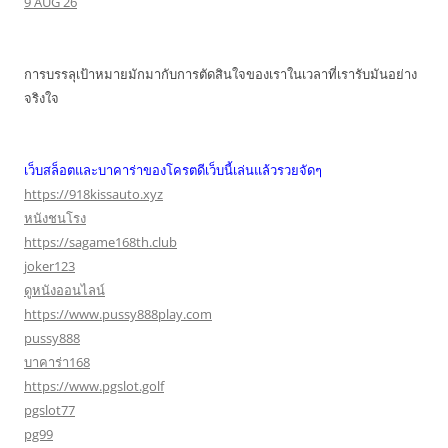
9 AUG 26
การบรรลุเป้าหมายมักมากับการตัดสินใจของเราในเวลาที่เรารับมันอย่าง
จริงใจ
เว็บสล็อตและบาคาร่าของโครตดีเว็บนี้เล่นแล้วรวยจัดๆ
https://918kissauto.xyz
หนังชนโรง
https://sagame168th.club
joker123
ดูหนังออนไลน์
https://www.pussy888play.com
pussy888
บาคาร่า168
https://www.pgslot.golf
pgslot77
pg99