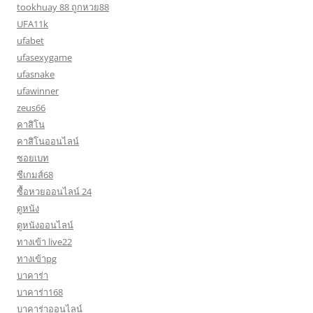
tookhuay 88 ถูกหวย88
UFA11k
ufabet
ufasexygame
ufasnake
ufawinner
zeus66
คาสิโน
คาสิโนออนไลน์
ซอยเบท
ซีเกมส์68
ซื้อหวยออนไลน์ 24
ดูหนัง
ดูหนังออนไลน์
ทางเข้า live22
ทางเข้าpg
บาคาร่า
บาคาร่า168
บาคาร่าออนไลน์