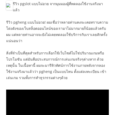
รีวิว pgslot แบบไม่อวย จากมุมมองผู้ที่ทดลองใช้งานจริงมา
แล้ว
รีวิว pgheng แบบไม่อวย! ผมเชื่อว่าหลายท่านคงจะเคยทราบความ
โด่งดังของเว็บสล็อตออนไลน์ของเรามาไม่มากมายก็น้อยแล้วครับ
ผม แต่หลายท่านอาจจะยังไม่เคยทดลองใช้บริการกับเราเลยสักครั้ง
แน่นอนว่า
สิ่งที่จำเป็นที่สุดสำหรับการเลือกใช้เว็บไซต์ไม่ใช่ปริมาณเกมหรือ
โปรโมชัน แต่มันคือประสบการณ์การเล่นเกมจริงๆต่างหาก ด้วย
เหตุนั้น ในเนื้อหานี้ ผมจะมารีทิวทัศน์การใช้งานภายหลังจากลอง
ใช้งานจริงมาแล้วว่า pgheng เป็นแบบไหน ตั้งแต่ลงทะเบียน เข้า
เล่นเกม รวมทั้งการทำธุรกรรมต่างๆด้วย