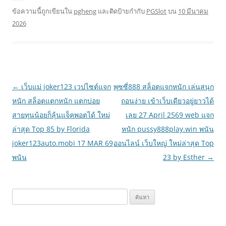
ข้อความนี้ถูกเขียนใน
pgheng
และติดป้ายกำกับ
PGSlot
บน
10 มีนาคม
2026
เมนู
←
เว็บแม่ joker123 เวปไซต์แจก
พุซซี่888 สล็อตแจกหนัก เล่นสนุก
นำทาง
หนัก สล็อตแตกหนัก แตกบ่อย
ถอนง่าย เข้าเว็บเดียวอยู่ยาวได้
เรื่อง
สายทุนน้อยก็ลุ้นแจ็คพอตได้ ใหม่
เลย 27 April 2569 web แจก
ล่าสุด Top 85 by Florida
หนัก pussy888play.win พนัน
joker123auto.mobi 17 MAR 69
ออนไลน์ เว็บใหญ่ ใหม่ล่าสุด Top
พนัน
23 by Esther
→
ค้นหา
สำหรับ: