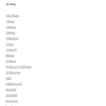
หมวดหมู่
168 สล็อต
168pg
168slot
188bet
188betth
1xbet
1xbetth
888pg
918Kiss
918kiss ดาวน์โหลด
918kissme
ABA
ABAGroup2
alot666
amb888
Baccarat