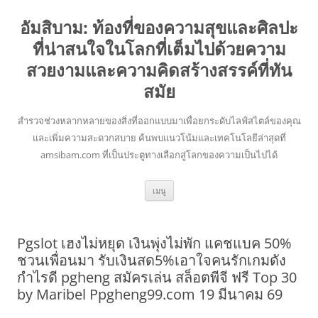
อัมสิบาม: ท้องที่ของความสุขและศิลปะ
ที่น่าสนใจในโลกที่เต็มไปด้วยความ
สวยงามและความคิดสร้างสรรค์ที่ทัน
สมัย
สำรวจช่วงหลากหลายของสิ่งที่ออกแบบมาเพื่อยกระดับไลฟ์สไตล์ของคุณ
และเพิ่มความสะดวกสบาย ค้นพบแนวโน้มและเทคโนโลยีล่าสุดที่
amsibam.com ที่เป็นประตูทางเลือกสู่โลกของความเป็นไปได้
ข้าม
เมนู
ไป
ยัง
เนื้อหา
Pgslot เฮงไม่หยุด เงินพุ่งไม่พัก แคชแบค 50%
ชวนเพื่อนมา รับเงินสด5%เอาใจคนรักเกมดัง
กำไรดี pgheng สมัครเล่น สล็อตพีจี ฟรี Top 30
by Maribel Ppgheng99.com 19 มีนาคม 69