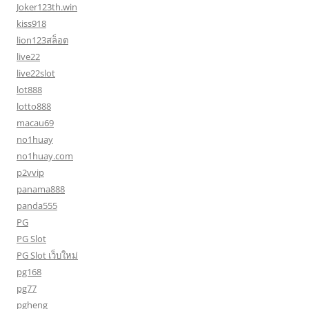
Joker123th.win
kiss918
lion123สล็อต
live22
live22slot
lot888
lotto888
macau69
no1huay
no1huay.com
p2vvip
panama888
panda555
PG
PG Slot
PG Slot เว็บใหม่
pg168
pg77
pgheng