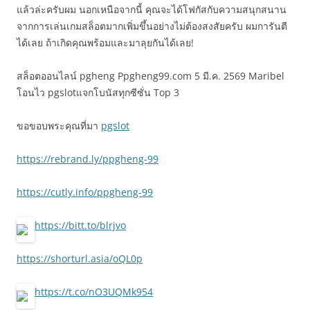
แล้วล่ะครับผม นอกเหนือจากนี้ คุณจะได้โฟกัสกับความสนุกสนาน
จากการเล่นเกมสล็อตมากเพิ่มขึ้นอย่างไม่ต้องสงสัยครับ ผมการันตี
ได้เลย ถ้าเกิดคุณพร้อมและมาลุยกันได้เลย!
สล็อตออนไลน์ pgheng Ppgheng99.com 5 มี.ค. 2569 Maribel
โอนไว pgslotแจกโบนัสทุกซีซั่น Top 3
ขอขอบพระคุณที่มา
pgslot
https://rebrand.ly/ppgheng-99
https://cutly.info/ppgheng-99
https://bitt.to/blrjvo
https://shorturl.asia/oQL0p
https://t.co/nO3UQMk954