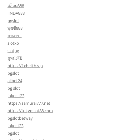
สล็อต888
JINDA888
pgslot
พุซซี่888
บาคาร่า
slotxo
slotpg
ดูหนังโป๊
https://1xbetth.vip
pgslot
allbet24
pg slot
joker 123
https://samurai777.net
https://tokyoslot88.com
pgslotbetway
joker123
pgslot