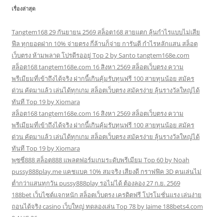
เรื่องล่าสุด
Tangtem168 29 กันยายน 2569 สล็อต168 สายแตก ลุ้นกำไรแบบไม่เสีย
ฟีล ทุกยอดฝาก 10% จ่ายตรง กี่ล้านก็จ่าย การันตี กำไรหลักแสน สล็อต
เว็บตรง ห้ามพลาด โปรดีรออยู่ Top 2 by Santo tangtem168e.com
สล็อต168 tangtem168e.com 16 สิงหา 2569 สล็อตเว็บตรง ความ
พรีเมียมที่เข้าถึงได้จริง ฝากนี้เกินคุ้มรับทุนฟรี 100 สายทุนน้อย สมัคร
ด่วน คัดมาแล้ว เล่นได้ทุกเกม สล็อตเว็บตรง สมัครง่าย ลุ้นรางวัลใหญ่ได้
ทันที Top 19 by Xiomara
สล็อต168 tangtem168e.com 16 สิงหา 2569 สล็อตเว็บตรง ความ
พรีเมียมที่เข้าถึงได้จริง ฝากนี้เกินคุ้มรับทุนฟรี 100 สายทุนน้อย สมัคร
ด่วน คัดมาแล้ว เล่นได้ทุกเกม สล็อตเว็บตรง สมัครง่าย ลุ้นรางวัลใหญ่ได้
ทันที Top 19 by Xiomara
พุซซี่888 สล็อต888 แพลตฟอร์มเกมระดับพรีเมียม Top 60 by Noah
pussy888play.me แคชแบค 10% สมจริง เสียงดี กราฟฟิค 3D คนเล่นไม่
ต่ำกว่าแสนทุกวัน pussy888play รอไม่ได้ ต้องลอง 27 ก.ย. 2569
188bet เว็บไซต์แจกหนัก สล็อตเว็บตรง เครดิตฟรี โปรโมชั่นแรง เล่นง่าย
ถอนได้จริง casino เว็บใหญ่ ทดลองเล่น Top 78 by Jaime 188bets4.com