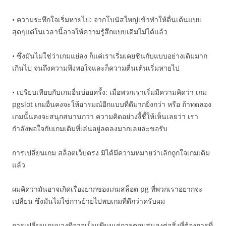
• ความระทึกใจเริ่มหายไป: จากโบนัสใหญ่เข้าทำให้ตื่นเต้นแบบ
สุดๆแต่ในเวลานี้อาจให้ความรู้สึกแบบเดิมไม่ได้แล้ว
• ซึ่งมันไม่ใช่ว่าเกมแย่ลง ก็แค่เราเริ่มเคยชินกับแบบอย่างเดิมมาก
เกินไป จนถึงความพึงพอใจและก็ความตื่นเต้นเริ่มหายไป
• เปรียบเทียบกับเกมอื่นบ่อยครั้ง: เมื่อพวกเราเริ่มมีความคิดว่า เกม
pgslot เกมอื่นคงจะให้อารมณ์อีกแบบที่ดีมากยิ่งกว่า หรือ ถ้าทดลอง
เกมนั้นคงจะสนุกสนานกว่า ความคิดอย่างงี้ชี้ให้เห็นเลยว่า เรา
กำลังพอใจกับเกมเดิมที่เล่นอยู่ลดลงมากเลยล่ะขอรับ
การเปลี่ยนเกม สล็อตเว็บตรง มิได้มีความหมายว่าเลิกถูกใจเกมเดิม
แล้ว
ผมคิดว่ามันอาจเกิดเรื่องยากของเกมสล็อต pg ที่พวกเราอยากจะ
เปลี่ยน ซึ่งมันไม่ใช่การย้ายไปพบเกมที่ดีกว่าครับผม
การเปลี่ยนเกมบางทีอาจเป็นเพียงแค่การตอบสนองต่อสิ่งที่ต้องการที่