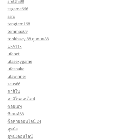
sretthi99
ssgame666
ssru
tangtem168
temmax69
tookhuay 88 ถูกหวย88
UFA11k
ufabet
ufasexygame
ufasnake
ufawinner
zeus66
คาสิโน
คาสิโนออนไลน์
ซอยเบท
ซีเกมส์68
ซื้อหวยออนไลน์ 24
ดูหนัง
ดูหนังออนไลน์