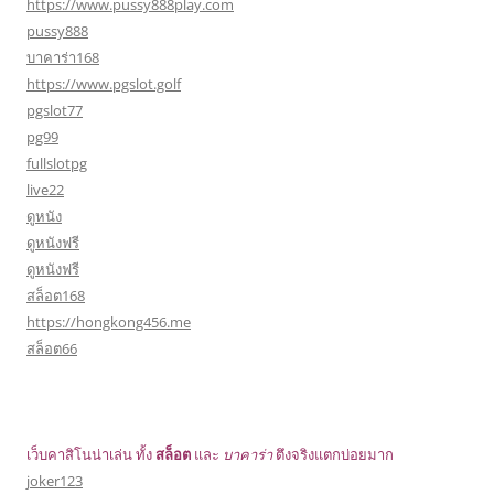
https://www.pussy888play.com
pussy888
บาคาร่า168
https://www.pgslot.golf
pgslot77
pg99
fullslotpg
live22
ดูหนัง
ดูหนังฟรี
ดูหนังฟรี
สล็อต168
https://hongkong456.me
สล็อต66
เว็บคาสิโนน่าเล่น ทั้ง
สล็อต
และ
บาคาร่า
ตึงจริงแตกบ่อยมาก
joker123