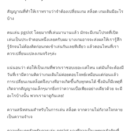
สัญญาณที่ทำให้เราทราบว่าจำต้องเปลี่ยนเกม สล็อต เกมเดิมมีอะไร
บ้าง
คนเล่น pgslot โดยมากที่เล่นมานานแล้ว มักจะมีเกมโปรดที่เปิด
เล่นเป็นประจำตอนหนึ่งเลยครับผม บางเกมอาจจะส่งผลให้เรารู้สึก
รู้จักจนไม่ต้องคิดก่อนกดเข้าเล่นกันเลยทีเดียว แล้วตอนไหนที่เรา
ควรเปลี่ยนแปลงเกมจริงๆล่ะ
แน่นอนว่า ต่อให้เป็นเกมที่พวกเราชอบเยอะแค่ไหน แต่มันก็จะต้องมี
วันที่เรามีความคิดว่าเกมเดิมไม่ค่อยตอบโจทย์เหมือนแต่ก่อนแล้ว
การเปลี่ยนเกมสล็อตจึงบางทีอาจเกิดขึ้นกับทุกคนได้ ซึ่งมันก็มีเหตุที่
เกิดจากสัญญาณเล็กๆมากยิ่งกว่าความเบื่อเพียงอย่างเดียวด้วย จะมี
อะไรบ้างนั้น พวกเรามาดูกันเลย!
ความสนิทสนมสำหรับในการเล่น สล็อต จากความไม่กังวลใจกลาย
เป็นความจำเจ
ความคุ้นเคยสำหรับการเล่น pgslot บางทีอาจเป็นเหตุผลสำคัญที่