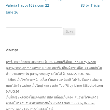
Valeria happy168a.com 22
83 by Tricia
→
June 26
ค้นหา
สำหรับ:
เรื่องล่าสุด
พุซซี่888 สล็อต888 แพลตฟอร์มเกมระดับพรีเมียม Top 60 by Noah
pussy888play.me แคชแบค 10% สมจริง เสียงดี กราฟฟิค 3D คนเล่นไม่
ต่ำกว่าแสนทุกวัน pussy888play รอไม่ได้ ต้องลอง 27 ก.ย. 2569
188bet เว็บไซต์แจกหนัก สล็อตเว็บตรง เครดิตฟรี โปรโมชั่นแรง เล่นง่าย
ถอนได้จริง casino เว็บใหญ่ ทดลองเล่น Top 78 by Jaime 188bets4.com
9 AUG 26
เว็บใหญ่ alot666 เว็บแจกหนัก สมัครสล็อตเว็บตรง เล่นง่าย ได้เงินจริง
พร้อมโปรต้อนรับสำหรับสมาชิกใหม่ ทดลองเล่น Top 7 by Kristian
Alot66.net 2 July 26 พนันออนไลน์