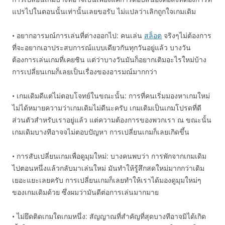
แปรไปในตอนนั้นเท่านั้นเลยขอรับ ไม่แปลว่าเลิกถูกใจเกมเดิม
• อยากอารมณ์การเล่นที่ต่างออกไป: คนเล่น
สล็อต
จริงๆไม่ต้องการ
ที่จะอยากเอาประสบการณ์แบบเดียวกันทุกวันอยู่แล้ว บางวัน
ต้องการเล่นเกมที่เคยชิน แต่ว่าบางวันมันก็อยากเติมอะไรใหม่บ้าง
การเปลี่ยนเกมก็เลยเป็นเรื่องของอารมณ์มากกว่า
• เกมเดิมดีแต่ไม่ตอบโจทย์ในขณะนั้น: การที่คนเริ่มมองหาเกมใหม่
ไม่ได้หมายความว่าเกมเดิมไม่ดีนะครับ เกมเดิมเป็นเกมโปรดที่ดี
ส่วนตัวสำหรับเราอยู่แล้ว แต่ความต้องการของพวกเรา ณ ขณะนั้น
เกมเดิมบางทีอาจจไม่ตอบปัญหา การเปลี่ยนเกมก็เลยเกิดขึ้น
• การสับเปลี่ยนเกมเพื่อดูมุมใหม่: บางคนพบว่า การพักจากเกมเดิม
ไปตอนหนึ่งแล้วกลับมาเล่นใหม่ มันทำให้รู้สึกสดใหม่มากกว่าเดิม
เยอะแยะเลยครับ การเปลี่ยนเกมก็เลยทำให้เราได้มองดูมุมใหม่ๆ
ของเกมเดิมด้วย ซึ่งผมว่ามันดีต่อการเล่นมากมาย
• ไม่ยึดติดเกมใดเกมหนึ่ง: สัญญาณที่สำคัญที่สุดบางทีอาจมิได้เกิด