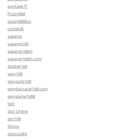
puntaek77
Pussy888
pussy888fun
rocket45
sagame
sagame168
sagame168th
sagame168th.com
sbobet168
sexy168
sexyauto168
sexybaccarat168.com
sexygame1688
Slot
Slot Online
slot168
Slotxo
slotxo24hr