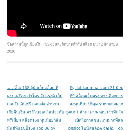
ข้อความนี้ถูกเขียนใน
PGSlot
และติดป้ายกำกับ
สล็อต
บน
12 มิถุนายน
2026
เมนู
←
สล็อต168 ผู้นำเว็บสล็อต ที่
Pgslot kodmhai.com 21 มิ.ย.
นำทาง
ครบเครื่องกว่าใคร อัปแรงค์ เก็บ
69 สล็อตเว็บตรง ทางเลือกการ
เรื่อง
เวล รับเงินฟรี ถอนเต็มจำนวน
ลงทุนที่ชัวร์ที่สุด รับทุกยอดฝาก
เสียคืนเงิน คาสิโนออนไลน์ระดับ
สูงสุด 1 ล้าน! ฝาก-ถอน เร็วทันใจ
พรีเมี่ยม สล็อต168 ทุนน้อยก็ลุ้น
เปิดโอกาสชนะเกมมากที่สุด
มันส์ที่แฮปปี้168 Top 36 by
pgslot โบนัสสล็อต จัดเต็ม Top