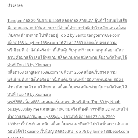
เรื่องล่าสุด
Tangtem168 29 กันยายน 2569 สล็อต168 สายแตก ลุ้นกำไรแบบไม่เสีย
ฟีล ทุกยอดฝาก 10% จ่ายตรง กี่ล้านก็จ่าย การันตี กำไรหลักแสน สล็อต
เว็บตรง ห้ามพลาด โปรดีรออยู่ Top 2 by Santo tangtem168e.com
สล็อต168 tangtem168e.com 16 สิงหา 2569 สล็อตเว็บตรง ความ
พรีเมียมที่เข้าถึงได้จริง ฝากนี้เกินคุ้มรับทุนฟรี 100 สายทุนน้อย สมัคร
ด่วน คัดมาแล้ว เล่นได้ทุกเกม สล็อตเว็บตรง สมัครง่าย ลุ้นรางวัลใหญ่ได้
ทันที Top 19 by Xiomara
สล็อต168 tangtem168e.com 16 สิงหา 2569 สล็อตเว็บตรง ความ
พรีเมียมที่เข้าถึงได้จริง ฝากนี้เกินคุ้มรับทุนฟรี 100 สายทุนน้อย สมัคร
ด่วน คัดมาแล้ว เล่นได้ทุกเกม สล็อตเว็บตรง สมัครง่าย ลุ้นรางวัลใหญ่ได้
ทันที Top 19 by Xiomara
พุซซี่888 สล็อต888 แพลตฟอร์มเกมระดับพรีเมียม Top 60 by Noah
pussy888play.me แคชแบค 10% สมจริง เสียงดี กราฟฟิค 3D คนเล่นไม่
ต่ำกว่าแสนทุกวัน pussy888play รอไม่ได้ ต้องลอง 27 ก.ย. 2569
188bet เว็บไซต์แจกหนัก สล็อตเว็บตรง เครดิตฟรี โปรโมชั่นแรง เล่นง่าย
ถอนได้จริง casino เว็บใหญ่ ทดลองเล่น Top 78 by Jaime 188bets4.com