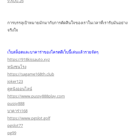
9 AUG 26
การบรรลุเป้าหมายมักมากับการตัดสินใจของเราในเวลาที่เรารับมันอย่าง
จริงใจ
เว็บสล็อตและบาคาร่าของโครตดีเว็บนี้เล่นแล้วรวยจัดๆ
https://918kissauto.xyz
หนังชนโรง
https://sagame168th.club
joker123
ดูหนังออนไลน์
https://www.pussy888play.com
pussy888
บาคาร่า168
https://www.pgslot.golf
pgslot77
pg99