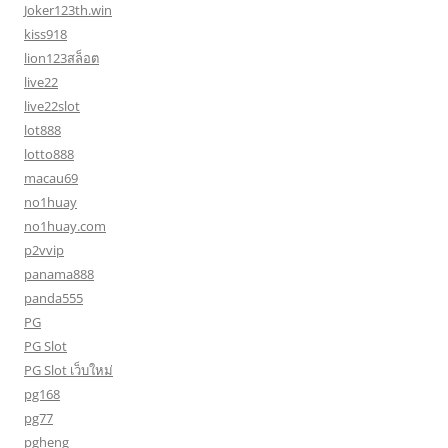
Joker123th.win
kiss918
lion123สล็อต
live22
live22slot
lot888
lotto888
macau69
no1huay
no1huay.com
p2vvip
panama888
panda555
PG
PG Slot
PG Slot เว็บใหม่
pg168
pg77
pgheng