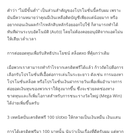
คำว่า “ไม่มีขั้นต่ำ” เป็นส่วนสำคัญของโปรโมชั่นนี้ครับผม เพราะ
มันมีความหมายว่าคุณมีเงินเหลือติดบัญชีเพียงแต่น้อยมาก หรือ
อยากถอนเงินผลกำไรหลักสิบหลักร้อยออกไปใช้ ก็สามารถทำได้
ทันทีผ่านระบบอัตโนมัติ (Auto) โดยไม่ต้องคอยอนุมัติจากแอดไม่น
ให้เสียเวล่ำเวลา
การต่อยอดทุนเพื่อรับสิทธิประโยชน์ สล็อตxo ที่คุ้มกว่าเดิม
เมื่อพวกเราสามารถทำกำไรจากเครดิตฟรีได้แล้ว ก้าวถัดไปคือการ
เลือกรับโปรโมชั่นที่เอื้อต่อการเล่นในระยะยาว ดังเช่น การมองหา
โปรโมชั่นสล็อต หรือโปรโมชั่นเงินฝากรายวันเพื่อเพิ่มอำนาจการ
ต่อยอดเงินทุนของพวกเราให้สูงมากขึ้น ซึ่งจะช่วยลดช่องทาง
ขาดทุนและก็เพิ่มโอกาสสำหรับการชนะรางวัลใหญ่ (Mega Win)
ได้ง่ายเพิ่มขึ้นครับ
3 เทคนิคปั่นเครดิตฟรี 100 slotxo ให้กลายเป็นเงินหมื่น เงินแสน
การได้เครดิตฟรีมา 100 บาทนั้น นับว่าเป็นเรื่องที่ดีครับผม แต่หาก