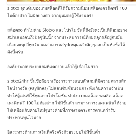
slotxo จุดเด่นของเกมสล็อตที่ได้รับความนิยม สล็อตเครดิตฟรี 100
ไม่ต้องฝาก ไม่มีอย่างต่ำ จากมุมมองผู้ใช้งานจริง
สล็อตxo ทำไมค่าย Slotxo และโปรโมชั่นนี้ถึงยังคงเป็นที่นิยมอย่าง
สม่ำเสมอจนถึงปัจจุบันนี้? จากประสบการณ์ที่ผมคลุกคลีอยู่กับมัน
เกือบจะทุกวี่ทุกวัน ผมสามารถสรุปเหตุผลสำคัญๆออกเป็นหัวข้อได้
ดังนี้ครับ
องค์ประกอบระบบเกมที่แตกง่ายแล้วก็รู้เรื่องไม่ยาก
slotxo24hr ขึ้นชื่อลือชาเรื่องการวางแบบตัวเกมที่มีความคลาสสิก
ไลน์รางวัล (Paylines) ไม่สลับซับซ้อนจนกระทั่งเกินความจำเป็น
ทำให้ผู้เล่นที่ใช้ทุนจากโปรโมชั่น slotxo เกมสล็อตยอดฮิต สล็อต
เครดิตฟรี 100 ไม่ต้องฝาก ไม่มีขั้นต่ำ สามารถวางแผนพนันได้ง่าย
ไม่เหมือนกับค่ายใหม่ๆบางค่ายที่ภาพงามตระการตาแต่ว่ารับ
ประทานทุนไวมาก
อิสระทางด้านการเงินที่จริงจริงด้วยระบบไม่มีขั้นต่ำ