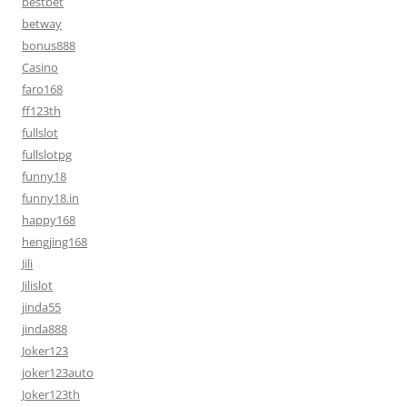
bestbet
betway
bonus888
Casino
faro168
ff123th
fullslot
fullslotpg
funny18
funny18.in
happy168
hengjing168
Jili
Jilislot
jinda55
jinda888
Joker123
joker123auto
Joker123th