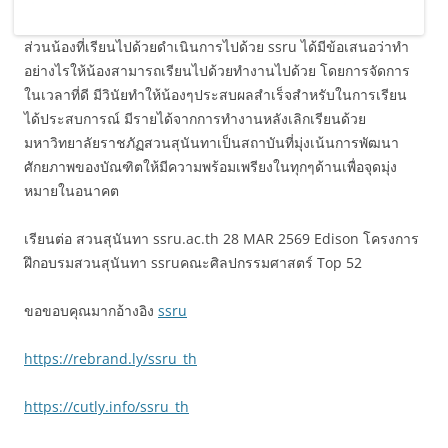
ส่วนน้องที่เรียนไปด้วยดำเนินการไปด้วย ssru ได้มีข้อเสนอว่าทำ
อย่างไรให้น้องสามารถเรียนไปด้วยทำงานไปด้วย โดยการจัดการ
ในเวลาที่ดี มีวินัยทำให้น้องๆประสบผลสำเร็จสำหรับในการเรียน
ได้ประสบการณ์ มีรายได้จากการทำงานหลังเลิกเรียนด้วย
มหาวิทยาลัยราชภัฏสวนสุนันทาเป็นสถาบันที่มุ่งเน้นการพัฒนา
ศักยภาพของบัณฑิตให้มีความพร้อมเพรียงในทุกๆด้านเพื่อจุดมุ่ง
หมายในอนาคต
เรียนต่อ สวนสุนันทา ssru.ac.th 28 MAR 2569 Edison โครงการ
ฝึกอบรมสวนสุนันทา ssruคณะศิลปกรรมศาสตร์ Top 52
ขอขอบคุณมากอ้างอิง
ssru
https://rebrand.ly/ssru_th
https://cutly.info/ssru_th