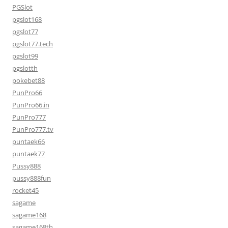
PGSlot
pgslot168
pgslot77
pgslot77.tech
pgslot99
pgslotth
pokebet88
PunPro66
PunPro66.in
PunPro777
PunPro777.tv
puntaek66
puntaek77
Pussy888
pussy888fun
rocket45
sagame
sagame168
sagame168th