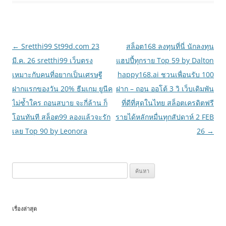
เมนู
←
Sretthi99 St99d.com 23
สล็อต168 ลงทุนที่นี่ นักลงทุน
นำทาง
มี.ค. 26 sretthi99 เว็บตรง
แฮปปี้ทุกราย Top 59 by Dalton
เรื่อง
เหมาะกับคนที่อยากเป็นเศรษฐี
happy168.ai ชวนเพื่อนรับ 100
ฝากแรกของวัน 20% ธีมเกม ยูนีค
ฝาก – ถอน ออโต้ 3 วิ เว็บเดิมพัน
ไม่ซ้ำใคร ถอนสบาย จะกี่ล้าน ก็
ที่ดีที่สุดในไทย สล็อตเครดิตฟรี
โอนทันที สล็อต99 ลองแล้วจะรัก
รายได้หลักหมื่นทุกสัปดาห์ 2 FEB
เลย Top 90 by Leonora
26
→
ค้นหา
สำหรับ:
เรื่องล่าสุด