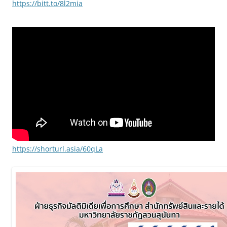
https://bitt.to/8l2mia
https://shorturl.asia/60qLa