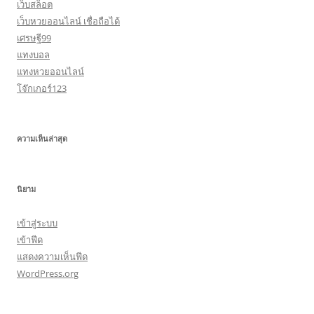
เว็บสล็อต
เว็บหวยออนไลน์ เชื่อถือได้
เศรษฐี99
แทงบอล
แทงหวยออนไลน์
โจ๊กเกอร์123
ความเห็นล่าสุด
นิยาม
เข้าสู่ระบบ
เข้าฟีด
แสดงความเห็นฟีด
WordPress.org