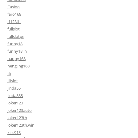
Casino
faro168
ff123th
fullslot
fullslotpg
funny18
funny18.in
happy168
hengjing168
Jili
Jilislot
jinda55
jinda888
Joker123
joker123auto
Joker123th
Joker123th.win
kiss918