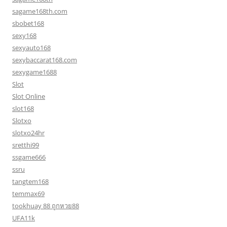
sagame168th.com
sbobet168
sexy168
sexyauto168
sexybaccarat168.com
sexygame1688
Slot
Slot Online
slot168
Slotxo
slotxo24hr
sretthi99
ssgame666
ssru
tangtem168
temmax69
tookhuay 88 ถูกหวย88
UFA11k