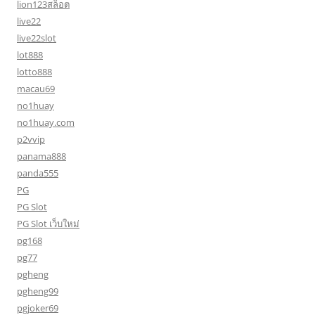
lion123สล็อต
live22
live22slot
lot888
lotto888
macau69
no1huay
no1huay.com
p2vvip
panama888
panda555
PG
PG Slot
PG Slot เว็บใหม่
pg168
pg77
pgheng
pgheng99
pgjoker69