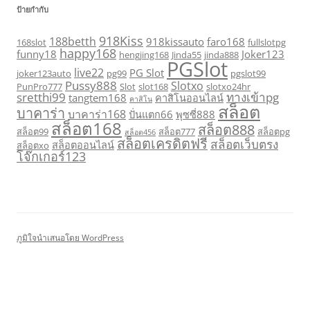
ป้ายกำกับ
918Kiss
188betth
918kissauto
faro168
168slot
fullslotpg
happy168
funny18
Joker123
hengjing168
Jinda55
jinda888
PGSlot
live22
PG Slot
joker123auto
pg99
pgslot99
Pussy888
Slotxo
PunPro777
Slot
slot168
slotxo24hr
sretthi99
ทางเข้าpg
tangtem168
คาสิโนออนไลน์
คาสิโน
สล็อต
บาคาร่า
บาคาร่า168
ปั่นแตก66
พุซซี่888
สล็อต168
สล็อต888
สล็อต99
สล็อต777
สล็อตpg
สล็อต456
สล็อตเครดิตฟรี
สล็อตเว็บตรง
สล็อตออนไลน์
สล็อตxo
โจ๊กเกอร์123
ภูมิใจนำเสนอโดย WordPress