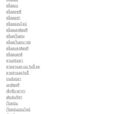
สล็อตxo
สล็อตพุซซี่
สล็อตยูฟ่า
สล็อตออนไลน์
สล็อตเครดิตฟรี
สล็อตเว็บตรง
สล็อตเว็บตรง 168
สล็อตเเครดิตฟรี
สล็อตแตกดี
สวนสุนันทา
หวยฮานอย vip วันนี้ สด
หวยฮานอยวันนี้
เกมยิงปลา
เครดิตฟรี
เซ็กซี่บาคาร่า
เดิมพันกีฬา
เว็บพนัน
เว็บพนันออนไลน์