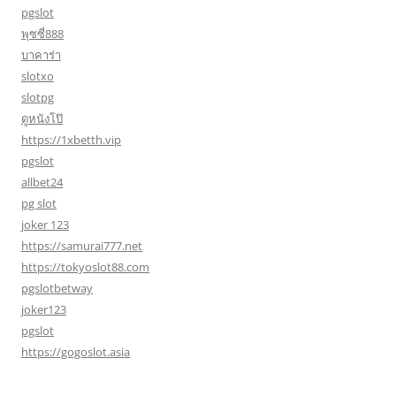
pgslot
พุซซี่888
บาคาร่า
slotxo
slotpg
ดูหนังโป๊
https://1xbetth.vip
pgslot
allbet24
pg slot
joker 123
https://samurai777.net
https://tokyoslot88.com
pgslotbetway
joker123
pgslot
https://gogoslot.asia