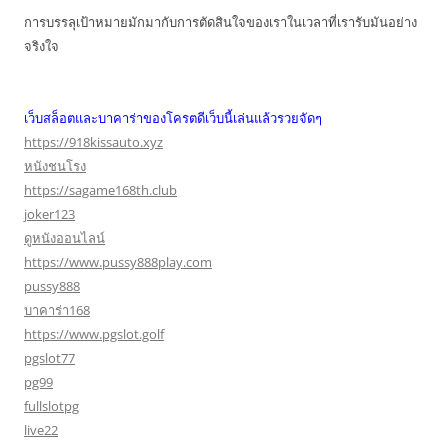
การบรรลุเป้าหมายมักมากับการตัดสินใจของเราในเวลาที่เรารับมันอย่าง
จริงใจ
เว็บสล็อตและบาคาร่าของโครตดีเว็บนี้เล่นแล้วรวยจัดๆ
https://918kissauto.xyz
หนังชนโรง
https://sagame168th.club
joker123
ดูหนังออนไลน์
https://www.pussy888play.com
pussy888
บาคาร่า168
https://www.pgslot.golf
pgslot77
pg99
fullslotpg
live22