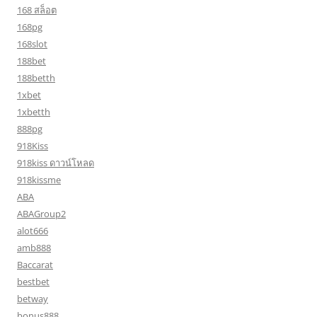
168 สล็อต
168pg
168slot
188bet
188betth
1xbet
1xbetth
888pg
918Kiss
918kiss ดาวน์โหลด
918kissme
ABA
ABAGroup2
alot666
amb888
Baccarat
bestbet
betway
bonus888