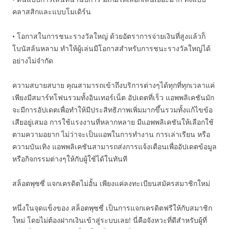
คลาสสิกและแบบโมเดิร์น
• โอกาสในการชนะรางวัลใหญ่ ด้วยอัตราการจ่ายเงินที่สูงแล้วก็
โบนัสล้นหลาม ทำให้ผู้เล่นมีโอกาสสำหรับการชนะรางวัลใหญ่ได้
อย่างไม่จำกัด
ความสบายสบาย คุณสามารถเข้าถึงบริการต่างๆได้ทุกที่ทุกเวลาแค่
เพียงมีสมาร์ทโฟนรวมทั้งอินเทอร์เน็ต อัปเดตที่เร็ว แอพพลิเคชันมัก
จะมีการอัปเดตเพื่อทำให้มีประสิทธิภาพเพิ่มมากขึ้นรวมทั้งแก้ไขข้อ
เสียอยู่เสมอ การใช้แรงงานที่หลากหลาย มีแอพพลิเคชันให้เลือกใช้
ตามความอยาก ไม่ว่าจะเป็นแอพในการทำงาน การเล่าเรียน หรือ
ความบันเทิง แอพพลิเคชันสามารถส่งการแจ้งเตือนเพื่ออัปเดตข้อมูล
หรือกิจกรรมต่างๆให้กับผู้ใช้ได้ในทันที
สล็อตพุซซี่ แจกเครดิตไม่อั้น เพียงแค่ลงทะเบียนสมัครสมาชิกใหม่
หนึ่งในจุดแข็งของ สล็อตพุซซี่ เป็นการแจกเครดิตฟรีให้กับสมาชิก
ใหม่ โดยไม่ต้องฝากเงินเข้าสู่ระบบเลย! นี่คือจังหวะที่ดีสำหรับผู้ที่