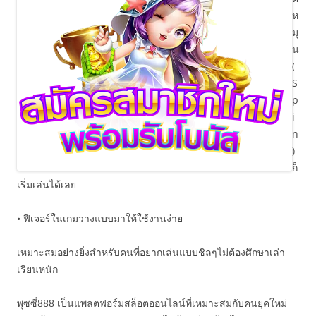
ห
มุ
น
(
S
p
i
n
)
ก็
เริ่มเล่นได้เลย
• ฟีเจอร์ในเกมวางแบบมาให้ใช้งานง่าย
เหมาะสมอย่างยิ่งสำหรับคนที่อยากเล่นแบบชิลๆไม่ต้องศึกษาเล่า
เรียนหนัก
พุซซี่888 เป็นแพลตฟอร์มสล็อตออนไลน์ที่เหมาะสมกับคนยุคใหม่