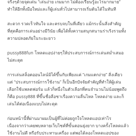
จริงๆด้วยจุดเด่น “เล่นง่าย เกมมาก ไม่ต้องเรียนรู้อะไรมากมาย”
ทำให้อีกทั้งมือใหม่และก็ผู้เล่นทั่วไปสามารถเริ่มต้นได้ในทันที
สะดวก รวดเร็วทันใจ และครบจบในที่เดียว แม้กระนั้นสิ่งสำคัญ
ที่สุดคือการเล่นอย่างมีวินัย เพื่อได้ทั้งความสนุกสนานร่าเริงรวมทั้ง
ความปลอดภัยในระยะยาว
pussy888fun โหลดแอปง่ายๆให้ประสบการณ์การเล่นสม่ำเสมอ
ไม่สะดุด
การเล่นสล็อตออนไลน์มิได้ขึ้นกับเพียงแค่ “เกมแตกง่าย” สิ่งเดียว
แต่ “ประสบการณ์การใช้งาน” ก็เป็นอีกปัจจัยสำคัญที่ทำให้ผู้เล่น
เลือกใช้แพลตฟอร์ม แล้วก็หนึ่งในตัวเลือกที่คนจำนวนไม่น้อยพูดถึง
ก็คือ pussy888 ที่ขึ้นชื่อลือชาเรื่องความลื่นไหล โหลดง่าย และก็
เล่นได้ต่อเนื่องแบบไม่สะดุด
ก่อนหน้านี้ที่ผ่านมาผมเป็นผู้ที่ไม่ค่อยถูกใจโหลดแอปเท่าไร
เนื่องจากว่าเคยพบหลายเว็บไซต์ที่ขั้นตอนยุ่งยาก บางครั้งโหลดแล้ว
ใช้งานไม่ดี หรือรับประทานเครื่อง แต่พอได้ลองโหลดแอปของ