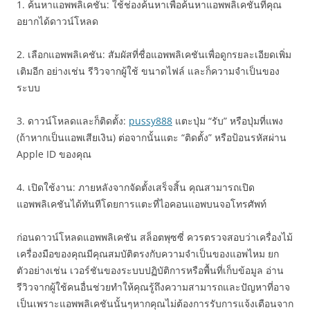
1. ค้นหาแอพพลิเคชัน: ใช้ช่องค้นหาเพื่อค้นหาแอพพลิเคชันที่คุณ
อยากได้ดาวน์โหลด
2. เลือกแอพพลิเคชัน: สัมผัสที่ชื่อแอพพลิเคชันเพื่อดูกรยละเอียดเพิ่ม
เติมอีก อย่างเช่น รีวิวจากผู้ใช้ ขนาดไฟล์ และก็ความจำเป็นของ
ระบบ
3. ดาวน์โหลดและก็ติดตั้ง:
pussy888
แตะปุ่ม “รับ” หรือปุ่มที่แพง
(ถ้าหากเป็นแอพเสียเงิน) ต่อจากนั้นแตะ “ติดตั้ง” หรือป้อนรหัสผ่าน
Apple ID ของคุณ
4. เปิดใช้งาน: ภายหลังจากจัดตั้งเสร็จสิ้น คุณสามารถเปิด
แอพพลิเคชันได้ทันทีโดยการแตะที่ไอคอนแอพบนจอโทรศัพท์
ก่อนดาวน์โหลดแอพพลิเคชัน สล็อตพุซซี่ ควรตรวจสอบว่าเครื่องไม้
เครื่องมือของคุณมีคุณสมบัติตรงกับความจำเป็นของแอพไหม ยก
ตัวอย่างเช่น เวอร์ชันของระบบปฏิบัติการหรือพื้นที่เก็บข้อมูล อ่าน
รีวิวจากผู้ใช้คนอื่นช่วยทำให้คุณรู้ถึงความสามารถและปัญหาที่อาจ
เป็นเพราะแอพพลิเคชันนั้นๆหากคุณไม่ต้องการรับการแจ้งเตือนจาก