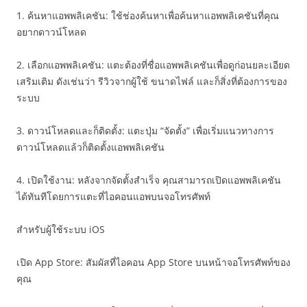
1. ค้นหาแอพพลิเคชัน: ใช้ช่องค้นหาเพื่อค้นหาแอพพลิเคชันที่คุณ
อยากดาวน์โหลด
2. เลือกแอพพลิเคชัน: แตะต้องที่ชื่อแอพพลิเคชันเพื่อดูก่อนยละเอียด
เสริมเติม ดังเช่นว่า รีวิวจากผู้ใช้ ขนาดไฟล์ และก็สิ่งที่ต้องการของ
ระบบ
3. ดาวน์โหลดและก็ติดตั้ง: แตะปุ่ม “จัดตั้ง” เพื่อเริ่มแนวทางการ
ดาวน์โหลดแล้วก็ติดตั้งแอพพลิเคชัน
4. เปิดใช้งาน: หลังจากจัดตั้งสำเร็จ คุณสามารถเปิดแอพพลิเคชัน
ได้ทันทีโดยการแตะที่ไอคอนแอพบนจอโทรศัพท์
สำหรับผู้ใช้ระบบ iOS
เปิด App Store: สัมผัสที่ไอคอน App Store บนหน้าจอโทรศัพท์ของ
คุณ