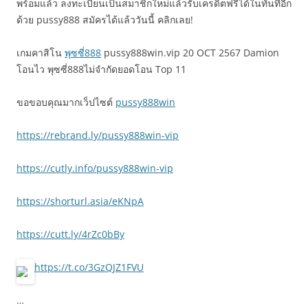
พร้อมแล้ว ลงทะเบียนเป็นสมาชิกใหม่แล้วรับเครดิตฟรีได้ในทันทีอีก
ด้วย pussy888 สมัครได้แล้ววันนี้ คลิกเลย!
เกมคาสิโน
พุซซี่888
pussy888win.vip 20 OCT 2567 Damion
โอนไว พุซซี่888ไม่จำกัดยอดโอน Top 11
ขอขอบคุณมากเว็ปไซต์
pussy888win
https://rebrand.ly/pussy888win-vip
https://cutly.info/pussy888win-vip
https://shorturl.asia/eKNpA
https://cutt.ly/4rZc0bBy
https://t.co/3GzQJZ1FVU
…