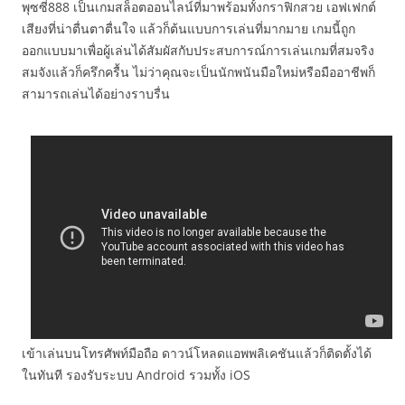
พุซซี่888 เป็นเกมสล็อตออนไลน์ที่มาพร้อมทั้งกราฟิกสวย เอฟเฟกต์
เสียงที่น่าตื่นตาตื่นใจ แล้วก็ต้นแบบการเล่นที่มากมาย เกมนี้ถูก
ออกแบบมาเพื่อผู้เล่นได้สัมผัสกับประสบการณ์การเล่นเกมที่สมจริง
สมจังแล้วก็ครึกครื้น ไม่ว่าคุณจะเป็นนักพนันมือใหม่หรือมืออาชีพก็
สามารถเล่นได้อย่างราบรื่น
เข้าเล่นบนโทรศัพท์มือถือ ดาวน์โหลดแอพพลิเคชันแล้วก็ติดตั้งได้
ในทันที รองรับระบบ Android รวมทั้ง iOS