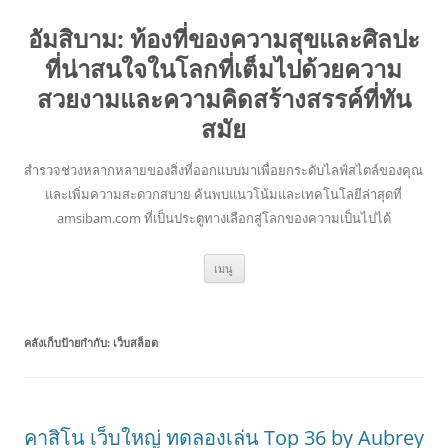
อัมสิบาม: ท้องที่ของความสุขและศิลปะ
ที่น่าสนใจในโลกที่เต็มไปด้วยความ
สวยงามและความคิดสร้างสรรค์ที่ทัน
สมัย
สำรวจช่วงหลากหลายของสิ่งที่ออกแบบมาเพื่อยกระดับไลฟ์สไตล์ของคุณ
และเพิ่มความสะดวกสบาย ค้นพบแนวโน้มและเทคโนโลยีล่าสุดที่
amsibam.com ที่เป็นประตูทางเลือกสู่โลกของความเป็นไปได้
ข้าม
เมนู
ไป
ยัง
เนื้อหา
คลังเก็บป้ายกำกับ:
เว็บสล็อต
คาสิโน เว็บใหญ่ ทดลองเล่น Top 36 by Aubrey