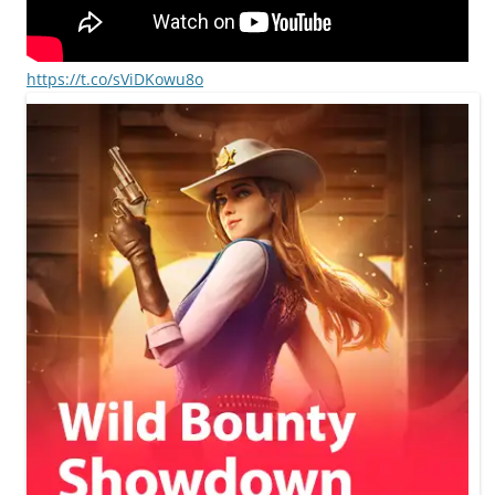
https://t.co/sViDKowu8o