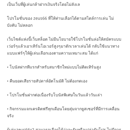
เป็นเว็บที่ผู้เล่นกล้าฝากเงินจริงโดยไม่ลังเล
โปรโมชั่นของ zeus66 ที่ให้ท่านเลือกได้ตามสไตล์การเล่น ไม่
บังคับ ไม่หลอก
เว็บไซต์แห่งนี้เว็บสล็อต ไม่มีนโยบายใช้โปรโมชั่นล่อให้สมัครแบบ
เว่อร์ๆแล้วเอาเทิร์นโอเวอร์สูงๆมาดักเวลาเล่นได้ กลับใช้แนวทาง
แบบแฟร์ๆให้ผู้เล่นเลือกเองตามความเหมาะสม ได้แก่
• โบนัสฝากทีแรกสำหรับสมาชิกใหม่แบบไม่ติดเทิร์นสูง
• คืนยอดเสียรายสัปดาห์อัตโนมัติ ไม่ต้องกดเอง
• โปรโมชั่นฝากต่อเนื่องรับโบนัสพิเศษในวันแล้ววันเล่า
• กิจกรรมแจกเครดิตฟรีทุกเดือนโดยสุ่มจากยูสเซอร์ที่มีการเคลื่อน
จริง
ผู้เล่นzeus66v2 สามารถเลือกได้ว่าจะรับหรือเปล่ารับโปร ไม่มีการ