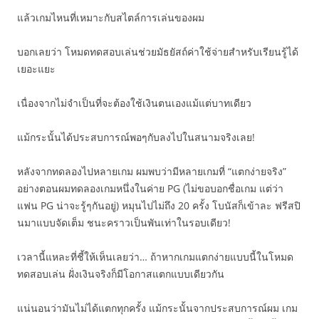
แล้วเกมไหนที่เหมาะกับสไตล์การเล่นของผม
บอกเลยว่า โหมดทดสอบเล่นช่วยมัธยัสถ์ค่าใช้จ่ายสำหรับเรียนรู้ได้
เยอะแยะ
เนื่องจากไม่จำเป็นที่จะต้องใช้เงินตนเองแม้แต่บาทเดียว
แม้กระนั้นได้ประสบการณ์พอๆกับลงไปในสนามจริงเลย!
หลังจากทดลองไปหลายเกม ผมพบว่ามีหลายเกมที่ “แตกง่ายจริง”
อย่างตอนผมทดลองเกมหนึ่งในค่าย PG (ไม่ขอบอกชื่อเกม แต่ว่า
แฟน PG น่าจะรู้ๆกันอยู่) หมุนไปไม่ถึง 20 ครั้ง โบนัสก็เข้าละ ฟรีสปิ
นมาแบบจัดเต็ม ชนะคราวเป็นพันเท่าในรอบเดียว!
เวลานี้แหละที่ชี้ให้เห็นเลยว่า… ถ้าหากเกมแตกง่ายแบบนี้ในโหมด
ทดสอบเล่น ฝั่งเงินจริงก็มีโอกาสแตกแบบเดียวกัน
แน่นอนว่ามันไม่ได้แตกทุกครั้ง แม้กระนั้นจากประสบการณ์ผม เกม