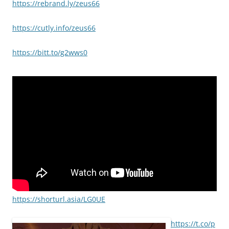
https://rebrand.ly/zeus66
https://cutly.info/zeus66
https://bitt.to/g2wws0
https://shorturl.asia/LG0UE
https://t.co/p