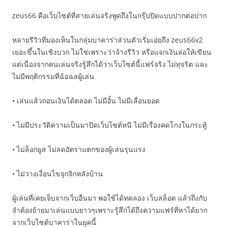
zeus66 คือเว็บไซต์ที่สายเล่นจริงพูดถึงในกรุ๊ปปิดแบบปากต่อปาก
หลายรีวิวที่มองเห็นในกลุ่มบาคาร่าส่วนตัวเริ่มเอ่ยถึง zeus66v2
เยอะขึ้นในเชิงบวก ไม่ใช่เพราะว่าจ้างรีวิว หรือแจกเงินล่อให้เขียน
แต่เนื่องจากคนเล่นจริงรู้สึกได้ว่าเว็บไซต์นี้แฟร์จริง ไม่ทุจริต และ
ไม่มีพฤติกรรมที่ฉ้อฉลผู้เล่น
• เล่นแล้วถอนเงินได้ตลอด ไม่มีอั้น ไม่มีเลื่อนยอด
• ไม่มีประวัติความเป็นมาปิดเว็บไซต์หนี ไม่มีเรื่องคดโกงในกระทู้
• ไม่ล็อกยูส ไม่ลดอัตราแตกของผู้เล่นรุนแรง
• ไม่วางเงื่อนไขจุกจิกหลังบ้าน
ผู้เล่นที่เคยเจ็บจากเว็บอื่นมา พอใช้ได้ทดลอง เว็บสล็อต แล้วถึงกับ
จำต้องย้ายมาเล่นแบบยาวๆเพราะรู้สึกได้ถึงความแฟร์ที่หาได้ยาก
จากเว็บไซต์บาคาร่าในยุคนี้