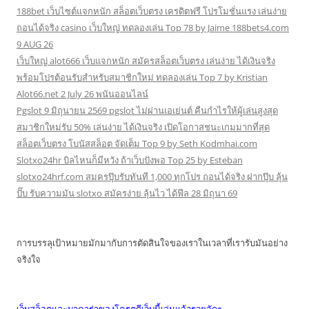
188bet เว็บไซต์แจกหนัก สล็อตเว็บตรง เครดิตฟรี โปรโมชั่นแรง เล่นง่าย
ถอนได้จริง casino เว็บใหญ่ ทดลองเล่น Top 78 by Jaime 188bets4.com
9 AUG 26
เว็บใหญ่ alot666 เว็บแจกหนัก สมัครสล็อตเว็บตรง เล่นง่าย ได้เงินจริง
พร้อมโปรต้อนรับสำหรับสมาชิกใหม่ ทดลองเล่น Top 7 by Kristian
Alot66.net 2 July 26 พนันออนไลน์
Pgslot 9 มิถุนายน 2569 pgslot ไม่ผ่านเอเย่นต์ คืนกำไรให้ผู้เล่นสูงสุด
สมาชิกใหม่รับ 50% เล่นง่าย ได้เงินจริง เปิดโอกาสชนะเกมมากที่สุด
สล็อตเว็บตรง โบนัสสล็อต จัดเต็ม Top 9 by Seth Kodmhai.com
Slotxo24hr บิลไหนก็มีหวัง ถ้าเว็บปังพอ Top 25 by Esteban
slotxo24hrf.com สมครปุ๊บรับทันที 1,000 ทุกโปร ถอนได้จริง ฝากปุ๊บ ลุ้น
ปั๊บ รับความมัน slotxo สมัครง่าย ลุ้นไว ได้ฟีล 28 มิถุนา 69
การบรรลุเป้าหมายมักมากับการตัดสินใจของเราในเวลาที่เรารับมันอย่าง
จริงใจ
เว็บสล็อตและบาคาร่าของโครตดีเว็บนี้เล่นแล้วรวยจัดๆ