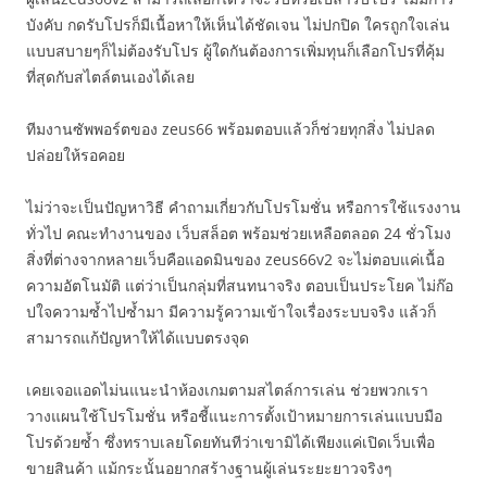
บังคับ กดรับโปรก็มีเนื้อหาให้เห็นได้ชัดเจน ไม่ปกปิด ใครถูกใจเล่น
แบบสบายๆก็ไม่ต้องรับโปร ผู้ใดกันต้องการเพิ่มทุนก็เลือกโปรที่คุ้ม
ที่สุดกับสไตล์ตนเองได้เลย
ทีมงานซัพพอร์ตของ zeus66 พร้อมตอบแล้วก็ช่วยทุกสิ่ง ไม่ปลด
ปล่อยให้รอคอย
ไม่ว่าจะเป็นปัญหาวิธี คำถามเกี่ยวกับโปรโมชั่น หรือการใช้แรงงาน
ทั่วไป คณะทำงานของ เว็บสล็อต พร้อมช่วยเหลือตลอด 24 ชั่วโมง
สิ่งที่ต่างจากหลายเว็บคือแอดมินของ zeus66v2 จะไม่ตอบแค่เนื้อ
ความอัตโนมัติ แต่ว่าเป็นกลุ่มที่สนทนาจริง ตอบเป็นประโยค ไม่ก๊อ
ปใจความซ้ำไปซ้ำมา มีความรู้ความเข้าใจเรื่องระบบจริง แล้วก็
สามารถแก้ปัญหาให้ได้แบบตรงจุด
เคยเจอแอดไม่นแนะนำห้องเกมตามสไตล์การเล่น ช่วยพวกเรา
วางแผนใช้โปรโมชั่น หรือชี้แนะการตั้งเป้าหมายการเล่นแบบมือ
โปรด้วยซ้ำ ซึ่งทราบเลยโดยทันทีว่าเขามิได้เพียงแค่เปิดเว็บเพื่อ
ขายสินค้า แม้กระนั้นอยากสร้างฐานผู้เล่นระยะยาวจริงๆ