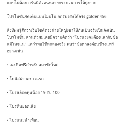
แบบไม่ต้องการันตีตัวตนหลายกระบวนการให้ยุ่งยาก
โปรโมชั่นจัดเต็มแบบไม่มโน กดรับจริงได้จริง golden456
สิ่งที่ผมรู้สึกว่าเว็บไซต์ตรงค่ายใหญ่เขาให้กันเป็นจริงเป็นจังเป็น
โปรโมชั่น ส่วนตัวผมเคยมีความคิดว่า “โปรแรงจะต้องแลกกับข้อ
แม้โหๆแน่” แต่ว่าพอใช้ทดลองจริง พบว่าข้อตกลงค่อนข้างแฟร์
อย่างเช่น
• เครดิตฟรีสำหรับสมาชิกใหม่
• โบนัสฝากคราวแรก
• โปรสล็อตทุนน้อย 19 รับ 100
• โปรคืนยอดเสีย
• โปรแนะนำเพื่อน