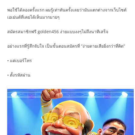
พอใช้ได้ลองครั้งแรก ผมรู้เท่าทันครั้งเลยว่ามันแตกต่างจากเว็บไซต์
เอเย่นต์ที่เคยได้เห็นมากมายๆ
สมัครสมาชิกฟรี golden456 ง่ายแบบงงๆไม่ถึงนาทีเสร็จ
อย่างแรกที่รู้สึกจับใจ เป็นขั้นตอนสมัครที่ “ง่ายดายเสียยิ่งกว่าที่คิด”
• แค่เบอร์โทร
• ตั้งรหัสผ่าน