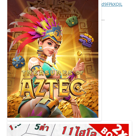
d9FPkXQJL
…