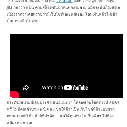
โปรโมตค่ายเกมดังอย่าง PG,
เว็บสล็อต
Joker, Pragmatic Play,
JILI กล่าวว่าเป็น ค่ายสล็อตชั้นนำที่แตกง่ายดาย แม้กระนั้นก็ยังลังเล
เนื่องจากว่าเคยทราบว่ามีเว็บไซต์เอเย่นต์เยอะ โอนเงินแล้วไม่เข้า
ปั่นแตกแล้วไม่จ่าย
กระทั่งมีสหายที่เล่นประจำเสนอแนะว่า ให้ลองเว็บไซต์ตรงที่ สมัคร
ฟรี ไม่มีคุณค่าประเพณี และเช็กให้ดีว่าเป็นเว็บไซต์ที่มีระบบฝาก
ถอนแบบออโต้ แล้วก็ที่สำคัญ…เล่นได้ทุกค่ายในเว็บเดียว ไม่ต้อง
สมัครหลายรอบ