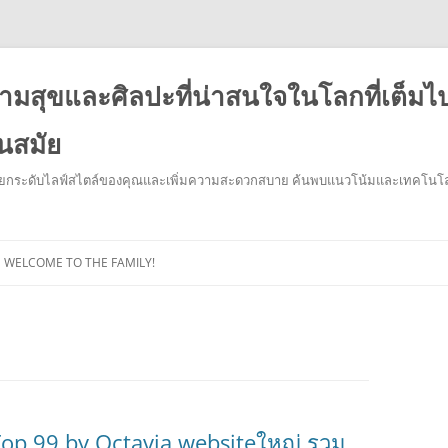
ความสุขและศิลปะที่น่าสนใจในโลกที่เต
ันสมัย
ยกระดับไลฟ์สไตล์ของคุณและเพิ่มความสะดวกสบาย ค้นพบแนวโน้มและเทคโนโลยีล่
ข้าม
ไป
WELCOME TO THE FAMILY!
ยัง
เนื้อหา
 Top 99 by Octavia websiteใหญ่ รวม