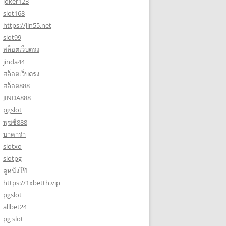
joker123
slot168
https://jin55.net
slot99
สล็อตเว็บตรง
jinda44
สล็อตเว็บตรง
สล็อต888
JINDA888
pgslot
พุซซี่888
บาคาร่า
slotxo
slotpg
ดูหนังโป๊
https://1xbetth.vip
pgslot
allbet24
pg slot