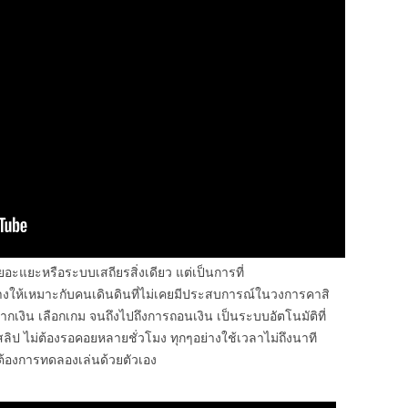
เยอะแยะหรือระบบเสถียรสิ่งเดียว แต่เป็นการที่
างให้เหมาะกับคนเดินดินที่ไม่เคยมีประสบการณ์ในวงการคาสิ
กเงิน เลือกเกม จนถึงไปถึงการถอนเงิน เป็นระบบอัตโนมัติที่
งสลิป ไม่ต้องรอคอยหลายชั่วโมง ทุกๆอย่างใช้เวลาไม่ถึงนาที
็ต้องการทดลองเล่นด้วยตัวเอง