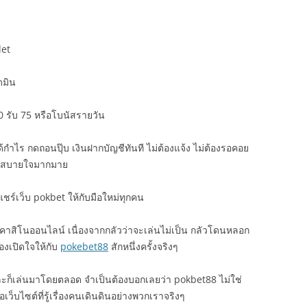
let
ดมิน
0 รับ 75 หรือโบนัสรายวัน
้กำไร กดถอนปุ๊บ เงินฝากบัญชีทันที ไม่ต้องแจ้ง ไม่ต้องรอคอย
ด้ สบายใจมากมาย
ร์เว็บ pokbet ให้กับมือใหม่ทุกคน
่มเล่นคาสิโนออนไลน์ เนื่องจากกลัวว่าจะเล่นไม่เป็น กลัวโดนหลอก
องเปิดใจให้กับ
pokebet88
สักหนึ่งครั้งจริงๆ
และก็เล่นมาโดยตลอด จำเป็นต้องบอกเลยว่า pokbet88 ไม่ใช่
ว็บไซต์ที่รู้เรื่องคนเดินดินอย่างพวกเราจริงๆ