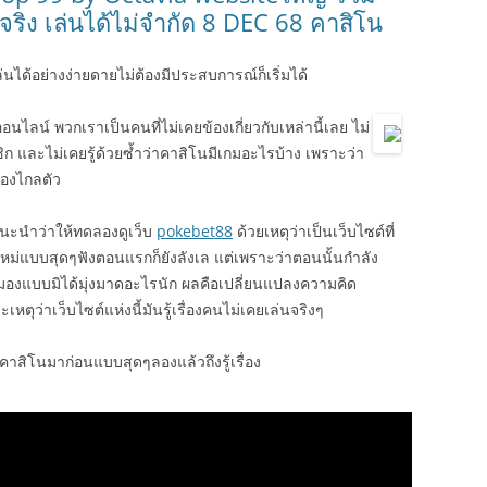
จริง เล่นได้ไม่จำกัด 8 DEC 68 คาสิโน
ล่นได้อย่างง่ายดายไม่ต้องมีประสบการณ์ก็เริ่มได้
ไลน์ พวกเราเป็นคนที่ไม่เคยข้องเกี่ยวกับเหล่านี้เลย ไม่
ิก และไม่เคยรู้ด้วยซ้ำว่าคาสิโนมีเกมอะไรบ้าง เพราะว่า
่องไกลตัว
๊ปแนะนำว่าให้ทดลองดูเว็บ
pokebet88
ด้วยเหตุว่าเป็นเว็บไซต์ที่
หม่แบบสุดๆฟังตอนแรกก็ยังลังเล แต่เพราะว่าตอนนั้นกำลัง
าไปมองแบบมิได้มุ่งมาดอะไรนัก ผลคือเปลี่ยนแปลงความคิด
ตุว่าเว็บไซต์แห่งนี้มันรู้เรื่องคนไม่เคยเล่นจริงๆ
นคาสิโนมาก่อนแบบสุดๆลองแล้วถึงรู้เรื่อง