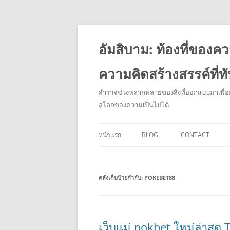
อัมสิบาม: ท้องที่ของ
ความคิดสร้างสรรค์ที่ท
สำรวจช่วงหลากหลายของสิ่งที่ออกแบบมาเพื่อ
สู่โลกของความเป็นไปได้
หน้าแรก
BLOG
CONTACT
คลังเก็บป้ายกำกับ:
POKEBET88
เว็บแม่ pokbet ใหม่ล่าสุด