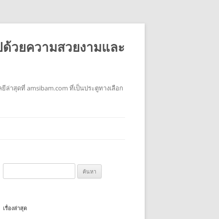
็มไปด้วยความสวยงามและ
าสุดที่ amsibam.com ที่เป็นประตูทางเลือก
ค้นหา
สำหรับ:
เรื่องล่าสุด