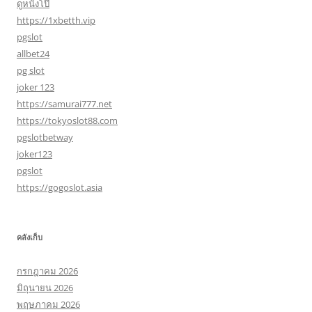
ดูหนังโป๊
https://1xbetth.vip
pgslot
allbet24
pg slot
joker 123
https://samurai777.net
https://tokyoslot88.com
pgslotbetway
joker123
pgslot
https://gogoslot.asia
คลังเก็บ
กรกฎาคม 2026
มิถุนายน 2026
พฤษภาคม 2026