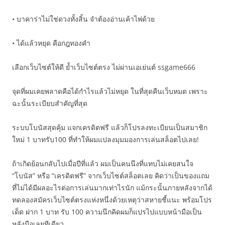
• บาคาร่าไม่ใช่ดวงทั้งสิ้น จำต้องอ่านเค้าไพ่ด้วย
• ได้แล้วหยุด คือกฎทองคำ
เลือกเว็บไซต์ให้ดี ย้ำเว็บไซต์ตรง ไม่ผ่านเอเย่นต์ ssgame666
จุดที่ผมเคยพลาดคือได้กำไรแล้วไม่หยุด ในที่สุดคืนเว็บหมด เพราะ
ฉะนั้นระเบียบสำคัญที่สุด
ระบบโบนัสสุดคุ้ม แจกเครดิตฟรี แล้วก็โปรลงทะเบียนเป็นสมาชิก
ใหม่ 1 บาทรับ100 ที่ทำให้ผมแปลงมุมมองการเล่นสล็อตไปเลย!
ถ้าเกิดย้อนกลับไปเมื่อปีที่แล้ว ผมเป็นคนนึงที่แทบไม่เคยสนใจ
“โบนัส” หรือ “เครดิตฟรี” จากเว็บไซต์สล็อตเลย คิดว่าเป็นของแถม
ที่ไม่ได้มีผลอะไรต่อการเล่นมากเท่าไรนัก แม้กระนั้นภายหลังจากได้
ทดลองสมัครเว็บไซต์ตรงแห่งหนึ่งด้วยเหตุว่าสหายชี้แนะ พร้อมโปร
เด็ด ฝาก 1 บาท รับ 100 ความนึกคิดผมก็แปรไปแบบหน้ามือเป็น
หลังมือเลยทีเดียว