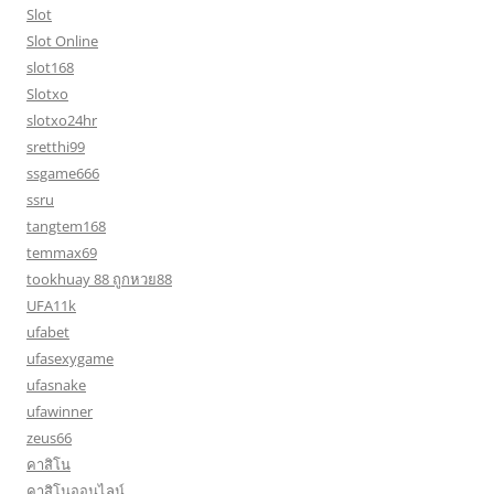
Slot
Slot Online
slot168
Slotxo
slotxo24hr
sretthi99
ssgame666
ssru
tangtem168
temmax69
tookhuay 88 ถูกหวย88
UFA11k
ufabet
ufasexygame
ufasnake
ufawinner
zeus66
คาสิโน
คาสิโนออนไลน์