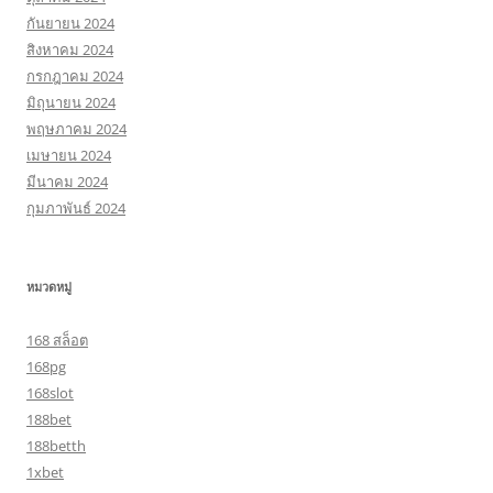
กันยายน 2024
สิงหาคม 2024
กรกฎาคม 2024
มิถุนายน 2024
พฤษภาคม 2024
เมษายน 2024
มีนาคม 2024
กุมภาพันธ์ 2024
หมวดหมู่
168 สล็อต
168pg
168slot
188bet
188betth
1xbet