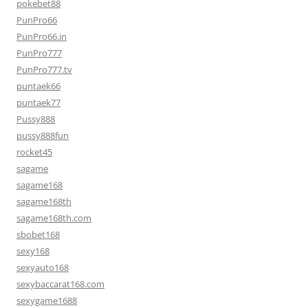
pokebet88
PunPro66
PunPro66.in
PunPro777
PunPro777.tv
puntaek66
puntaek77
Pussy888
pussy888fun
rocket45
sagame
sagame168
sagame168th
sagame168th.com
sbobet168
sexy168
sexyauto168
sexybaccarat168.com
sexygame1688