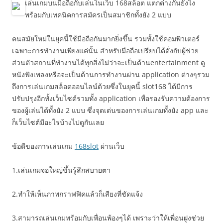
เล่นเกมบนมือถือกับเล่นในเว็บ 168สล็อต แตกต่างกันยังไง
พร้อมกับเทคนิคการสมัครเป็นสมาชิกทั้งยัง 2 แบบ
คนสมัยใหม่ในยุคนี้ใช้มือถือกันมากยิ่งขึ้น รวมทั้งใช้คอมพิวเตอร์
เฉพาะการทำงานเพียงแค่นั้น สำหรับมือถือเปรียบได้ดั่งกับผู้ช่วย
ส่วนตัวสถานที่ทำงานได้ทุกสิ่งไม่ว่าจะเป็นด้านentertainment ดู
หนังฟังเพลงหรือจะเป็นด้านการทำงานผ่าน application ต่างๆรวม
ถึงการเล่นเกมสล็อตออนไลน์ด้วยซึ่งในยุคนี้ slot168 ได้มีการ
ปรับปรุงอีกทั้งเว็บไซต์รวมทั้ง application เพื่อรองรับความต้องการ
ของผู้เล่นได้ทั้งยัง 2 แบบ ซึ่งจุดเด่นของการเล่นเกมทั้งยัง app และ
ก็เว็บไซต์มีอะไรบ้างไปดูกันเลย
ข้อดีของการเล่นเกม
168slot
ผ่านเว็บ
1.เล่นเกมจอใหญ่ขึ้นรู้สึกสบายตา
2.ทำให้เห็นภาพกราฟฟิคแล้วก็เสียงที่ชัดแจ้ง
3.สามารถเล่นเกมพร้อมกับเพื่อนพ้องๆได้ เพราะว่าให้เพื่อนฝูงช่วย