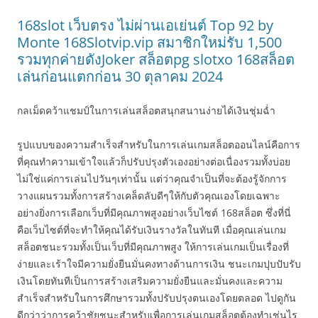
168slot เว็บตรง ไม่ผ่านเอเย่นต์ Top 92 by
Monte 168Slotvip.vip สมาชิกใหม่รับ 1,500
รวมทุกค่ายดังJoker สล็อตpg slotxo 168สล็อต
เล่นก่อนแตกก่อน 30 ตุลาคม 2024
กลเม็ดคว้าแชมป์ในการเล่นสล็อตสนุกสนานง่ายได้เงินชุ่มฉ่ำ
รูปแบบของความสำเร็จสำหรับในการเล่นเกมสล็อตออนไลน์คือการ
ที่คุณทำความเข้าใจแล้วก็ปรับปรุงตัวเองอย่างต่อเนื่องรวมทั้งบ่อย
ไม่ใช่แค่การเล่นไปวันๆเท่านั้น แต่ว่าคุณจำเป็นที่จะต้องรู้จักการ
วางแผนรวมทั้งการสร้างเคล็ดลับดีๆให้กับตัวคุณเองโดยเฉพาะ
อย่างยิ่งการเลือกเว็บที่มีคุณภาพสูงอย่างเว็บไซต์ 168สล็อต ซึ่งที่นี่
คือเว็บไซต์ที่จะทำให้คุณได้รับเงินรางวัลในทันที เมื่อคุณเล่นเกม
สล็อตชนะรวมทั้งเป็นเว็บที่มีคุณภาพสูง ให้การเล่นเกมเป็นเรื่องที่
ง่ายและเร้าใจมีความยั่งยืนมั่นคงทางด้านการเงิน ชนะเกมปุบปับรับ
เงินโดยทันทีเป็นการสร้างเสริมความยั่งยืนและมั่นคงและความ
สำเร็จสำหรับในการศึกษารวมทั้งปรับปรุงตนเองโดยตลอด ไปดูกัน
ดีกว่าว่าการคว้าชัยชนะสำหรับเพื่อการเล่นเกมสล็อตต้องทำเช่นไร