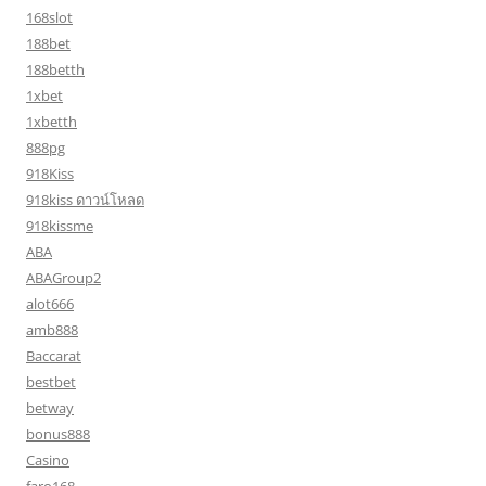
168slot
188bet
188betth
1xbet
1xbetth
888pg
918Kiss
918kiss ดาวน์โหลด
918kissme
ABA
ABAGroup2
alot666
amb888
Baccarat
bestbet
betway
bonus888
Casino