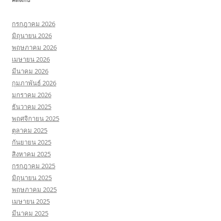
กรกฎาคม 2026
มิถุนายน 2026
พฤษภาคม 2026
เมษายน 2026
มีนาคม 2026
กุมภาพันธ์ 2026
มกราคม 2026
ธันวาคม 2025
พฤศจิกายน 2025
ตุลาคม 2025
กันยายน 2025
สิงหาคม 2025
กรกฎาคม 2025
มิถุนายน 2025
พฤษภาคม 2025
เมษายน 2025
มีนาคม 2025