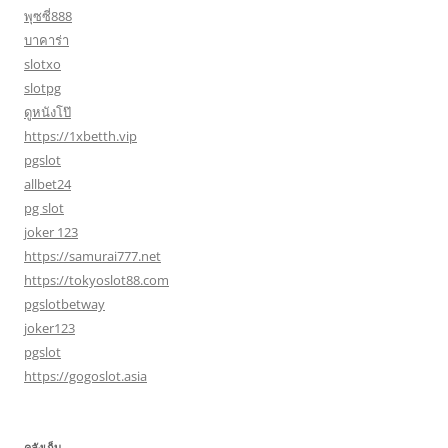
พุซซี่888
บาคาร่า
slotxo
slotpg
ดูหนังโป๊
https://1xbetth.vip
pgslot
allbet24
pg slot
joker 123
https://samurai777.net
https://tokyoslot88.com
pgslotbetway
joker123
pgslot
https://gogoslot.asia
คลังเก็บ