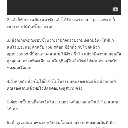
2.แล้วก็ทำการสมัครสมาชิกแล้วได้รับ username password ก็
เข้าระบบได้ทันทีไม่ยากเลย
3.เลือกเกมที่คุณชอบซึ่งพวกเรามีกิจกรรมรวมทั้งเกมอื่นๆให้ที่น่า
สนใจเยอะแยะสำหรับ 168 สล็อต มีอีกทั้งเว็บไซต์แล้วก็
application ที่มีคุณภาพเล่นเกมได้ง่ายเร็วไว แล้วก็มีความปลอดภัย
สูงคุณสามารถที่จะเลือกเกมใดๆที่อยู่ในเว็บไซต์ได้ตามความพอใจ
ของคุณได้เลย
4.ถ้าหากยังเลือกไม่ได้ก็เข้าไปในระบบทดลองเล่นแล้วเลือกเกมที่
คุณลองเล่นแล้วพอใจที่สุดค่อยลงสู่สนามจริง
5.ต่อจากนั้นคุณก็ฝากเงินในระบบอย่างน้อยก่อนแล้วเข้าไปเล่นเกม
ได้เลย
6.เมื่อคุณเล่นเกมชนะปุบปับเงินโอนเข้าสู่ระบบของคุณทันทีเพียง