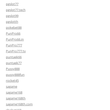
pgslot77
pgslot77.tech
pgslot99
pgslotth
pokebet88
PunPro66
PunPro66.in
PunPro777
PunPro777.tv
puntaek66
puntaek77
Pussy888
pussy888fun
rocket45
sagame
sagame168
sagame168th
sagame168th.com