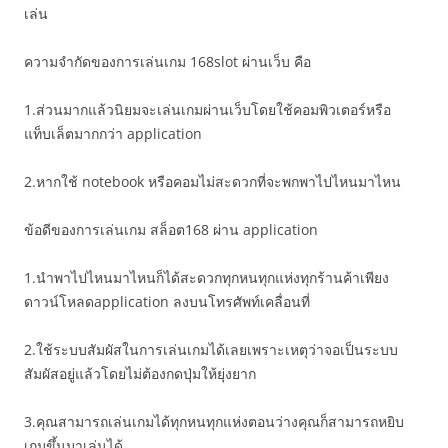
เล่น
ความจำกัดของการเล่นเกม 168slot ผ่านเว็บ คือ
1.ส่วนมากแล้วนิยมจะเล่นเกมผ่านเว็บโดยใช้คอมพิวเตอร์หรือ
แท็บเล็ตมากกว่า application
2.หากใช้ notebook หรือคอมไม่สะดวกที่จะพกพาไปไหนมาไหน
ข้อดีของการเล่นเกม สล็อต168 ผ่าน application
1.นำพาไปไหนมาไหนก็ได้สะดวกทุกหนทุกแห่งทุกร้านค้าเพียง
ดาวน์โหลดapplication ลงบนโทรศัพท์เคลื่อนที่
2.ใช้ระบบสัมผัสในการเล่นเกมได้เลยเพราะเหตุว่าจอเป็นระบบ
สัมผัสอยู่แล้วโดยไม่ต้องกดปุ่มให้ยุ่งยาก
3.คุณสามารถเล่นเกมได้ทุกหนทุกแห่งตอนว่างคุณก็สามารถหยิบ
เกมขึ้นมาเล่นได้