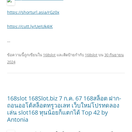
https://shorturl.asia/rGz0x
https://cutt.ly/UeIUk4iK
…
ข้อความนี้ถูกเขียนใน
168slot
และติดป้ายกำกับ
168slot
บน
30 กันยายน
2024
168slot 168Slot.biz 7 ก.ค. 67 168สล็อต ฝาก-
ถอนออโต้สล็อตทรูวอเลท เว็บใหม่โปรทดลอง
เล่น slot168 ทุนน้อยก็แตกได้ Top 42 by
Antonia