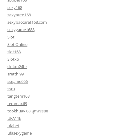
sbobet168
sexy168
sexyauto168
sexybaccarat168.com
sexygame1688
Slot
Slot Online
slot168
Slotxo
slotxo24hr
sretthi99
ssgame666
ssru
tangtem168
temmax69
tookhuay 88 ถูกหวย88
UFA11k
ufabet
ufasexygame