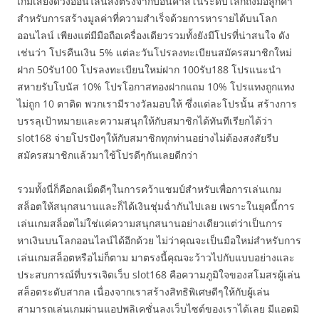
เกมเสี่ยงดวงออนไลน์ส่งตรงจากบ่อนคาสิโนระดับโลกถึงมือลูกค้า
สำหรับการสร้างมูลค่าที่ความสำเร็จด้วยการหารายได้บนโลก
ออนไลน์ เพียงแต่มีมือถือเครื่องเดียวรวมทั้งยังมีโปรที่น่าสนใจ ดัง
เช่นว่า โปรคืนเงิน 5% แต่ละวันโปรลงทะเบียนสมัครสมาชิกใหม่
ฝาก 50รับ100 โปรลงทะเบียนใหม่ฝาก 100รับ188 โปรแนะนำ
สหายรับโบนัส 10% โปรโอกาสทองฝากแถม 10% โปรแทงถูกแทง
ไม่ถูก 10 ตาติด พวกเรามีรางวัลมอบให้ ซึ่งแต่ละโปรนั้น สร้างการ
บรรลุเป้าหมายและความสนุกให้กับสมาชิกได้ทันทีเรียกได้ว่า
slot168 จ่ายโปรปังๆให้กับสมาชิกทุกท่านอย่างไม่ต้องสงสัยรีบ
สมัครสมาชิกแล้วมาใช้โปรดีๆกันเลยดีกว่า
รวมทั้งนี่ก็คือกลเม็ดดีๆในการคว้าแชมป์สำหรับเพื่อการเล่นเกม
สล็อตให้สนุกสนานและก็ได้เงินชุ่มฉ่ำกันไปเลย เพราะในยุคนี้การ
เล่นเกมสล็อตไม่ใช่แค่ความสนุกสนานอย่างเดียวแต่ว่าเป็นการ
หาเงินบนโลกออนไลน์ได้อีกด้วย ไม่ว่าคุณจะเป็นมือใหม่สำหรับการ
เล่นเกมสล็อตหรือไม่ก็ตาม มาตรงนี้คุณจะว้าวไปกับแบบอย่างและ
ประสบการณ์ที่บรรเจิดเว็บ slot168 คือความภูมิใจของสโมสรผู้เล่น
สล็อตระดับสากล เนื่องจากเราสร้างสิทธิพิเศษดีๆให้กับผู้เล่น
สามารถเล่นเกมผ่านแอปพลิเคชั่นลงเว็บไซต์ของเราได้เลย มีแอดมิ