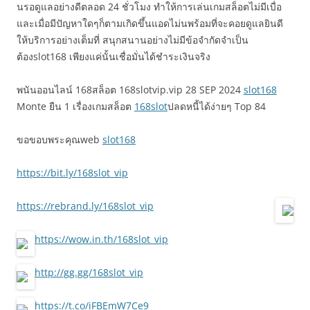
นรอดูแลอย่างดีตลอด 24 ชั่วโมง ทำให้การเล่นเกมสล็อตไม่มีเบื่อ
และเมื่อมีปัญหาใดๆก็ตามเกิดขึ้นแอดไม่นพร้อมที่จะคอยดูแลยินดี
ให้บริการอย่างเต็มที่ สนุกสนานอย่างไม่มีข้อจำกัดจำเป็น
ต้องslot168 เพียงแค่นั้นเชื่อมั่นได้ชำระเงินจริง
พนันออนไลน์ 168สล็อต 168slotvip.vip 28 SEP 2024
slot168
Monte ยืน 1 เรื่องเกมสล็อต
168slot
ปลดหนี้ได้ง่ายๆ Top 84
ขอขอบพระคุณweb
slot168
https://bit.ly/168slot_vip
https://rebrand.ly/168slot_vip
https://wow.in.th/168slot_vip
http://gg.gg/168slot_vip
https://t.co/iFBEmW7Ce9