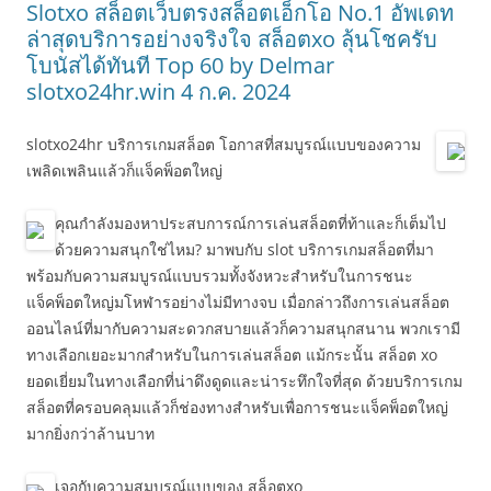
Slotxo สล็อตเว็บตรงสล็อตเอ็กโอ No.1 อัพเดท
ล่าสุดบริการอย่างจริงใจ สล็อตxo ลุ้นโชครับ
โบนัสได้ทันที Top 60 by Delmar
slotxo24hr.win 4 ก.ค. 2024
slotxo24hr บริการเกมสล็อต โอกาสที่สมบูรณ์แบบของความ
เพลิดเพลินแล้วก็แจ็คพ็อตใหญ่
คุณกำลังมองหาประสบการณ์การเล่นสล็อตที่ท้าและก็เต็มไป
ด้วยความสนุกใช่ไหม? มาพบกับ slot บริการเกมสล็อตที่มา
พร้อมกับความสมบูรณ์แบบรวมทั้งจังหวะสำหรับในการชนะ
แจ็คพ็อตใหญ่มโหฬารอย่างไม่มีทางจบ เมื่อกล่าวถึงการเล่นสล็อต
ออนไลน์ที่มากับความสะดวกสบายแล้วก็ความสนุกสนาน พวกเรามี
ทางเลือกเยอะมากสำหรับในการเล่นสล็อต แม้กระนั้น สล็อต xo
ยอดเยี่ยมในทางเลือกที่น่าดึงดูดและน่าระทึกใจที่สุด ด้วยบริการเกม
สล็อตที่ครอบคลุมแล้วก็ช่องทางสำหรับเพื่อการชนะแจ็คพ็อตใหญ่
มากยิ่งกว่าล้านบาท
เจอกับความสมบูรณ์แบบของ สล็อตxo