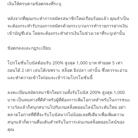
เงินให้ครบตามข้อตกลงที่ระบุ
หลังจากที่คุณกระทำการสมัครสมาชิกใหม่เรียบร้อยแล้ว คุณจำเป็น
จะต้องกระทำรับรองการสมัครด้วยกระบวนการทำรายการฝากเงิน
เข้าบัญชีเล่น โดยจะต้องกระทำฝากเงินในช่วงเวลาที่ระบุเท่านั้น
ข้อตกลงและกฎระเบียบ
โปรโมชั่นโบนัสต้อนรับ 200% สูงสุด 1,000 บาท ทำยอด 5 เท่า
ถอนได้ 2 เท่า เล่นได้เขพราะ สล็อต ยิงปลา เท่านั้น ซึ่งควรจะอ่าน
และทำความเข้าใจก่อนจะเข้าร่วมโปรโมชั่นนี้
ลงทะเบียนสมัครสมาชิกใหม่รวมทั้งรับโบนัส 200% สูงสุด 1,000
บาท เป็นหนทางที่ดีสำหรับผู้ที่ต้องการเพิ่มโอกาสสำหรับในการชนะ
รางวัลแล้วก็สนุกสนานไปกับเกมสล็อตออนไลน์ในระดับใหม่ อย่า
คลาดโอกาสที่ดีที่จะรับโบนัสมากไม่น้อยเลยทีเดียวเพื่อเพิ่มความ
สนุกแล้วก็ความตื่นเต้นสำหรับในการเล่นเกมสล็อตออนไลน์ของ
คุณ