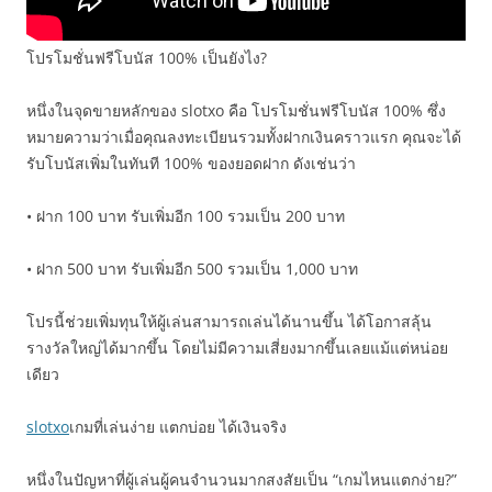
โปรโมชั่นฟรีโบนัส 100% เป็นยังไง?
หนึ่งในจุดขายหลักของ slotxo คือ โปรโมชั่นฟรีโบนัส 100% ซึ่ง
หมายความว่าเมื่อคุณลงทะเบียนรวมทั้งฝากเงินคราวแรก คุณจะได้
รับโบนัสเพิ่มในทันที 100% ของยอดฝาก ดังเช่นว่า
• ฝาก 100 บาท รับเพิ่มอีก 100 รวมเป็น 200 บาท
• ฝาก 500 บาท รับเพิ่มอีก 500 รวมเป็น 1,000 บาท
โปรนี้ช่วยเพิ่มทุนให้ผู้เล่นสามารถเล่นได้นานขึ้น ได้โอกาสลุ้น
รางวัลใหญ่ได้มากขึ้น โดยไม่มีความเสี่ยงมากขึ้นเลยแม้แต่หน่อย
เดียว
slotxo
เกมที่เล่นง่าย แตกบ่อย ได้เงินจริง
หนึ่งในปัญหาที่ผู้เล่นผู้คนจำนวนมากสงสัยเป็น “เกมไหนแตกง่าย?”