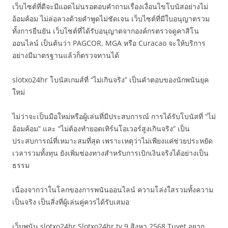
เว็บไซต์ที่ดีจะมีแอดไม่นรอตอบคำถามเรื่องเงื่อนไขโบนัสอย่างไม่
อ้อมค้อม ไม่ล่อลวงด้วยคำพูดไม่ชัดเจน เว็บไซต์ที่มีใบอนุญาตรวม
ทั้งการยืนยัน เว็บไซต์ที่ได้รับอนุญาตจากองค์กรตรวจดูคาสิโน
ออนไลน์ เป็นต้นว่า PAGCOR, MGA หรือ Curacao จะให้บริการ
อย่างมีมาตรฐานแล้วก็ตรวจทานได้
slotxo24hr โบนัสเกมส์ที่ “ไม่เกินจริง” เป็นคำตอบของนักพนันยุค
ใหม่
ไม่ว่าจะเป็นมือใหม่หรือผู้เล่นที่มีประสบการณ์ การได้รับโบนัสที่ “ไม่
อ้อมค้อม” และ “ไม่ต้องทำยอดเทิร์นโอเวอร์สูงเกินจริง” เป็น
ประสบการณ์ที่เหมาะสมที่สุด เพราะเหตุว่าไม่เพียงแค่ช่วยประหยัด
เวลารวมทั้งทุน ยังเพิ่มช่องทางสำหรับการเบิกเงินจริงได้อย่างเป็น
ธรรม
เนื่องจากว่าในโลกของการพนันออนไลน์ ความโล่งใสรวมทั้งความ
เป็นจริง เป็นสิ่งที่ผู้เล่นคู่ควรได้รับเสมอ
เว็บพนัน slotxo24hr Slotxo24hr.tv 9 สิงหา 2568 Tuyet อยาก