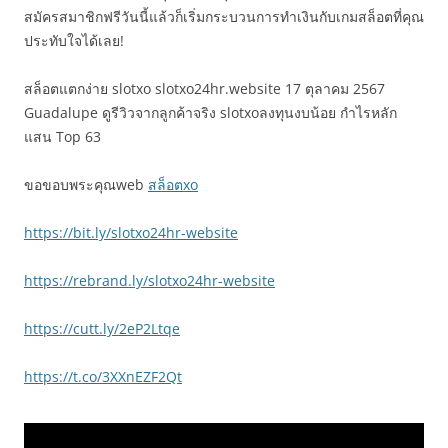
สมัครสมาชิกฟรีวันนี้แล้วก็เริ่มกระบวนการทำเงินกับเกมสล็อตที่คุณ
ประทับใจได้เลย!
สล็อตแตกง่าย slotxo slotxo24hr.website 17 ตุลาคม 2567
Guadalupe ดูรีวิวจากลูกค้าจริง slotxoลงทุนงบน้อย กำไรหลัก
แสน Top 63
ขอขอบพระคุณweb
สล็อตxo
https://bit.ly/slotxo24hr-website
https://rebrand.ly/slotxo24hr-website
https://cutt.ly/2eP2Ltqe
https://t.co/3XXnEZF2Qt