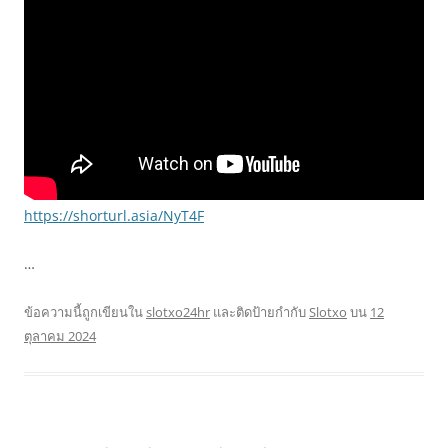
https://shorturl.asia/NyT4F
…
ข้อความนี้ถูกเขียนใน
slotxo24hr
และติดป้ายกำกับ
Slotxo
บน
12
ตุลาคม 2024