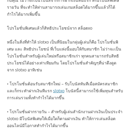
กับคุณ ไม่ว่าจะเป็นโบนัสจากการฝากเงินหนแรก หรือโบนัสพิเศษ
รายวัน ที่จะทำให้ท่านสามารถเล่นเกมสล็อตได้มากขึ้นแล้วก็ได้
กำไรได้มากเพิ่มขึ้น
โปรโมชั่นพิเศษแล้วก็สิทธิประโยชน์จาก สล็อตxo
หนึ่งในสิ่งที่ทำให้ slotxo เป็นที่นิยมในกลุ่มผู้เล่นก็คือ โปรโมชั่นพิ
เศษ และ สิทธิประโยชน์ ที่เว็บแห่งนี้มอบให้กับสมาชิก ไม่ว่าจะเป็น
โปรโมชั่นสำหรับผู้เล่นใหม่หรือสมาชิกเก่า ทุกคนสามารถรับสิทธิ
ประโยชน์ได้อย่างเท่าเทียมกัน โดยโปรโมชั่นสำคัญๆที่น่าดึงดูด
จาก slotxo อาทิเช่น
• โปรโมชั่นต้อนรับสมาชิกใหม่ – รับโบนัสทันทีเมื่อสมัครสมาชิก
และก็กระทำฝากเงินทีแรก
slotxo
โบนัสนี้สามารถใช้เพิ่มทุนสำหรับ
การเล่นรวมทั้งทำกำไรได้มากขึ้น
• โปรโมชั่นฝากรายวัน – สำหรับผู้เล่นสำนักงานฝากเงินเป็นประจำ
slotxo มีโบนัสพิเศษให้เมื่อใดก็ตามฝากเงิน ทำให้การเล่นสล็อต
ออนไลน์มีโอกาสทำกำไรได้มากขึ้น