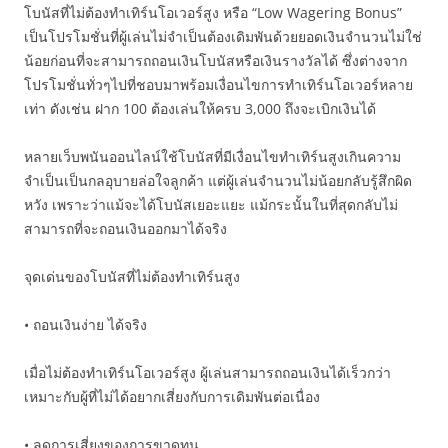
โบนัสที่ไม่ต้องทำเทิร์นโอเวอร์สูง หรือ “Low Wagering Bonus”
เป็นโปรโมชั่นที่ผู้เล่นไม่จำเป็นต้องเดิมพันด้วยยอดเงินจำนวนไม่ใช่
น้อยก่อนที่จะสามารถถอนเงินโบนัสหรือเงินรางวัลได้ ซึ่งต่างจาก
โปรโมชั่นทั่วๆไปที่ชอบมาพร้อมเงื่อนไขการทำเทิร์นโอเวอร์หลาย
เท่า ดังเช่น ฝาก 100 ต้องเล่นให้ครบ 3,000 ถึงจะเบิกเงินได้
หลายเว็บพนันออนไลน์ใช้โบนัสที่มีเงื่อนไขทำเทิร์นสูงเกินความ
จำเป็นเป็นกลอุบายล่อใจลูกค้า แต่ผู้เล่นจำนวนไม่น้อยกลับรู้สึกผิด
หวัง เพราะว่าแม้จะได้โบนัสเยอะแยะ แม้กระนั้นในที่สุดกลับไม่
สามารถที่จะถอนเงินออกมาได้จริง
จุดเด่นของโบนัสที่ไม่ต้องทำเทิร์นสูง
• ถอนเงินง่าย ได้จริง
เมื่อไม่ต้องทำเทิร์นโอเวอร์สูง ผู้เล่นสามารถถอนเงินได้เร็วกว่า
เหมาะกับผู้ที่ไม่ได้อยากเสี่ยงกับการเดิมพันต่อเนื่อง
• ลดการเสี่ยงของการขาดทุน