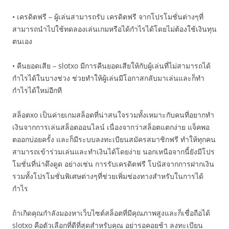
• เครดิตฟรี – ผู้เล่นสามารถรับ เครดิตฟรี จากโปรโมชั่นต่างๆที่
สามารถนำไปใช้ทดลองเล่นเกมหรือได้กำไรได้โดยไม่ต้องใช้เงินทุน
ตนเอง
• คืนยอดเสีย – slotxo มีการคืนยอดเสียให้กับผู้เล่นที่ไม่สามารถได้
กำไรได้ในบางช่วง ช่วยทำให้ผู้เล่นมีโอกาสกลับมาเล่นและก็ทำ
กำไรได้ใหม่อีกที
สล็อตxo เป็นค่ายเกมสล็อตที่น่าสนใจรวมทั้งเหมาะกับคนที่อยากทำ
เงินจากการเล่นสล็อตออนไลน์ เนื่องจากว่าสล็อตแตกง่าย แจ็คพอ
ตออกบ่อยครั้ง และก็มีระบบลงทะเบียนสมัครสมาชิกฟรี ทำให้ทุกคน
สามารถเข้าร่วมเล่นและทำเงินได้โดยง่าย นอกเหนือจากนี้ยังมีโปร
โมชั่นที่น่าดึงดูด อย่างเช่น การรับเครดิตฟรี โบนัสจากการฝากเงิน
รวมทั้งโปรโมชั่นพิเศษต่างๆที่ช่วยเพิ่มช่องทางสำหรับในการได้
กำไร
ถ้าเกิดคุณกำลังมองหาเว็บไซต์สล็อตที่มีคุณภาพสูงและก็เชื่อถือได้
slotxo คือตัวเลือกที่ดีที่สุดสำหรับคุณ อย่ารอคอยช้า ลงทะเบียน