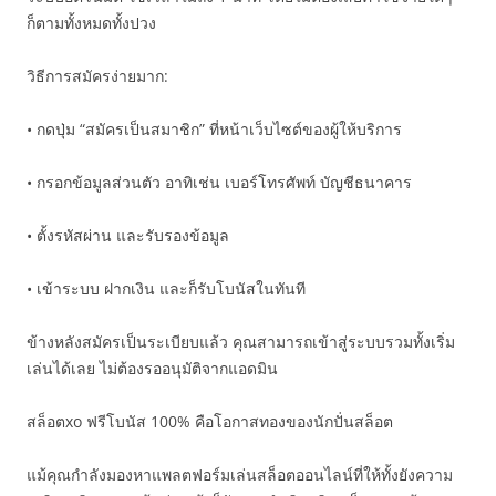
ก็ตามทั้งหมดทั้งปวง
วิธีการสมัครง่ายมาก:
• กดปุ่ม “สมัครเป็นสมาชิก” ที่หน้าเว็บไซต์ของผู้ให้บริการ
• กรอกข้อมูลส่วนตัว อาทิเช่น เบอร์โทรศัพท์ บัญชีธนาคาร
• ตั้งรหัสผ่าน และรับรองข้อมูล
• เข้าระบบ ฝากเงิน และก็รับโบนัสในทันที
ข้างหลังสมัครเป็นระเบียบแล้ว คุณสามารถเข้าสู่ระบบรวมทั้งเริ่ม
เล่นได้เลย ไม่ต้องรออนุมัติจากแอดมิน
สล็อตxo ฟรีโบนัส 100% คือโอกาสทองของนักปั่นสล็อต
แม้คุณกำลังมองหาแพลตฟอร์มเล่นสล็อตออนไลน์ที่ให้ทั้งยังความ