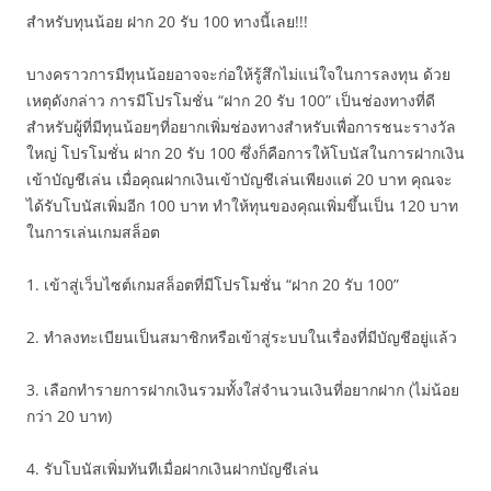
สำหรับทุนน้อย ฝาก 20 รับ 100 ทางนี้เลย!!!
บางคราวการมีทุนน้อยอาจจะก่อให้รู้สึกไม่แน่ใจในการลงทุน ด้วย
เหตุดังกล่าว การมีโปรโมชั่น “ฝาก 20 รับ 100” เป็นช่องทางที่ดี
สำหรับผู้ที่มีทุนน้อยๆที่อยากเพิ่มช่องทางสำหรับเพื่อการชนะรางวัล
ใหญ่ โปรโมชั่น ฝาก 20 รับ 100 ซึ่งก็คือการให้โบนัสในการฝากเงิน
เข้าบัญชีเล่น เมื่อคุณฝากเงินเข้าบัญชีเล่นเพียงแต่ 20 บาท คุณจะ
ได้รับโบนัสเพิ่มอีก 100 บาท ทำให้ทุนของคุณเพิ่มขึ้นเป็น 120 บาท
ในการเล่นเกมสล็อต
1. เข้าสู่เว็บไซต์เกมสล็อตที่มีโปรโมชั่น “ฝาก 20 รับ 100”
2. ทำลงทะเบียนเป็นสมาชิกหรือเข้าสู่ระบบในเรื่องที่มีบัญชีอยู่แล้ว
3. เลือกทำรายการฝากเงินรวมทั้งใส่จำนวนเงินที่อยากฝาก (ไม่น้อย
กว่า 20 บาท)
4. รับโบนัสเพิ่มทันทีเมื่อฝากเงินฝากบัญชีเล่น