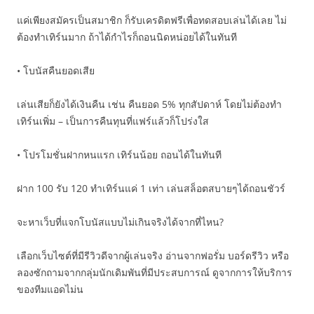
แค่เพียงสมัครเป็นสมาชิก ก็รับเครดิตฟรีเพื่อทดสอบเล่นได้เลย ไม่
ต้องทำเทิร์นมาก ถ้าได้กำไรก็ถอนนิดหน่อยได้ในทันที
• โบนัสคืนยอดเสีย
เล่นเสียก็ยังได้เงินคืน เช่น คืนยอด 5% ทุกสัปดาห์ โดยไม่ต้องทำ
เทิร์นเพิ่ม – เป็นการคืนทุนที่แฟร์แล้วก็โปร่งใส
• โปรโมชั่นฝากหนแรก เทิร์นน้อย ถอนได้ในทันที
ฝาก 100 รับ 120 ทำเทิร์นแค่ 1 เท่า เล่นสล็อตสบายๆได้ถอนชัวร์
จะหาเว็บที่แจกโบนัสแบบไม่เกินจริงได้จากที่ไหน?
เลือกเว็บไซต์ที่มีรีวิวดีจากผู้เล่นจริง อ่านจากฟอรั่ม บอร์ดรีวิว หรือ
ลองซักถามจากกลุ่มนักเดิมพันที่มีประสบการณ์ ดูจากการให้บริการ
ของทีมแอดไม่น