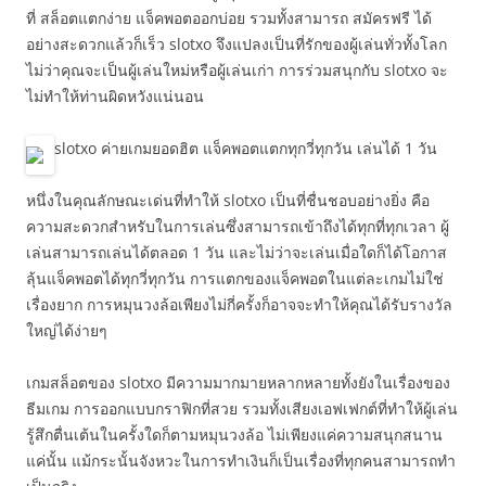
ที่ สล็อตแตกง่าย แจ็คพอตออกบ่อย รวมทั้งสามารถ สมัครฟรี ได้
อย่างสะดวกแล้วก็เร็ว slotxo จึงแปลงเป็นที่รักของผู้เล่นทั่วทั้งโลก
ไม่ว่าคุณจะเป็นผู้เล่นใหม่หรือผู้เล่นเก่า การร่วมสนุกกับ slotxo จะ
ไม่ทำให้ท่านผิดหวังแน่นอน
slotxo ค่ายเกมยอดฮิต แจ็คพอตแตกทุกวี่ทุกวัน เล่นได้ 1 วัน
หนึ่งในคุณลักษณะเด่นที่ทำให้ slotxo เป็นที่ชื่นชอบอย่างยิ่ง คือ
ความสะดวกสำหรับในการเล่นซึ่งสามารถเข้าถึงได้ทุกที่ทุกเวลา ผู้
เล่นสามารถเล่นได้ตลอด 1 วัน และไม่ว่าจะเล่นเมื่อใดก็ได้โอกาส
ลุ้นแจ็คพอตได้ทุกวี่ทุกวัน การแตกของแจ็คพอตในแต่ละเกมไม่ใช่
เรื่องยาก การหมุนวงล้อเพียงไม่กี่ครั้งก็อาจจะทำให้คุณได้รับรางวัล
ใหญ่ได้ง่ายๆ
เกมสล็อตของ slotxo มีความมากมายหลากหลายทั้งยังในเรื่องของ
ธีมเกม การออกแบบกราฟิกที่สวย รวมทั้งเสียงเอฟเฟกต์ที่ทำให้ผู้เล่น
รู้สึกตื่นเต้นในครั้งใดก็ตามหมุนวงล้อ ไม่เพียงแค่ความสนุกสนาน
แค่นั้น แม้กระนั้นจังหวะในการทำเงินก็เป็นเรื่องที่ทุกคนสามารถทำ