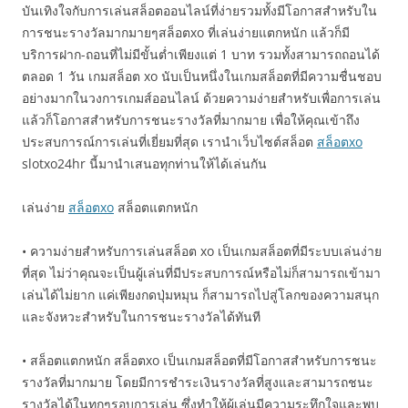
บันเทิงใจกับการเล่นสล็อตออนไลน์ที่ง่ายรวมทั้งมีโอกาสสำหรับใน
การชนะรางวัลมากมายๆสล็อตxo ที่เล่นง่ายแตกหนัก แล้วก็มี
บริการฝาก-ถอนที่ไม่มีขั้นต่ำเพียงแต่ 1 บาท รวมทั้งสามารถถอนได้
ตลอด 1 วัน เกมสล็อต xo นับเป็นหนึ่งในเกมสล็อตที่มีความชื่นชอบ
อย่างมากในวงการเกมส์ออนไลน์ ด้วยความง่ายสำหรับเพื่อการเล่น
แล้วก็โอกาสสำหรับการชนะรางวัลที่มากมาย เพื่อให้คุณเข้าถึง
ประสบการณ์การเล่นที่เยี่ยมที่สุด เรานำเว็บไซต์สล็อต
สล็อตxo
slotxo24hr นี้มานำเสนอทุกท่านให้ได้เล่นกัน
เล่นง่าย
สล็อตxo
สล็อตแตกหนัก
• ความง่ายสำหรับการเล่นสล็อต xo เป็นเกมสล็อตที่มีระบบเล่นง่าย
ที่สุด ไม่ว่าคุณจะเป็นผู้เล่นที่มีประสบการณ์หรือไม่ก็สามารถเข้ามา
เล่นได้ไม่ยาก แค่เพียงกดปุ่มหมุน ก็สามารถไปสู่โลกของความสนุก
และจังหวะสำหรับในการชนะรางวัลได้ทันที
• สล็อตแตกหนัก สล็อตxo เป็นเกมสล็อตที่มีโอกาสสำหรับการชนะ
รางวัลที่มากมาย โดยมีการชำระเงินรางวัลที่สูงและสามารถชนะ
รางวัลได้ในทุกๆรอบการเล่น ซึ่งทำให้ผู้เล่นมีความระทึกใจและพบ