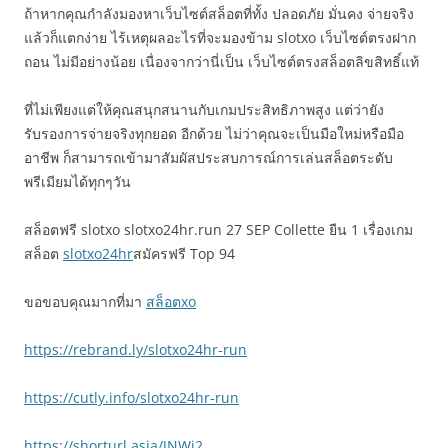
ถ้าหากคุณกำลังมองหาเว็บไซต์สล็อตที่ทั้ง ปลอดภัย มั่นคง จ่ายจริง
แล้วก็แตกง่าย ไร้เหตุผลอะไรที่จะมองข้าม slotxo เว็บไซต์ตรงฝาก
ถอน ไม่มีอย่างน้อย เนื่องจากว่านี่เป็น เว็บไซต์ตรงสล็อตลิขสิทธิ์แท้
ที่ไม่เพียงแต่ให้คุณสนุกสนานกับเกมประสิทธิภาพสูง แต่ว่ายัง
รับรองการจ่ายจริงทุกยอด อีกด้วย ไม่ว่าคุณจะเป็นมือใหม่หรือมือ
อาชีพ ก็สามารถเข้ามาสัมผัสประสบการณ์การเล่นสล็อตระดับ
พรีเมียมได้ทุกๆวัน
สล็อตฟรี slotxo slotxo24hr.run 27 SEP Collette ยืน 1 เรื่องเกม
สล็อต
slotxo24hr
สมัครฟรี Top 94
ขอขอบคุณมากที่มา
สล็อตxo
https://rebrand.ly/slotxo24hr-run
https://cutly.info/slotxo24hr-run
https://shorturl.asia/JNWi2