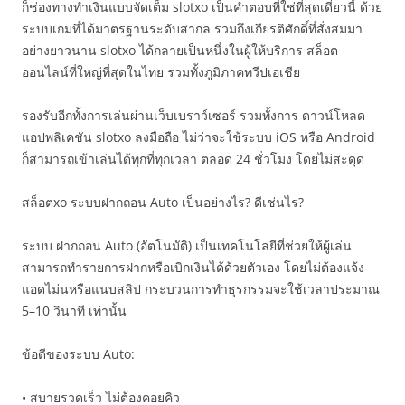
ก็ช่องทางทำเงินแบบจัดเต็ม slotxo เป็นคำตอบที่ใช่ที่สุดเดี๋ยวนี้ ด้วย
ระบบเกมที่ได้มาตรฐานระดับสากล รวมถึงเกียรติศักดิ์ที่สั่งสมมา
อย่างยาวนาน slotxo ได้กลายเป็นหนึ่งในผู้ให้บริการ สล็อต
ออนไลน์ที่ใหญ่ที่สุดในไทย รวมทั้งภูมิภาคทวีปเอเชีย
รองรับอีกทั้งการเล่นผ่านเว็บเบราว์เซอร์ รวมทั้งการ ดาวน์โหลด
แอปพลิเคชัน slotxo ลงมือถือ ไม่ว่าจะใช้ระบบ iOS หรือ Android
ก็สามารถเข้าเล่นได้ทุกที่ทุกเวลา ตลอด 24 ชั่วโมง โดยไม่สะดุด
สล็อตxo ระบบฝากถอน Auto เป็นอย่างไร? ดีเช่นไร?
ระบบ ฝากถอน Auto (อัตโนมัติ) เป็นเทคโนโลยีที่ช่วยให้ผู้เล่น
สามารถทำรายการฝากหรือเบิกเงินได้ด้วยตัวเอง โดยไม่ต้องแจ้ง
แอดไม่นหรือแนบสลิป กระบวนการทำธุรกรรมจะใช้เวลาประมาณ
5–10 วินาที เท่านั้น
ข้อดีของระบบ Auto:
• สบายรวดเร็ว ไม่ต้องคอยคิว