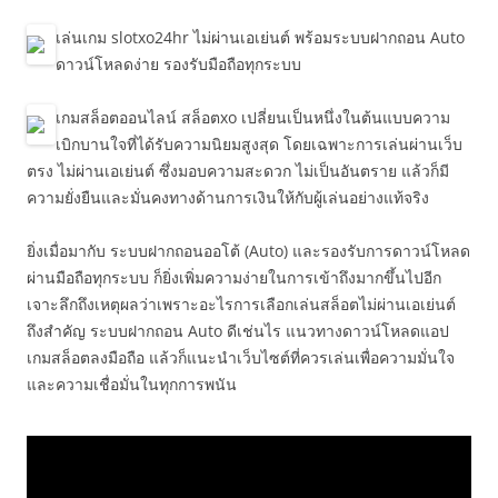
เล่นเกม slotxo24hr ไม่ผ่านเอเย่นต์ พร้อมระบบฝากถอน Auto
ดาวน์โหลดง่าย รองรับมือถือทุกระบบ
เกมสล็อตออนไลน์ สล็อตxo เปลี่ยนเป็นหนึ่งในต้นแบบความ
เบิกบานใจที่ได้รับความนิยมสูงสุด โดยเฉพาะการเล่นผ่านเว็บ
ตรง ไม่ผ่านเอเย่นต์ ซึ่งมอบความสะดวก ไม่เป็นอันตราย แล้วก็มี
ความยั่งยืนและมั่นคงทางด้านการเงินให้กับผู้เล่นอย่างแท้จริง
ยิ่งเมื่อมากับ ระบบฝากถอนออโต้ (Auto) และรองรับการดาวน์โหลด
ผ่านมือถือทุกระบบ ก็ยิ่งเพิ่มความง่ายในการเข้าถึงมากขึ้นไปอีก
เจาะลึกถึงเหตุผลว่าเพราะอะไรการเลือกเล่นสล็อตไม่ผ่านเอเย่นต์
ถึงสำคัญ ระบบฝากถอน Auto ดีเช่นไร แนวทางดาวน์โหลดแอป
เกมสล็อตลงมือถือ แล้วก็แนะนำเว็บไซต์ที่ควรเล่นเพื่อความมั่นใจ
และความเชื่อมั่นในทุกการพนัน