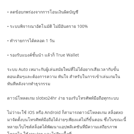
• ลดข้อบกพร่องจากการโอนเงินผิดบัญชี
• ระบบพิจารณาอัตโนมัติ ไม่มีอันตราย 100%
• ทำรายการได้ตลอด 1 วัน
• รองรับแบงค์ชั้นนำ แล้วก็ True Wallet
ระบบ Auto เหมาะกับผู้เล่นสมัยใหม่ที่ไม่ได้อยากเสียเวลากับขั้น
ตอนเดิมๆและต้องการความ ทันใจ สำหรับในการเข้าเล่นเกมใน
ทันทีหลังจากทำธุรกรรม
ดาวน์โหลดเกม slotxo24hr ง่าย รองรับโทรศัพท์มือถือทุกระบบ
ไม่ว่าจะใช้ iOS หรือ Android ก็สามารถดาวน์โหลดเกม สล็อตxo
มาจัดตั้งบนโทรศัพท์มือถือได้ง่ายๆเพียงแค่ไม่กี่ขั้นตอน ซึ่งในขณะนี้
หลายเว็บไซต์สล็อตได้พัฒนาแอปพลิเคชันที่มีความเสถียรภาพ
โหลดไว ใช้งานง่าย และไม่กินเนื้อที่