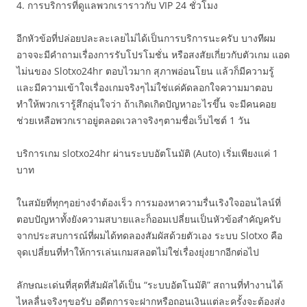
4. การบริการที่ดูแลพวกเราราวกับ VIP 24 ชั่วโมง
อีกหัวข้อที่ปล่อยปละละเลยไม่ได้เป็นการบริการนะครับ บางทีผม
อาจจะมีคำถามเรื่องการรับโปรโมชั่น หรือสงสัยเกี่ยวกับตัวเกม แอด
ไม่นของ Slotxo24hr ตอบไวมาก สุภาพอ่อนโยน แล้วก็มีความรู้
และมีความเข้าใจเรื่องเกมจริงๆไม่ใช่แค่คัดลอกใจความมาตอบ
ทำให้พวกเรารู้สึกอุ่นใจว่า ถ้าเกิดเกิดปัญหาอะไรขึ้น จะมีคนคอย
ช่วยเหลือพวกเราอยู่ตลอดเวลาจริงๆตามชื่อเว็บไซต์ 1 วัน
บริการเกม slotxo24hr ผ่านระบบอัตโนมัติ (Auto) เริ่มเพียงแค่ 1
บาท
ในสมัยที่ทุกๆอย่างจำต้องเร็ว การมองหาความรื่นเริงใจออนไลน์ที่
ตอบปัญหาทั้งยังความสบายและก็ออมเปลี่ยนเป็นหัวข้อสำคัญครับ
จากประสบการณ์ที่ผมได้ทดลองสัมผัสด้วยตัวเอง ระบบ Slotxo คือ
จุดเปลี่ยนที่ทำให้การเล่นเกมสลอตไม่ใช่เรื่องยุ่งยากอีกต่อไป
ลักษณะเด่นที่สุดที่สัมผัสได้เป็น “ระบบอัตโนมัติ” สถานที่ทำงานได้
ไหลลื่นจริงๆขอรับ อดีตการจะฝากหรือถอนเงินแต่ละครั้งจะต้องส่ง