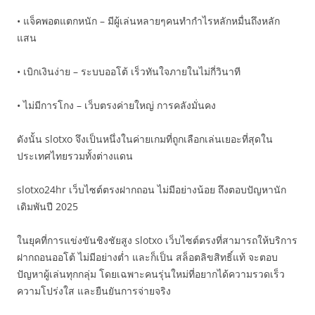
• แจ็คพอตแตกหนัก – มีผู้เล่นหลายๆคนทำกำไรหลักหมื่นถึงหลัก
แสน
• เบิกเงินง่าย – ระบบออโต้ เร็วทันใจภายในไม่กี่วินาที
• ไม่มีการโกง – เว็บตรงค่ายใหญ่ การคลังมั่นคง
ดังนั้น slotxo จึงเป็นหนึ่งในค่ายเกมที่ถูกเลือกเล่นเยอะที่สุดใน
ประเทศไทยรวมทั้งต่างแดน
slotxo24hr เว็บไซต์ตรงฝากถอน ไม่มีอย่างน้อย ถึงตอบปัญหานัก
เดิมพันปี 2025
ในยุคที่การแข่งขันชิงชัยสูง slotxo เว็บไซต์ตรงที่สามารถให้บริการ
ฝากถอนออโต้ ไม่มีอย่างต่ำ และก็เป็น สล็อตลิขสิทธิ์แท้ จะตอบ
ปัญหาผู้เล่นทุกกลุ่ม โดยเฉพาะคนรุ่นใหม่ที่อยากได้ความรวดเร็ว
ความโปร่งใส และยืนยันการจ่ายจริง