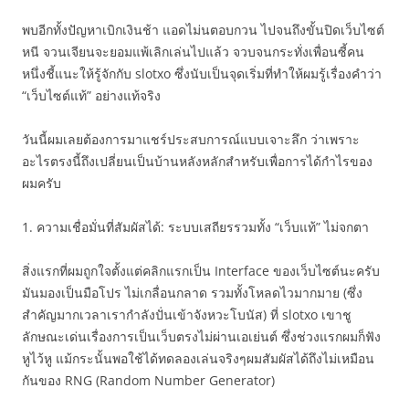
พบอีกทั้งปัญหาเบิกเงินช้า แอดไม่นตอบกวน ไปจนถึงขั้นปิดเว็บไซต์
หนี จวนเจียนจะยอมแพ้เลิกเล่นไปแล้ว จวบจนกระทั่งเพื่อนซี้คน
หนึ่งชี้แนะให้รู้จักกับ slotxo ซึ่งนับเป็นจุดเริ่มที่ทำให้ผมรู้เรื่องคำว่า
“เว็บไซต์แท้” อย่างแท้จริง
วันนี้ผมเลยต้องการมาแชร์ประสบการณ์แบบเจาะลึก ว่าเพราะ
อะไรตรงนี้ถึงเปลี่ยนเป็นบ้านหลังหลักสำหรับเพื่อการได้กำไรของ
ผมครับ
1. ความเชื่อมั่นที่สัมผัสได้: ระบบเสถียรรวมทั้ง “เว็บแท้” ไม่จกตา
สิ่งแรกที่ผมถูกใจตั้งแต่คลิกแรกเป็น Interface ของเว็บไซต์นะครับ
มันมองเป็นมือโปร ไม่เกลื่อนกลาด รวมทั้งโหลดไวมากมาย (ซึ่ง
สำคัญมากเวลาเรากำลังปั่นเข้าจังหวะโบนัส) ที่ slotxo เขาชู
ลักษณะเด่นเรื่องการเป็นเว็บตรงไม่ผ่านเอเย่นต์ ซึ่งช่วงแรกผมก็ฟัง
หูไว้หู แม้กระนั้นพอใช้ได้ทดลองเล่นจริงๆผมสัมผัสได้ถึงไม่เหมือน
กันของ RNG (Random Number Generator)