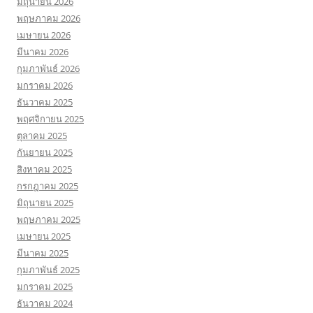
มิถุนายน 2026
พฤษภาคม 2026
เมษายน 2026
มีนาคม 2026
กุมภาพันธ์ 2026
มกราคม 2026
ธันวาคม 2025
พฤศจิกายน 2025
ตุลาคม 2025
กันยายน 2025
สิงหาคม 2025
กรกฎาคม 2025
มิถุนายน 2025
พฤษภาคม 2025
เมษายน 2025
มีนาคม 2025
กุมภาพันธ์ 2025
มกราคม 2025
ธันวาคม 2024