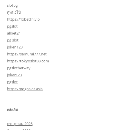
slotpg
ดูหนังโป๊
https://1xbetth.vip
pgslot
allbet24
pg slot
joker 123
https://samurai777.net
https://tokyoslot88.com
pgslotbetway
joker123
pgslot
https://gogoslot.asia
คลังเก็บ
กรกฎาคม 2026