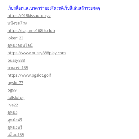
เว็บสล็อตและบาคาร่าของโครตดีเว็บนี้เล่นแล้วรวยจัดๆ
https://918kissauto.xyz
หนังชนโรง
https://sagame168th.club
joker123
ดูหนังออนไลน์
https://www.pussy888play.com
pussy888
บาคาร่า168
https://www.pgslot.golf
pgslot77
pg99
fullslotpg
live22
ดูหนัง
ดูหนังฟรี
ดูหนังฟรี
สล็อต168