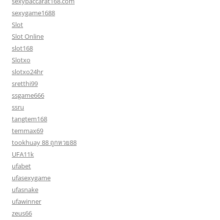
sexybaccarat168.com
sexygame1688
Slot
Slot Online
slot168
Slotxo
slotxo24hr
sretthi99
ssgame666
ssru
tangtem168
temmax69
tookhuay 88 ถูกหวย88
UFA11k
ufabet
ufasexygame
ufasnake
ufawinner
zeus66