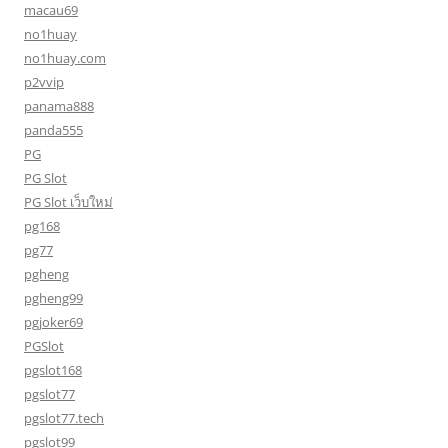
macau69
no1huay
no1huay.com
p2vvip
panama888
panda555
PG
PG Slot
PG Slot เว็บใหม่
pg168
pg77
pgheng
pgheng99
pgjoker69
PGSlot
pgslot168
pgslot77
pgslot77.tech
pgslot99