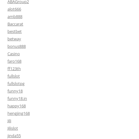
ABAGroup2
alot666
amb888
Baccarat
bestbet
betway
bonus888
Casino
faro168
ff123th
fullslot
fullslotpg
funny18
funny18.in
happy168
hengjing168
Jili
Jilislot
jinda55