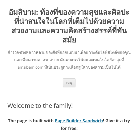
อัมสิบาม: ท้องที่ของความสุขและศิลปะ
ที่น่าสนใจในโลกที่เต็มไปด้วยความ
สวยงามและความคิดสร้างสรรค์ที่ทัน
สมัย
สำรวจช่วงหลากหลายของสิ่งที่ออกแบบมาเพื่อยกระดับไลฟ์สไตล์ของคุณ
และเพิ่มความสะดวกสบาย ค้นพบแนวโน้มและเทคโนโลยีล่าสุดที่
amsibam.com ที่เป็นประตูทางเลือกสู่โลกของความเป็นไปได้
ข้าม
เมนู
ไป
ยัง
เนื้อหา
Welcome to the family!
The page is built with
Page Builder Sandwich
! Give it a try
for free!