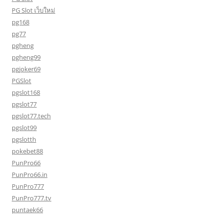
PG Slot เว็บใหม่
pg168
pg77
pgheng
pgheng99
pgjoker69
PGSlot
pgslot168
pgslot77
pgslot77.tech
pgslot99
pgslotth
pokebet88
PunPro66
PunPro66.in
PunPro777
PunPro777.tv
puntaek66