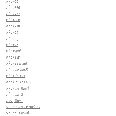
สล็อต66
สล็อต666
สล็อต777
สล็อต888
สล็อต918
สล็อต99
สล็อตpg
สล็อตxo
สล็อตพุซซี่
สล็อตยูฟ่า
สล็อตออนไลน์
สล็อตเครดิตฟรี
สล็อตเว็บตรง
สล็อตเว็บตรง 168
สล็อตเเครดิตฟรี
สล็อตแตกดี
สวนสุนันทา
หวยฮานอย vip วันนี้ สด
หวยฮานอยวันนี้