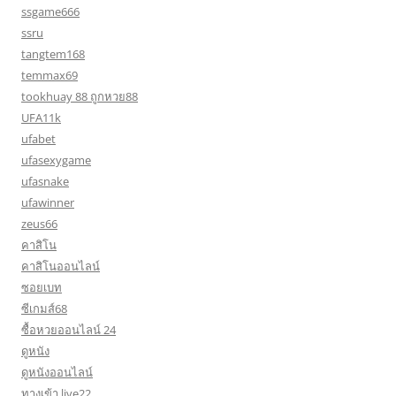
ssgame666
ssru
tangtem168
temmax69
tookhuay 88 ถูกหวย88
UFA11k
ufabet
ufasexygame
ufasnake
ufawinner
zeus66
คาสิโน
คาสิโนออนไลน์
ซอยเบท
ซีเกมส์68
ซื้อหวยออนไลน์ 24
ดูหนัง
ดูหนังออนไลน์
ทางเข้า live22