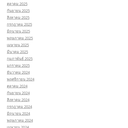
ตุลาคม 2025
กันยายน 2025
สิงหาคม 2025
กรกฎาคม 2025
มิถุนายน 2025
พฤษภาคม 2025
เมษายน 2025
มีนาคม 2025
กุมภาพันธ์ 2025
มกราคม 2025
ธันวาคม 2024
พฤศจิกายน 2024
ตุลาคม 2024
กันยายน 2024
สิงหาคม 2024
กรกฎาคม 2024
มิถุนายน 2024
พฤษภาคม 2024
เมษายน 2024