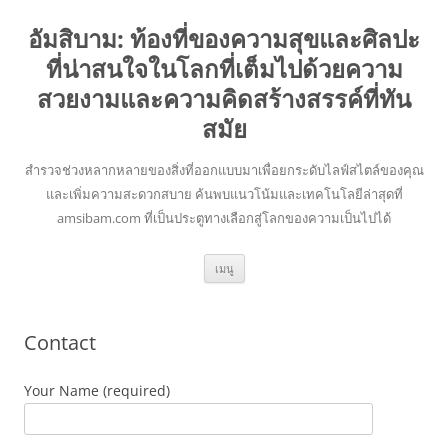
อัมสิบาม: ท้องที่ของความสุขและศิลปะ
ที่น่าสนใจในโลกที่เต็มไปด้วยความ
สวยงามและความคิดสร้างสรรค์ที่ทัน
สมัย
สำรวจช่วงหลากหลายของสิ่งที่ออกแบบมาเพื่อยกระดับไลฟ์สไตล์ของคุณ
และเพิ่มความสะดวกสบาย ค้นพบแนวโน้มและเทคโนโลยีล่าสุดที่
amsibam.com ที่เป็นประตูทางเลือกสู่โลกของความเป็นไปได้
ข้าม
เมนู
ไป
ยัง
เนื้อหา
Contact
Your Name (required)