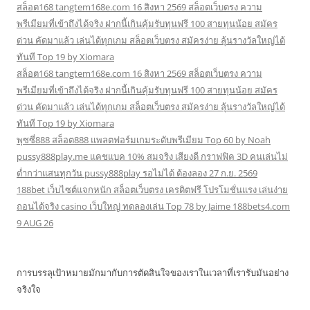
สล็อต168 tangtem168e.com 16 สิงหา 2569 สล็อตเว็บตรง ความ
พรีเมียมที่เข้าถึงได้จริง ฝากนี้เกินคุ้มรับทุนฟรี 100 สายทุนน้อย สมัคร
ด่วน คัดมาแล้ว เล่นได้ทุกเกม สล็อตเว็บตรง สมัครง่าย ลุ้นรางวัลใหญ่ได้
ทันที Top 19 by Xiomara
สล็อต168 tangtem168e.com 16 สิงหา 2569 สล็อตเว็บตรง ความ
พรีเมียมที่เข้าถึงได้จริง ฝากนี้เกินคุ้มรับทุนฟรี 100 สายทุนน้อย สมัคร
ด่วน คัดมาแล้ว เล่นได้ทุกเกม สล็อตเว็บตรง สมัครง่าย ลุ้นรางวัลใหญ่ได้
ทันที Top 19 by Xiomara
พุซซี่888 สล็อต888 แพลตฟอร์มเกมระดับพรีเมียม Top 60 by Noah
pussy888play.me แคชแบค 10% สมจริง เสียงดี กราฟฟิค 3D คนเล่นไม่
ต่ำกว่าแสนทุกวัน pussy888play รอไม่ได้ ต้องลอง 27 ก.ย. 2569
188bet เว็บไซต์แจกหนัก สล็อตเว็บตรง เครดิตฟรี โปรโมชั่นแรง เล่นง่าย
ถอนได้จริง casino เว็บใหญ่ ทดลองเล่น Top 78 by Jaime 188bets4.com
9 AUG 26
การบรรลุเป้าหมายมักมากับการตัดสินใจของเราในเวลาที่เรารับมันอย่าง
จริงใจ