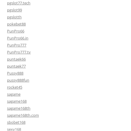
pgslot77.tech
pgslot99
pgslotth
pokebet88
PunPro66
PunPro66.in
PunPro777
PunPro777.tv
puntaek66
puntaek77
Pussy888
pussy888fun
rocket45
sagame
sagame168
sagame168th
sagame168th.com
sbobet168
sexy168