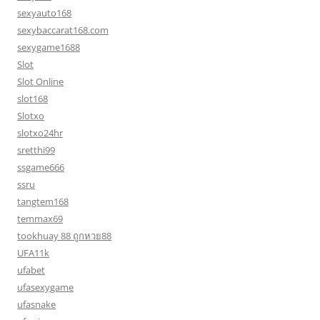
sexyauto168
sexybaccarat168.com
sexygame1688
Slot
Slot Online
slot168
Slotxo
slotxo24hr
sretthi99
ssgame666
ssru
tangtem168
temmax69
tookhuay 88 ถูกหวย88
UFA11k
ufabet
ufasexygame
ufasnake