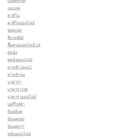
ufawinner
zeus66
คาสิโน
คาสิโนออนไลน์
ซอยเบท
ซีเกมส์68
ซื้อหวยออนไลน์ 24
ดูหนัง
ดูหนังออนไลน์
ทางเข้า live22
ทางเข้าpg
บาคาร่า
บาคาร่า168
บาคาร่าออนไลน์
บุหรีไฟฟ้า
ปั่นสล็อต
ปั่นแตก66
ปั่นแตก77
พนันออนไลน์