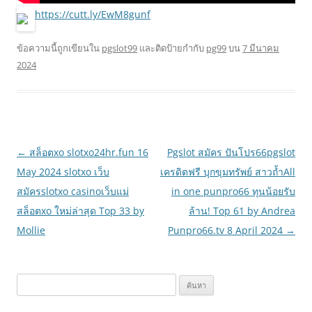
https://cutt.ly/EwM8gunf
ข้อความนี้ถูกเขียนใน
pgslot99
และติดป้ายกำกับ
pg99
บน
7 มีนาคม
2024
เมนู
←
สล็อตxo slotxo24hr.fun 16
Pgslot สมัคร ปันโปร66pgslot
นำทาง
May 2024 slotxo เว็บ
เครดิตฟรี บุกขุมทรัพย์ สาวถ้ำAll
เรื่อง
สมัครslotxo casinoเว็บแม่
in one punpro66 ทุนน้อยรับ
สล็อตxo ใหม่ล่าสุด Top 33 by
ล้าน! Top 61 by Andrea
Mollie
Punpro66.tv 8 April 2024
→
ค้นหา
สำหรับ: