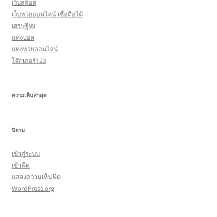
เว็บสล็อต
เว็บหวยออนไลน์ เชื่อถือได้
เศรษฐี99
แทงบอล
แทงหวยออนไลน์
โจ๊กเกอร์123
ความเห็นล่าสุด
นิยาม
เข้าสู่ระบบ
เข้าฟีด
แสดงความเห็นฟีด
WordPress.org