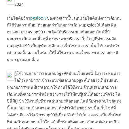
2024
เว็บไซต์บริกา
pgslot99
ของพวกเรานั้น เป็นเว็บไซต์แห่งการเดิมพัน
ที่ได้รับความนิยม ด้วยเหตุว่ามีเกมการเดิมพันpgslotให้เลือกเฟ้น
อย่างครบวงจร pg99 เราเปิดให้บริการเกมสล็อตออนไลน์ที่มี
คุณภาพ เป็นเกมสล็อตที่ ส่งตรงจากบริการ เว็บใหญ่ที่ทำการผลิต
เกมpgslot99 เป็นผู้ช่วยเหลือของเว็บไซต์ของเรานั้น ได้กระทำนำ
เข้าเกมสล็อตออนไลน์มาให้ได้ใช้งาน ผ่านเว็บของพวกเราอย่างมี
มาตรฐานมากที่สุด
ผู้ใช้งานสามารถเล่นเกมpg99ที่มีบนเว็บแห่งนี้ ไม่ว่าจะหนทาง
ใดก็จะสามารถเข้าระบบเพื่อเล่นเกมpg99ได้อย่างเต็มรูปแบบ
ทุกเกมการพนันที่เราเอามาให้ท่านได้ใช้งาน ล้วนแต่เป็นเกมการ
เดิมพันซึ่งสามารถทำเงินสร้างรายได้ให้กับผู้เล่นได้อย่างแท้จริง ใน
ปีนี้มีผู้เข้าใช้งานที่เข้ามาเล่นเกมสล็อตออนไลน์กับทางเว็บไซต์แห่ง
นี้ และก็บรรลุเป้าหมายจนกระทั่งทำให้เว็บของเราเป็นเว็บไซต์ที่
โด่งดัง มีการให้บริการpg99ที่เยี่ยม จึงทำให้เว็บของเราเป็นเว็บไซต์
ที่นักพนันหลายท่านไว้ใจ แล้วก็พร้อมที่จะลงทะเบียนสมัครสมาชิก
เข้ามาใช้บริการกับทางเว็บของเราเป็นจำนวนมาก