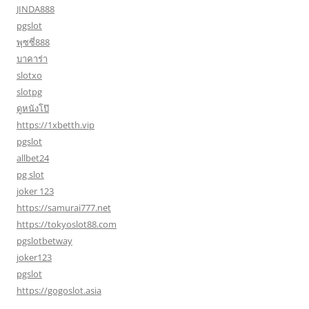
JINDA888
pgslot
พุซซี่888
บาคาร่า
slotxo
slotpg
ดูหนังโป๊
https://1xbetth.vip
pgslot
allbet24
pg slot
joker 123
https://samurai777.net
https://tokyoslot88.com
pgslotbetway
joker123
pgslot
https://gogoslot.asia