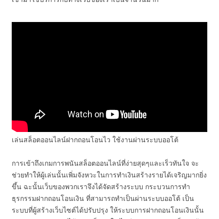
เล่นสล็อตออนไลน์ฝากถอนโอนไว ใช้งานผ่านระบบออโต้
การเข้าถึงเกมการพนันสล็อตออนไลน์ที่ง่ายสุดๆและเร็วทันใจ จะ
ช่วยทำให้ผู้เล่นนั้นเพิ่มจังหวะในการทำเงินสร้างรายได้เจริญมากยิ่ง
ขึ้น ฉะนั้นเว็บของพวกเราจึงได้จัดสร้างระบบ กระบวนการทำ
ธุรกรรมฝากถอนโอนเงิน ที่สามารถทำเป็นผ่านระบบออโต้ เป็น
ระบบที่ผู้สร้างเว็บไซต์ได้ปรับปรุง ให้ระบบการฝากถอนโอนเงินนั้น