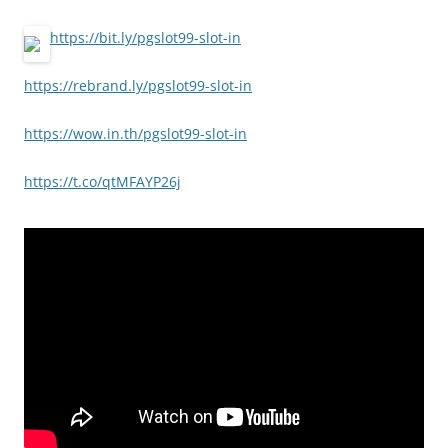
https://bit.ly/pgslot99-slot-in
https://rebrand.ly/pgslot99-slot-in
https://wow.in.th/pgslot99-slot-in
https://t.co/qtMFAYP26j