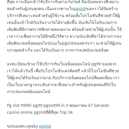
ที่สุด การเลือกเข้าใช้บริการกับทางเว็บไซต์ ถือเป็นหนทางที่เหมาะ
สมสำหรับผู้เล่นทุกคน เนื่องจากทางเว็บ
pgslot
ของเราได้จัดสร้าง
บริการที่เหมาะสมสำหรับผู้ใช้งาน พร้อมทั้งโปรโมชั่นที่ช่วยทำให้ผู้
เล่นนั้นเข้าใกล้กับเงินรางวัลได้ง่ายยิ่งขึ้น บันเทิงใจไปกับเกมการ
เดิมพันที่มีภาพกราฟฟิกสวยสดงดงาม พร้อมด้วยช่วยให้ผู้เล่นนั้น ใช้
เวลาว่างเพื่อหารายได้อีกหนึ่งวิถีทาง ความบันเทิงที่หาได้จากการลง
เดิมพันเกมสล็อตออนไลน์บนเว็บpgslotของพวกเรา จะช่วยให้ผู้เล่น
บรรลุผลสำเร็จ และได้รับเงินมาก จากการลงพนันเกมสล็อต
ลงทะเบียนเข้ามาใช้บริการกับเว็บสล็อตออนไลน์ pg99 ของพวก
เราได้แล้ววันนี้ เพื่อรับโปรโมชั่นเครดิตฟรี แล้วก็โปรโมชั่นที่ช่วย
ให้ผู้เล่นได้รับเงินมากมาย กับบริการสล็อตออนไลน์ที่ยอดเยี่ยม เรา
เป็นเว็บมาตรฐานระดับสากล ที่เหมาะสำหรับผู้เล่นทุกคนที่รักใน
การเล่นเกมพนันออนไลน์
Pg slot 999th pg99 pgslot99.in 9 พฤษภาคม 67 Geraldo
casino online pgslotที่ดีที่สุด Top 34
ขอขอบพระคุณby
pgslot