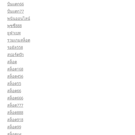
ปั่นแตก66
ปั่นแตก77
พนันออนไลน์
พุซซี่888
ยูฟ่าเบท
รวมเกมสล็อต
รอยัล558
สปอร์ตบุ๊ก
สล็อต
สล็อต168
สล็อต456
สล็อต55
สล็อต66
สล็อต666
สล็อต777
สล็อต888
สล็อต918
สล็อต99
สล็อตpg