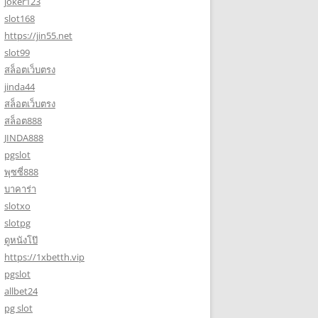
joker123
slot168
https://jin55.net
slot99
สล็อตเว็บตรง
jinda44
สล็อตเว็บตรง
สล็อต888
JINDA888
pgslot
พุซซี่888
บาคาร่า
slotxo
slotpg
ดูหนังโป๊
https://1xbetth.vip
pgslot
allbet24
pg slot