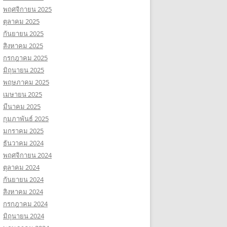
พฤศจิกายน 2025
ตุลาคม 2025
กันยายน 2025
สิงหาคม 2025
กรกฎาคม 2025
มิถุนายน 2025
พฤษภาคม 2025
เมษายน 2025
มีนาคม 2025
กุมภาพันธ์ 2025
มกราคม 2025
ธันวาคม 2024
พฤศจิกายน 2024
ตุลาคม 2024
กันยายน 2024
สิงหาคม 2024
กรกฎาคม 2024
มิถุนายน 2024