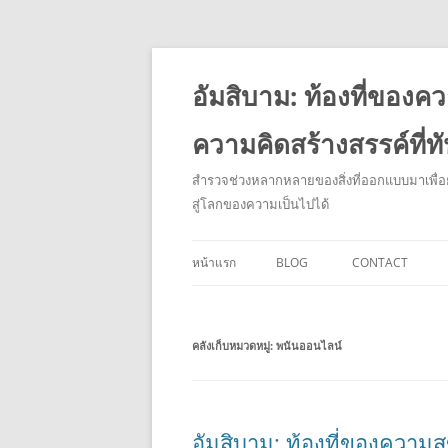
อัมสิบาม: ท้องที่ของ
ความคิดสร้างสรรค์ที่ท
สำรวจช่วงหลากหลายของสิ่งที่ออกแบบมาเพื่อ
สู่โลกของความเป็นไปได้
หน้าแรก
BLOG
CONTACT
คลังเก็บหมวดหมู่:
พนันออนไลน์
อัมสิบาม: ท้องที่ของความส