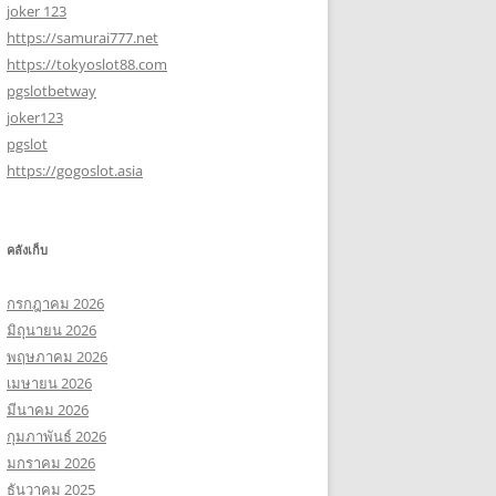
joker 123
https://samurai777.net
https://tokyoslot88.com
pgslotbetway
joker123
pgslot
https://gogoslot.asia
คลังเก็บ
กรกฎาคม 2026
มิถุนายน 2026
พฤษภาคม 2026
เมษายน 2026
มีนาคม 2026
กุมภาพันธ์ 2026
มกราคม 2026
ธันวาคม 2025