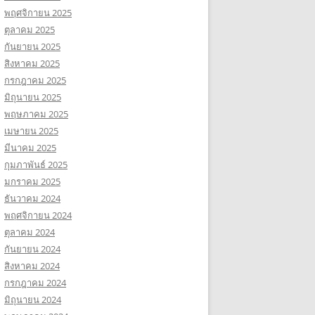
พฤศจิกายน 2025
ตุลาคม 2025
กันยายน 2025
สิงหาคม 2025
กรกฎาคม 2025
มิถุนายน 2025
พฤษภาคม 2025
เมษายน 2025
มีนาคม 2025
กุมภาพันธ์ 2025
มกราคม 2025
ธันวาคม 2024
พฤศจิกายน 2024
ตุลาคม 2024
กันยายน 2024
สิงหาคม 2024
กรกฎาคม 2024
มิถุนายน 2024