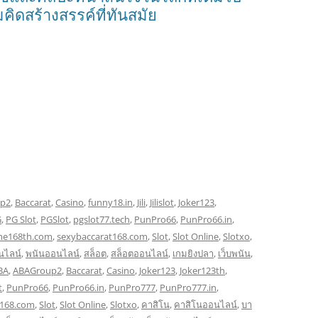
ดสร้างสรรค์ที่ทันสมัย
p2
,
Baccarat
,
Casino
,
funny18.in
,
Jili
,
Jilislot
,
Joker123
,
G
,
PG Slot
,
PGSlot
,
pgslot77.tech
,
PunPro66
,
PunPro66.in
,
me168th.com
,
sexybaccarat168.com
,
Slot
,
Slot Online
,
Slotxo
,
นไลน์
,
พนันออนไลน์
,
สล็อต
,
สล็อตออนไลน์
,
เกมยิงปลา
,
เว็บพนัน
,
BA
,
ABAGroup2
,
Baccarat
,
Casino
,
Joker123
,
Joker123th
,
t
,
PunPro66
,
PunPro66.in
,
PunPro777
,
PunPro777.in
,
t168.com
,
Slot
,
Slot Online
,
Slotxo
,
คาสิโน
,
คาสิโนออนไลน์
,
บา