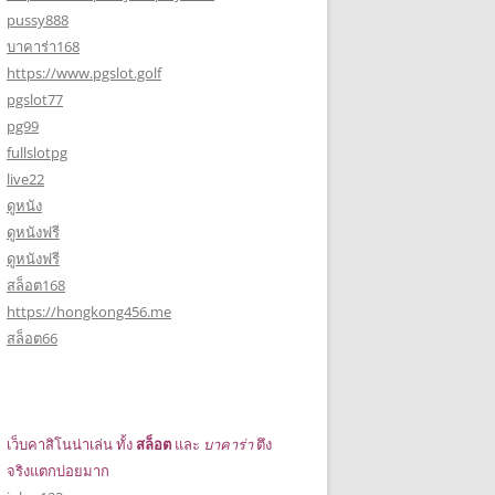
pussy888
บาคาร่า168
https://www.pgslot.golf
pgslot77
pg99
fullslotpg
live22
ดูหนัง
ดูหนังฟรี
ดูหนังฟรี
สล็อต168
https://hongkong456.me
สล็อต66
เว็บคาสิโนน่าเล่น ทั้ง
สล็อต
และ
บาคาร่า
ตึง
จริงแตกบ่อยมาก