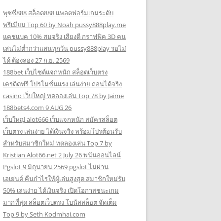
พุซซี่888 สล็อต888 แพลตฟอร์มเกมระดับ
พรีเมียม Top 60 by Noah pussy888play.me
แคชแบค 10% สมจริง เสียงดี กราฟฟิค 3D คน
เล่นไม่ต่ำกว่าแสนทุกวัน pussy888play รอไม่
ได้ ต้องลอง 27 ก.ย. 2569
188bet เว็บไซต์แจกหนัก สล็อตเว็บตรง
เครดิตฟรี โปรโมชั่นแรง เล่นง่าย ถอนได้จริง
casino เว็บใหญ่ ทดลองเล่น Top 78 by Jaime
188bets4.com 9 AUG 26
เว็บใหญ่ alot666 เว็บแจกหนัก สมัครสล็อต
เว็บตรง เล่นง่าย ได้เงินจริง พร้อมโปรต้อนรับ
สำหรับสมาชิกใหม่ ทดลองเล่น Top 7 by
Kristian Alot66.net 2 July 26 พนันออนไลน์
Pgslot 9 มิถุนายน 2569 pgslot ไม่ผ่าน
เอเย่นต์ คืนกำไรให้ผู้เล่นสูงสุด สมาชิกใหม่รับ
50% เล่นง่าย ได้เงินจริง เปิดโอกาสชนะเกม
มากที่สุด สล็อตเว็บตรง โบนัสสล็อต จัดเต็ม
Top 9 by Seth Kodmhai.com