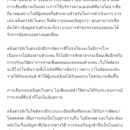
การเสี่ยงที่อาจเป็นเพราะการใช้บริการผ่านเอเย่นต์ที่อาจไม่น่าเชื่อ
ถือ เหตุเพราะไม่มีผู้แทนหรือตัวกลางสำหรับในการดำเนินการ การ
เล่น สล็อต168เว็บตรง จึงมีความปลอดภัยสูงกว่า คุณสามารถเชื่อ
มั่นได้ว่าข้อมูลส่วนตัวและก็กระบวนการทำธุรกรรมของคุณจะได้
รับการคุ้มครองอย่างยอดเยี่ยม
สล็อต168เว็บตรงมักมีการจัดการที่โปร่งใสและไม่มีการโกง
เนื่องจากไม่ต้องผ่านตัวแทน จึงไม่มีการหักค่าธรรมเนียมเพิ่มอีกหรือ
การปรับแก้อัตราการจ่ายเพื่อผลตอบแทนของตัวแทน เว็บไซต์ตรง
จะมีโปรโมชั่นรวมทั้งโบนัสที่ดีมากยิ่งกว่า เพราะว่าไม่ต้องแบ่งปัน
รายได้กับเอเย่นต์ ทำให้ผู้เล่นสล็อตได้รับผลประโยชน์มากเพิ่มขึ้น
การเลือกเล่นสล็อตเว็บตรง ไม่เพียงแค่ทำให้ท่านได้รับประสบการณ์
การเล่นที่ดีแล้วก็ไม่เป็นอันตราย
สล็อต168เว็บไซต์ตรงมีระบบระเบียบที่เสถียรและได้รับการพัฒนา
โดยตลอด เพื่อการเล่นเป็นไปอย่างราบรื่น ไม่มีสะดุด และไม่จะต้อง
หนักใจเรื่องปัญหาที่เกิดจากทางวิธี การส่งเสริมลูกค้าจึงเป็นไปอย่าง