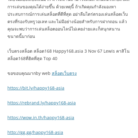
การเล่นของคุณได้ง่ายขึ้น ด้วยเหตุนี้ ถ้าเกิดคุณกำลังมองหา
ประสบการณ์การเล่นสล็อตที่ดีที่สุด อย่าลืมไตร่ตรองเล่นสล็อตเว็บ
ตรงที่รองรับทรูวอเลท และไม่มีอย่างน้อยสำหรับการฝากถอน แล้ว
คุณจะพบว่าการเล่นสล็อตออนไลน์ไม่เคยง่ายและก็สนุกสนาน
ขนาดนี้มาก่อน
เว็บตรงสล็อต สล็อต168 Happy168.asia 3 Nov 67 Lewis คาสิโน
สล็อต168ที่ฮิตที่สุด Top 40
ขอขอบคุณมากby web
สล็อตเว็บตรง
https://bit.ly/happy168-asia
https://rebrand.ly/happy168-asia
https://wow.in.th/happy168-asia
http://gg.gg/happy168-asia