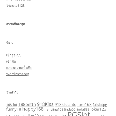
โจ๊กเกอร์123
ความเห็นล่าสุด
นิยาม
เข้าสู่ระบบ
เข้าฟีด
แสดงความเห็นฟีด
WordPress.org
ป้ายกำกับ
918Kiss
188betth
918kissauto
faro168
168slot
fullslotpg
happy168
funny18
Joker123
hengjing168
Jinda55
jinda888
PGSlot