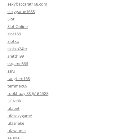
sexybaccarat168.com
sexygame1688
Slot
Slot Online
slot168
Slotxo
slotxo24hr
sretthi99
ssgame666
ssru
tangtem168
temmax69
tookhuay 88 ถูกหวย88
UFA11k
ufabet
ufasexygame
ufasnake
ufawinner
zeus66