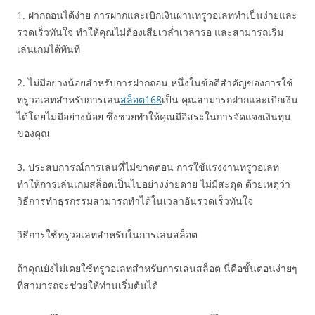
1. ฝากถอนได้ง่าย การฝากและเบิกเงินผ่านทรูวอเลททำเป็นง่ายและ
รวดเร็วทันใจ ทำให้คุณไม่ต้องเสียเวล่ำเวลารอ และสามารถเริ่ม
เล่นเกมได้ทันที
2. ไม่มีอย่างน้อยสำหรับการฝากถอน หนึ่งในข้อดีสำคัญของการใช้
ทรูวอเลทสำหรับการเล่น
สล็อต168
เป็น คุณสามารถฝากและเบิกเงิน
ได้โดยไม่มีอย่างน้อย ซึ่งช่วยทำให้คุณมีอิสระในการจัดแจงเงินทุน
ของคุณ
3. ประสบการณ์การเล่นที่ไม่ขาดตอน การใช้แรงงานทรูวอเลท
ทำให้การเล่นเกมสล็อตเป็นไปอย่างง่ายดาย ไม่มีสะดุด ด้วยเหตุว่า
วิธีการทำธุรกรรมสามารถทำได้ในเวลาอันรวดเร็วทันใจ
วิธีการใช้ทรูวอเลทสำหรับในการเล่นสล็อต
ถ้าคุณยังไม่เคยใช้ทรูวอเลทสำหรับการเล่นสล็อต นี่คือขั้นตอนง่ายๆ
ที่สามารถจะช่วยให้ท่านเริ่มต้นได้