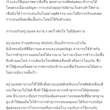
เร็วและก็มีคุณภาพมากยิ่งขึ้น คุณสามารถติดต่อคณะทำงานได้
โดยตรงเมื่อเจอปัญหา การเล่นhappy168ผ่านเว็บตรงทำให้ท่าน
เชื่อมั่นได้ว่าการเล่นเป็นไปอย่างยุติธรรม และไม่มีการปรับแต่งผล
การเล่นสล็อตเพื่อเอื้อประโยชน์ให้กับตัวแทน
การรองรับทรูวอเลท สบาย รวดเร็วทันใจ ไม่มีอันตราย
ทรูวอเลท (TrueMoney Wallet) เป็นบริการกระเป๋าเงิน
อิเล็กทรอนิกส์ที่มีความสะดวกและปลอดภัยสูง สามารถใช้สำหรับ
ในการทำธุรกรรมออนไลน์ได้มากมาย ไม่ว่าจะเป็นการชำระเงินซื้อ
สินค้าออนไลน์ การเติมเงินโทรศัพท์เคลื่อนที่ หรือการโอนเงิน ซึ่ง
ทำให้ผู้เล่นสล็อตสามารถฝากเงินเข้าระบบเพื่อเริ่มเล่นเกมได้อย่าง
ไม่ยากเย็นรวมทั้งเร็ว
ทรูวอเลทสามารถใช้ได้อีกทั้งผ่านแอปพลิเคชันบนโทรศัพท์เคลื่อนที่
และก็ผ่านเว็บไซต์ ซึ่งทำให้ผู้เล่นสามารถทำธุรกรรมได้ทุกหนทุก
แห่ง มีระบบระเบียบการปกป้องคุ้มครองความปลอดภัยที่มีมาตรฐาน
สูง ทำให้คุณมั่นใจได้ว่าการทำธุรกรรมของคุณจะได้รับการปกป้อง
คุ้มครองจากการโจรกรรมหรือการฉ้อโกง รองรับการใช้งานกับ