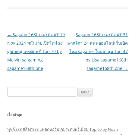
เมนู
←
Sagame168th เครดิตฟรี 19
Sagame168th เครดิตฟรี 31
นำทาง
Nov 2024 พนันเว็บเปิดใหม่ sa
พฤศจิกา 24 พนันออนไลน์เว็บเปิด
เรื่อง
gaming เครดิตฟรี Top 70 by
ใหม่ sagame ใหม่ล่าสุด Top 47
Melvin sa gaming
by Lisa sagame168th
sagame168th.one
sagame168th.one
→
ค้นหา
สำหรับ:
เรื่องล่าสุด
พุซซี่888 สล็อต888 แพลตฟอร์มเกมระดับพรีเมียม Top 60 by Noah