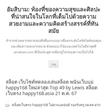
อัมสิบาม: ท้องที่ของความสุขและศิลปะ
ที่น่าสนใจในโลกที่เต็มไปด้วยความ
สวยงามและความคิดสร้างสรรค์ที่ทัน
สมัย
สำรวจช่วงหลากหลายของสิ่งที่ออกแบบมาเพื่อยกระดับไลฟ์สไตล์ของคุณ
และเพิ่มความสะดวกสบาย ค้นพบแนวโน้มและเทคโนโลยีล่าสุดที่
amsibam.com ที่เป็นประตูทางเลือกสู่โลกของความเป็นไปได้
ข้าม
เมนู
ไป
ยัง
เนื้อหา
สล็อต เว็บไซต์ทดลองเล่นสล็อต พนันเว็บแม่
happy168 ใหม่ล่าสุด Top 49 by Lewis สล็อต
เว็บตรง happy168.asia 21 ต.ค. 67
สล็อตเว็บตรง happy168 ไม่ผ่านเอเย่นต์ รองรับทรูวอเลท ฝาก