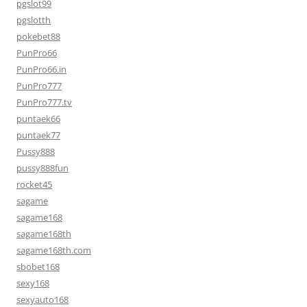
pgslot99
pgslotth
pokebet88
PunPro66
PunPro66.in
PunPro777
PunPro777.tv
puntaek66
puntaek77
Pussy888
pussy888fun
rocket45
sagame
sagame168
sagame168th
sagame168th.com
sbobet168
sexy168
sexyauto168