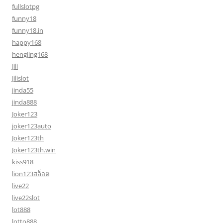
fullslotpg
funny18
funny18.in
happy168
hengjing168
Jili
Jilislot
jinda55
jinda888
Joker123
joker123auto
Joker123th
Joker123th.win
kiss918
lion123สล็อต
live22
live22slot
lot888
lotto888