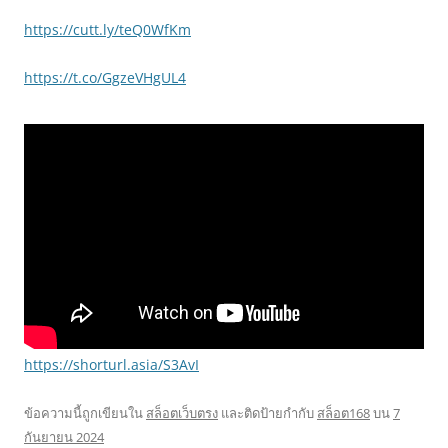
https://cutt.ly/teQ0WfKm
https://t.co/GgzeVHgUL4
https://shorturl.asia/S3AvI
ข้อความนี้ถูกเขียนใน
สล็อตเว็บตรง
และติดป้ายกำกับ
สล็อต168
บน
7
กันยายน 2024