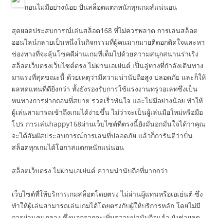
ถอนไม่มีอย่างน้อย ปั่นสล็อตแตกหนักทุกเกมส์แน่นอน
สุดยอดประสบการณ์เล่นสล็อต168 ที่ไม่ควรพลาด การเล่นสล็อต
ออนไลน์กลายเป็นหนึ่งในกิจกรรมที่ผู้คนมากมายติดอกติดใจและหา
ช่องทางที่จะลุ้นโชคดีผ่านเกมที่เต็มไปด้วยความสนุกสนานร่าเริง
สล็อตเว็บตรงเว็บไซต์ตรง ไม่ผ่านเอเย่นต์ เป็นลู่ทางที่กำลังเดินทาง
มาแรงที่สุดขณะนี้ ด้วยเหตุว่ามีความน่านับถือสูง ปลอดภัย และก็ให้
ผลทดแทนที่ดียิ่งกว่า ทั้งยังรองรับการใช้แรงงานทรูวอเลทซึ่งเป็น
หนทางการฝากถอนที่สบาย รวดเร็วทันใจ และไม่มีอย่างน้อย ทำให้
ผู้เล่นสามารถเข้าถึงเกมได้ง่ายขึ้น ไม่ว่าจะเป็นผู้เล่นมือใหม่หรือมือ
โปร การเล่นhappy168ผ่านเว็บไซต์ที่ตรงนี้ยังมั่นอกมั่นใจได้ว่าคุณ
จะได้สัมผัสประสบการณ์การเล่นที่ปลอดภัย แล้วก็การันตีว่าปั่น
สล็อตทุกเกมได้โอกาสแตกหนักแน่นอน
สล็อตเว็บตรง ไม่ผ่านเอเย่นต์ ความน่านับถือที่มากกว่า
เว็บไซต์ที่ให้บริการเกมสล็อตโดยตรง ไม่ผ่านผู้แทนหรือเอเย่นต์ ซึ่ง
ทำให้ผู้เล่นสามารถเล่นเกมได้โดยตรงกับผู้ให้บริการหลัก โดยไม่มี
การผ่านคนกลาง ซึ่งนอกจากจะเพิ่มความน่านับถือแล้ว ยังช่วยลด