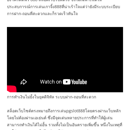
ประสบการณ์การเล่นเกาจิ้ง888ที่น่าเร้าใจแต่ว่ายังมีระบบระเบียบ
การฝาก-ถอนที่สะดวกและก็รวดเร็วทันใจ
การทำเงินไม่ยั้งในยุคดิจิทัล ระบบฝาก-ถอนที่สะดวก
สล็อตเว็บไซต์ตรงหมายถึงการเล่นpgslot888โดยตรงผ่านเว็บหลัก
โดยไม่ต้องผ่านเอเย่นต์ ซึ่งมีจุดเด่นหลายประการที่ทำให้ผู้เล่น
สามารถทำเงินได้ไม่อั้น รวมทั้งไม่เป็นอันตรายเพิ่มขึ้น หนึ่งในเหตุที่