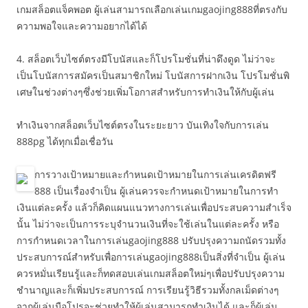
เกมสล็อตแจ็คพอต ผู้เล่นสามารถเลือกเล่นเกมgaojing888ที่ตรงกับ
ความพอใจและความอยากได้ได้
4. สล็อตเว็บไซต์ตรงมีโบนัสและก็โปรโมชั่นที่น่าดึงดูด ไม่ว่าจะ
เป็นโบนัสการสมัครเป็นสมาชิกใหม่ โบนัสการฝากเงิน โปรโมชั่นพิ
เศษในช่วงต่างๆซึ่งช่วยเพิ่มโอกาสสำหรับการทำเงินให้กับผู้เล่น
ทำเงินจากสล็อตเว็บไซต์ตรงในระยะยาว บันเทิงใจกับการเล่น
888pg ได้ทุกเมื่อเชื่อวัน
การวางเป้าหมายและกำหนดเป้าหมายในการเล่นเครดิตฟรี
888 เป็นเรื่องจำเป็น ผู้เล่นควรจะกำหนดเป้าหมายในการทำ
เงินแต่ละครั้ง แล้วก็คิดแผนแนวทางการเล่นเพื่อประสบความสำเร็จ
นั้น ไม่ว่าจะเป็นการระบุจำนวนเงินที่จะใช้เล่นในแต่ละครั้ง หรือ
การกำหนดเวลาในการเล่นgaojing888 ปรับปรุงความถนัดรวมทั้ง
ประสบการณ์สำหรับเพื่อการเล่นgaojing888เป็นสิ่งที่จำเป็น ผู้เล่น
ควรหมั่นเรียนรู้และก็ทดสอบเล่นเกมสล็อตใหม่ๆเพื่อปรับปรุงความ
ชำนาญและก็เพิ่มประสบการณ์ การเรียนรู้วิธีรวมทั้งกลเม็ดต่างๆ
จากผู้เล่นมือโปรจะช่วยทำให้ผู้เล่นสามารถทำเงินได้ และก็ผู้เล่น