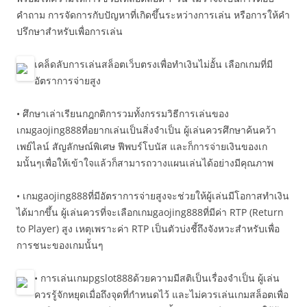
คำถาม การจัดการกับปัญหาที่เกิดขึ้นระหว่างการเล่น หรือการให้คำ
ปรึกษาสำหรับเพื่อการเล่น
เคล็ดลับการเล่นสล็อตเว็บตรงเพื่อทำเงินไม่อั้น เลือกเกมที่มี
อัตราการจ่ายสูง
• ศึกษาเล่าเรียนกฎกติการวมทั้งกรรมวิธีการเล่นของ
เกมgaojing888ที่อยากเล่นเป็นสิ่งจำเป็น ผู้เล่นควรศึกษาค้นคว้า
เพย์ไลน์ สัญลักษณ์พิเศษ ฟีพบร์โบนัส และก็การจ่ายเงินของเก
มนั้นๆเพื่อให้เข้าใจแล้วก็สามารถวางแผนเล่นได้อย่างมีคุณภาพ
• เกมgaojing888ที่มีอัตราการจ่ายสูงจะช่วยให้ผู้เล่นมีโอกาสทำเงิน
ได้มากขึ้น ผู้เล่นควรที่จะเลือกเกมgaojing888ที่มีค่า RTP (Return
to Player) สูง เหตุเพราะค่า RTP เป็นตัวบ่งชี้ถึงจังหวะสำหรับเพื่อ
การชนะของเกมนั้นๆ
• การเล่นเกมpgslot888ด้วยความมีสติเป็นเรื่องจำเป็น ผู้เล่น
ควรรู้จักหยุดเมื่อถึงจุดที่กำหนดไว้ และไม่ควรเล่นเกมสล็อตเพื่อ