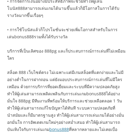
• การจัดการเงินอย่างมีประสิทธิภาพจะช่วยทำให้ผู้เล่น
โบนัส888สามารถเล่นเกมได้นานขึ้นแล้วก็มีโอกาสในการได้รับ
รางวัลมากขึ้นเรื่อยๆ
• การใช้โบนัสแล้วก็โปรโมชั่นจะช่วยเพิ่มโอกาสสำหรับในการ
เล่นbonus888รวมทั้งได้รับรางวัล
บริการที่เป็นเลิศของ 888pg และก็ประสบการณ์การเล่นที่ไม่เหมือน
ใคร
สล็อต 888 เว็บไซต์ตรง ไม่เฉพาะแต่มีเกมสล็อตที่แตกง่ายและไม่มี
อย่างต่ำในการฝากถอน แต่ยังมอบประสบการณ์การเล่นที่ไม่มีใคร
เหมือน ด้วยการบริการที่ยอดเยี่ยมและระบบที่มีความปลอดภัยสูง
ทำให้ผู้เล่นสามารถเพลิดเพลินกับการเล่นเกมbonus888ได้อย่าง
มั่นใจ 888pg มีทีมงานที่พร้อมให้บริการและช่วยเหลือตลอด 1 วัน
ทำให้ผู้เล่นสามารถแก้ไขปัญหาได้ทันที ระบบความปลอดภัยที่
นำสมัยและก็มีมาตรฐานสูง ทำให้ผู้เล่นสามารถเล่นเกมได้อย่างมั่น
อกมั่นใจ การอัพเดตเกมใหม่ๆอย่างสม่ำเสมอ ทำให้ผู้เล่นสามารถ
บันเทิงใจกับการเล่นเกม
bonus888
ที่หลากหลายและไม่เคยเบื่อ