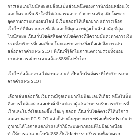
การเล่นเกมโบนัส888เปลี่ยนเป็นส่วนหนึ่งของการพักผ่อนหย่อนใจ
และก็ความรื่นเริงใจที่ไม่สมควรพลาด ด้วยการเจริญเติบโตของ
อุตสาหกรรมเกมออนไลน์ มีเว็บสล็อตให้เลือกมาก แต่การเลือก
เว็บไซต์ที่มีความน่าเชื่อถือและก็มีคุณภาพสูงเป็นสิ่งสำคัญที่สุด
โบนัส888 เป็นเว็บไซต์สล็อตเว็บไซต์ตรงที่มีความมั่นคงทางการเงิน
รวมทั้งบริการที่ยอดเยี่ยม โดยเฉพาะอย่างยิ่งเมื่อเอ่ยถึงการเล่น
สล็อตจากค่าย PG SLOT ที่เป็นที่รู้จักในการแตกง่ายรวมทั้งมอบ
ประสบการณ์การเล่นสล็อต888ที่ไม่ซ้ำใคร
เว็บไซต์สล็อตตรง ไม่ผ่านเอเย่นต์ เป็นเว็บไซต์ตรงที่ให้บริการเกม
จากค่าย PG SLOT
เลือกเล่นสล็อตกับเว็บตรงมีจุดเด่นมากไม่น้อยเลยทีเดียว หนึ่งในนั้น
คือการไม่ต้องผ่านเอเย่นต์ ซึ่งแปลว่าผู้เล่นสามารถรับการบริการที่
เร็วและโปร่งใสเยอะขึ้นเรื่อยๆ สล็อต เป็นเว็บไซต์ตรงที่ให้บริการ
เกมจากค่าย PG SLOT แล้วก็ค่ายอื่นๆมากมาย พร้อมทั้งรับประกันว่า
ทุกเกมได้โอกาสแตกง่าย แล้วก็มีระบบฝากถอนที่ไม่มีอย่างน้อย
ทำให้การเล่นเกมโบนัส888เป็นไปอย่างราบรื่นรวมทั้งสะดวก