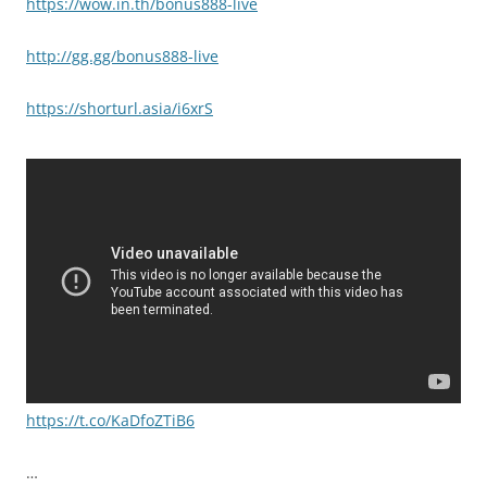
https://wow.in.th/bonus888-live
http://gg.gg/bonus888-live
https://shorturl.asia/i6xrS
https://t.co/KaDfoZTiB6
…