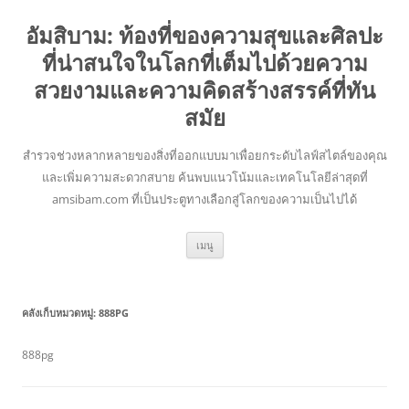
อัมสิบาม: ท้องที่ของความสุขและศิลปะ
ที่น่าสนใจในโลกที่เต็มไปด้วยความ
สวยงามและความคิดสร้างสรรค์ที่ทัน
สมัย
สำรวจช่วงหลากหลายของสิ่งที่ออกแบบมาเพื่อยกระดับไลฟ์สไตล์ของคุณ
และเพิ่มความสะดวกสบาย ค้นพบแนวโน้มและเทคโนโลยีล่าสุดที่
amsibam.com ที่เป็นประตูทางเลือกสู่โลกของความเป็นไปได้
ข้าม
เมนู
ไป
ยัง
เนื้อหา
คลังเก็บหมวดหมู่:
888PG
888pg