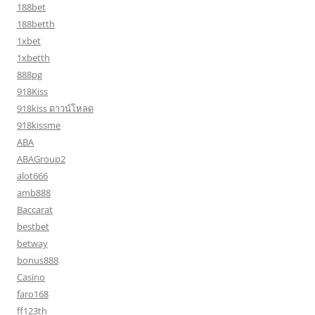
188bet
188betth
1xbet
1xbetth
888pg
918Kiss
918kiss ดาวน์โหลด
918kissme
ABA
ABAGroup2
alot666
amb888
Baccarat
bestbet
betway
bonus888
Casino
faro168
ff123th