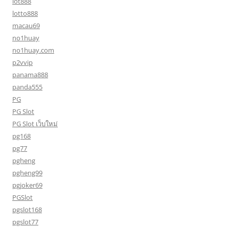
lot888
lotto888
macau69
no1huay
no1huay.com
p2vvip
panama888
panda555
PG
PG Slot
PG Slot เว็บใหม่
pg168
pg77
pgheng
pgheng99
pgjoker69
PGSlot
pgslot168
pgslot77