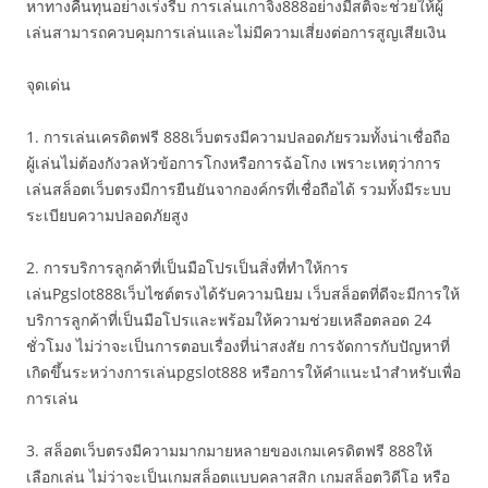
หาทางคืนทุนอย่างเร่งรีบ การเล่นเกาจิ้ง888อย่างมีสติจะช่วยให้ผู้
เล่นสามารถควบคุมการเล่นและไม่มีความเสี่ยงต่อการสูญเสียเงิน
จุดเด่น
1. การเล่นเครดิตฟรี 888เว็บตรงมีความปลอดภัยรวมทั้งน่าเชื่อถือ
ผู้เล่นไม่ต้องกังวลหัวข้อการโกงหรือการฉ้อโกง เพราะเหตุว่าการ
เล่นสล็อตเว็บตรงมีการยืนยันจากองค์กรที่เชื่อถือได้ รวมทั้งมีระบบ
ระเบียบความปลอดภัยสูง
2. การบริการลูกค้าที่เป็นมือโปรเป็นสิ่งที่ทำให้การ
เล่นPgslot888เว็บไซต์ตรงได้รับความนิยม เว็บสล็อตที่ดีจะมีการให้
บริการลูกค้าที่เป็นมือโปรและพร้อมให้ความช่วยเหลือตลอด 24
ชั่วโมง ไม่ว่าจะเป็นการตอบเรื่องที่น่าสงสัย การจัดการกับปัญหาที่
เกิดขึ้นระหว่างการเล่นpgslot888 หรือการให้คำแนะนำสำหรับเพื่อ
การเล่น
3. สล็อตเว็บตรงมีความมากมายหลายของเกมเครดิตฟรี 888ให้
เลือกเล่น ไม่ว่าจะเป็นเกมสล็อตแบบคลาสสิก เกมสล็อตวิดีโอ หรือ