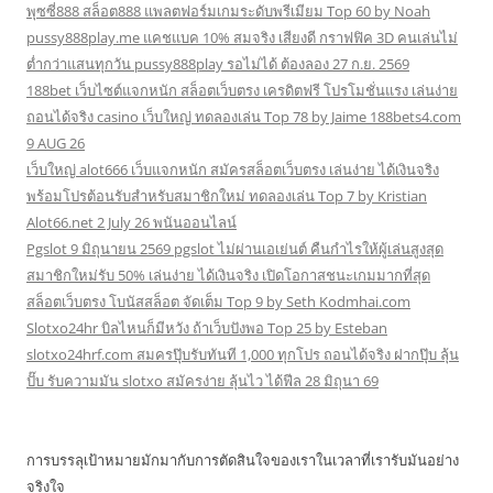
พุซซี่888 สล็อต888 แพลตฟอร์มเกมระดับพรีเมียม Top 60 by Noah
pussy888play.me แคชแบค 10% สมจริง เสียงดี กราฟฟิค 3D คนเล่นไม่
ต่ำกว่าแสนทุกวัน pussy888play รอไม่ได้ ต้องลอง 27 ก.ย. 2569
188bet เว็บไซต์แจกหนัก สล็อตเว็บตรง เครดิตฟรี โปรโมชั่นแรง เล่นง่าย
ถอนได้จริง casino เว็บใหญ่ ทดลองเล่น Top 78 by Jaime 188bets4.com
9 AUG 26
เว็บใหญ่ alot666 เว็บแจกหนัก สมัครสล็อตเว็บตรง เล่นง่าย ได้เงินจริง
พร้อมโปรต้อนรับสำหรับสมาชิกใหม่ ทดลองเล่น Top 7 by Kristian
Alot66.net 2 July 26 พนันออนไลน์
Pgslot 9 มิถุนายน 2569 pgslot ไม่ผ่านเอเย่นต์ คืนกำไรให้ผู้เล่นสูงสุด
สมาชิกใหม่รับ 50% เล่นง่าย ได้เงินจริง เปิดโอกาสชนะเกมมากที่สุด
สล็อตเว็บตรง โบนัสสล็อต จัดเต็ม Top 9 by Seth Kodmhai.com
Slotxo24hr บิลไหนก็มีหวัง ถ้าเว็บปังพอ Top 25 by Esteban
slotxo24hrf.com สมครปุ๊บรับทันที 1,000 ทุกโปร ถอนได้จริง ฝากปุ๊บ ลุ้น
ปั๊บ รับความมัน slotxo สมัครง่าย ลุ้นไว ได้ฟีล 28 มิถุนา 69
การบรรลุเป้าหมายมักมากับการตัดสินใจของเราในเวลาที่เรารับมันอย่าง
จริงใจ