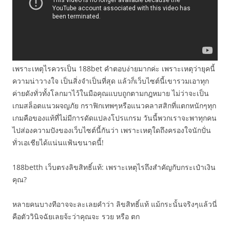
เพราะเหตุไรควรเป็น 188bet คำตอบง่ายมากค่ะ เพราะเหตุว่ายุคนี้
ความน่าวางใจ เป็นสิ่งจำเป็นที่สุด แล้วก็เว็บไซต์นี้เขารวมเอาทุก
ค่ายดังทั่วทั้งโลกมาไว้ในมือคุณแบบถูกตามกฎหมาย ไม่ว่าจะเป็น
เกมสล็อตแนวผจญภัย กราฟิกเทพๆหรือแนวคลาสสิกที่แตกหนักๆทุก
เกมคือของแท้ที่ไม่มีการดัดแปลงโปรแกรม วันนี้พวกเราจะพาทุกคน
ไปส่องความปังของเว็บไซต์นี้กันว่า เพราะเหตุใดถึงครองใจนักปั่น
ทั่วเอเชียได้แน่นแฟ้นขนาดนี้!
188betth เว็บตรงลิขสิทธิ์แท้: เพราะเหตุไรถึงสำคัญกับกระเป๋าเงิน
คุณ?
หลายคนบางทีอาจจะละเลยคำว่า ลิขสิทธิ์แท้ แม้กระนั้นจริงๆแล้วนี่
คือตัววินิจฉัยเลยจ้ะว่าคุณจะ รวย หรือ ตก