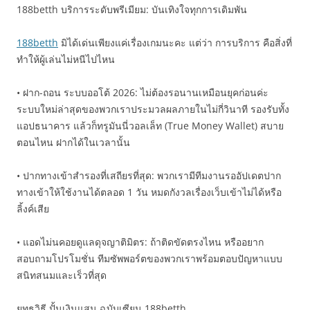
188betth บริการระดับพรีเมียม: บันเทิงใจทุกการเดิมพัน
188betth
มิได้เด่นเพียงแค่เรื่องเกมนะคะ แต่ว่า การบริการ คือสิ่งที่
ทำให้ผู้เล่นไม่หนีไปไหน
• ฝาก-ถอน ระบบออโต้ 2026: ไม่ต้องรอนานเหมือนยุคก่อนค่ะ
ระบบใหม่ล่าสุดของพวกเราประมวลผลภายในไม่กี่วินาที รองรับทั้ง
แอปธนาคาร แล้วก็ทรูมันนี่วอลเล็ท (True Money Wallet) สบาย
ตอนไหน ฝากได้ในเวลานั้น
• ปากทางเข้าสำรองที่เสถียรที่สุด: พวกเรามีทีมงานรออัปเดตปาก
ทางเข้าให้ใช้งานได้ตลอด 1 วัน หมดกังวลเรื่องเว็บเข้าไม่ได้หรือ
ลิ้งค์เสีย
• แอดไม่นคอยดูแลดุจญาติมิตร: ถ้าติดขัดตรงไหน หรืออยาก
สอบถามโปรโมชั่น ทีมซัพพอร์ตของพวกเราพร้อมตอบปัญหาแบบ
สนิทสนมและเร็วที่สุด
ยุทธวิธี ปั้นเงินแสน ฉบับเซียน 188betth