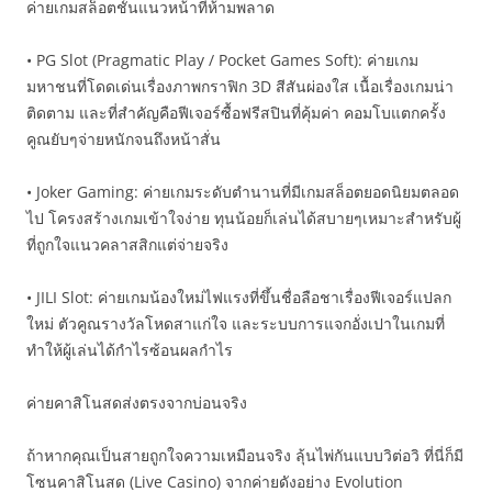
ค่ายเกมสล็อตชั้นแนวหน้าที่ห้ามพลาด
• PG Slot (Pragmatic Play / Pocket Games Soft): ค่ายเกม
มหาชนที่โดดเด่นเรื่องภาพกราฟิก 3D สีสันผ่องใส เนื้อเรื่องเกมน่า
ติดตาม และที่สำคัญคือฟีเจอร์ซื้อฟรีสปินที่คุ้มค่า คอมโบแตกครั้ง
คูณยับๆจ่ายหนักจนถึงหน้าสั่น
• Joker Gaming: ค่ายเกมระดับตำนานที่มีเกมสล็อตยอดนิยมตลอด
ไป โครงสร้างเกมเข้าใจง่าย ทุนน้อยก็เล่นได้สบายๆเหมาะสำหรับผู้
ที่ถูกใจแนวคลาสสิกแต่จ่ายจริง
• JILI Slot: ค่ายเกมน้องใหม่ไฟแรงที่ขึ้นชื่อลือชาเรื่องฟีเจอร์แปลก
ใหม่ ตัวคูณรางวัลโหดสาแก่ใจ และระบบการแจกอั่งเปาในเกมที่
ทำให้ผู้เล่นได้กำไรซ้อนผลกำไร
ค่ายคาสิโนสดส่งตรงจากบ่อนจริง
ถ้าหากคุณเป็นสายถูกใจความเหมือนจริง ลุ้นไพ่กันแบบวิต่อวิ ที่นี่ก็มี
โซนคาสิโนสด (Live Casino) จากค่ายดังอย่าง Evolution