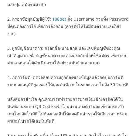
คลิกปุ่ม สมัครสมาชิก
2. กรอกข้อมูลบัญชีผู้ใช้:
188bet
ตั้ง Username รวมทั้ง Password
ที่คุณต้องการใช้เพื่อการล็อกอิน (ควรตั้งให้ไม่มีอันตรายและก็จำ
ง่าย)
3. ผูกบัญชีธนาคาร: กรอกชื่อ-นามสกุล และเลขที่บัญชีของคุณ
(สำคัญมาก: ชื่อบัญชีธนาคารจะต้องตรงกับชื่อที่ใช้สมัคร เพื่อระบบ
ฝาก-ถอนออโต้ดำเนินงานได้อย่างแม่นยำและแม่น)
4. กดการันตี: ตรวจสอบความถูกต้องของข้อมูลแล้วกดปุ่มการันตี
ระบบจะอนุมัติยูสเซอร์ให้คุณทันทีภายในระยะเวลาไม่ถึง 30 วินาที!
หลังสมัครสำเร็จ คุณสามารถทำรายการฝากเงินเข้าเครดิตได้ใน
ทันทีผ่านระบบ QR Code หรือโอนผ่านแบงค์ เงินจะเข้าสู่กระเป๋า
เกมโดยอัตโนมัติ ไม่ต้องส่งสลิปให้แอดมินสำรวจให้เสียเวลา พร้อม
ฝ่าเกมโปรดได้เลยในทันที
3 แนวทางชั้นเซียนปั่นสล็อต 188betth มอบเงินโตไว คว้าผลกำไร