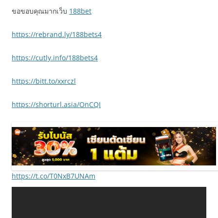
ขอขอบคุณมากเว็บ
188bet
https://rebrand.ly/188bets4
https://cutly.info/188bets4
https://bitt.to/xxrczl
https://shorturl.asia/OnCQI
https://t.co/T0NxB7UNAm