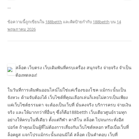
…
ข้อความนี้ถูกเขียนใน
188betth
และติดป้ายกำกับ
188betth
บน
14
พฤษภาคม 2026
สล็อต เว็บตรง เว็บเดิมพันที่ครบเครื่อง สนุกจริง จ่ายจริง จำเป็น
ต้องทดลอง!
ในวันที่การเดิมพันออนไลน์ไม่ใช่แค่เรื่องของโชค แม้กระนั้นเป็น
จังหวะ ด้ามจับต้องได้ เว็บไซต์ที่คุณเลือกเล่นก็เลยไม่ควรเป็นเพียง
แค่เว็บไซต์ธรรมดา จะต้องเป็นเว็บที่ มั่นคงจริง บริการครบ จ่ายเงิน
จริง และให้มากกว่าที่อื่นๆ ซึ่งก็คือ188betth เว็บเดียวศูนย์รวมทุก
อย่างให้ครบในที่เดียว ตั้งแต่กีฬา คาสิโน สล็อต ไปจนกระทั่งอีส
ปอร์ต ถ้าคุณเป็นผู้ที่ไม่ต้องการเสี่ยงกับเว็บไซต์หลอก หรือเบื่อเว็บที่
ล็อคยูส แจกโปรแม้กระนั้นถอนมิได้ สล็อต เป็นคำตอบ เว็บที่