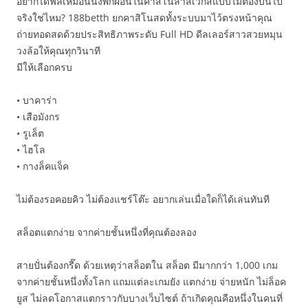
อยากได้ฟีลเหมือนนั่งพักผ่อนในคาสิโนลาสเวกัสแบบไม่ต้องบินไป
จริงใช่ไหม? 188betth ยกคาสิโนสดทั้งระบบมาไว้ตรงหน้าคุณ
ถ่ายทอดสดด้วยประสิทธิภาพระดับ Full HD ดีลเลอร์สาวสวยหมุน
วงล้อให้คุณทุกวินาที
มีให้เลือกครบ
• บาคาร่า
• เสือมังกร
• รูเล็ต
• ไฮโล
• กางล็คแจ็ค
ไม่ต้องรอคอยคิว ไม่ต้องแชร์โต๊ะ อยากเล่นเมื่อใดก็ได้เล่นทันที
สล็อตแตกง่าย จากค่ายชั้นหนึ่งที่คุณต้องลอง
สายปั่นต้องกรี๊ด ด้วยเหตุว่าสล็อตใน สล็อต มีมากกว่า 1,000 เกม
จากค่ายชั้นหนึ่งทั้งโลก แถมแต่ละเกมยัง แตกง่าย จ่ายหนัก ไม่ล็อค
ยูส ไม่ลดโอกาสแตกราวกับบางเว็บไซต์ ถ้าเกิดคุณคือหนึ่งในคนที่