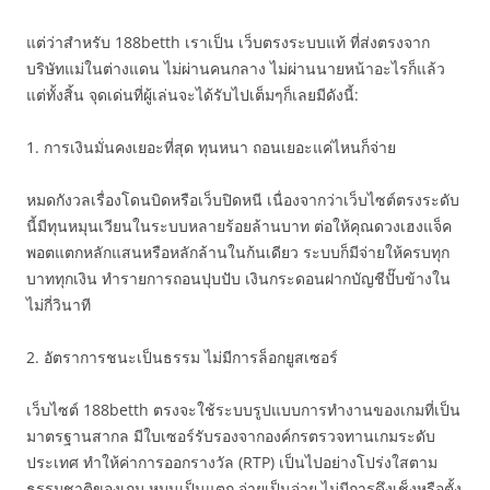
แต่ว่าสำหรับ 188betth เราเป็น เว็บตรงระบบแท้ ที่ส่งตรงจาก
บริษัทแม่ในต่างแดน ไม่ผ่านคนกลาง ไม่ผ่านนายหน้าอะไรก็แล้ว
แต่ทั้งสิ้น จุดเด่นที่ผู้เล่นจะได้รับไปเต็มๆก็เลยมีดังนี้:
1. การเงินมั่นคงเยอะที่สุด ทุนหนา ถอนเยอะแค่ไหนก็จ่าย
หมดกังวลเรื่องโดนบิดหรือเว็บปิดหนี เนื่องจากว่าเว็บไซต์ตรงระดับ
นี้มีทุนหมุนเวียนในระบบหลายร้อยล้านบาท ต่อให้คุณดวงเฮงแจ็ค
พอตแตกหลักแสนหรือหลักล้านในก้นเดียว ระบบก็มีจ่ายให้ครบทุก
บาททุกเงิน ทำรายการถอนปุบปับ เงินกระดอนฝากบัญชีปั๊บข้างใน
ไม่กี่วินาที
2. อัตราการชนะเป็นธรรม ไม่มีการล็อกยูสเซอร์
เว็บไซต์ 188betth ตรงจะใช้ระบบรูปแบบการทำงานของเกมที่เป็น
มาตรฐานสากล มีใบเซอร์รับรองจากองค์กรตรวจทานเกมระดับ
ประเทศ ทำให้ค่าการออกรางวัล (RTP) เป็นไปอย่างโปร่งใสตาม
ธรรมชาติของเกม หมุนเป็นแตก จ่ายเป็นจ่าย ไม่มีการดึงเช็งหรือตั้ง