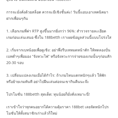
การจะมั่งคั่งด้วยสล็อต ควรจะมีเชิงชั้นค่ะ! วันนี้แอบเอาเทคนิคมา
ฝากเพื่อนๆกัน
1. เลือกเกมที่ค่า RTP สูงขึ้นมากยิ่งกว่า 96%: สำรวจรายละเอียด
เกมก่อนเล่นเสมอ ซึ่งใน 188betth เราเผยข้อมูลส่วนนี้แบบโปร่งใส
2. เริ่มจากเบทน้อยเพื่อดูเชิง: อย่าพึ่งรีบเทหมดหน้าตัก ให้ทดลองปั่น
เบทต่ำๆเพื่อมอง “จังหวะไพ่” หรือจังหวะการจ่ายของเกมนั้นๆก่อนสัก
20-30 รอบ
3. เปลี่ยนแปลงเกมเมื่อได้กำไร: ถ้าเกมไหนแตกหนักๆแล้ว ให้พัก
หรือย้ายเกมทันที อย่าไปฝืนเล่นต่อจนเขากินคืนนะจ๊ะ
โปรโมชั่น 188betth สุดเด็ด: ทุนน้อยก็มั่งคั่งเหมาะนี่!
เราเข้าใจว่าทุกคนอยากได้ความคุ้มราคา 188bet เลยจัดหนักโปร
โมชั่นให้ทั้งสมาชิกเก่าแล้วก็ใหม่