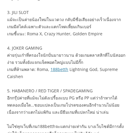
3. JILI SLOT
แม้จะเป็นค่ายน้องใหม่ในแวดวง กลับมีชื่อเสียงอย่างเร็วเนื่องจาก
เกมมีสไตล์เฉพาะตัวและแตกโหดเหี้ยมเกินเบอร์
เกมชี้แนะ: Roma X, Crazy Hunter, Golden Empire
4. JOKER GAMING
ค่ายรุ่นเก๋าที่ครองใจนักปั่นมายาวนาน ด้วยเกมคลาสสิกที่โบนัสออก
ง่าย รวมทั้งยังแจกแจ็คพอตใหญ่แบบไม่มีกั๊ก
เกมที่ห้ามพลาด: Roma,
188betth
Lightning God, Supreme
Caishen
5. HABANERO / RED TIGER / SPADEGAMING
อีกกรุ๊ปค่ายที่แม้จะไม่ดังเปรี้ยงแบบ PG หรือ PP แต่ว่าถ้าหากได้
ทดลองเมื่อใด…ชอบแปลงเป็นเกมโปรดของคนอีกจำนวนไม่น้อย
เนื่องจากว่าแตกไม่แพ้กัน และมีธีมเกมที่แปลกใหม่ น่าเล่น
ไม่ใช่ทุกเว็บที่เกม188betthจะแตกง่ายเท่ากัน บางเว็บไซต์มีการตั้ง