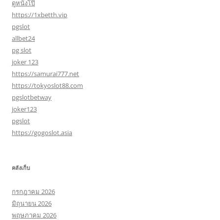
ดูหนังโป๊
https://1xbetth.vip
pgslot
allbet24
pg slot
joker 123
https://samurai777.net
https://tokyoslot88.com
pgslotbetway
joker123
pgslot
https://gogoslot.asia
คลังเก็บ
กรกฎาคม 2026
มิถุนายน 2026
พฤษภาคม 2026