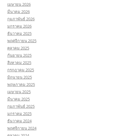
เมษายน 2026
มีนาคม 2026
กุมภาพันธ์ 2026
มกราคม 2026
ธันวาคม 2025
พฤศจิกายน 2025
ตุลาคม 2025
กันยายน 2025
สิงหาคม 2025
กรกฎาคม 2025
มิถุนายน 2025
พฤษภาคม 2025
เมษายน 2025
มีนาคม 2025
กุมภาพันธ์ 2025
มกราคม 2025
ธันวาคม 2024
พฤศจิกายน 2024
ตุลาคม 2024