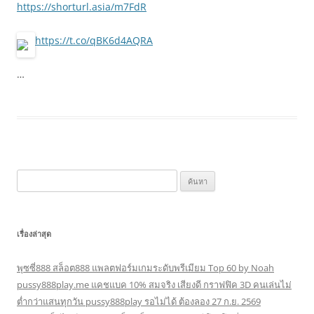
https://shorturl.asia/m7FdR
https://t.co/qBK6d4AQRA
…
ค้นหา
สำหรับ:
เรื่องล่าสุด
พุซซี่888 สล็อต888 แพลตฟอร์มเกมระดับพรีเมียม Top 60 by Noah
pussy888play.me แคชแบค 10% สมจริง เสียงดี กราฟฟิค 3D คนเล่นไม่
ต่ำกว่าแสนทุกวัน pussy888play รอไม่ได้ ต้องลอง 27 ก.ย. 2569