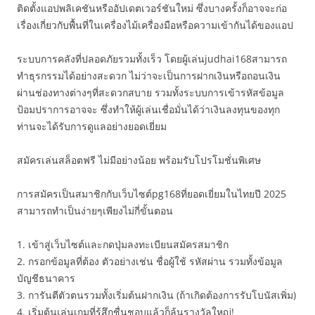
ติดตั้งแอปพลิเคชันหรืออัปเดตเวอร์ชันใหม่ ซึ่งบางครั้งก็อาจจะก่อ
เรื่องเกี่ยวกับพื้นที่ในเครื่องไม้เครื่องมือหรือความเข้ากันได้ของแอป
ระบบการคลังที่ปลอดภัยรวมทั้งเร็ว โดยผู้เล่นjudhai168สามารถ
ทำธุรกรรมได้อย่างสะดวก ไม่ว่าจะเป็นการฝากเงินหรือถอนเงิน
ผ่านช่องทางต่างๆที่สะดวกสบาย รวมทั้งระบบการเข้ารหัสข้อมูล
ป้อมปราการอาจจะ ซึ่งทำให้ผู้เล่นเชื่อมั่นได้ว่าเงินลงทุนของทุก
ท่านจะได้รับการดูแลอย่างยอดเยี่ยม
สมัครเล่นสล็อตฟรี ไม่มีอย่างน้อย พร้อมรับโปรโมชั่นพิเศษ
การสมัครเป็นสมาชิกกับเว็บไซต์pg168ที่ยอดเยี่ยมในไทยปี 2025
สามารถทำเป็นง่ายๆเพียงไม่กี่ขั้นตอน
1. เข้าสู่เว็บไซต์และกดปุ่มลงทะเบียนสมัครสมาชิก
2. กรอกข้อมูลที่ต้อง ตัวอย่างเช่น ชื่อผู้ใช้ รหัสผ่าน รวมทั้งข้อมูล
บัญชีธนาคาร
3. การันตีตัวตนรวมทั้งเริ่มต้นฝากเงิน (ถ้าเกิดต้องการรับโบนัสเพิ่ม)
4. เริ่มต้นเล่นเกมที่รู้สึกชื่นชอบแล้วก็ลุ้นรางวัลใหญ่!