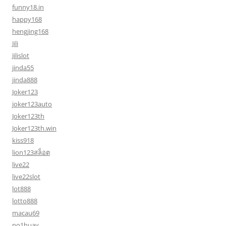
funny18.in
happy168
hengjing168
Jili
Jilislot
jinda55
jinda888
Joker123
joker123auto
Joker123th
Joker123th.win
kiss918
lion123สล็อต
live22
live22slot
lot888
lotto888
macau69
no1huay