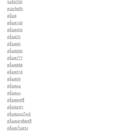
รอยัล558
สปอร์ตบุ๊ก
สล็อต
สล็อต168
สล็อต456
สล็อต55
สล็อต66
สล็อต666
สล็อต777
สล็อต888
สล็อต918
สล็อต99
สล็อตpg
สล็อตxo
สล็อตพุซซี่
สล็อตยูฟ่า
สล็อตออนไลน์
สล็อตเครดิตฟรี
สล็อตเว็บตรง