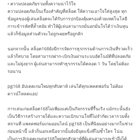
• ความปลอดภัยรวมทั้งความน่าไว้ใจ
ความปลอดภัยเป็นเรื่องสำคัญที่สล็อต ให้ความเอาใจใส่สูงสุด ทุก
ข้อมูลของผู้เล่นสล็อตจะได้รับการปกป้องคุ้มครองด้วยเทคโนโลยี
การเข้ารหัสที่ล้ำสมัย ทำให้ผู้เล่นสามารถมั่นอกมั่นใจได้ว่าเงินทุน
แล้วก็ข้อมูลส่วนตัวจะไม่ถูกเผยหรือถูกลัก
นอกจากนั้น สล็อต168ยังมีการจัดการธุรกรรมด้านการเงินที่รวดเร็ว
แล้วก็สบาย โดยสามารถฝาก-เบิกเงินผ่านระบบอัตโนมัติที่ปลอดภัย
และไม่ยุ่งยาก ผู้เล่นสามารถทำธุรกรรมได้ตลอด 1 วัน โดยไม่ต้อง
รอนาน
pg168 อัปเดตเกมใหม่ทุกสัปดาห์ เล่นได้ทุกแพลตฟอร์ม ไม่ต้อง
ดาวน์โหลดแอป
การเล่นเกมสล็อต168ไม่เพียงแค่เป็นกิจกรรมที่รื้นเริง แม้กระนั้นยัง
เป็นวิธีการสร้างรายได้และความเบิกบานใจที่ไม่จำกัดเวลารวมทั้ง
สถานที่ แพลตฟอร์มเกมออนไลน์ pg168 เป็นที่นิยมอย่างมากในช่วง
ก่อนหน้านี้ แล้วก็นอกเหนือจากนั้นยังมีจุดแข็งที่ไม่ซ้ำใคร โน่น
เป็นการอัปเดตเกมpg168ใหม่ทุกสัปดาห์ที่ผู้เล่นสามารถเข้าถึงได้