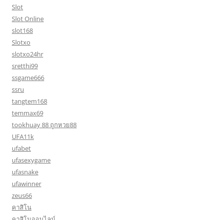
Slot
Slot Online
slot168
Slotxo
slotxo24hr
sretthi99
ssgame666
ssru
tangtem168
temmax69
tookhuay 88 ถูกหวย88
UFA11k
ufabet
ufasexygame
ufasnake
ufawinner
zeus66
คาสิโน
คาสิโนออนไลน์