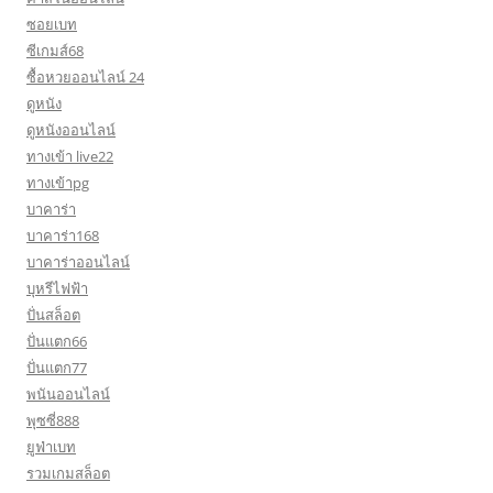
ซอยเบท
ซีเกมส์68
ซื้อหวยออนไลน์ 24
ดูหนัง
ดูหนังออนไลน์
ทางเข้า live22
ทางเข้าpg
บาคาร่า
บาคาร่า168
บาคาร่าออนไลน์
บุหรีไฟฟ้า
ปั่นสล็อต
ปั่นแตก66
ปั่นแตก77
พนันออนไลน์
พุซซี่888
ยูฟ่าเบท
รวมเกมสล็อต