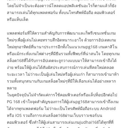
โดยไม่จำเป็นจะต้องดาวน์โหลดแอปพลิเคชันอะไรก็ตามแล้วก็ยัง
สามารถเล่นได้ทุกแพลตฟอร์ม ทั้งบนโทรศัพท์มือถือ คอมพิวเตอร์
หรือแท็บเล็ต
แพลตฟอร์มที่ให้ความสำคัญกับการพัฒนาและก็พรีเซนเทชั่นเกม
ใหม่ๆเพื่อผู้เล่นไม่เคยทราบสึกอิดหนาระอาใจ ด้วยการอัปเดตเกม
ใหม่ทุกอาทิตย์ที่นานาประการอีกทั้งในแนวเกมpg168 เกมคาสิโน
หรือแม้กระทั่งเกมไพ่ต่างๆที่มีธีมรวมทั้งฟีพบร์ที่น่าสนใจ โดยทุกเกม
สล็อต168ที่ได้รับการอัปเดตจะถูกวางแบบมาให้สามารถเข้าถึงได้
ง่าย พร้อมให้ผู้เล่นได้สัมผัสประสบการณ์การเล่นที่สดใหม่ตลอด
ระยะเวลา ไม่ว่าจะเป็นผู้เล่นใหม่หรือผู้เล่นเก่า ก็สามารถเข้ามาท้า
รวมทั้งสนุกสนานกับเกมสล็อตใหม่ๆที่มีให้เลือกเล่นได้อย่างหลาก
หลาย
ในยุคปัจจุบันไม่จำกัดแค่การใช้คอมพิวเตอร์หรือแล็ปท็อปอีกต่อไป
PG 168 เข้าใจจุดสำคัญของการให้ผู้เล่นpg168สามารถเข้าถึงเกม
ได้จากทุกแพลตฟอร์ม ไม่ว่าจะเป็นโทรศัพท์มือถือระบบ Android
หรือ iOS รวมถึงการเล่นสล็อต168ผ่านเว็บบราวเซอร์บน
คอมพิวเตอร์ ซึ่งทำให้ผู้เล่นสามารถเล่นเกมjudhai168ได้ทุกที่ที่