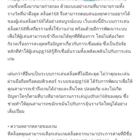
เกมชั้นหนึ่งมากมายก่ายกอง ด้วยแบบอย่างเกมที่มากมายรวมทั้ง
รางวัลที่น่าดึงดูด สล็อต168 จึงสามารถตอบสนองทุกความอยากได้
ของผู้เล่นสล็อต168ได้อย่างสมบูรณ์แบบ เว็บแห่งนี้มีระบบการเล่น
สล็อต168ที่เสถียรรวมทั้งใช้งานง่าย พร้อมด้วยมีการพัฒนาระบบ
เพื่อให้ผู้เล่นสามารถเข้าถึงเกมได้ทุกที่ที่ต้องการ โดยไม่ต้องวิตก
กังวลเรื่องการสะดุดหรือปัญหาเกี่ยวกับการเชื่อมต่อ ซึ่งเป็นปัจจัย
หลักที่ทำให้ผู้เล่นpg168รู้สึกเชื่อมั่นรวมทั้งเพลิดเพลินไปกับการเล่น
เกม
เด่นกว่าที่อื่นๆเป็นระบบการเล่นสล็อตที่ไม่มีสะดุด ไม่ว่าคุณจะเล่น
ผ่านมือถือหรือคอมพิวเตอร์ ระบบของpg168 ได้รับการพัฒนาเพื่อให้
คุณสามารถเข้าถึงเกมได้ง่ายและลื่นไหล ปลอดภัย และไม่เกิด
ปัญหาใดๆก็ตามที่บางทีอาจก่อกวนการเล่นjudhai168ของคุณ ซึ่ง
ช่วยทำให้คุณสามารถขมักเขม้นไปกับการลุ้นรางวัลใหญ่ได้อย่าง
เต็มเปี่ยม
• ความหลากหลายของเกม
ที่สล็อตคุณสามารถเลือกเล่นเกมสล็อตจากนานาประการค่ายที่มีชื่อ