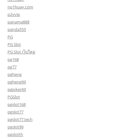
no1huay.com
p2vvip
panama888
panda555
PG
PG Slot
PG Slot เว็บใหม่
pg168
pg77
pgheng
pgheng99
pgjoker69
PGSlot
pgslot168
pgslot77
pgslot77.tech
pgslot99
pgslotth