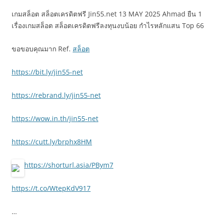
เกมสล็อต สล็อตเครดิตฟรี Jin55.net 13 MAY 2025 Ahmad ยืน 1
เรื่องเกมสล็อต สล็อตเครดิตฟรีลงทุนงบน้อย กำไรหลักแสน Top 66
ขอขอบคุณมาก Ref.
สล็อต
https://bit.ly/jin55-net
https://rebrand.ly/jin55-net
https://wow.in.th/jin55-net
https://cutt.ly/brphx8HM
https://shorturl.asia/PBym7
https://t.co/WtepKdV917
…