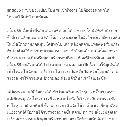
jinda55 มีระบบระเบียบโบนัสที่เข้าถึงง่าย ไม่ต้องรอนานก็ได้
โอกาสได้เข้าโหมดพิเศษ
สล็อต55 สิ่งหนึ่งที่รู้สึกได้แจ่มชัดเลยก็คือ “ระบบโบนัสที่เข้าถึงง่าย”
ซึ่งถือเป็นลักษณะเด่นที่ทำให้การเล่นสล็อตไม่มีเบื่อ แล้วก็มีความลุ้น
ในเมื่อใดก็ตามกดหมุน โดยทั่วไปแล้ว สล็อตหลายแพลตฟอร์มมักจะ
จำเป็นต้องใช้เวลานานพอควรกว่าจะเข้าโหมดโบนัส ครั้งคราวจะ
ต้องหมุนหลายสิบหรือหลายร้อยรอบถึงจะได้เจอฟีพบร์พิเศษ แต่กับ
สล็อต55 ผมสังเกตได้ว่าจังหวะของเกมออกจะเปิดโอกาสให้ผู้เล่นได้
เข้าโหมดโบนัสบ่อยครั้งกว่า ไม่ว่าจะเป็นฟรีสปิน หรือโหมดตัวคูณ
รางวัล ทำให้การเล่นมีความต่อเนื่องแล้วก็น่าเร้าใจเยอะขึ้น
ไม่ต้องรอนานก็มีโอกาสได้เข้าโหมดพิเศษจริงๆบางครั้งบางคราว
แค่เพียงหมุนไปไม่นาน เครื่องหมายโบนัสก็เรียงตัวกันครบรวมทั้ง
พาไปสู่รอบพิเศษทันที ซึ่งระยะเวลานั้นนับได้ว่าเป็นช่วงที่สนุกที่สุด
เนื่องจากได้โอกาสได้รับรางวัลมากขึ้นหลายเท่า รวมทั้งยังมีลูกเล่น
เสริมอย่างการสุ่มตัวคูณ หรือการขยายวงล้อที่ช่วยเพิ่มจังหวะชนะ