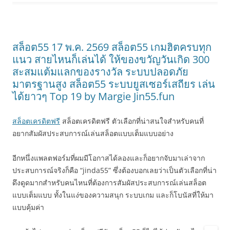
สล็อต55 17 พ.ค. 2569 สล็อต55 เกมฮิตครบทุก
แนว สายไหนก็เล่นได้ ให้ของขวัญวันเกิด 300
สะสมแต้มแลกของรางวัล ระบบปลอดภัย
มาตรฐานสูง สล็อต55 ระบบยูสเซอร์เสถียร เล่น
ได้ยาวๆ Top 19 by Margie Jin55.fun
สล็อตเครดิตฟรี
สล็อตเครดิตฟรี ตัวเลือกที่น่าสนใจสำหรับคนที่
อยากสัมผัสประสบการณ์เล่นสล็อตแบบเต็มแบบอย่าง
อีกหนึ่งแพลตฟอร์มที่ผมมีโอกาสได้ลองและก็อยากจับมาเล่าจาก
ประสบการณ์จริงก็คือ “jinda55” ซึ่งต้องบอกเลยว่าเป็นตัวเลือกที่น่า
ดึงดูดมากสำหรับคนไหนที่ต้องการสัมผัสประสบการณ์เล่นสล็อต
แบบเต็มแบบ ทั้งในแง่ของความสนุก ระบบเกม และก็โบนัสที่ให้มา
แบบคุ้มค่า