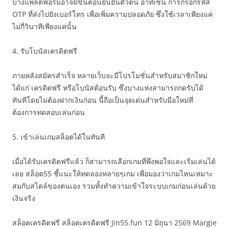
บางแพลตฟอร์มอาจมีขั้นตอนยืนยันตัวตน อาทิเช่น การกรอกรหัส
OTP ที่ส่งไปยังเบอร์โทร เพื่อเพิ่มความปลอดภัย ซึ่งใช้เวลาเพียงแค่
ไม่กี่วินาทีเพียงแค่นั้น
4. รับโบนัสเครดิตฟรี
ภายหลังสมัครสำเร็จ หลายเว็บจะมีโปรโมชั่นสำหรับสมาชิกใหม่
ได้แก่ เครดิตฟรี หรือโบนัสต้อนรับ ซึ่งบางแห่งสามารถกดรับได้
ทันทีโดยไม่ต้องฝากเงินก่อน นี้ถือเป็นจุดเด่นสำหรับมือใหม่ที่
ต้องการทดสอบเล่นก่อน
5. เข้าเล่นเกมสล็อตได้ในทันที
เมื่อได้รับเครดิตฟรีแล้ว ก็สามารถเลือกเกมที่พึงพอใจและเริ่มเล่นได้
เลย สล็อต55 ชี้แนะให้ทดลองหลายๆเกม เพื่อมองว่าเกมไหนเหมาะ
สมกับสไตล์ของตนเอง รวมทั้งทำความเข้าใจระบบเกมก่อนเล่นด้วย
เงินจริง
สล็อตเครดิตฟรี สล็อตเครดิตฟรี Jin55.fun 12 มิถุนา 2569 Margie