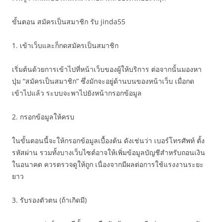
ขั้นตอน สมัครเป็นสมาชิก รับ jinda55
1. เข้าเว็บและก็กดสมัครเป็นสมาชิก
เริ่มต้นด้วยการเข้าไปที่หน้าเว็บของผู้ให้บริการ ต่อจากนั้นมองหา
ปุ่ม “สมัครเป็นสมาชิก” ซึ่งมักจะอยู่ด้านบนของหน้าเว็บ เมื่อกด
เข้าไปแล้ว ระบบจะพาไปยังหน้ากรอกข้อมูล
2. กรอกข้อมูลให้ครบ
ในขั้นตอนนี้จะให้กรอกข้อมูลเบื้องต้น ดังเช่นว่า เบอร์โทรศัพท์ ตั้ง
รหัสผ่าน รวมทั้งบางเว็บไซต์อาจให้เพิ่มข้อมูลบัญชีสำหรับถอนเงิน
ในอนาคต ควรตรวจดูให้ถูก เนื่องจากมีผลต่อการใช้แรงงานระยะ
ยาว
3. รับรองตัวตน (ถ้าเกิดมี)