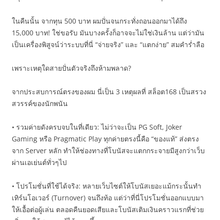
ในคืนนั้น จากทุน 500 บาท ผมปั่นจนกระทั่งถอนออกมาได้ถึง
15,000 บาท! ใช่ขอรับ มันบางครั้งก็อาจจะไม่ใช่เงินล้าน แต่ว่ามัน
เป็นเครื่องพิสูจน์ว่าระบบที่นี่ “จ่ายจริง” และ “แตกง่าย” สมคำร่ำลือ
เพราะเหตุใดสายปั่นตัวจริงถึงห้ามพลาด?
จากประสบการณ์ตรงของผม นี่เป็น 3 เหตุผลที่ สล็อต168 เป็นสรวง
สวรรค์ของนักพนัน
• รวมค่ายดังครบจบในที่เดียว: ไม่ว่าจะเป็น PG Soft, Joker
Gaming หรือ Pragmatic Play ทุกค่ายตรงนี้คือ “ของแท้” ส่งตรง
จาก Server หลัก ทำให้ช่องทางที่โบนัสจะแตกกระจายมีสูงกว่าเว็บ
ผ่านเอเย่นต์ทั่วๆไป
• โปรโมชั่นที่ใช้ได้จริง: หลายเว็บไซต์ให้โบนัสเยอะแม้กระนั้นทำ
เทิร์นโอเวอร์ (Turnover) จนถึงท้อ แต่ว่าที่นี่โปรโมชั่นออกแบบมา
ให้เอื้อต่อผู้เล่น ตลอดคืนยอดเสียและโบนัสเติมเงินคราวแรกที่ช่วย