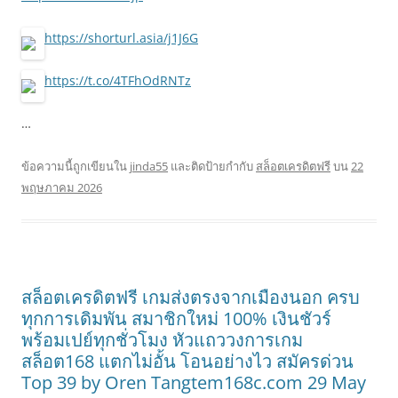
https://shorturl.asia/j1J6G
https://t.co/4TFhOdRNTz
…
ข้อความนี้ถูกเขียนใน
jinda55
และติดป้ายกำกับ
สล็อตเครดิตฟรี
บน
22
พฤษภาคม 2026
สล็อตเครดิตฟรี เกมส่งตรงจากเมืองนอก ครบ
ทุกการเดิมพัน สมาชิกใหม่ 100% เงินชัวร์
พร้อมเปย์ทุกชั่วโมง หัวแถววงการเกม
สล็อต168 แตกไม่อั้น โอนอย่างไว สมัครด่วน
Top 39 by Oren Tangtem168c.com 29 May