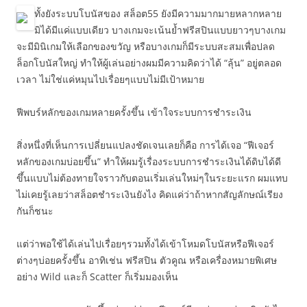
ทั้งยังระบบโบนัสของ สล็อต55 ยังมีความมากมายหลากหลาย
มิได้มีแค่แบบเดียว บางเกมจะเน้นย้ำฟรีสปินแบบยาวๆบางเกม
จะมีมินิเกมให้เลือกของขวัญ หรือบางเกมก็มีระบบสะสมเพื่อปลด
ล็อกโบนัสใหญ่ ทำให้ผู้เล่นอย่างผมมีความคิดว่าได้ “ลุ้น” อยู่ตลอด
เวลา ไม่ใช่แค่หมุนไปเรื่อยๆแบบไม่มีเป้าหมาย
ฟีพบร์หลักของเกมหลายครั้งขึ้น เข้าใจระบบการชำระเงิน
สิ่งหนึ่งที่เห็นการเปลี่ยนแปลงชัดเจนเลยก็คือ การได้เจอ “ฟีเจอร์
หลักของเกมบ่อยขึ้น” ทำให้ผมรู้เรื่องระบบการชำระเงินได้ดิบได้ดี
ขึ้นแบบไม่ต้องทายใจราวกับตอนเริ่มเล่นใหม่ๆในระยะแรก ผมแทบ
ไม่เคยรู้เลยว่าสล็อตชำระเงินยังไง คิดแค่ว่าถ้าหากสัญลักษณ์เรียง
กันก็ชนะ
แต่ว่าพอใช้ได้เล่นไปเรื่อยๆรวมทั้งได้เข้าโหมดโบนัสหรือฟีเจอร์
ต่างๆบ่อยครั้งขึ้น อาทิเช่น ฟรีสปิน ตัวคูณ หรือเครื่องหมายพิเศษ
อย่าง Wild และก็ Scatter ก็เริ่มมองเห็น