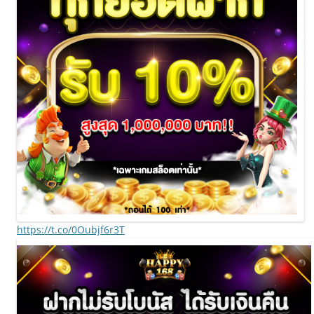
https://t.co/0Oubjf6r3T