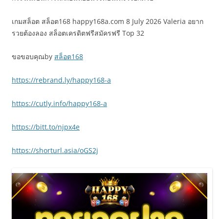
เกมสล็อต สล็อต168 happy168a.com 8 July 2026 Valeria อยาก
รวยต้องลอง สล็อตเครดิตฟรีสมัครฟรี Top 32
ขอขอบคุณby
สล็อต168
https://rebrand.ly/happy168-a
https://cutly.info/happy168-a
https://bitt.to/njpx4e
https://shorturl.asia/oGS2j