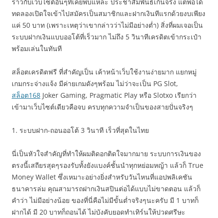
ราวกับเว็บไซต์อื่นๆที่เคยพบแหละ ประชาสัมพันธ์เกินจริง แต่พอได้
ทดลองเปิดใจเข้าไปสมัครเป็นสมาชิกและฝากเงินทีแรกด้วยงบเพียง
แค่ 50 บาท (เพราะเหตุว่าเขากล่าวว่าไม่มีอย่างต่ำ) สิ่งที่ผมเจอเป็น
ระบบฝากเงินแบบออโต้ที่เร็วมาก ไม่ถึง 5 วินาทีเครดิตเข้ากระเป๋า
พร้อมเล่นในทันที
สล็อตเครดิตฟรี ที่สำคัญเป็น เค้าหน้าเว็บใช้งานง่ายมาก แยกหมู่
เกมกระจ่างแจ้ง มีค่ายเกมดังๆพร้อม ไม่ว่าจะเป็น PG Slot,
สล็อต168
Joker Gaming, Pragmatic Play หรือ Slotxo เรียกว่า
เข้ามาเว็บไซต์เดียวคือจบ ครบทุกความจำเป็นของสายปั่นจริงๆ
1. ระบบฝาก-ถอนออโต้ 3 วินาที เร็วที่สุดในไทย
นี่เป็นหัวใจสำคัญที่ทำให้ผมติดอกติดใจมากมาย ระบบการเงินของ
ตรงนี้เสถียรสุดๆรองรับทั้งยังแบงค์ชั้นนำทุกหย่อมหญ้า แล้วก็ True
Money Wallet ซึ่งเหมาะอย่างยิ่งสำหรับวันไหนที่แอปพลิเคชัน
ธนาคารล่ม คุณสามารถฝากเงินสปินต่อได้แบบไม่ขาดตอน แล้วก็
คำว่า ไม่มีอย่างน้อย ของที่นี่คือไม่มีขั้นต่ำจริงๆนะครับ มี 1 บาทก็
ฝากได้ มี 20 บาทก็ถอนได้ ไม่บังคับยอดทำเทิร์นให้ปวดศรีษะ