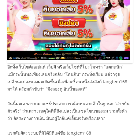
อีกทั้งเว็บไซต์เอเย่นต์ เว็บผี หรือเว็บไซต์ที่โปรโมทว่า “แตกหนัก”
แม้กระนั้นพอเพียงเล่นจริงกลับ “โดนกิน” กระทั่งเรียบ แต่ว่าจุด
เปลี่ยนแปลงของผมเกิดขึ้นเมื่อเพื่อนซี้คนหนึ่งส่งลิงก์ tangtem168
มาให้ พร้อมกำชับว่า “มึงลองดู อันนี้ของแท้”
วันนี้ผมเลยอยากมาแชร์ประสบการณ์แบบเจาะลึกในฐานะ “สายปั่น
ตัวจริง” ว่าเพราะเหตุใดที่นี่ถึงแปลงเป็นเซฟโซนของผม รวมทั้งคำ
ว่า อิสระทางการเงิน มันอยู่ใกล้แค่เอื้อมจริงหรือเปล่า?
แรกสัมผัส: ระบบที่มิได้มีดีแค่ชื่อ tangtem168