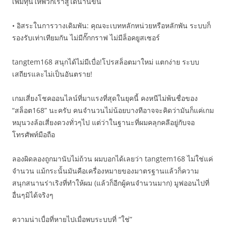
เพิ่มทุนให้พวกเราสู้ได้นานขึ้น
• อิสระในการวางเดิมพัน: คุณจะเบทหลักหน่วยหรือหลักพัน ระบบก็
รองรับเท่าเทียมกัน ไม่มีกั๊กกราฟ ไม่มีล็อคยูสเซอร์
tangtem168 สนุกได้ไม่มีเบื่อ!โปรสล็อตมาใหม่ แตกง่าย ระบบ
เสถียรและไม่เป็นอันตราย!
เกมเสี่ยงโชคออนไลน์ที่มาแรงที่สุดในยุคนี้ คงหนีไม่พ้นชื่อของ
“สล็อต168” นะครับ คนจำนวนไม่น้อยบางทีอาจจะคิดว่ามันก็แค่เกม
หมุนวงล้อเสี่ยงดวงทั่วๆไป แต่ว่าในฐานะที่ผมคลุกคลีอยู่กับจอ
โทรศัพท์มือถือ
ลองผิดลองถูกมานับไม่ถ้วน ผมบอกได้เลยว่า tangtem168 ไม่ใช่แค่
จำนวน แม้กระนั้นมันคือเครื่องหมายของมาตรฐานแล้วก็ความ
สนุกสนานร่าเริงที่ทำให้ผม (แล้วก็อีกผู้คนจำนวนมาก) มูฟออนไปที่
อื่นๆมิได้จริงๆ
ความน่าเบื่อที่หายไปเมื่อพบระบบที่ “ใช่”