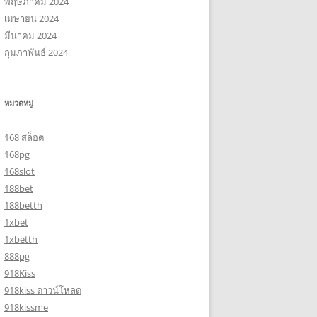
พฤษภาคม 2024
เมษายน 2024
มีนาคม 2024
กุมภาพันธ์ 2024
หมวดหมู่
168 สล็อต
168pg
168slot
188bet
188betth
1xbet
1xbetth
888pg
918Kiss
918kiss ดาวน์โหลด
918kissme