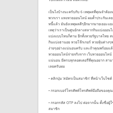
เป็นไงบ้างนะครับกับ 6 เหตุผลที่คุณจำต้
พวกเรา แทงหวยออนไลน์ ผมค้ำประกันเลยจ๊
ทนี้แล้ว มันยังเหตุผลดีๆอีกมากมายเยอ
เหตุว่าเราเป็นศูนย์กลางสลากกินแบ่งออนไ
แบ่งแบบไหนก็ตาม อีกทั้งหวยรัฐบาลไทย ส
กินแบ่งฮานอย หวยโจ๊กเกอร์ หวยหุ้นต่างๆ
ง่ายๆอย่างแน่นอนครับ และถ้าคุณพร้อมแล้
หวยออนไลน์จ่ายจริงจาก เว็บหวยออนไลน์ เช
แน่นอน มีครบทุกลอตเตอรี่ที่คุณอยาก สามา
เลยครับผม
• คลิกปุ่ม ‘สมัครเป็นสมาชิก’ ที่หน้าเว็บไซต์
• กรอกเบอร์โทรศัพท์โทรศัพท์มือถือของคุณล
• กรอกรหัส OTP ลงไป ต่อจากนั้น ตั้งชื่อผู
สมาชิก