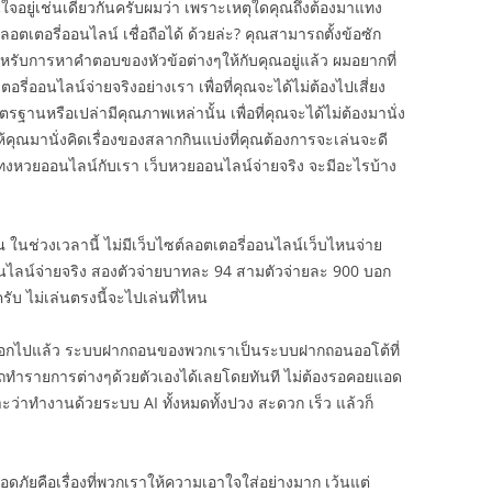
อยู่เช่นเดียวกันครับผมว่า เพราะเหตุใดคุณถึงต้องมาแทง
ตอรี่ออนไลน์ เชื่อถือได้ ด้วยล่ะ? คุณสามารถตั้งข้อซัก
หรับการหาคำตอบของหัวข้อต่างๆให้กับคุณอยู่แล้ว ผมอยากที่
ี่ออนไลน์จ่ายจริงอย่างเรา เพื่อที่คุณจะได้ไม่ต้องไปเสี่ยง
ตรฐานหรือเปล่ามีคุณภาพเหล่านั้น เพื่อที่คุณจะได้ไม่ต้องมานั่ง
ห้คุณมานั่งคิดเรื่องของสลากกินแบ่งที่คุณต้องการจะเล่นจะดี
แทงหวยออนไลน์กับเรา เว็บหวยออนไลน์จ่ายจริง จะมีอะไรบ้าง
ณ ในช่วงเวลานี้ ไม่มีเว็บไซต์ลอตเตอรี่ออนไลน์เว็บไหนจ่าย
ออนไลน์จ่ายจริง สองตัวจ่ายบาทละ 94 สามตัวจ่ายละ 900 บอก
ับ ไม่เล่นตรงนี้จะไปเล่นที่ไหน
ด้บอกไปแล้ว ระบบฝากถอนของพวกเราเป็นระบบฝากถอนออโต้ที่
ารถทำรายการต่างๆด้วยตัวเองได้เลยโดยทันที ไม่ต้องรอคอยแอด
าะว่าทำงานด้วยระบบ AI ทั้งหมดทั้งปวง สะดวก เร็ว แล้วก็
ภัยคือเรื่องที่พวกเราให้ความเอาใจใส่อย่างมาก เว้นแต่