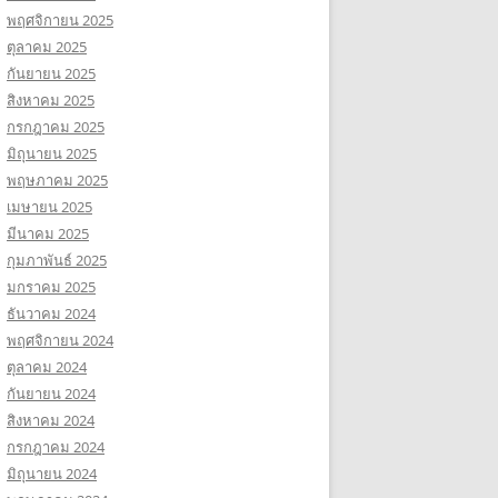
พฤศจิกายน 2025
ตุลาคม 2025
กันยายน 2025
สิงหาคม 2025
กรกฎาคม 2025
มิถุนายน 2025
พฤษภาคม 2025
เมษายน 2025
มีนาคม 2025
กุมภาพันธ์ 2025
มกราคม 2025
ธันวาคม 2024
พฤศจิกายน 2024
ตุลาคม 2024
กันยายน 2024
สิงหาคม 2024
กรกฎาคม 2024
มิถุนายน 2024