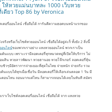
โกง ให้หวยแม่นบาทละ 1000 เว็บหวย
ี่เดียว Top 86 by Veronica
ลอตเตอรี่ออนไลน์ เชื่อถือได้ การันตีความฮอตบนหน้าแรกของ
งหรือเว็บไซต์หวยออนไลน์ เชื่อถือได้อยู่ล่ะก็ ทั้งยัง 2 สิ่งนี้
ออนไลน์
ของพวกเราอย่าง แทงหวยออนไลน์ พวกเราเป็น
มต้นแบบ เพราะเรามีลอตเตอรี่ทุกหมวดหมู่ที่เปิดให้บริการ ไม่
อมสิน หวยลาวพัฒนา หวยฮานอย หวยโจ๊กเกอร์ ลอตเตอรี่หุ้น
บบชิวๆมีอัตราการจ่ายเยอะที่สุดในไทย จ่ายหนัก จ่ายจริง รวม
ต้นแบบได้ทุกเมื่อเชื่อวัน มีลอตเตอรี่ให้เลือกเล่นตลอด 1 วัน มี
อนตอนไหน ถอนมากแค่ไหน ก็สามารถถอนได้เลยในทันที สมัคร
ราเว็บไซต์ลอตเตอรี่ออนไลน์ เชื่อถือได้ จาก แทงหวย