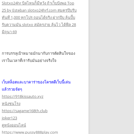
Slotxo24hr บิลไหนก็มีหวัง ถ้าเว็บปังพอ Top
25 by Esteban slotxo24hrf.com สมครปุ๊บรับ
ทันที 1,000 ทุกโปร ถอนได้จริง ฝากปุ๊บ ลุ้นปั๊บ
รับความมัน slotxo สมัครง่าย ลุ้นไว ได้ฟีล 28
มิถุนา 69
การบรรลุเป้าหมายมักมากับการตัดสินใจของ
เราในเวลาที่เรารับมันอย่างจริงใจ
เว็บสล็อตและบาคาร่าของโครตดีเว็บนี้เล่น
แล้วรวยจัดๆ
https://918kissauto.xyz
หนังชนโรง
https://sagame168th.club
joker123
ดูหนังออนไลน์
https://www.pussy888play.com