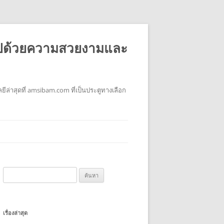
็มไปด้วยความสวยงามและ
าสุดที่ amsibam.com ที่เป็นประตูทางเลือก
ค้นหา
สำหรับ:
เรื่องล่าสุด