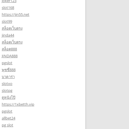
joker123
slot168
https://jin55.net
slot99
สล็อตเว็บตรง
jinda44
สล็อตเว็บตรง
สล็อต888
JINDA888
pgslot
พุซซี่888
บาคาร่า
slotxo
slotpg
ดูหนังโป๊
https://1xbetth.vip
pgslot
allbet24
pg slot