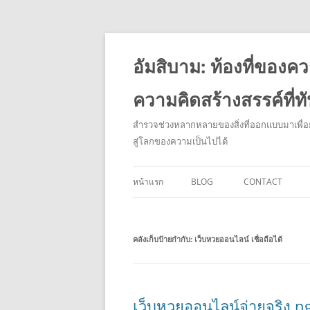
อัมสิบาม: ท้องที่ของ
ความคิดสร้างสรรค์ที่ท
สำรวจช่วงหลากหลายของสิ่งที่ออกแบบมาเพื่อ
สู่โลกของความเป็นไปได้
หน้าแรก
BLOG
CONTACT
คลังเก็บป้ายกำกับ:
เว็บหวยออนไลน์ เชื่อถือได้
เว็บหวยออนไลน์จ่ายจริง n