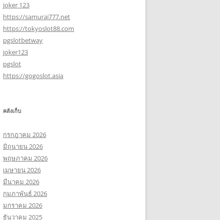
joker 123
https://samurai777.net
https://tokyoslot88.com
pgslotbetway
joker123
pgslot
https://gogoslot.asia
คลังเก็บ
กรกฎาคม 2026
มิถุนายน 2026
พฤษภาคม 2026
เมษายน 2026
มีนาคม 2026
กุมภาพันธ์ 2026
มกราคม 2026
ธันวาคม 2025