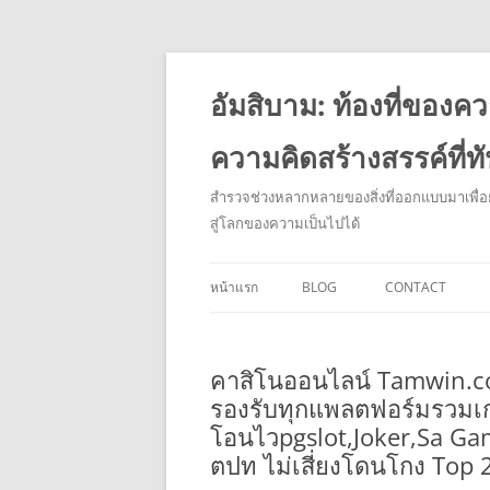
อัมสิบาม: ท้องที่ของ
ความคิดสร้างสรรค์ที่ท
สำรวจช่วงหลากหลายของสิ่งที่ออกแบบมาเพื่อ
สู่โลกของความเป็นไปได้
หน้าแรก
BLOG
CONTACT
คาสิโนออนไลน์ Tamwin.co
รองรับทุกแพลตฟอร์มรวมเก
โอนไวpgslot,Joker,Sa Gam
ตปท ไม่เสี่ยงโดนโกง Top 