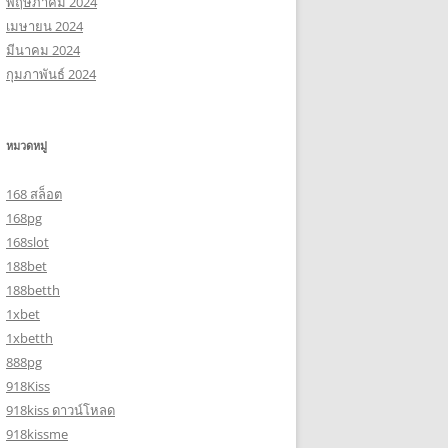
พฤษภาคม 2024
เมษายน 2024
มีนาคม 2024
กุมภาพันธ์ 2024
หมวดหมู่
168 สล็อต
168pg
168slot
188bet
188betth
1xbet
1xbetth
888pg
918Kiss
918kiss ดาวน์โหลด
918kissme