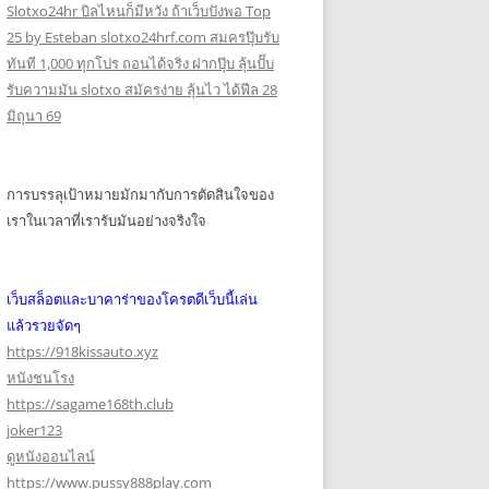
Slotxo24hr บิลไหนก็มีหวัง ถ้าเว็บปังพอ Top
25 by Esteban slotxo24hrf.com สมครปุ๊บรับ
ทันที 1,000 ทุกโปร ถอนได้จริง ฝากปุ๊บ ลุ้นปั๊บ
รับความมัน slotxo สมัครง่าย ลุ้นไว ได้ฟีล 28
มิถุนา 69
การบรรลุเป้าหมายมักมากับการตัดสินใจของ
เราในเวลาที่เรารับมันอย่างจริงใจ
เว็บสล็อตและบาคาร่าของโครตดีเว็บนี้เล่น
แล้วรวยจัดๆ
https://918kissauto.xyz
หนังชนโรง
https://sagame168th.club
joker123
ดูหนังออนไลน์
https://www.pussy888play.com