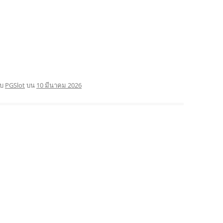
ับ
PGSlot
บน
10 มีนาคม 2026