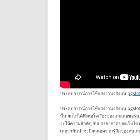
ประสบการณ์การใช้แรงงานจริงบน
pgslo
ประสบการณ์การใช้แรงงานจริงบน pgslot เ
นั้น ผมไม่ได้พึงพอใจเรื่องของเกมเลยขอรั
จะให้ความสำคัญกับบรรยากาศของเว็บไซต์
เหตุว่ามันน่าจะมีผลต่อความรู้สึกของคนเล