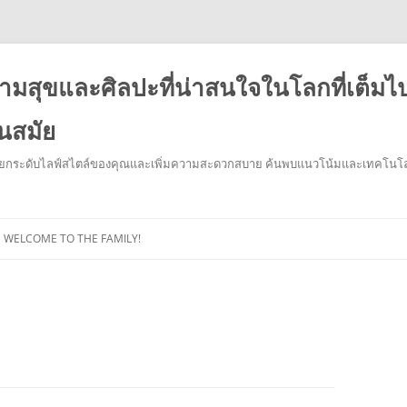
ความสุขและศิลปะที่น่าสนใจในโลกที่เต
ันสมัย
ยกระดับไลฟ์สไตล์ของคุณและเพิ่มความสะดวกสบาย ค้นพบแนวโน้มและเทคโนโลยีล่
ข้าม
ไป
WELCOME TO THE FAMILY!
ยัง
เนื้อหา