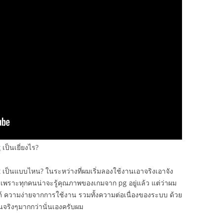
t
เป็นเยี่ยงไร?
ป็นแบบไหน? ในระหว่างที่ผมเริ่มลองใช้งานเอาจริงเอาจัง
บ เพราะทุกคนน่าจะรู้คุณภาพของเกมจาก pg อยู่แล้ว แต่ว่าผม
 ความง่ายจากการใช้งาน รวมทั้งความต่อเนื่องของระบบ ด้วย
่นจริงๆมากกว่านั่นเองครับผม