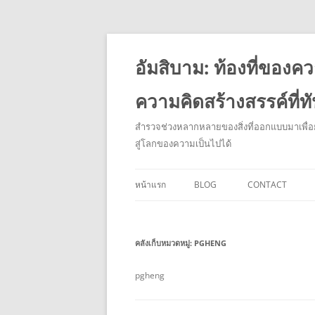
อัมสิบาม: ท้องที่ของ
ความคิดสร้างสรรค์ที่ท
สำรวจช่วงหลากหลายของสิ่งที่ออกแบบมาเพื่อ
สู่โลกของความเป็นไปได้
หน้าแรก
BLOG
CONTACT
คลังเก็บหมวดหมู่:
PGHENG
pgheng