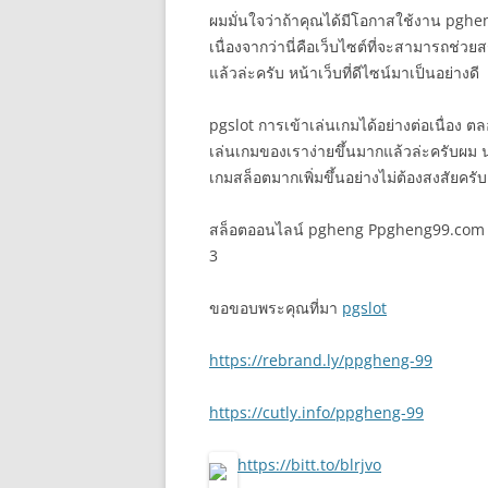
ผมมั่นใจว่าถ้าคุณได้มีโอกาสใช้งาน pgh
เนื่องจากว่านี่คือเว็บไซต์ที่จะสามารถช่วย
แล้วล่ะครับ หน้าเว็บที่ดีไซน์มาเป็นอย่างดี
pgslot การเข้าเล่นเกมได้อย่างต่อเนื่อง ต
เล่นเกมของเราง่ายขึ้นมากแล้วล่ะครับผม
เกมสล็อตมากเพิ่มขึ้นอย่างไม่ต้องสงสัยครั
สล็อตออนไลน์ pgheng Ppgheng99.com 5 
3
ขอขอบพระคุณที่มา
pgslot
https://rebrand.ly/ppgheng-99
https://cutly.info/ppgheng-99
https://bitt.to/blrjvo