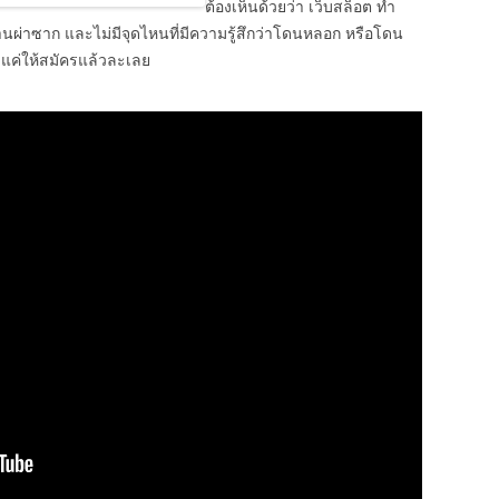
ต้องเห็นด้วยว่า เว็บสล็อต ทำ
นผ่าซาก และไม่มีจุดไหนที่มีความรู้สึกว่าโดนหลอก หรือโดน
้ำแค่ให้สมัครแล้วละเลย