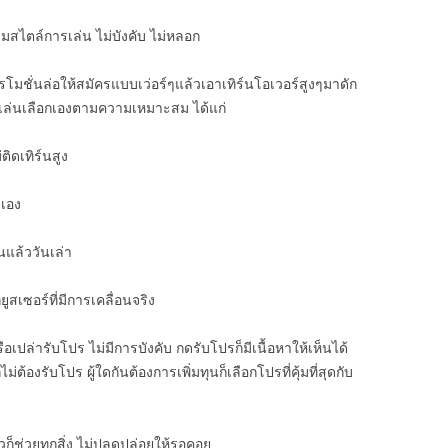
ามสไตล์การเล่น ไม่บังคับ ไม่หลอก
ปรโมชั่นล่อให้สมัครแบบเว่อร์ๆแล้วเอาเทิร์นโอเวอร์สูงๆมาดัก
้เล่นเลือกเองตามความเหมาะสม ได้แก่
ิดเทิร์นสูง
ดเอง
นแล้ววันเล่า
สเซอร์ที่มีการเคลื่อนจริง
อเปล่ารับโปร ไม่มีการบังคับ กดรับโปรก็มีเนื้อหาให้เห็นได้
้องรับโปร ผู้ใดกันต้องการเพิ่มทุนก็เลือกโปรที่คุ้มที่สุดกับ
็ช่วยทุกสิ่ง ไม่ปลดปล่อยให้รอคอย