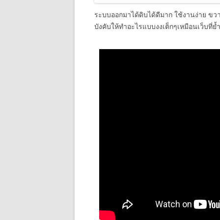
ระบบออกมาได้ดิบได้ดีมาก ใช้งานง่าย ขวา
บังคับให้ทำอะไรแบบงงเต็กๆเหมือนเว็บที่ย