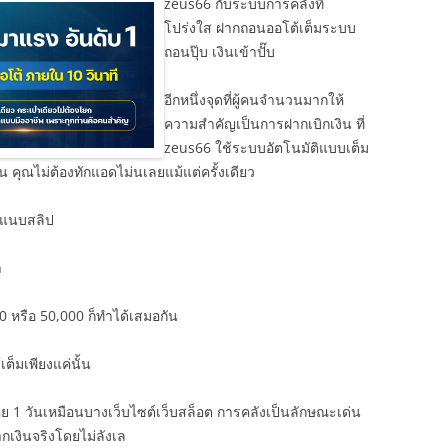
zeus66 กับระบบการคลังที่
โปร่งใส ฝากถอนออโต้เต็มระบบ
ถอนปุ๊บ เงินเข้าปั๊บ
อีกหนึ่งจุดที่ผู้คนจำนวนมากให้
ความสำคัญเป็นการฝากเบิกเงิน ที่
zeus66 ใช้ระบบอัตโนมัติแบบเต็ม
น คุณไม่ต้องทักแอดไม่นเลยแม้แต่ครั้งเดียว
องแนบสลิป
า
0 หรือ 50,000 ก็ทำได้เสมอกัน
ต็มเพียงแค่นั้น
คอย 1 วันเหมือนบางเว็บไซต์เว็บสล็อต การคลังเป็นลักษณะเด่น
ฝากเงินจริงโดยไม่ลังเล