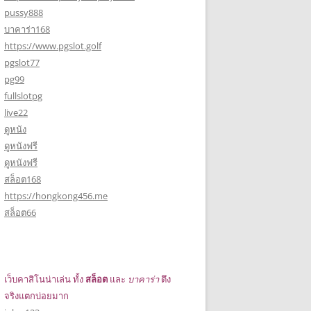
pussy888
บาคาร่า168
https://www.pgslot.golf
pgslot77
pg99
fullslotpg
live22
ดูหนัง
ดูหนังฟรี
ดูหนังฟรี
สล็อต168
https://hongkong456.me
สล็อต66
เว็บคาสิโนน่าเล่น ทั้ง
สล็อต
และ
บาคาร่า
ตึง
จริงแตกบ่อยมาก