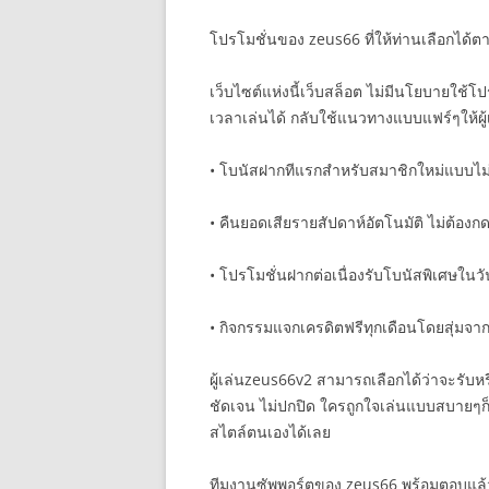
โปรโมชั่นของ zeus66 ที่ให้ท่านเลือกได้ต
เว็บไซต์แห่งนี้เว็บสล็อต ไม่มีนโยบายใช้โ
เวลาเล่นได้ กลับใช้แนวทางแบบแฟร์ๆให้ผู
• โบนัสฝากทีแรกสำหรับสมาชิกใหม่แบบไม่ต
• คืนยอดเสียรายสัปดาห์อัตโนมัติ ไม่ต้องก
• โปรโมชั่นฝากต่อเนื่องรับโบนัสพิเศษในวั
• กิจกรรมแจกเครดิตฟรีทุกเดือนโดยสุ่มจากยู
ผู้เล่นzeus66v2 สามารถเลือกได้ว่าจะรับหรื
ชัดเจน ไม่ปกปิด ใครถูกใจเล่นแบบสบายๆก็ไม่ต
สไตล์ตนเองได้เลย
ทีมงานซัพพอร์ตของ zeus66 พร้อมตอบแล้วก