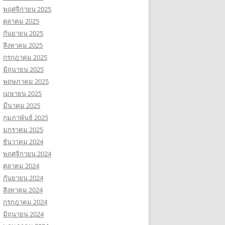
พฤศจิกายน 2025
ตุลาคม 2025
กันยายน 2025
สิงหาคม 2025
กรกฎาคม 2025
มิถุนายน 2025
พฤษภาคม 2025
เมษายน 2025
มีนาคม 2025
กุมภาพันธ์ 2025
มกราคม 2025
ธันวาคม 2024
พฤศจิกายน 2024
ตุลาคม 2024
กันยายน 2024
สิงหาคม 2024
กรกฎาคม 2024
มิถุนายน 2024