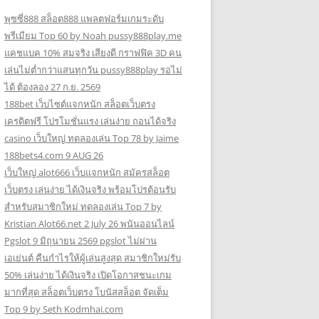
พุซซี่888 สล็อต888 แพลตฟอร์มเกมระดับ
พรีเมียม Top 60 by Noah pussy888play.me
แคชแบค 10% สมจริง เสียงดี กราฟฟิค 3D คน
เล่นไม่ต่ำกว่าแสนทุกวัน pussy888play รอไม่
ได้ ต้องลอง 27 ก.ย. 2569
188bet เว็บไซต์แจกหนัก สล็อตเว็บตรง
เครดิตฟรี โปรโมชั่นแรง เล่นง่าย ถอนได้จริง
casino เว็บใหญ่ ทดลองเล่น Top 78 by Jaime
188bets4.com 9 AUG 26
เว็บใหญ่ alot666 เว็บแจกหนัก สมัครสล็อต
เว็บตรง เล่นง่าย ได้เงินจริง พร้อมโปรต้อนรับ
สำหรับสมาชิกใหม่ ทดลองเล่น Top 7 by
Kristian Alot66.net 2 July 26 พนันออนไลน์
Pgslot 9 มิถุนายน 2569 pgslot ไม่ผ่าน
เอเย่นต์ คืนกำไรให้ผู้เล่นสูงสุด สมาชิกใหม่รับ
50% เล่นง่าย ได้เงินจริง เปิดโอกาสชนะเกม
มากที่สุด สล็อตเว็บตรง โบนัสสล็อต จัดเต็ม
Top 9 by Seth Kodmhai.com