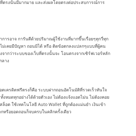
ไซต์ที่ตรงนั้นมีมากมาย และส่งผลโดยตรงต่อประสบการณ์การ
ารอาจ การันตีด้วยปริมาณผู้ใช้งานที่มากขึ้นเรื่อยๆทุกวี่ทุก
ม่เคยมีปัญหา ถอนมิได้ หรือ ติดข้อตกลงแปลกๆแบบที่ผู้คน
องจากว่าระบบของเว็บที่ตรงนั้นจะ โอนตรงจากเซิร์ฟเวอร์หลัก
่งกลาง
็อตเครดิตฟรีตรงก็คือ ระบบฝากถอนอัตโนมัติที่รวดเร็วทันใจ
้งหมดทุกอย่างได้ด้วยตัวเอง ไม่ต้องแจ้งแอดไม่น ไม่ต้องคอย
ล็อต ใช้เทคโนโลยี Auto Wallet ที่ถูกต้องแม่นยำ เงินเข้า
ฝากหรือยอดถอนก็จบครบในคลิกครั้งเดียว