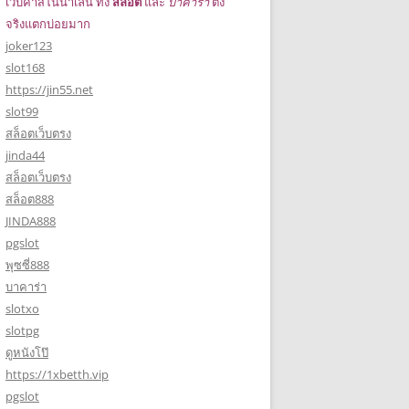
เว็บคาสิโนน่าเล่น ทั้ง
สล็อต
และ
บาคาร่า
ตึง
จริงแตกบ่อยมาก
joker123
slot168
https://jin55.net
slot99
สล็อตเว็บตรง
jinda44
สล็อตเว็บตรง
สล็อต888
JINDA888
pgslot
พุซซี่888
บาคาร่า
slotxo
slotpg
ดูหนังโป๊
https://1xbetth.vip
pgslot