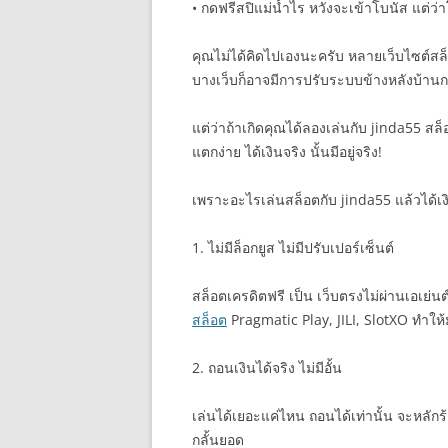
• กดฟรีสปิแม่น้ำไร หวังจะเข้าโบนัส แต่ว่
คุณไม่ได้คิดไปเองนะครับ หลายเว็บไซต์สล็
บางเว็บก็อาจมีการปรับระบบข้างหลังบ้านกร
แต่ว่าถ้าเกิดคุณได้ลองเล่นกับ jinda55 สล
แตกง่าย ได้เงินจริง นั้นมีอยู่จริง!
เพราะอะไรเล่นสล็อตกับ jinda55 แล้วได้เง
1. ไม่มีล็อกยูส ไม่มีปรับเปอร์เซ็นต์
สล็อตเครดิตฟรี เป็น เว็บตรงไม่ผ่านเอเย่นต์
สล็อต
Pragmatic Play, JILI, SlotXO ทำให้
2. ถอนเงินได้จริง ไม่มีอั้น
เล่นได้เยอะแค่ไหน ถอนได้เท่านั้น จะหลักร
กลั้นยอด