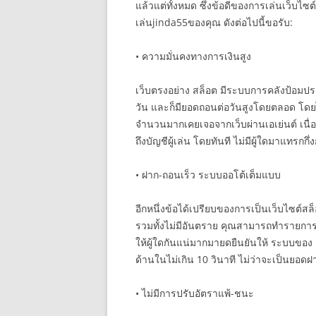
แล้วแต่ทั้งหมด ซึ่งข้อดีของการเล่นเว็บ
เล่นjinda55ของคุณ ดังต่อไปนี้ขอรับ:
• ความมั่นคงทางการเงินสูง
เว็บตรงอย่าง สล็อต มีระบบการคลังป้อมปราก
วัน และก็มียอดถอนต่อวันสูงโดยตลอด โดยไ
จำนวนมากเคยเจอจากเว็บผ่านเอเย่นต์ เนื่
ถึงบัญชีผู้เล่น โดยทันที ไม่มีผู้ใดมาแทรกกึ
• ฝาก-ถอนเร็ว ระบบออโต้เต็มแบบ
อีกหนึ่งข้อได้เปรียบของการเป็นเว็บไซต์สล
รวมทั้งไม่มีอันตราย คุณสามารถทำรายการทั
ให้ผู้ใดกันแน่มากมายดยืนยันให้ ระบบของ ส
ด้านในไม่เกิน 10 วินาที ไม่ว่าจะเป็นยอด
• ไม่มีการปรับอัตราแพ้-ชนะ