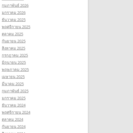
กุมภาพันธ์ 2026
มกราคม 2026
ธันวาคม 2025
พฤศจิกายน 2025
ตุลาคม 2025
กันยายน 2025
สิงหาคม 2025
กรกฎาคม 2025
มิถุนายน 2025
พฤษภาคม 2025
เมษายน 2025
มีนาคม 2025
กุมภาพันธ์ 2025
มกราคม 2025
ธันวาคม 2024
พฤศจิกายน 2024
ตุลาคม 2024
กันยายน 2024