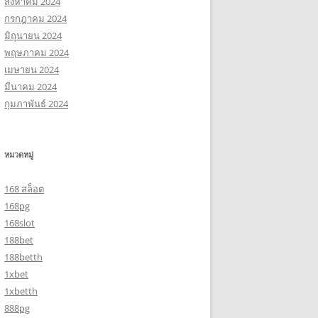
สิงหาคม 2024
กรกฎาคม 2024
มิถุนายน 2024
พฤษภาคม 2024
เมษายน 2024
มีนาคม 2024
กุมภาพันธ์ 2024
หมวดหมู่
168 สล็อต
168pg
168slot
188bet
188betth
1xbet
1xbetth
888pg