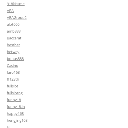
918kissme
ABA
ABAGroup2
alot666
amb888
Baccarat
bestbet
betway
bonus888
Casino
faro168
ff123th
fullslot
fullslotpg
funny18
funny18.in
happy168
hengjing168
Jili