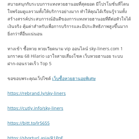
สบายสนุกกับระบบการแทงหวยฮานอยที่สุดยอด มีโปรโมชั่นที่โดน
ใจพร้อมดูแลรวมทั้งให้บริการอย่างมาก ทำให้คุณได้เรียนรู้รวมทั้ง
สร้างสรรค์ประสบการณ์อันดีของการแทงหวยฮานอยที่ดีต่อหัวใจได้
เงินจริง คุ้มค่าสำหรับเพื่อการบริการและมีประสิทธิภาพสูงขึ้นมาก
ยิ่งกว่าที่อื่นแน่นอน
ทางเข้า ซื้อหวย หวยเวียดนาม vip ออนไลน์ sky-liners.com 1
มกราคม 68 Hilario เอาใจสายเสี่ยงโชค เว็บหวยฮานอย ระบบ
ฝาก-ถอนรวดเร็ว Top 5
ขอขอบพระคุณเว็ปไซต์
เว็บซื้อหวยฮานอยพิเศษ
https://rebrand.ly/sky-liners
https://cutly.info/sky-liners
https://bitt.to/lr5655
https://shorturl.asia/R1PoE