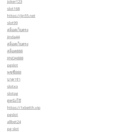
joker123
slot168
https://jin55.net
slot99
สล็อตเว็บตรง
jinda44
สล็อตเว็บตรง
สล็อต888
JINDA888
pgslot
พุซซี่888
บาคาร่า
slotxo
slotpg
ดูหนังโป๊
https://1xbetth.vip
pgslot
allbet24
pg slot