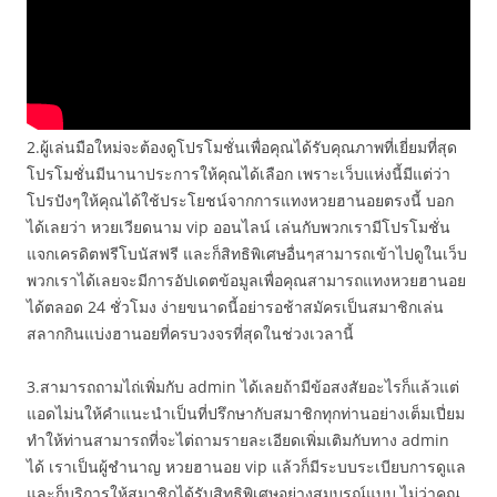
2.ผู้เล่นมือใหม่จะต้องดูโปรโมชั่นเพื่อคุณได้รับคุณภาพที่เยี่ยมที่สุด
โปรโมชั่นมีนานาประการให้คุณได้เลือก เพราะเว็บแห่งนี้มีแต่ว่า
โปรปังๆให้คุณได้ใช้ประโยชน์จากการแทงหวยฮานอยตรงนี้ บอก
ได้เลยว่า หวยเวียดนาม vip ออนไลน์ เล่นกับพวกเรามีโปรโมชั่น
แจกเครดิตฟรีโบนัสฟรี และก็สิทธิพิเศษอื่นๆสามารถเข้าไปดูในเว็บ
พวกเราได้เลยจะมีการอัปเดตข้อมูลเพื่อคุณสามารถแทงหวยฮานอย
ได้ตลอด 24 ชั่วโมง ง่ายขนาดนี้อย่ารอช้าสมัครเป็นสมาชิกเล่น
สลากกินแบ่งฮานอยที่ครบวงจรที่สุดในช่วงเวลานี้
3.สามารถถามไถ่เพิ่มกับ admin ได้เลยถ้ามีข้อสงสัยอะไรก็แล้วแต่
แอดไม่นให้คำแนะนำเป็นที่ปรึกษากับสมาชิกทุกท่านอย่างเต็มเปี่ยม
ทำให้ท่านสามารถที่จะไต่ถามรายละเอียดเพิ่มเติมกับทาง admin
ได้ เราเป็นผู้ชำนาญ หวยฮานอย vip แล้วก็มีระบบระเบียบการดูแล
และก็บริการให้สมาชิกได้รับสิทธิพิเศษอย่างสมบูรณ์แบบ ไม่ว่าคุณ