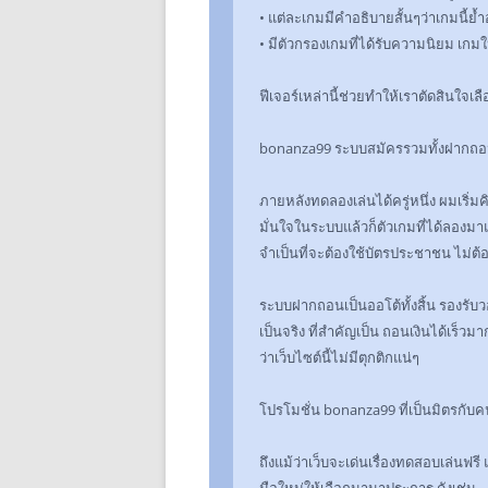
• แต่ละเกมมีคำอธิบายสั้นๆว่าเกมนี้ย้
• มีตัวกรองเกมที่ได้รับความนิยม เกม
ฟีเจอร์เหล่านี้ช่วยทำให้เราตัดสินใจ
bonanza99 ระบบสมัครรวมทั้งฝากถอนที่
ภายหลังทดลองเล่นได้ครู่หนึ่ง ผมเริ่ม
มั่นใจในระบบแล้วก็ตัวเกมที่ได้ลองมาแล
จำเป็นที่จะต้องใช้บัตรประชาชน ไม่ต้
ระบบฝากถอนเป็นออโต้ทั้งสิ้น รองรับ
เป็นจริง ที่สำคัญเป็น ถอนเงินได้เร็วมา
ว่าเว็บไซต์นี้ไม่มีตุกติกแน่ๆ
โปรโมชั่น bonanza99 ที่เป็นมิตรกับคนเ
ถึงแม้ว่าเว็บจะเด่นเรื่องทดสอบเล่นฟ