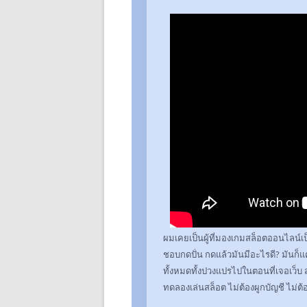
ผมเคยเป็นผู้ที่มองเกมสล็อตออนไลน์เ
ชอบกดปั่น กดแล้วมันมีอะไรดี? มันก็แค่
ทั้งหมดทั้งปวงแปรไปในตอนที่เจอเว็บ 
ทดลองเล่นสล็อต ไม่ต้องผูกบัญชี ไม่ต้