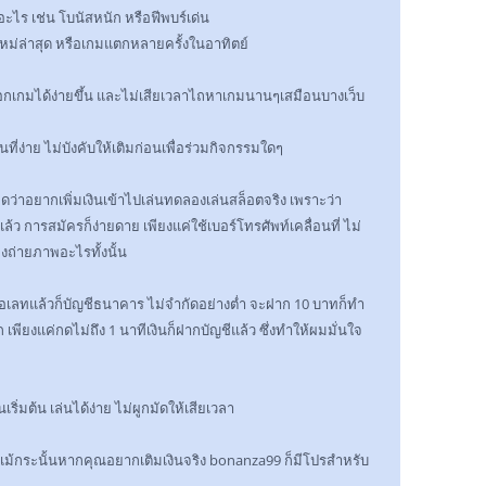
ำอะไร เช่น โบนัสหนัก หรือฟีพบร์เด่น
ใหม่ล่าสุด หรือเกมแตกหลายครั้งในอาทิตย์
เลือกเกมได้ง่ายขึ้น และไม่เสียเวลาไถหาเกมนานๆเสมือนบางเว็บ
ง่าย ไม่บังคับให้เติมก่อนเพื่อร่วมกิจกรรมใดๆ
คิดว่าอยากเพิ่มเงินเข้าไปเล่นทดลองเล่นสล็อตจริง เพราะว่า
้ว การสมัครก็ง่ายดาย เพียงแค่ใช้เบอร์โทรศัพท์เคลื่อนที่ ไม่
องถ่ายภาพอะไรทั้งนั้น
วอเลทแล้วก็บัญชีธนาคาร ไม่จำกัดอย่างต่ำ จะฝาก 10 บาทก็ทำ
ก เพียงแค่กดไม่ถึง 1 นาทีเงินก็ฝากบัญชีแล้ว ซึ่งทำให้ผมมั่นใจ
ริ่มต้น เล่นได้ง่าย ไม่ผูกมัดให้เสียเวลา
รี แม้กระนั้นหากคุณอยากเติมเงินจริง bonanza99 ก็มีโปรสำหรับ