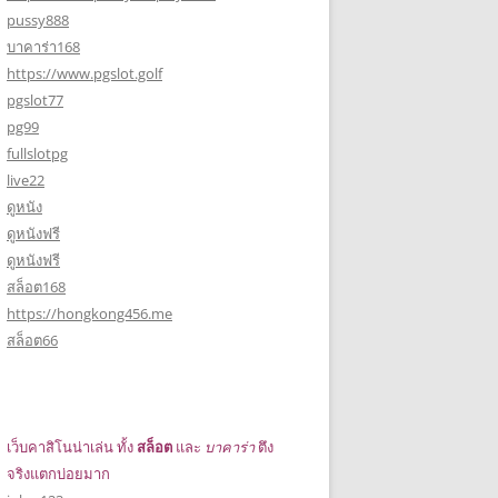
pussy888
บาคาร่า168
https://www.pgslot.golf
pgslot77
pg99
fullslotpg
live22
ดูหนัง
ดูหนังฟรี
ดูหนังฟรี
สล็อต168
https://hongkong456.me
สล็อต66
เว็บคาสิโนน่าเล่น ทั้ง
สล็อต
และ
บาคาร่า
ตึง
จริงแตกบ่อยมาก