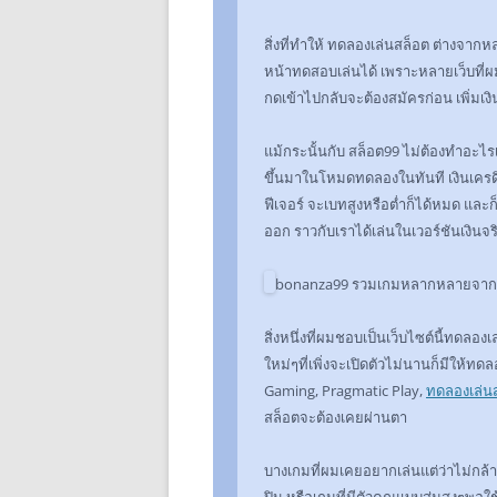
สิ่งที่ทำให้ ทดลองเล่นสล็อต ต่างจากห
หน้าทดสอบเล่นได้ เพราะหลายเว็บที่ผ
กดเข้าไปกลับจะต้องสมัครก่อน เพิ่มเงิน
แม้กระนั้นกับ สล็อต99 ไม่ต้องทำอะไ
ขึ้นมาในโหมดทดลองในทันที เงินเครดิ
ฟีเจอร์ จะเบทสูงหรือต่ำก็ได้หมด และก็
ออก ราวกับเราได้เล่นในเวอร์ชันเงินจร
bonanza99 รวมเกมหลากหลายจากค่ายช
สิ่งหนึ่งที่ผมชอบเป็นเว็บไซต์นี้ทดลอง
ใหม่ๆที่เพิ่งจะเปิดตัวไม่นานก็มีให้ท
Gaming, Pragmatic Play,
ทดลองเล่น
สล็อตจะต้องเคยผ่านตา
บางเกมที่ผมเคยอยากเล่นแต่ว่าไม่กล้าลอ