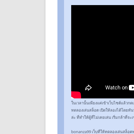
ในเวลานั้นเพียงแค่เข้าเว็บไซต์แล้ว
ทดลองเล่นสล็อต เปิดให้ลองได้โดยทันที
ล่ะ ที่ทำให้ผู้ที่ไม่เคยเล่น เริ่มกล้าท
bonanza99 เว็บที่ให้ทดลองเล่นสล็อตฟ