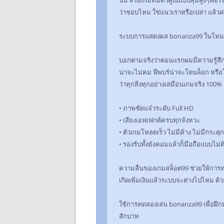
ปิน หรือเกมที่มีตัวคูณแบบสุ่มสูงๆพอใช
ว่าชอบไหม ใช่แนวเราหรือเปล่า แล้วค
ระบบการแสดงผล bonanza99 ในโหมดทดส
บอกตามจริงว่าตอนแรกผมมีความรู้สึ
น่าจะไม่คม ฟีพบร์น่าจะโดนล็อก หรือ
ว่าทุกสิ่งทุกอย่างเสมือนเกมจริง 100%
• ภาพชัดแจ๋วระดับ Full HD
• เสียงเอฟเฟกต์ครบทุกจังหวะ
• ตัวเกมโหลดเร็ว ไม่มีค้าง ไม่มีกระตุก
• รองรับทั้งยังคอมแล้วก็มือถือแบบไม
ความลื่นของเกมสล็อต99 ช่วยให้การทดล
เกิดเพิ่มเงินแล้วระบบจะต่างไปไหม ด้วย
ใช้การทดลองเล่น bonanza99 เพื่อฝึกห
สักบาท