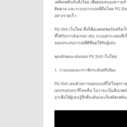
เพลิดเพลินกับสิ่งใหม่ เพื่อตอบสนองความจำเป็
ติดตาม และระบบการเล่นที่ลื่นไหล PG Slot 
อย่างรวดเร็ว
PG Slot เว็บใหม่ ซึ่งก็คือแพลตฟอร์มหรือเว็
ที่ได้รับการอัปเกรด เช่น ระบบฝาก-ถอนที่เร็
มอบประสบการณ์ที่ดีที่สุดให้กับผู้เล่น
คุณลักษณะเด่นของ PG Slot เว็บใหม่
1. วางแบบและกราฟิกระดับพรีเมียม
PG Slot เด่นด้วยการออกแบบที่ใส่ใจทุกร
(animation) ที่ไหลลื่น ไม่ว่าจะเป็นธีมเ
มาเพื่อให้ผู้เล่นรู้สึกตื่นเต้นและก็เพลิด