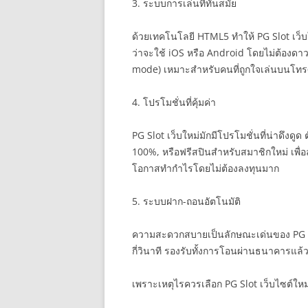
3. ระบบการเล่นที่ทันสมัย
ด้วยเทคโนโลยี HTML5 ทำให้ PG Slot เว็บ
ว่าจะใช้ iOS หรือ Android โดยไม่ต้องดาว
mode) เหมาะสำหรับคนที่ถูกใจเล่นบนโทรศัพ
4. โปรโมชั่นที่คุ้มค่า
PG Slot เว็บใหม่มักมีโปรโมชั่นที่น่าดึงดูด
100%, หรือฟรีสปินสำหรับสมาชิกใหม่ เพื่อล่อ
โอกาสทำกำไรโดยไม่ต้องลงทุนมาก
5. ระบบฝาก-ถอนอัตโนมัติ
ความสะดวกสบายเป็นลักษณะเด่นของ PG Slot
กี่วินาที รองรับทั้งการโอนผ่านธนาคารแล้ว
เพราะเหตุไรควรเลือก PG Slot เว็บไซต์ใหม