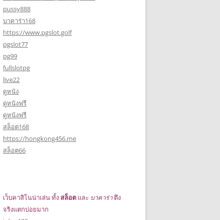
pussy888
บาคาร่า168
https://www.pgslot.golf
pgslot77
pg99
fullslotpg
live22
ดูหนัง
ดูหนังฟรี
ดูหนังฟรี
สล็อต168
https://hongkong456.me
สล็อต66
เว็บคาสิโนน่าเล่น ทั้ง
สล็อต
และ
บาคาร่า
ตึง
จริงแตกบ่อยมาก