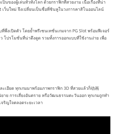
นของผู้เล่นทั่วทั้งโลก ด้วยกราฟิกที่สวยงาม เนื้อเรื่องที่น่า
เว็บใหม่ จึงเปลี่ยนเป็นชื่อที่ชินหูในวงการคาสิโนออนไลน์
บที่พึ่งเปิดตัว โดยย้ำพรีเซนเทชั่นเกมจาก PG Slot พร้อมฟีเจอร์
ว โปรโมชั่นที่น่าดึงดูด รวมทั้งการออกแบบที่ใช้งานง่าย เพื่อ
ายละเอียด ทุกเกมมาพร้อมภาพกราฟิก 3D ที่สวยแล้วก็动画
ทพนิยาย การเสี่ยงอันตราย หรือวัฒนธรรมตะวันออก ทุกเกมถูกทำ
เพลินเจริญใจตลอดระยะเวลา