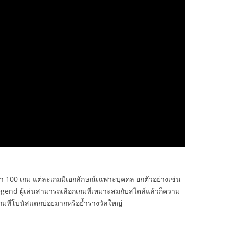
ว่า 100 เกม แต่ละเกมมีเอกลักษณ์เฉพาะบุคคล ยกตัวอย่างเช่น
end ผู้เล่นสามารถเลือกเกมที่เหมาะสมกับสไตล์แล้วก็ความ
กมที่โบนัสแตกบ่อยมากหรือย้ำรางวัลใหญ่