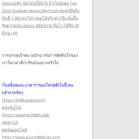
Slotxo24hr บิลไหนก็มีหวัง ถ้าเว็บปังพอ Top
25 by Esteban slotxo24hrf.com สมครปุ๊บรับ
ทันที 1,000 ทุกโปร ถอนได้จริง ฝากปุ๊บ ลุ้นปั๊บ
รับความมัน slotxo สมัครง่าย ลุ้นไว ได้ฟีล 28
มิถุนา 69
การบรรลุเป้าหมายมักมากับการตัดสินใจของ
เราในเวลาที่เรารับมันอย่างจริงใจ
เว็บสล็อตและบาคาร่าของโครตดีเว็บนี้เล่น
แล้วรวยจัดๆ
https://918kissauto.xyz
หนังชนโรง
https://sagame168th.club
joker123
ดูหนังออนไลน์
https://www.pussy888play.com