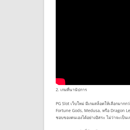
2. เกมที่นานัปการ
PG Slot เว็บใหม่ มีเกมสล็อตให้เลือกมากก
Fortune Gods, Medusa, หรือ Dragon Leg
ชอบของตนเองได้อย่างอิสระ ไม่ว่าจะเป็นเ