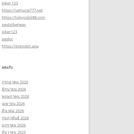
joker 123
https://samurai777.net
https://tokyoslot88.com
pgslotbetway
joker123
pgslot
https://gogoslot.asia
คลังเก็บ
กรกฎาคม 2026
มิถุนายน 2026
พฤษภาคม 2026
เมษายน 2026
มีนาคม 2026
กุมภาพันธ์ 2026
มกราคม 2026
ธันวาคม 2025