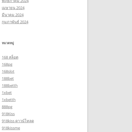
พฤษภาคม 2024
เมษายน 2024
มีนาคม 2024
กุมภาพันธ์ 2024
หมวดหมู่
168 สล็อต
168pg
168slot
188bet
188betth
1xbet
1xbetth
888pg
918Kiss
918kiss ดาวน์โหลด
918kissme