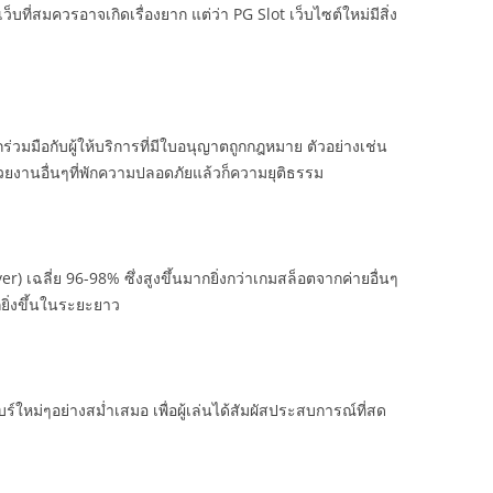
ที่สมควรอาจเกิดเรื่องยาก แต่ว่า PG Slot เว็บไซต์ใหม่มีสิ่ง
กร่วมมือกับผู้ให้บริการที่มีใบอนุญาตถูกกฎหมาย ตัวอย่างเช่น
ยงานอื่นๆที่พักความปลอดภัยแล้วก็ความยุติธรรม
r) เฉลี่ย 96-98% ซึ่งสูงขึ้นมากยิ่งกว่าเกมสล็อตจากค่ายอื่นๆ
กยิ่งขึ้นในระยะยาว
ร์ใหม่ๆอย่างสม่ำเสมอ เพื่อผู้เล่นได้สัมผัสประสบการณ์ที่สด