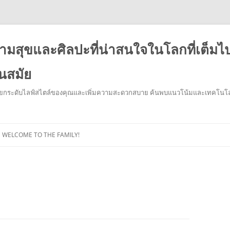
ความสุขและศิลปะที่น่าสนใจในโลกที่เต
ันสมัย
ยกระดับไลฟ์สไตล์ของคุณและเพิ่มความสะดวกสบาย ค้นพบแนวโน้มและเทคโนโลยีล่
ข้าม
ไป
WELCOME TO THE FAMILY!
ยัง
เนื้อหา