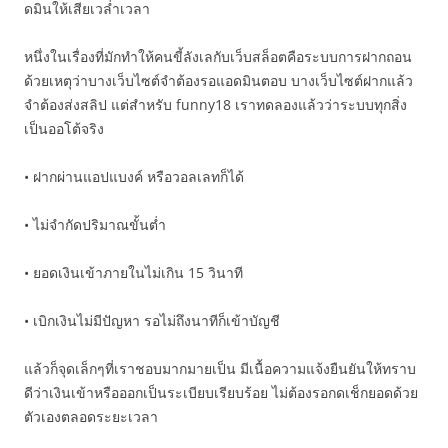
ดมินให้เสียเวล่ำเวลา
หนึ่งในเรื่องที่มักทำให้คนขี้ลังเลกับเว็บสล็อตคือระบบการฝากถอน
ด้วยเหตุว่าบางเว็บไซต์จำต้องรอแอดมินตอบ บางเว็บไซต์ฝากแล้ว
จำต้องส่งสลิป แต่สำหรับ funny18 เราทดลองแล้วว่าระบบทุกสิ่ง
เป็นออโต้จริง
• ฝากผ่านแอปแบงค์ หรือวอลเลทก็ได้
• ไม่จำกัดปริมาณขั้นต่ำ
• ยอดเงินเข้าภายในไม่เกิน 15 วินาที
• เบิกเงินไม่มีปัญหา รอไม่ถึงนาทีก็เข้าบัญชี
แล้วก็จุดเล็กๆที่เราชอบมากมายเป็น มีเนื้อความแจ้งยืนยันให้ทราบ
ดีว่าเงินเข้าหรือออกเป็นระเบียบเรียบร้อย ไม่ต้องรอกดเช็กยอดด้วย
ตัวเองตลอดระยะเวลา