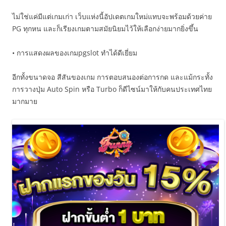
ไม่ใช่แค่มีแต่เกมเก่า เว็บแห่งนี้อัปเดตเกมใหม่แทบจะพร้อมด้วยค่าย
PG ทุกหน และก็เรียงเกมตามสมัยนิยมไว้ให้เลือกง่ายมากยิ่งขึ้น
• การแสดงผลของเกมpgslot ทำได้ดีเยี่ยม
อีกทั้งขนาดจอ สีสันของเกม การตอบสนองต่อการกด และแม้กระทั้ง
การวางปุ่ม Auto Spin หรือ Turbo ก็ดีไซน์มาให้กับคนประเทศไทย
มากมาย