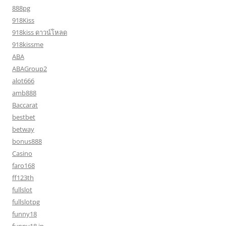
888pg
918Kiss
918kiss ดาวน์โหลด
918kissme
ABA
ABAGroup2
alot666
amb888
Baccarat
bestbet
betway
bonus888
Casino
faro168
ff123th
fullslot
fullslotpg
funny18