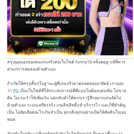
สรุปมุมมองของคนเล่นจริงต่อเว็บไซต์ funny18 สล็อตpg แท้ที่ควร
ค่าแก่การทดลองด้วยตัวเอง
ถ้าเกิดให้สรุปสั้นๆในฐานะผู้ที่เล่นจริงมาตลอดสองอาทิตย์ เรามอง
ว่า
PG
เป็นเว็บไซต์ที่ให้ประสบการณ์ที่ดีแบบไม่ต้องแต่งเติม ไม่ขาย
ฝัน ไม่เร่งเร้าให้เพิ่มเงิน แต่กลับทำให้พวกเรารู้สึกอยากเล่นถัดไป
ด้วยตัวเอง ระบบเสถียรจริง เกมลิขสิทธิ์แท้ บริการไว และก็ที่สำคัญ
เป็น ไม่ยัดเยียดอะไรเกินจำเป็น ทุกๆสิ่งทุกๆอย่างเปิดให้ตัดสินใจเอง
หมด
สำหรับใครกันแน่ที่เคยผิดหวังกับเว็บไซต์pgslot อื่นๆเราชี้แนะว่า