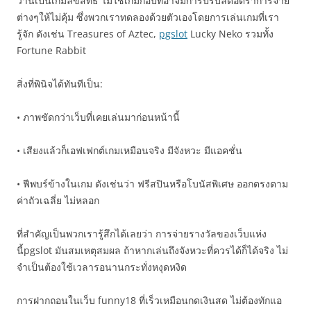
ว่านี่เป็นเกมลิขสิทธิ์ ไม่ใช่เกมก๊อปที่อาจมีการปรับลดอัตราการจ่าย
ต่างๆให้ไม่คุ้ม ซึ่งพวกเราทดลองด้วยตัวเองโดยการเล่นเกมที่เรา
รู้จัก ดังเช่น Treasures of Aztec,
pgslot
Lucky Neko รวมทั้ง
Fortune Rabbit
สิ่งที่พินิจได้ทันทีเป็น:
• ภาพชัดกว่าเว็บที่เคยเล่นมาก่อนหน้านี้
• เสียงแล้วก็เอฟเฟกต์เกมเหมือนจริง มีจังหวะ มีแอคชั่น
• ฟีพบร์ข้างในเกม ดังเช่นว่า ฟรีสปินหรือโบนัสพิเศษ ออกตรงตาม
ค่าถัวเฉลี่ย ไม่หลอก
ที่สำคัญเป็นพวกเรารู้สึกได้เลยว่า การจ่ายรางวัลของเว็บแห่ง
นี้pgslot มันสมเหตุสมผล ถ้าหากเล่นถึงจังหวะที่ควรได้ก็ได้จริง ไม่
จำเป็นต้องใช้เวลารอนานกระทั่งหงุดหงิด
การฝากถอนในเว็บ funny18 ที่เร็วเหมือนกดเงินสด ไม่ต้องทักแอ