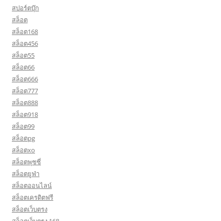
สปอร์ตบุ๊ก
สล็อต
สล็อต168
สล็อต456
สล็อต55
สล็อต66
สล็อต666
สล็อต777
สล็อต888
สล็อต918
สล็อต99
สล็อตpg
สล็อตxo
สล็อตพุซซี่
สล็อตยูฟ่า
สล็อตออนไลน์
สล็อตเครดิตฟรี
สล็อตเว็บตรง