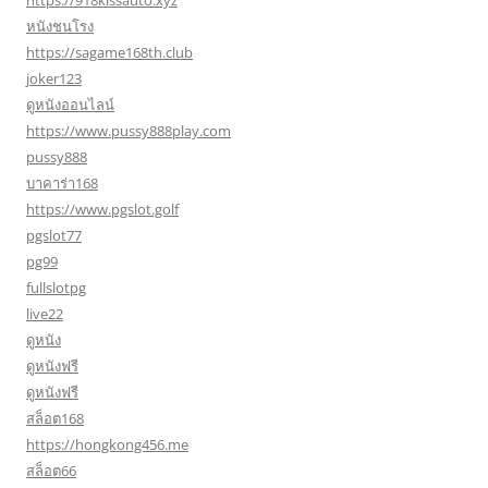
https://918kissauto.xyz
หนังชนโรง
https://sagame168th.club
joker123
ดูหนังออนไลน์
https://www.pussy888play.com
pussy888
บาคาร่า168
https://www.pgslot.golf
pgslot77
pg99
fullslotpg
live22
ดูหนัง
ดูหนังฟรี
ดูหนังฟรี
สล็อต168
https://hongkong456.me
สล็อต66