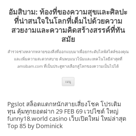
อัมสิบาม: ท้องที่ของความสุขและศิลปะ
ที่น่าสนใจในโลกที่เต็มไปด้วยความ
สวยงามและความคิดสร้างสรรค์ที่ทัน
สมัย
สำรวจช่วงหลากหลายของสิ่งที่ออกแบบมาเพื่อยกระดับไลฟ์สไตล์ของคุณ
และเพิ่มความสะดวกสบาย ค้นพบแนวโน้มและเทคโนโลยีล่าสุดที่
amsibam.com ที่เป็นประตูทางเลือกสู่โลกของความเป็นไปได้
ข้าม
เมนู
ไป
ยัง
เนื้อหา
Pgslot สล็อตแตกหนักสายเสี่ยงโชค โปรเติม
ทุน คุ้มทุกยอดฝาก 29 FEB 69 เวปไซต์ ใหญ่
funny18.world casino เว็บเปิดใหม่ ใหม่ล่าสุด
Top 85 by Dominick