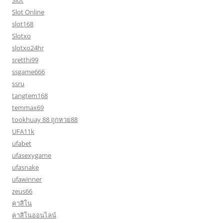
Slot
Slot Online
slot168
Slotxo
slotxo24hr
sretthi99
ssgame666
ssru
tangtem168
temmax69
tookhuay 88 ถูกหวย88
UFA11k
ufabet
ufasexygame
ufasnake
ufawinner
zeus66
คาสิโน
คาสิโนออนไลน์