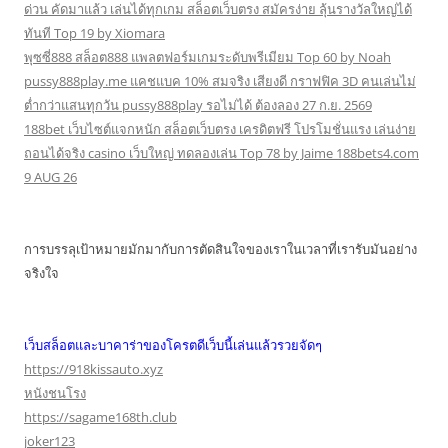
ด่วน คัดมาแล้ว เล่นได้ทุกเกม สล็อตเว็บตรง สมัครง่าย ลุ้นรางวัลใหญ่ได้
ทันที Top 19 by Xiomara
พุซซี่888 สล็อต888 แพลตฟอร์มเกมระดับพรีเมียม Top 60 by Noah
pussy888play.me แคชแบค 10% สมจริง เสียงดี กราฟฟิค 3D คนเล่นไม่
ต่ำกว่าแสนทุกวัน pussy888play รอไม่ได้ ต้องลอง 27 ก.ย. 2569
188bet เว็บไซต์แจกหนัก สล็อตเว็บตรง เครดิตฟรี โปรโมชั่นแรง เล่นง่าย
ถอนได้จริง casino เว็บใหญ่ ทดลองเล่น Top 78 by Jaime 188bets4.com
9 AUG 26
การบรรลุเป้าหมายมักมากับการตัดสินใจของเราในเวลาที่เรารับมันอย่าง
จริงใจ
เว็บสล็อตและบาคาร่าของโครตดีเว็บนี้เล่นแล้วรวยจัดๆ
https://918kissauto.xyz
หนังชนโรง
https://sagame168th.club
joker123