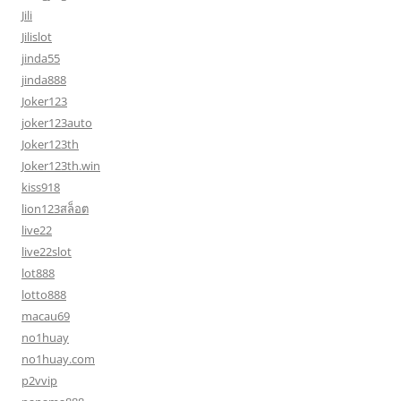
Jili
Jilislot
jinda55
jinda888
Joker123
joker123auto
Joker123th
Joker123th.win
kiss918
lion123สล็อต
live22
live22slot
lot888
lotto888
macau69
no1huay
no1huay.com
p2vvip