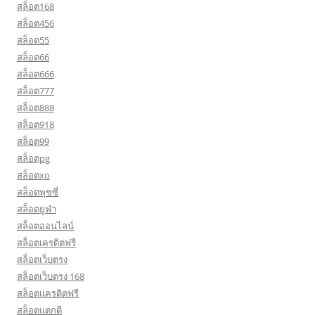
สล็อต168
สล็อต456
สล็อต55
สล็อต66
สล็อต666
สล็อต777
สล็อต888
สล็อต918
สล็อต99
สล็อตpg
สล็อตxo
สล็อตพุซซี่
สล็อตยูฟ่า
สล็อตออนไลน์
สล็อตเครดิตฟรี
สล็อตเว็บตรง
สล็อตเว็บตรง 168
สล็อตเเครดิตฟรี
สล็อตแตกดี