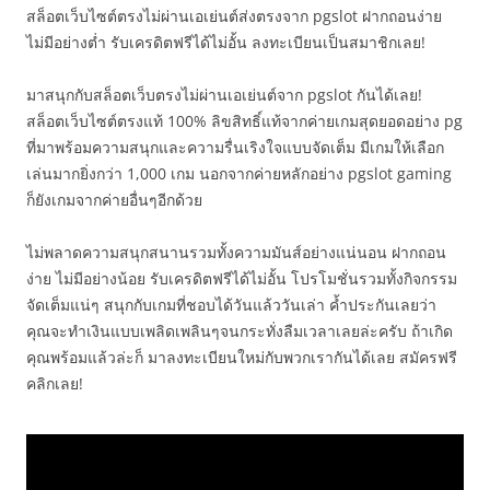
สล็อตเว็บไซต์ตรงไม่ผ่านเอเย่นต์ส่งตรงจาก pgslot ฝากถอนง่าย
ไม่มีอย่างต่ำ รับเครดิตฟรีได้ไม่อั้น ลงทะเบียนเป็นสมาชิกเลย!
มาสนุกกับสล็อตเว็บตรงไม่ผ่านเอเย่นต์จาก pgslot กันได้เลย!
สล็อตเว็บไซต์ตรงแท้ 100% ลิขสิทธิ์แท้จากค่ายเกมสุดยอดอย่าง pg
ที่มาพร้อมความสนุกและความรื่นเริงใจแบบจัดเต็ม มีเกมให้เลือก
เล่นมากยิ่งกว่า 1,000 เกม นอกจากค่ายหลักอย่าง pgslot gaming
ก็ยังเกมจากค่ายอื่นๆอีกด้วย
ไม่พลาดความสนุกสนานรวมทั้งความมันส์อย่างแน่นอน ฝากถอน
ง่าย ไม่มีอย่างน้อย รับเครดิตฟรีได้ไม่อั้น โปรโมชั่นรวมทั้งกิจกรรม
จัดเต็มแน่ๆ สนุกกับเกมที่ชอบได้วันแล้ววันเล่า ค้ำประกันเลยว่า
คุณจะทำเงินแบบเพลิดเพลินๆจนกระทั่งลืมเวลาเลยล่ะครับ ถ้าเกิด
คุณพร้อมแล้วล่ะก็ มาลงทะเบียนใหม่กับพวกเรากันได้เลย สมัครฟรี
คลิกเลย!