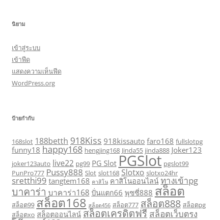
นิยาม
เข้าสู่ระบบ
เข้าฟีด
แสดงความเห็นฟีด
WordPress.org
ป้ายกำกับ
918Kiss
188betth
918kissauto
faro168
168slot
fullslotpg
happy168
funny18
Joker123
hengjing168
Jinda55
jinda888
PGSlot
live22
PG Slot
joker123auto
pg99
pgslot99
Pussy888
Slotxo
PunPro777
Slot
slot168
slotxo24hr
sretthi99
ทางเข้าpg
tangtem168
คาสิโนออนไลน์
คาสิโน
สล็อต
บาคาร่า
บาคาร่า168
ปั่นแตก66
พุซซี่888
สล็อต168
สล็อต888
สล็อต99
สล็อต777
สล็อตpg
สล็อต456
สล็อตเครดิตฟรี
สล็อตเว็บตรง
สล็อตออนไลน์
สล็อตxo