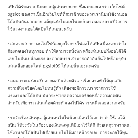
สปินได้รับความนิยมจากผู้เล่นมากมาย ซึ่งผมบอกเลยว่า เว็บไซต์
pgslot ของเราเป็นอีกเว็บไซต์ที่สมาชิกของพวกเรานิยมใช้งานออ
โต้สปินกันมากมาย แม้คุณยังไม่เคยใช้ล่ะก็ มาทดลองอ่านรีวิวการ
ใช้แรงงานออโต้สปินได้เลยนะครับ
• สะดวกสบาย: คนไม่ใช่น้อยถูกใจการใช้ออโต้สปินเนื่องจากว่าไม่
ต้องกดเองในทุกรอบ ทำให้สามารถนั่งพัก หรือเล่นแบบกึ่งออโต้ได้
เลย ไม่สิ้นเปลืองแรง สะดวกสบาย สามารถทำอันอื่นไปพร้อมๆกับ
เล่นสล็อตออนไลน์ pgslot99 ได้เลยนั่นเองนะครับ
• ลดความเคร่งเครียด: กดสปินด้วยตัวเองเรื่อยอาจทำให้คุณเกิด
ความตึงเครียดโดยไม่ทันรู้ตัว เพียงพอมีการเบรกจากการใช้
แรงงานออโต้สปิน มันก็จะช่วยลดความเครียดหรือความกดดัน
สำหรับเพื่อการเล่นสล็อตด้วยตัวเองไปได้ราวๆหนึ่งเลยล่ะนะครับ
• ระวังเรื่องเงินทุน: ผู้เล่นคนไม่ใช่น้อยเตือนไว้เลยว่า ถ้าใช้ออโต้
สปิน ให้ระวังในเรื่องของเงินลงทุนที่มีเอาไว้ให้ดี ด้วยเหตุว่าหากคุณ
ใช้งานออโต้สปินไปเรื่อยแบบไม่ได้มองหน้าจอเลย อาจจะก่อให้ทุน