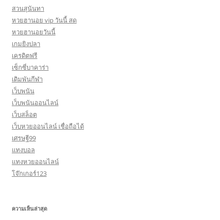
สวนสุนันทา
หวยฮานอย vip วันนี้ สด
หวยฮานอยวันนี้
เกมยิงปลา
เครดิตฟรี
เซ็กซี่บาคาร่า
เดิมพันกีฬา
เว็บพนัน
เว็บพนันออนไลน์
เว็บสล็อต
เว็บหวยออนไลน์ เชื่อถือได้
เศรษฐี99
แทงบอล
แทงหวยออนไลน์
โจ๊กเกอร์123
ความเห็นล่าสุด