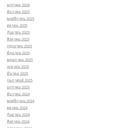
มกราคม 2026
ธันวาคม 2025
พฤศจิกายน 2025
ตุลาคม 2025
กันยายน 2025
สิงหาคม 2025
กรกฎาคม 2025
มิถุนายน 2025
พฤษภาคม 2025
เมษายน 2025
มีนาคม 2025
กุมภาพันธ์ 2025
มกราคม 2025
ธันวาคม 2024
พฤศจิกายน 2024
ตุลาคม 2024
กันยายน 2024
สิงหาคม 2024