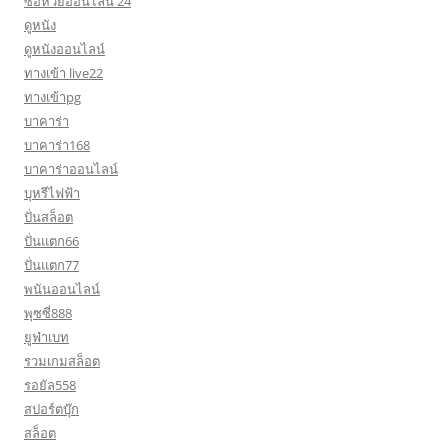
ซื้อหวยออนไลน์ 24
ดูหนัง
ดูหนังออนไลน์
ทางเข้า live22
ทางเข้าpg
บาคาร่า
บาคาร่า168
บาคาร่าออนไลน์
บุหรีไฟฟ้า
ปั่นสล็อต
ปั่นแตก66
ปั่นแตก77
พนันออนไลน์
พุซซี่888
ยูฟ่าเบท
รวมเกมสล็อต
รอยัล558
สปอร์ตบุ๊ก
สล็อต