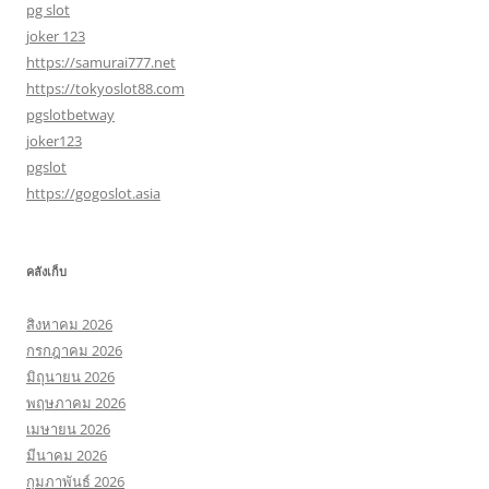
pg slot
joker 123
https://samurai777.net
https://tokyoslot88.com
pgslotbetway
joker123
pgslot
https://gogoslot.asia
คลังเก็บ
สิงหาคม 2026
กรกฎาคม 2026
มิถุนายน 2026
พฤษภาคม 2026
เมษายน 2026
มีนาคม 2026
กุมภาพันธ์ 2026