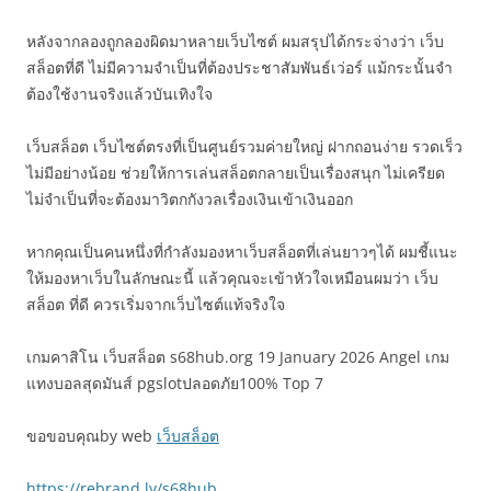
หลังจากลองถูกลองผิดมาหลายเว็บไซต์ ผมสรุปได้กระจ่างว่า เว็บ
สล็อตที่ดี ไม่มีความจำเป็นที่ต้องประชาสัมพันธ์เว่อร์ แม้กระนั้นจำ
ต้องใช้งานจริงแล้วบันเทิงใจ
เว็บสล็อต เว็บไซต์ตรงที่เป็นศูนย์รวมค่ายใหญ่ ฝากถอนง่าย รวดเร็ว
ไม่มีอย่างน้อย ช่วยให้การเล่นสล็อตกลายเป็นเรื่องสนุก ไม่เครียด
ไม่จำเป็นที่จะต้องมาวิตกกังวลเรื่องเงินเข้าเงินออก
หากคุณเป็นคนหนึ่งที่กำลังมองหาเว็บสล็อตที่เล่นยาวๆได้ ผมชี้แนะ
ให้มองหาเว็บในลักษณะนี้ แล้วคุณจะเข้าหัวใจเหมือนผมว่า เว็บ
สล็อต ที่ดี ควรเริ่มจากเว็บไซต์แท้จริงใจ
เกมคาสิโน เว็บสล็อต s68hub.org 19 January 2026 Angel เกม
แทงบอลสุดมันส์ pgslotปลอดภัย100% Top 7
ขอขอบคุณby web
เว็บสล็อต
https://rebrand.ly/s68hub