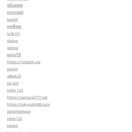
สล็อต888
JINDA888
pgslot
พุซซี่888
บาคาร่า
slotxo
slotpg
ดูหนังโป๊
https://1xbetth.vip
pgslot
allbet24
pg slot
joker 123
https://samurai777.net
https://tokyoslot88.com
pgslotbetway
joker123
pgslot