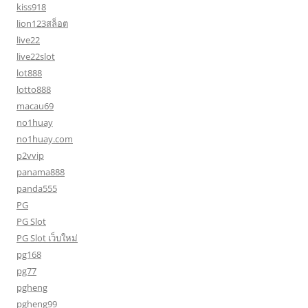
kiss918
lion123สล็อต
live22
live22slot
lot888
lotto888
macau69
no1huay
no1huay.com
p2vvip
panama888
panda555
PG
PG Slot
PG Slot เว็บใหม่
pg168
pg77
pgheng
pgheng99