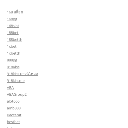
168 สล็อต
168pg
168slot
188bet
188betth
1xbet
1xbetth
888pg
918Kiss
918kiss ดาวน์โหลด
918kissme
ABA
ABAGroup2
alot666
amb888
Baccarat
bestbet