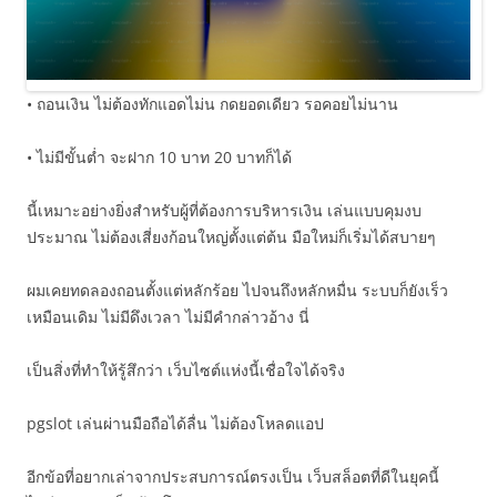
• ถอนเงิน ไม่ต้องทักแอดไม่น กดยอดเดียว รอคอยไม่นาน
• ไม่มีขั้นต่ำ จะฝาก 10 บาท 20 บาทก็ได้
นี้เหมาะอย่างยิ่งสำหรับผู้ที่ต้องการบริหารเงิน เล่นแบบคุมงบ
ประมาณ ไม่ต้องเสี่ยงก้อนใหญ่ตั้งแต่ต้น มือใหม่ก็เริ่มได้สบายๆ
ผมเคยทดลองถอนตั้งแต่หลักร้อย ไปจนถึงหลักหมื่น ระบบก็ยังเร็ว
เหมือนเดิม ไม่มีดึงเวลา ไม่มีคำกล่าวอ้าง นี่
เป็นสิ่งที่ทำให้รู้สึกว่า เว็บไซต์แห่งนี้เชื่อใจได้จริง
pgslot เล่นผ่านมือถือได้ลื่น ไม่ต้องโหลดแอป
อีกข้อที่อยากเล่าจากประสบการณ์ตรงเป็น เว็บสล็อตที่ดีในยุคนี้