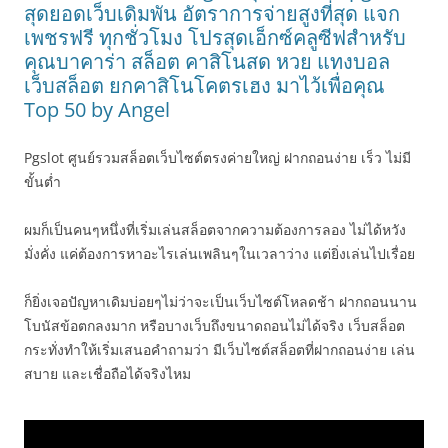
สุดยอดเว็บเดิมพัน อัตราการจ่ายสูงที่สุด แจก
เพชรฟรี ทุกชั่วโมง โปรสุดเอ็กซ์คลูซีฟสำหรับ
คุณบาคาร่า สล็อต คาสิโนสด หวย แทงบอล
เว็บสล็อต ยกคาสิโนโคตรเฮง มาไว้เพื่อคุณ
Top 50 by Angel
Pgslot ศูนย์รวมสล็อตเว็บไซต์ตรงค่ายใหญ่ ฝากถอนง่าย เร็ว ไม่มี
ขั้นต่ำ
ผมก็เป็นคนๆหนึ่งที่เริ่มเล่นสล็อตจากความต้องการลอง ไม่ได้หวัง
มั่งคั่ง แค่ต้องการหาอะไรเล่นเพลินๆในเวลาว่าง แต่ยิ่งเล่นไปเรื่อย
ก็ยิ่งเจอปัญหาเดิมบ่อยๆไม่ว่าจะเป็นเว็บไซต์โหลดช้า ฝากถอนนาน
โบนัสข้อตกลงมาก หรือบางเว็บถึงขนาดถอนไม่ได้จริง เว็บสล็อต
กระทั่งทำให้เริ่มเสนอคำถามว่า มีเว็บไซต์สล็อตที่ฝากถอนง่าย เล่น
สบาย และเชื่อถือได้จริงไหม