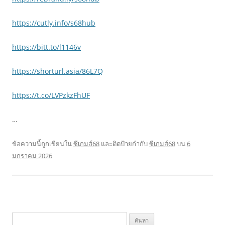
https://cutly.info/s68hub
https://bitt.to/l1146v
https://shorturl.asia/86L7Q
https://t.co/LVPzkzFhUF
…
ข้อความนี้ถูกเขียนใน
ซีเกมส์68
และติดป้ายกำกับ
ซีเกมส์68
บน
6
มกราคม 2026
ค้นหา