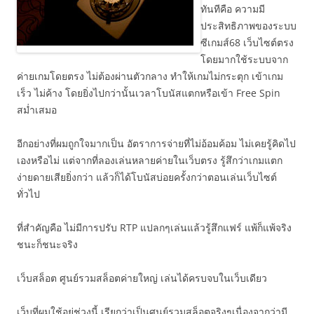
ทันทีคือ ความมี
ประสิทธิภาพของระบบ
ซีเกมส์68 เว็บไซต์ตรง
โดยมากใช้ระบบจาก
ค่ายเกมโดยตรง ไม่ต้องผ่านตัวกลาง ทำให้เกมไม่กระตุก เข้าเกม
เร็ว ไม่ค้าง โดยยิ่งไปกว่านั้นเวลาโบนัสแตกหรือเข้า Free Spin
สม่ำเสมอ
อีกอย่างที่ผมถูกใจมากเป็น อัตราการจ่ายที่ไม่อ้อมค้อม ไม่เคยรู้คิดไป
เองหรือไม่ แต่จากที่ลองเล่นหลายค่ายในเว็บตรง รู้สึกว่าเกมแตก
ง่ายดายเสียยิ่งกว่า แล้วก็ได้โบนัสบ่อยครั้งกว่าตอนเล่นเว็บไซต์
ทั่วไป
ที่สำคัญคือ ไม่มีการปรับ RTP แปลกๆเล่นแล้วรู้สึกแฟร์ แพ้ก็แพ้จริง
ชนะก็ชนะจริง
เว็บสล็อต ศูนย์รวมสล็อตค่ายใหญ่ เล่นได้ครบจบในเว็บเดียว
เว็บที่ผมใช้อยู่ช่วงนี้ เรียกว่าเป็นศูนย์รวมสล็อตจริงๆเนื่องจากว่ามี