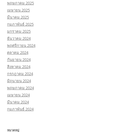
พฤษภาคม 2025
เมษายน 2025
มีนาคม 2025
กุมภาพันธ์ 2025
มกราคม 2025
ธันวาคม 2024
พฤศจิกายน 2024
ตุลาคม 2024
กันยายน 2024
สิงหาคม 2024
กรกฎาคม 2024
มิถุนายน 2024
พฤษภาคม 2024
เมษายน 2024
มีนาคม 2024
กุมภาพันธ์ 2024
หมวดหมู่