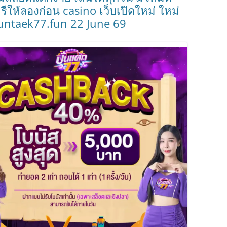
ให้ลองก่อน casino เว็บเปิดใหม่ ใหม่
puntaek77.fun 22 June 69