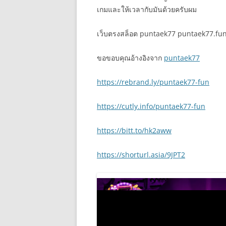
เกมและให้เวลากับมันด้วยครับผม
เว็บตรงสล็อต puntaek77 puntaek77.fun 
ขอขอบคุณอ้างอิงจาก
puntaek77
https://rebrand.ly/puntaek77-fun
https://cutly.info/puntaek77-fun
https://bitt.to/hk2aww
https://shorturl.asia/9JPT2