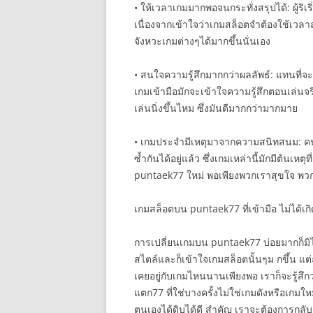
• ให้เวลาเกมมากพอจนกระทั่งสรุปได้: ผู้ริเร
เนื่องจากเข้าใจว่าเกมสล็อตจำต้องใช้เวลา
จังหวะเกมต่างๆได้มากขึ้นนั่นเอง
• สนใจความรู้สึกมากกว่าผลลัพธ์: แทนที่
เกมเข้ามือมักจะเข้าใจความรู้สึกตอนเล่นจร
เล่นนิ่งขึ้นไหม ซึ่งมันดีมากกว่ามากมาย
• เกมประจำมีเหตุมาจากความสนิทสนม: คน
ซ้ำกันได้อยู่แล้ว ซึ่งเกมเหล่านี้มักมีต้นเห
puntaek77 ใหม่ พอเพียงพวกเราสุขใจ พวกเร
เกมสล็อตบน puntaek77 ที่เข้ามือ ไม่ได้เก
การเปลี่ยนเกมบน puntaek77 บ่อยมากก็มิไ
สไตล์และก็เข้าใจเกมสล็อตนั้นๆม กขึ้น แต
เคยอยู่กับเกมไหนนานเพียงพอ เราก็จะรู้สึกว่
แตก77 ที่ใช่บางครั้งไม่ใช่เกมดังหรือเกมให
ตนเองได้ดิบได้ดี สำคัญ เราจะต้องการกลับม