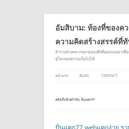
อัมสิบาม: ท้องที่ของ
ความคิดสร้างสรรค์ที่ท
สำรวจช่วงหลากหลายของสิ่งที่ออกแบบมาเพื่อ
สู่โลกของความเป็นไปได้
หน้าแรก
BLOG
CONTACT
คลังเก็บป้ายกำกับ:
ปั่นแตก77
ปั่นแตก77 webแตกง่าย รวม