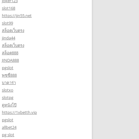
joker123
slot168
https://jin55.net
slot99
สล็อตเว็บตรง
jinda44
สล็อตเว็บตรง
สล็อต888
JINDA888
pgslot
พุซซี่888
บาคาร่า
slotxo
slotpg
ดูหนังโป๊
https://1xbetth.vip
pgslot
allbet24
pg slot