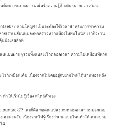
้นต้องการแปลงอารมณ์หรือความรู้สึกเดิมๆมากกว่า สมอง
กมPuntaek77 ส่วนใหญ่จำเป็นจะต้องใช้เวลาสำหรับการทำความ
้าหากเราเปลี่ยนแปลงทุกคราวหากแม้ยังไม่พบโบนัส เราก็จะวน
ุ้นมือเลยสักที
ูกเล่นแบบผ่านๆรวมทั้งแปลงเร็วตลอดเวลา ความไม่เหมือนที่พวก
อะไรก็เหมือนเดิม เนื่องจากไม่เคยอยู่กับเกมไหนได้นานพอจนถึง
ห้เริ่มไม่รู้เรื่อง สไตล์ตัวเอง
่นเกม puntaek77 เลยก็คือ พอคุณแปลงเกมตลอดเวลา ผมบอกเลย
องเลยนะครับ เนื่องจากไม่รู้เรื่องว่าเกมแบบไหนทำให้เล่นสบาย
ได้