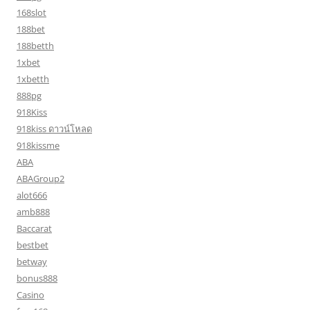
168slot
188bet
188betth
1xbet
1xbetth
888pg
918Kiss
918kiss ดาวน์โหลด
918kissme
ABA
ABAGroup2
alot666
amb888
Baccarat
bestbet
betway
bonus888
Casino