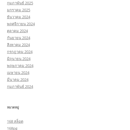
กุมภาพันธ์ 2025
มกราคม 2025
ธันวาคม 2024
พฤศจิกายน 2024
ตุลาคม 2024
กันยายน 2024
สิงหาคม 2024
กรกฎาคม 2024
มิถุนายน 2024
พฤษภาคม 2024
เมษายน 2024
มีนาคม 2024
กุมภาพันธ์ 2024
หมวดหมู่
168 สล็อต
168pg