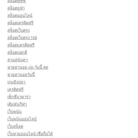
สล็อตพุซซี่
สล็อตยูฟ่า
สล็อตออนไลน์
สล็อตเครดิตฟรี
สล็อตเว็บตรง
สล็อตเว็บตรง 168
สล็อตเเครดิตฟรี
สล็อตแตกดี
สวนสุนันทา
หวยฮานอย vip วันนี้ สด
หวยฮานอยวันนี้
เกมยิงปลา
เครดิตฟรี
เซ็กซี่บาคาร่า
เดิมพันกีฬา
เว็บพนัน
เว็บพนันออนไลน์
เว็บสล็อต
เว็บหวยออนไลน์ เชื่อถือได้