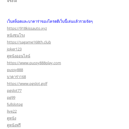
จริงใจ
เว็บสล็อตและบาคาร่าของโครตดีเว็บนี้เล่นแล้วรวยจัดๆ
https://918kissauto.xyz
หนังชนโรง
https://sagame168th.club
joker123
ดูหนังออนไลน์
https://www.pussy888play.com
pussy888
บาคาร่า168
https://www.pgslot.golf
pgslot77
pg99
fullslotpg
live22
ดูหนัง
ดูหนังฟรี