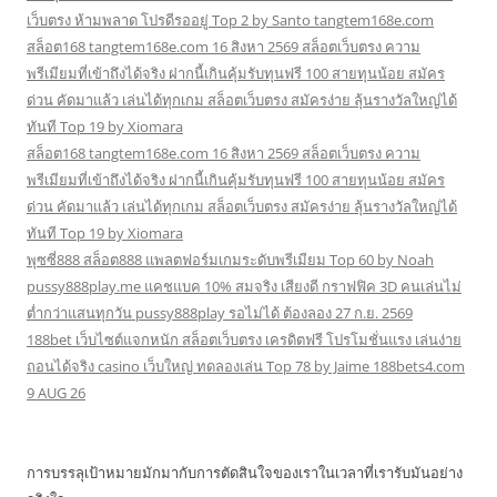
เว็บตรง ห้ามพลาด โปรดีรออยู่ Top 2 by Santo tangtem168e.com
สล็อต168 tangtem168e.com 16 สิงหา 2569 สล็อตเว็บตรง ความ
พรีเมียมที่เข้าถึงได้จริง ฝากนี้เกินคุ้มรับทุนฟรี 100 สายทุนน้อย สมัคร
ด่วน คัดมาแล้ว เล่นได้ทุกเกม สล็อตเว็บตรง สมัครง่าย ลุ้นรางวัลใหญ่ได้
ทันที Top 19 by Xiomara
สล็อต168 tangtem168e.com 16 สิงหา 2569 สล็อตเว็บตรง ความ
พรีเมียมที่เข้าถึงได้จริง ฝากนี้เกินคุ้มรับทุนฟรี 100 สายทุนน้อย สมัคร
ด่วน คัดมาแล้ว เล่นได้ทุกเกม สล็อตเว็บตรง สมัครง่าย ลุ้นรางวัลใหญ่ได้
ทันที Top 19 by Xiomara
พุซซี่888 สล็อต888 แพลตฟอร์มเกมระดับพรีเมียม Top 60 by Noah
pussy888play.me แคชแบค 10% สมจริง เสียงดี กราฟฟิค 3D คนเล่นไม่
ต่ำกว่าแสนทุกวัน pussy888play รอไม่ได้ ต้องลอง 27 ก.ย. 2569
188bet เว็บไซต์แจกหนัก สล็อตเว็บตรง เครดิตฟรี โปรโมชั่นแรง เล่นง่าย
ถอนได้จริง casino เว็บใหญ่ ทดลองเล่น Top 78 by Jaime 188bets4.com
9 AUG 26
การบรรลุเป้าหมายมักมากับการตัดสินใจของเราในเวลาที่เรารับมันอย่าง