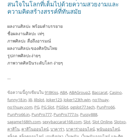
สนใจในโลกที่เต็มไปด้วยความสวยงามและ
ความคิดสร้างสรรค์ที่ทันสมัย
ผลงานศิลปะ พร้อมคําบรรยาย
ชื่อผลงานศิลปะ เท่ๆ
ภาพศิลปะ สื่อถึงอารมณ์
ผลงานศิลปะของศิลปินไทย
รูปภาพศิลปะง่ายๆ
ภาพวาดศิลปินระดับโลก ง่ายๆ
…
ข้อความนี้ถูกเขียนใน
918Kiss
,
ABA
,
ABAGroup2
,
Baccarat
,
Casino
,
funny18.in
,
Jili
,
Jilislot
,
Joker123
,
Joker123th.win
,
no1huay
,
no1huay.com
,
PG
,
PG Slot
,
PGSlot
,
pgslot77.tech
,
PunPro66
,
PunPro66.in
,
PunPro777
,
PunPro777.tv
,
Pussy888
,
sagame168th.com
,
sexybaccarat168.com
,
Slot
,
Slot Online
,
Slotxo
,
คาสิโน
,
คาสิโนออนไลน์
,
บาคาร่า
,
บาคาร่าออนไลน์
,
พนันออนไลน์
,
สล็อต
,
สล็อตออนไลน์
,
เกมยิงปลา
,
เว็บพนัน
,
เว็บพนันออนไลน์
และติด