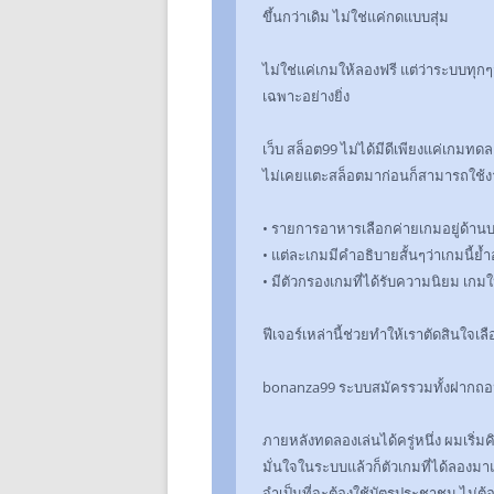
ขึ้นกว่าเดิม ไม่ใช่แค่กดแบบสุ่ม
ไม่ใช่แค่เกมให้ลองฟรี แต่ว่าระบบทุ
เฉพาะอย่างยิ่ง
เว็บ สล็อต99 ไม่ได้มีดีเพียงแค่เกมทดล
ไม่เคยแตะสล็อตมาก่อนก็สามารถใช้ง
• รายการอาหารเลือกค่ายเกมอยู่ด้านบ
• แต่ละเกมมีคำอธิบายสั้นๆว่าเกมนี้ย้
• มีตัวกรองเกมที่ได้รับความนิยม เกม
ฟีเจอร์เหล่านี้ช่วยทำให้เราตัดสินใจ
bonanza99 ระบบสมัครรวมทั้งฝากถอนที่
ภายหลังทดลองเล่นได้ครู่หนึ่ง ผมเริ่ม
มั่นใจในระบบแล้วก็ตัวเกมที่ได้ลองมาแล
จำเป็นที่จะต้องใช้บัตรประชาชน ไม่ต้