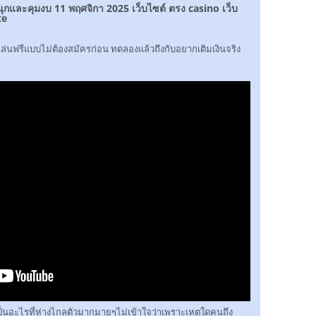
กและคุมงบ 11 พฤศจิกา 2025 เว็บไซต์ ตรง casino เว็บ
te
เล่นฟรีแบบไม่ต้องสมัครก่อน ทดลองแล้วถึงกับอยากเติมเงินจริง
ป็นอะไรที่ห่างไกลตัวมากมายๆไม่เข้าใจว่าเพราะเหตุใดคนถึง