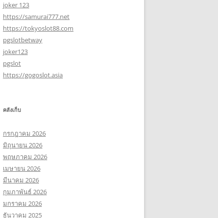
joker 123
https://samurai777.net
https://tokyoslot88.com
pgslotbetway
joker123
pgslot
https://gogoslot.asia
คลังเก็บ
กรกฎาคม 2026
มิถุนายน 2026
พฤษภาคม 2026
เมษายน 2026
มีนาคม 2026
กุมภาพันธ์ 2026
มกราคม 2026
ธันวาคม 2025