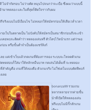
 ไม่จำกัดรอบ ไม่ว่างตัด หมุนไปจนกว่าจะเบื่อ ซึ่งผมว่าแบบนี้
ี่จะเข้ามาทดลอง และในที่สุดก็ติดใจราวกับผม
รีจริงแบบไม่มีเงื่อนไข ไม่หลอกให้สมัครก่อนให้เสียเวล่ำเวลา
ลายเว็บในตลาดเป็น ไม่บังคับให้สมัครเป็นสมาชิกก่อนถึงจะเข้า
มเคยพบจะติดคำว่า ทดลองเล่นฟรี ตัวโตๆไว้หน้าแรก แต่ว่าพอ
ก่อน หรือขั้นต่ำจำเป็นต้องแชร์ลิงก์
รเลย แค่เข้าเว็บแล้วกดเกมที่ต้องการลอง ระบบจะโหลดตัวเกม
ตทดสอบก็ใส่มาให้หลักหมื่นบาท กดเล่นได้เต็มที่ จะทดลอง
ที่สำคัญคือ เกมที่ให้ลองคือ ตัวเกมจริง ไม่ใช่เดโมแบบตัดฟีพบร์
ิงเลย
bonanza99 รวมเกม
หลากหลายจากค่ายชั้น
นำที่เปิดให้ทดลองเล่น
ฟรีแบบไม่มีกั๊กสักเกม
เดียว