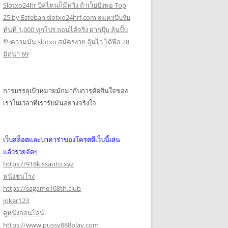
Slotxo24hr บิลไหนก็มีหวัง ถ้าเว็บปังพอ Top
25 by Esteban slotxo24hrf.com สมครปุ๊บรับ
ทันที 1,000 ทุกโปร ถอนได้จริง ฝากปุ๊บ ลุ้นปั๊บ
รับความมัน slotxo สมัครง่าย ลุ้นไว ได้ฟีล 28
มิถุนา 69
การบรรลุเป้าหมายมักมากับการตัดสินใจของ
เราในเวลาที่เรารับมันอย่างจริงใจ
เว็บสล็อตและบาคาร่าของโครตดีเว็บนี้เล่น
แล้วรวยจัดๆ
https://918kissauto.xyz
หนังชนโรง
https://sagame168th.club
joker123
ดูหนังออนไลน์
https://www.pussy888play.com