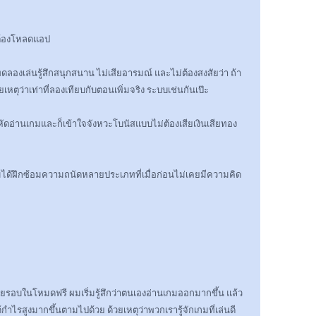
่ต้องโหลดแอป
องเล่นรู้สึกสนุกสนาน ไม่เสียอารมณ์ และไม่ต้องสงสัยว่า ถ้า
เหตุว่าเท่าที่ลองเทียบกับตอนเพิ่มจริง ระบบเช่นกันเป๊ะ
ัดอ่านเกมและก็เข้าใจจังหวะโบนัสแบบไม่ต้องเสียเงินเสียทอง
ได้ฝึกซ้อมความถนัดหลายประเภทที่เมื่อก่อนไม่เคยมีความคิด
รอบในโหมดฟรี ผมเริ่มรู้สึกว่าตนเองอ่านเกมออกมากขึ้น แล้ว
้กำไรสูงมากขึ้นตามไปด้วย ด้วยเหตุว่าพวกเรารู้จักเกมที่เล่นดี