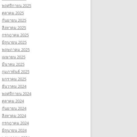
พฤศจิกายน 2025
ตุลาคม 2025
กันยายน 2025
สิงหาคม 2025
กรกฎาคม 2025
มิถุนายน 2025
พฤษภาคม 2025
เมษายน 2025
มีนาคม 2025
กุมภาพันธ์ 2025
มกราคม 2025
ธันวาคม 2024
พฤศจิกายน 2024
ตุลาคม 2024
กันยายน 2024
สิงหาคม 2024
กรกฎาคม 2024
มิถุนายน 2024