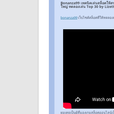
Bonanza99 เทคนิคเล่นสล็อตให้สนุ
ใหญ่ ทดลองเล่น Top 30 by Lizet
bonanza99
เว็บไซต์สล็อตที่ให้ทดลอง
ผมเคยเป็นผู้ที่มองเกมสล็อตออนไลน์เ