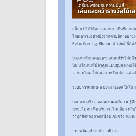
สล็อต มิได้ให้ลองแค่เกมปกติหรือเกมเก่
โดยเฉพาะอย่างยิ่งจากค่ายฮิตๆอย่าง 
Relax Gaming, Blueprint, และก็อีกห
บางเกมที่ผมเคยอยากเล่นแต่ว่าไม่กล้าลอ
ปิน หรือเกมที่มีตัวคูณแบบสุ่มสูงๆพอใช
ว่าชอบไหม ใช่แนวเราหรือเปล่า แล้วค
ระบบการแสดงผล bonanza99 ในโหมดทดส
บอกตามจริงว่าตอนแรกผมมีความรู้สึ
น่าจะไม่คม ฟีพบร์น่าจะโดนล็อก หรือ
ว่าทุกสิ่งทุกอย่างเสมือนเกมจริง 100%
• ภาพชัดแจ๋วระดับ Full HD