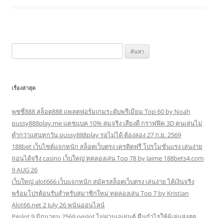
ค้นหา
สำหรับ:
เรื่องล่าสุด
พุซซี่888 สล็อต888 แพลตฟอร์มเกมระดับพรีเมียม Top 60 by Noah
pussy888play.me แคชแบค 10% สมจริง เสียงดี กราฟฟิค 3D คนเล่นไม่
ต่ำกว่าแสนทุกวัน pussy888play รอไม่ได้ ต้องลอง 27 ก.ย. 2569
188bet เว็บไซต์แจกหนัก สล็อตเว็บตรง เครดิตฟรี โปรโมชั่นแรง เล่นง่าย
ถอนได้จริง casino เว็บใหญ่ ทดลองเล่น Top 78 by Jaime 188bets4.com
9 AUG 26
เว็บใหญ่ alot666 เว็บแจกหนัก สมัครสล็อตเว็บตรง เล่นง่าย ได้เงินจริง
พร้อมโปรต้อนรับสำหรับสมาชิกใหม่ ทดลองเล่น Top 7 by Kristian
Alot66.net 2 July 26 พนันออนไลน์
Pgslot 9 มิถุนายน 2569 pgslot ไม่ผ่านเอเย่นต์ คืนกำไรให้ผู้เล่นสูงสุด