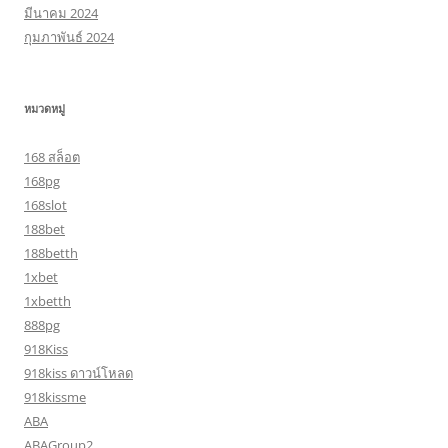
มีนาคม 2024
กุมภาพันธ์ 2024
หมวดหมู่
168 สล็อต
168pg
168slot
188bet
188betth
1xbet
1xbetth
888pg
918Kiss
918kiss ดาวน์โหลด
918kissme
ABA
ABAGroup2