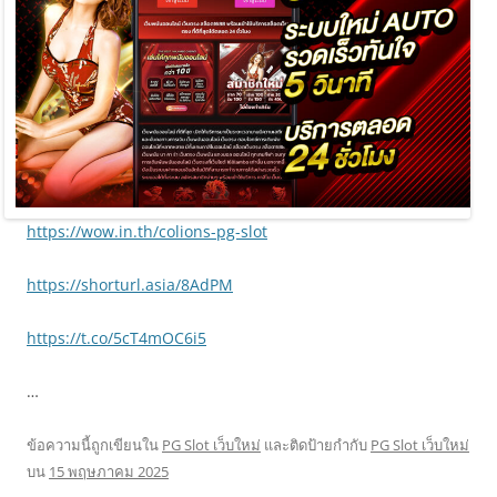
https://wow.in.th/colions-pg-slot
https://shorturl.asia/8AdPM
https://t.co/5cT4mOC6i5
…
ข้อความนี้ถูกเขียนใน
PG Slot เว็บใหม่
และติดป้ายกำกับ
PG Slot เว็บใหม่
บน
15 พฤษภาคม 2025