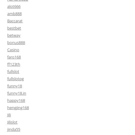
alot666
amb888
Baccarat
bestbet
betway
bonus888
Casino
faro168
ff123th
fullslot
fullslotpg
funny18
funny18.in
happy168
hengjing168
Jili
Jilislot
jinda55