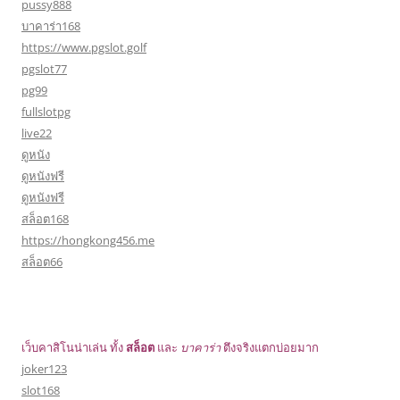
pussy888
บาคาร่า168
https://www.pgslot.golf
pgslot77
pg99
fullslotpg
live22
ดูหนัง
ดูหนังฟรี
ดูหนังฟรี
สล็อต168
https://hongkong456.me
สล็อต66
เว็บคาสิโนน่าเล่น ทั้ง
สล็อต
และ
บาคาร่า
ตึงจริงแตกบ่อยมาก
joker123
slot168