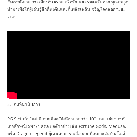
ธีมเทพนิยาย การเสี่ยงอันตราย หรือวัฒนธรรมตะวันออก ทุกเกมถูก
ทำมาเพื่อให้ผู้เล่นรู้สึกตื่นเต้นและก็เพลิดเพลินเจริญใจตลอดระยะ
เวลา
2. เกมที่นานัปการ
PG Slot เว็บใหม่ มีเกมสล็อตให้เลือกมากกว่า 100 เกม แต่ละเกมมี
เอกลักษณ์เฉพาะบุคคล ยกตัวอย่างเช่น Fortune Gods, Medusa,
หรือ Dragon Legend ผู้เล่นสามารถเลือกเกมที่เหมาะสมกับสไตล์