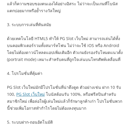
แล้วก็ความชอบของตนเองได้อย่างอิสระ ไม่ว่าจะเป็นเกมที่โบนัส
แตกบ่อยมากหรือย้ำรางวัลใหญ่
3. ระบบการเล่นที่ทันสมัย
ด้วยเทคโนโลยี HTML5 ทำให้ PG Slot เว็บใหม่ สามารถเล่นได้ทั้ง
บนคอมพิวเตอร์รวมทั้งสมาร์ทโฟน ไม่ว่าจะใช้ iOS หรือ Android
โดยไม่ต้องดาวน์โหลดแอปเพิ่มเติมอีก ตัวเกมยังรองรับโหมดแนวตั้ง
(portrait mode) เหมาะสำหรับคนที่ถูกใจเล่นบนโทรศัพท์เคลื่อนที่
4. โปรโมชั่นที่คุ้มค่า
PG Slot เว็บใหม่มักมีโปรโมชั่นที่น่าดึงดูด ตัวอย่างเช่น ฝาก 10 รับ
100,
PG Slot เว็บใหม่
โบนัสต้อนรับ 100%, หรือฟรีสปินสำหรับ
สมาชิกใหม่ เพื่อล่อใจผู้เล่นใหม่แล้วก็รักษาลูกค้าเก่า โปรโมชั่นพวก
นี้ช่วยเพิ่มโอกาสทำกำไรโดยไม่ต้องลงทุนมาก
5. ระบบฝาก-ถอนอัตโนมัติ