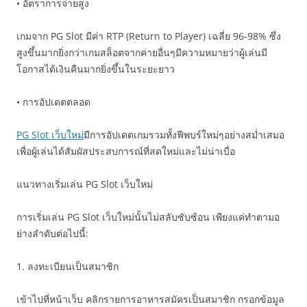
• อัตราการจ่ายสูง
เกมจาก PG Slot มีค่า RTP (Return to Player) เฉลี่ย 96-98% ซึ่ง
สูงขึ้นมากยิ่งกว่าเกมสล็อตจากค่ายอื่นๆมีความหมายว่าผู้เล่นมี
โอกาสได้เงินคืนมากยิ่งขึ้นในระยะยาว
• การอัปเดตตลอด
PG Slot เว็บใหม่
มีการอัปเดตเกมรวมทั้งฟีพบร์ใหม่ๆอย่างสม่ำเสมอ
เพื่อผู้เล่นได้สัมผัสประสบการณ์ที่สดใหม่และไม่น่าเบื่อ
แนวทางเริ่มเล่น PG Slot เว็บใหม่
การเริ่มเล่น PG Slot เว็บใหม่นั้นไม่สลับซับซ้อน เพียงแค่ทำตามอ
ย่างลำดับต่อไปนี้:
1. ลงทะเบียนเป็นสมาชิก
เข้าไปที่หน้าเว็บ คลิกรายการอาหารสมัครเป็นสมาชิก กรอกข้อมูล