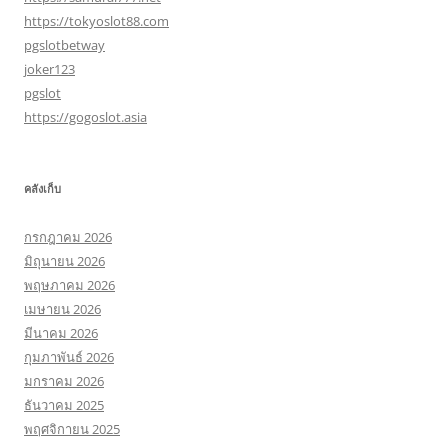
https://tokyoslot88.com
pgslotbetway
joker123
pgslot
https://gogoslot.asia
คลังเก็บ
กรกฎาคม 2026
มิถุนายน 2026
พฤษภาคม 2026
เมษายน 2026
มีนาคม 2026
กุมภาพันธ์ 2026
มกราคม 2026
ธันวาคม 2025
พฤศจิกายน 2025