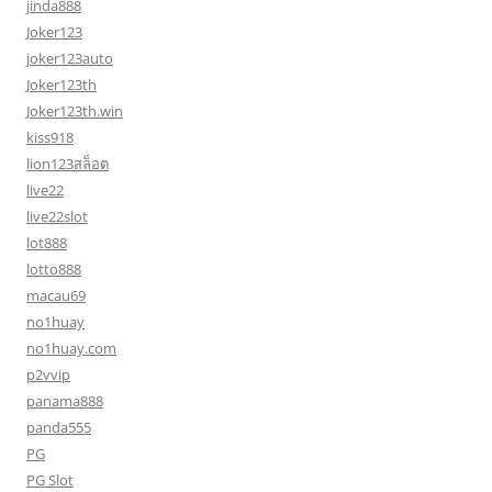
jinda888
Joker123
joker123auto
Joker123th
Joker123th.win
kiss918
lion123สล็อต
live22
live22slot
lot888
lotto888
macau69
no1huay
no1huay.com
p2vvip
panama888
panda555
PG
PG Slot