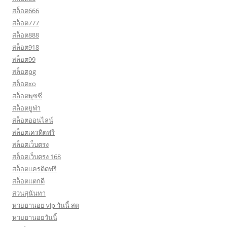
สล็อต666
สล็อต777
สล็อต888
สล็อต918
สล็อต99
สล็อตpg
สล็อตxo
สล็อตพุซซี่
สล็อตยูฟ่า
สล็อตออนไลน์
สล็อตเครดิตฟรี
สล็อตเว็บตรง
สล็อตเว็บตรง 168
สล็อตเเครดิตฟรี
สล็อตแตกดี
สวนสุนันทา
หวยฮานอย vip วันนี้ สด
หวยฮานอยวันนี้