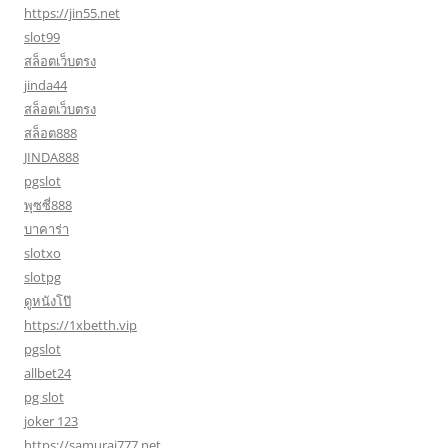
https://jin55.net
slot99
สล็อตเว็บตรง
jinda44
สล็อตเว็บตรง
สล็อต888
JINDA888
pgslot
พุซซี่888
บาคาร่า
slotxo
slotpg
ดูหนังโป๊
https://1xbetth.vip
pgslot
allbet24
pg slot
joker 123
https://samurai777.net