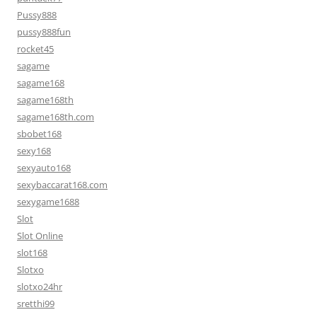
Pussy888
pussy888fun
rocket45
sagame
sagame168
sagame168th
sagame168th.com
sbobet168
sexy168
sexyauto168
sexybaccarat168.com
sexygame1688
Slot
Slot Online
slot168
Slotxo
slotxo24hr
sretthi99