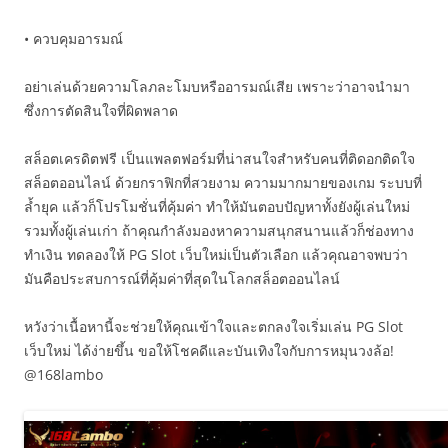
• ควบคุมอารมณ์
อย่าเล่นด้วยความโลภละโมบหรืออารมณ์เสีย เพราะว่าอาจนำมา
ซึ่งการตัดสินใจที่ผิดพลาด
สล็อตเครดิตฟรี เป็นแพลตฟอร์มที่น่าสนใจสำหรับคนที่ติดอกติดใจ
สล็อตออนไลน์ ด้วยกราฟิกที่สวยงาม ความมากมายของเกม ระบบที่
ล้ำยุค แล้วก็โปรโมชั่นที่คุ้มค่า ทำให้มันตอบปัญหาทั้งยังผู้เล่นใหม่
รวมทั้งผู้เล่นเก่า ถ้าคุณกำลังมองหาความสนุกสนานแล้วก็ช่องทาง
ทำเงิน ทดลองให้ PG Slot เว็บใหม่เป็นตัวเลือก แล้วคุณอาจพบว่า
มันคือประสบการณ์ที่คุ้มค่าที่สุดในโลกสล็อตออนไลน์
หวังว่าเนื้อหานี้จะช่วยให้คุณเข้าใจและตกลงใจเริ่มเล่น PG Slot
เว็บใหม่ ได้ง่ายขึ้น ขอให้โชคดีและบันเทิงใจกับการหมุนวงล้อ!
@168lambo