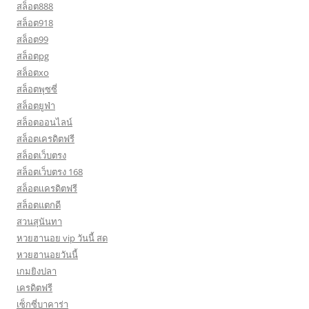
สล็อต888
สล็อต918
สล็อต99
สล็อตpg
สล็อตxo
สล็อตพุซซี่
สล็อตยูฟ่า
สล็อตออนไลน์
สล็อตเครดิตฟรี
สล็อตเว็บตรง
สล็อตเว็บตรง 168
สล็อตเเครดิตฟรี
สล็อตแตกดี
สวนสุนันทา
หวยฮานอย vip วันนี้ สด
หวยฮานอยวันนี้
เกมยิงปลา
เครดิตฟรี
เซ็กซี่บาคาร่า