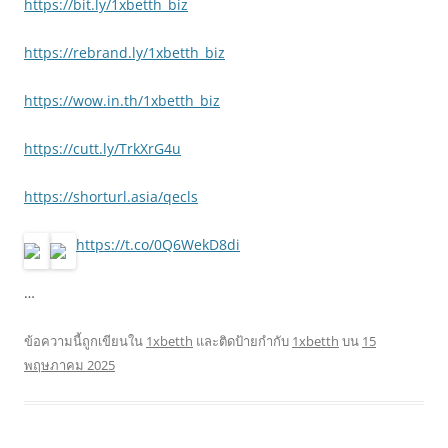
https://bit.ly/1xbetth_biz
https://rebrand.ly/1xbetth_biz
https://wow.in.th/1xbetth_biz
https://cutt.ly/TrkXrG4u
https://shorturl.asia/qecls
https://t.co/0Q6WekD8di
…
ข้อความนี้ถูกเขียนใน
1xbetth
และติดป้ายกำกับ
1xbetth
บน
15
พฤษภาคม 2025