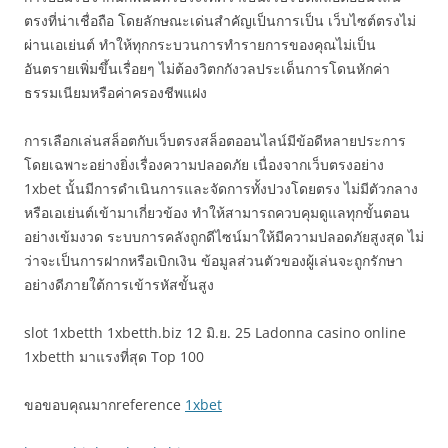
ตรงที่น่าเชื่อถือ โดยลักษณะเด่นสำคัญเป็นการเป็น เว็บไซต์ตรงไม่
ผ่านเอเย่นต์ ทำให้ทุกกระบวนการทำรายการของคุณไม่เป็น
อันตรายเพิ่มขึ้นเรื่อยๆ ไม่ต้องวิตกกังวลประเด็นการโดนหักค่า
ธรรมเนียมหรือค่าครองชีพแฝง
การเลือกเล่นสล็อตกับเว็บตรงสล็อตออนไลน์มีข้อดีหลายประการ
โดยเฉพาะอย่างยิ่งเรื่องความปลอดภัย เนื่องจากเว็บตรงอย่าง
1xbet นั้นมีการดำเนินการและจัดการทั้งปวงโดยตรง ไม่มีตัวกลาง
หรือเอเย่นต์เข้ามาเกี่ยวข้อง ทำให้สามารถควบคุมดูแลทุกขั้นตอน
อย่างเข้มงวด ระบบการคลังถูกดีไซน์มาให้มีความปลอดภัยสูงสุด ไม่
ว่าจะเป็นการฝากหรือเบิกเงิน ข้อมูลส่วนตัวของผู้เล่นจะถูกรักษา
อย่างดีภายใต้การเข้ารหัสขั้นสูง
slot 1xbetth 1xbetth.biz 12 มิ.ย. 25 Ladonna casino online
1xbetth มาแรงที่สุด Top 100
ขอขอบคุณมากreference
1xbet