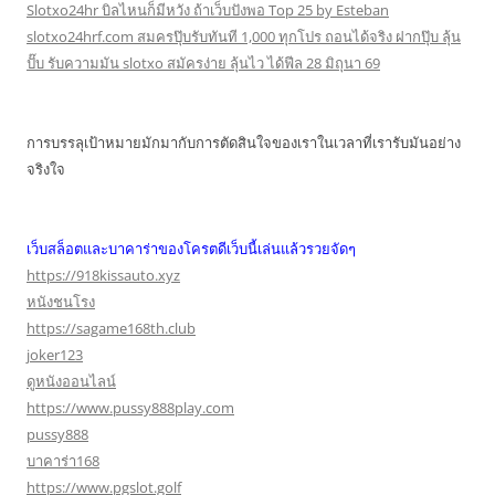
Slotxo24hr บิลไหนก็มีหวัง ถ้าเว็บปังพอ Top 25 by Esteban
slotxo24hrf.com สมครปุ๊บรับทันที 1,000 ทุกโปร ถอนได้จริง ฝากปุ๊บ ลุ้น
ปั๊บ รับความมัน slotxo สมัครง่าย ลุ้นไว ได้ฟีล 28 มิถุนา 69
การบรรลุเป้าหมายมักมากับการตัดสินใจของเราในเวลาที่เรารับมันอย่าง
จริงใจ
เว็บสล็อตและบาคาร่าของโครตดีเว็บนี้เล่นแล้วรวยจัดๆ
https://918kissauto.xyz
หนังชนโรง
https://sagame168th.club
joker123
ดูหนังออนไลน์
https://www.pussy888play.com
pussy888
บาคาร่า168
https://www.pgslot.golf