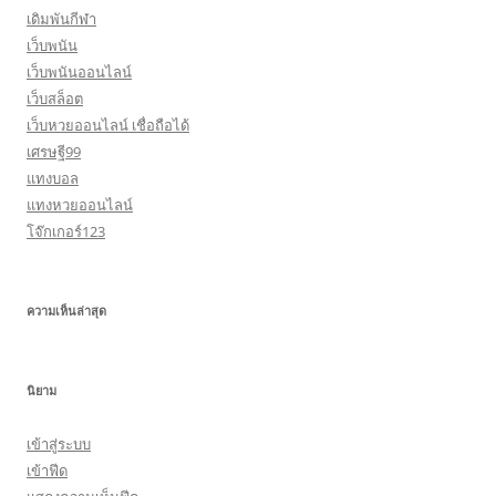
เดิมพันกีฬา
เว็บพนัน
เว็บพนันออนไลน์
เว็บสล็อต
เว็บหวยออนไลน์ เชื่อถือได้
เศรษฐี99
แทงบอล
แทงหวยออนไลน์
โจ๊กเกอร์123
ความเห็นล่าสุด
นิยาม
เข้าสู่ระบบ
เข้าฟีด