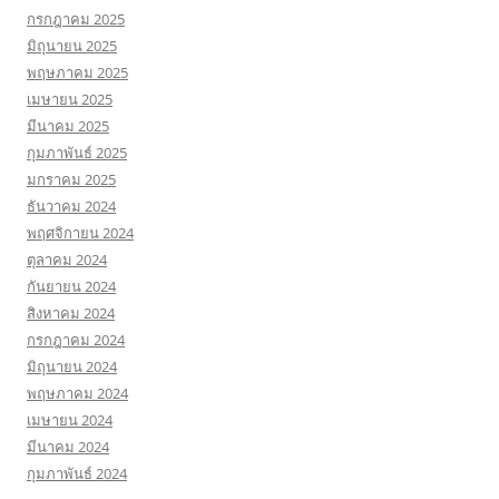
กรกฎาคม 2025
มิถุนายน 2025
พฤษภาคม 2025
เมษายน 2025
มีนาคม 2025
กุมภาพันธ์ 2025
มกราคม 2025
ธันวาคม 2024
พฤศจิกายน 2024
ตุลาคม 2024
กันยายน 2024
สิงหาคม 2024
กรกฎาคม 2024
มิถุนายน 2024
พฤษภาคม 2024
เมษายน 2024
มีนาคม 2024
กุมภาพันธ์ 2024