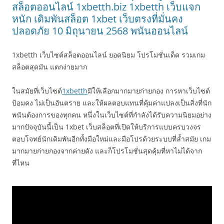
สล็อตออนไลน์ 1xbetth.biz 1xbetth เว็บแจก
หนัก เดิมพันสล็อต 1xbet เว็บตรงที่มั่นคง
ปลอดภัย 10 มิถุนายน 2568 พนันออนไลน์
1xbetth เว็บไซต์สล็อตออนไลน์ ยอดนิยม โปรโมชั่นเด็ด รวมเกม
สล็อตสุดมัน แตกง่ายมาก
ในสมัยที่เว็บไซต์
1xbetth
มีให้เลือกมากมายก่ายกอง การหาเว็บไซต์
ป้อมคง ไม่เป็นอันตราย และให้ผลตอบแทนที่คุ้มค่าแปลงเป็นสิ่งที่นัก
พนันต้องการของทุกคน หนึ่งในเว็บไซต์ที่กำลังได้รับความนิยมอย่าง
มากปัจจุบันนี้เป็น 1xbet เว็บสล็อตที่เปิดให้บริการแบบครบวงจร
ตอบโจทย์นักเดิมพันอีกทั้งมือใหม่และมือโปรด้วยระบบที่ล้ำสมัย เกม
มากมายก่ายกองจากค่ายดัง และก็โปรโมชั่นสุดคุ้มที่หาไม่ได้จาก
ที่ไหน