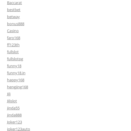
Baccarat
bestbet
betway
bonus888
Casino
faro168
ff123th
fullslot
fullslotpg
funny18
funny18.in
happy168
hengjing168
Jili
Jilislot
jinda55
jinda888
Joker123
joker123auto